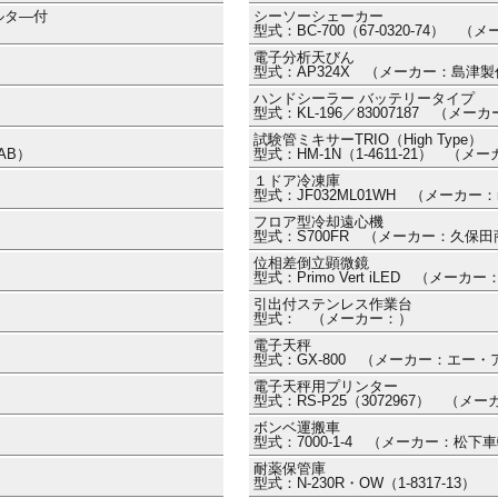
ルタ―付
シーソーシェーカー
）
型式：BC-700（67-0320-74）
電子分析天びん
型式：AP324X （メーカー：島津
ハンドシーラー バッテリータイプ
型式：KL-196／83007187 （メ
試験管ミキサーTRIO（High Type）
AB）
型式：HM-1N（1-4611-21） （
１ドア冷凍庫
型式：JF032ML01WH （メーカー：m
フロア型冷却遠心機
型式：S700FR （メーカー：久保
位相差倒立顕微鏡
型式：Primo Vert iLED （メー
引出付ステンレス作業台
型式： （メーカー：）
電子天秤
型式：GX-800 （メーカー：エー
電子天秤用プリンター
型式：RS-P25（3072967） （
ボンベ運搬車
型式：7000-1-4 （メーカー：松下
耐薬保管庫
型式：N-230R・OW（1-8317-1