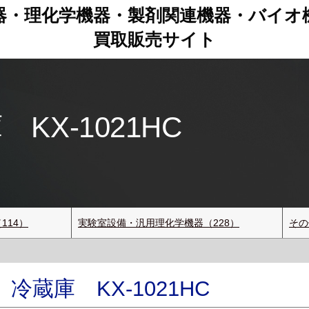
器・理化学機器・製剤関連機器
・
バイオ
買取販売サイト
X-1021HC
114）
実験室設備・汎用理化学機器（228）
その
蔵庫 KX-1021HC