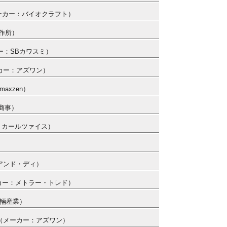
 （メーカー：バイオクラフト）
製作所）
ーカー：SBカワスミ）
メーカー：アズワン）
axzen）
田商事）
カー：カールツァイス）
・アンド・ディ）
メーカー：メトラー・トレド）
車輛産業）
3） （メーカー：アズワン）