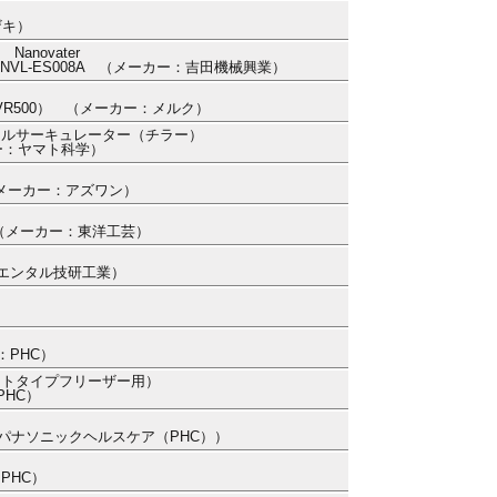
ザキ）
novater
機 NVL-ES008A （メーカー：吉田機械興業）
ZRQSVR500） （メーカー：メルク）
ールサーキュレーター（チラー）
カー：ヤマト科学）
） （メーカー：アズワン）
3） （メーカー：東洋工芸）
リエンタル技研工業）
：PHC）
イトタイプフリーザー用）
PHC）
ー：パナソニックヘルスケア（PHC））
：PHC）