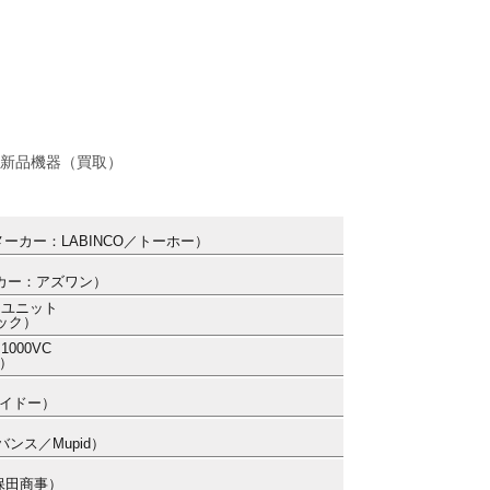
新品機器（買取）
0 （メーカー：LABINCO／トーホー）
メーカー：アズワン）
モユニット
ック）
000VC
ー）
エイドー）
バンス／Mupid）
久保田商事）