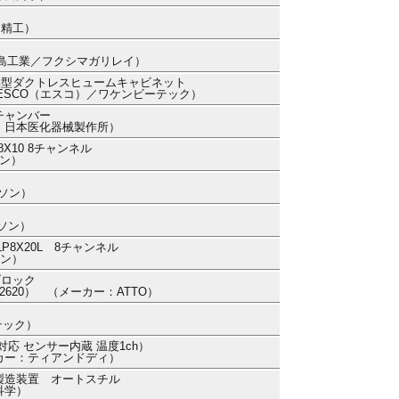
ー精工）
：福島工業／フクシマガリレイ）
易型ダクトレスヒュームキャビネット
ー：ESCO（エスコ）／ワケンビーテック）
チャンバー
カー：日本医化器械製作所）
10 8チャンネル
ソン）
ルソン）
ルソン）
8X20L 8チャンネル
ソン）
ブロック
4002620） （メーカー：ATTO）
テック）
th対応 センサー内蔵 温度1ch）
メーカー：ティアンドディ）
製造装置 オートスチル
科学）