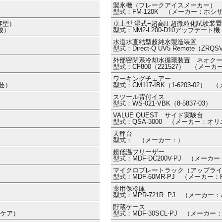
製氷機（フレークアイスメーカー）
型式：FM-120K （メーカー：ホシ
存型）
卓上型 湿式−超高圧超微粒化試験装置 Na
酸）
型式：NM2-L200-D10アップデート
水道水直結型超純水製造装置
型式：Direct-Q UV5 Remote（
外部密閉系冷却水循環装置 ネオク
型式：CF800（221527） （メー
ワーキングチェアー
工芸）
型式：CM117-IBK（1-6203-02
スツール背付イス
型式：WS-021-VBK（8-5837-0
VALUE QUEST サイド実験台
型式：QSA-3000 （メーカー：オ
天秤台
型式： （メーカー：）
超低温フリーザー
型式：MDF-DC200V-PJ （メーカー
マイクロプレートラック（アップラ
型式：MDF-60MR-PJ （メーカー：
薬用保冷庫
型式：MPR-721R−PJ （メーカ
貯蔵ケース
スケア）
型式：MDF-30SCL-PJ （メーカー