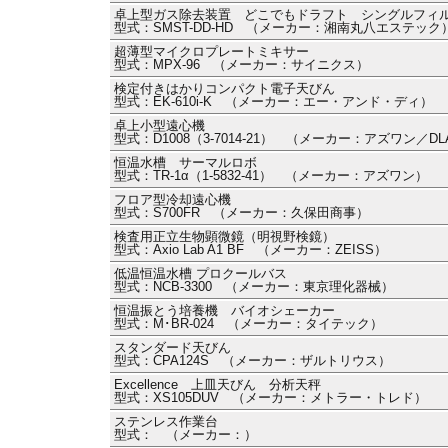
卓上型ガス除去装置 どこでもドラフト シングルフィ
型式：SMST-DD-HD （メーカー：湘南丸八エステック
超薄型マイクロプレートミキサー
型式：MPX-96 （メーカー：サイニクス）
検定付きはかりコンパクト電子天びん
型式：EK-610i-K （メーカー：エー・アンド・ディ）
卓上小型遠心機
型式：D1008（3-7014-21） （メーカー：アズワン／DL
恒温水槽 サーマルロボ
型式：TR-1α（1-5832-41） （メーカー：アズワン）
フロア型冷却遠心機
型式：S700FR （メーカー：久保田商事）
検査用正立生物顕微鏡（明視野検鏡）
型式：Axio Lab A1 BF （メーカー：ZEISS）
低温恒温水槽 プロクールバス
型式：NCB-3300 （メーカー：東京理化器械）
恒温振とう培養機 バイオシェーカー
型式：M･BR-024 （メーカー：タイテック）
スタンダード天びん
型式：CPA124S （メーカー：ザルトリウス）
Excellence 上皿天びん 分析天秤
型式：XS105DUV （メーカー：メトラー・トレド）
ステンレス作業台
型式： （メーカー：）