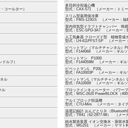
多目的冷却遠心機
マン・コールター）
型式：CAX-571 （メーカー：トミ
スリム型薬用保冷庫
型式：FMS-123GS （メーカー
室内排気型ドラフトチャンバー 簡
型式：ESC-SPD-3A7 （メーカ
人工気象器 クローズド型 植物育成
型式：LH-411PFST-SP （メー
ピペットマン（マルチチャンネル）P8X
型式：F144068 （メーカー：ギル
ピペットマン P1000
ッペンドルフ）
型式：F144059M （メーカー：ギ
ピペットマンL P20L
型式：FA10003P （メーカー：ギ
ンネル
ピペットマンL（マルチチャンネル）LP
型式：FA10009 （メーカー：ギル
ネル
ブロックインキュベーター パワー
型式：WSC-2620 PowerBLOCK（
アルミブロック恒温槽
型式：CTU-Mini （メーカー：タイ
温度記録計 おんどとりJr.（Bluetoo
型式：TR41（62-2977-98） （
純水製造装置 イオン交換水・蒸留水
型式：WG251 （メーカー：ヤマト