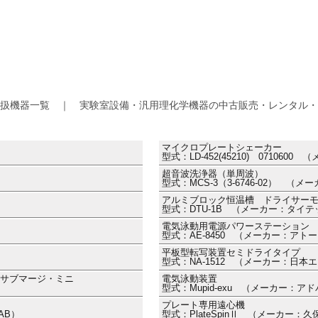
扱機器一覧 ｜ 実験室設備・汎用理化学機器の中古販売・レンタル・
マイクロプレートシェーカー
型式：LD-452(45210) 071060
超音波洗浄器（単周波）
型式：MCS-3（3-6746-02） （
アルミブロック恒温槽 ドライサー
型式：DTU-1B （メーカー：タイテ
電気泳動用電源パワーステーション 1
型式：AE-8450 （メーカー：アト
平板型転写装置セミドライタイプ
型式：NA-1512 （メーカー：日本
i サブマージ・ミニ
電気泳動装置
型式：Mupid-exu （メーカー：アド
プレート専用遠心機
AB）
型式：PlateSpinⅡ （メーカー：