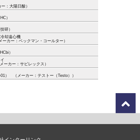
ーカー：大陽日酸）
PHC）
ジ技研）
速冷却遠心機
73） （メーカー：ベックマン・コールター）
HCbi）
タイ
1） （メーカー：サビレックス）
-6481-01） （メーカー：テストー（Testo））
社インターリンク