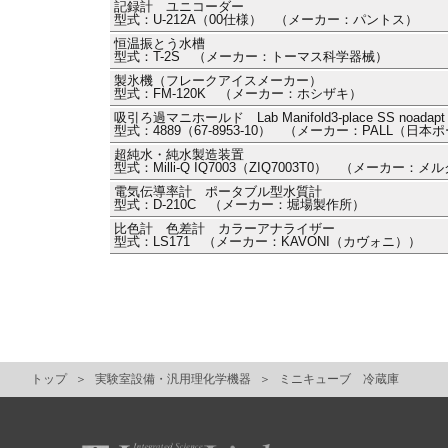
記録計 ユニコーダー
型式：U-212A（00仕様） （メーカー：パントス）
恒温振とう水槽
型式：T-2S （メーカー：トーマス科学器械）
製氷機（フレークアイスメーカー）
型式：FM-120K （メーカー：ホシザキ）
吸引ろ過マニホールド Lab Manifold3-place SS noadapt
型式：4889（67-8953-10） （メーカー：PALL（日本
超純水・純水製造装置
型式：Milli-Q IQ7003（ZIQ7003T0） （メーカー：メ
電気伝導率計 ポータブル型水質計
型式：D-210C （メーカー：堀場製作所）
比色計 色差計 カラーアナライザー
型式：LS171 （メーカー：KAVONI（カヴォニ））
トップ
実験室設備・汎用理化学機器
ミニキューブ 冷蔵庫