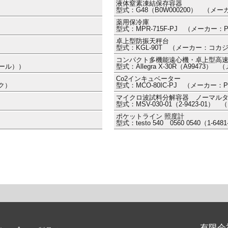
液体窒素凍結保存容器
型式：G48（B0W000200） （メ
薬用保冷庫
型式：MPR-715F-PJ （メーカー：
卓上型防振天秤台
型式：KGL-90T （メーカー：コカ
コンパクト多機能遠心機・卓上型高
ポール））
型式：Allegra X-30R（A994
Co2インキュベーター
ルク）
型式：MCO-80IC-PJ （メーカー：P
マイクロ波試料分解容器 ノーマル
型式：MSV-030-01（2-9423-0
ポケットライン 照度計
型式：testo 540 0560 0540（1
有限会