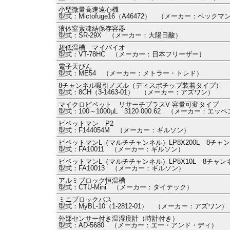
小型微量高速遠心機
型式：Mictofuge16（A46472） （メーカー：ベック
液体窒素凍結保存容器
型式：SR-29X （メーカー：大陽日酸）
超低温槽 マイバイオ
型式：VT-78HC （メーカー：日本フリーザー）
電子天びん
型式：ME54 （メーカー：メトラー・トレド）
8チャンネル吸引ノズル（ディスポチップ装着タイプ）
型式：8CH（3-1463-01） （メーカー：アズワン）
マイクロピペット リサーチプラスV 容量可変タイプ
型式：100～1000µL 3120 000.62 （メーカー：エ
ピペットマン P2
型式：F144054M （メーカー：ギルソン）
ピペットマンL（マルチチャンネル）LP8X200L 8チャ
型式：FA10011 （メーカー：ギルソン）
ピペットマンL（マルチチャンネル）LP8X10L 8チャン
型式：FA10013 （メーカー：ギルソン）
アルミブロック恒温槽
型式：CTU-Mini （メーカー：タイテック）
ミニブロックバス
型式：MyBL-10（1-2812-01） （メーカー：アズワン）
外部センサー付き温湿度計（時計付き）
型式：AD-5680 （メーカー：エー・アンド・ディ）