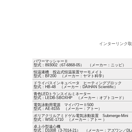
インターリンク取
パワーマッシャーⅡ
型式：893002（67-6868-05） （メーカー：ニッピ）
恒温液槽 投込式恒温装置サーモメイト
型式：BF200 （メーカー：ヤマト科学）
ドライバスインキュベータ ヒーティングブロック
型式：HB-48 （メーカー：DAIHAN Scientific）
青色LEDトランスイルミネーター
型式：LEDB-SBOXHP （メーカー：オプトコード）
電気泳動用電源 マイパワーⅡ500
型式：AE-8155 （メーカー：アトー）
ポリアクリルアミドゲル電気泳動装置 Submerge-Min
型式：WSE-1710 （メーカー：アトー ）
卓上小型遠心機
型式：D1008（3-7014-21） （メーカー：アズワン／DL