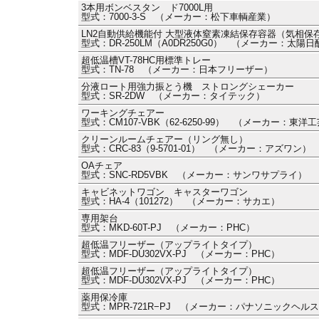
3本用ボンベスタン ド7000L用
型式：7000-3-S （メーカー：松下車輌産業）
LN2自動供給機能付 大型液体窒素凍結保存容器（気相保
型式：DR-250LM（A0DR250G0） （メーカー：太陽日
超低温槽VT-78HC用標準トレー
型式：TN-78 （メーカー：日本フリーザー）
分液ロート用強力振とう機 ストロングシェーカー
型式：SR-2DW （メーカー：タイテック）
ワーキングチェアー
型式：CM107-VBK（62-6250-99） （メーカー：東洋
クリーンルームチェアー（リング無し）
型式：CRC-83（9-5701-01） （メーカー：アズワン）
OAチェア
型式：SNC-RD5VBK （メーカー：サンワサプライ）
キャビネットワゴン キャスターワゴン
型式：HA-4（101272） （メーカー：サカエ）
専用架台
型式：MKD-60T-PJ （メーカー：PHC）
超低温フリーザー（アップライトタイプ）
型式：MDF-DU302VX-PJ （メーカー：PHC）
超低温フリーザー（アップライトタイプ）
型式：MDF-DU302VX-PJ （メーカー：PHC）
薬用保冷庫
型式：MPR-721R−PJ （メーカー：パナソニックヘル