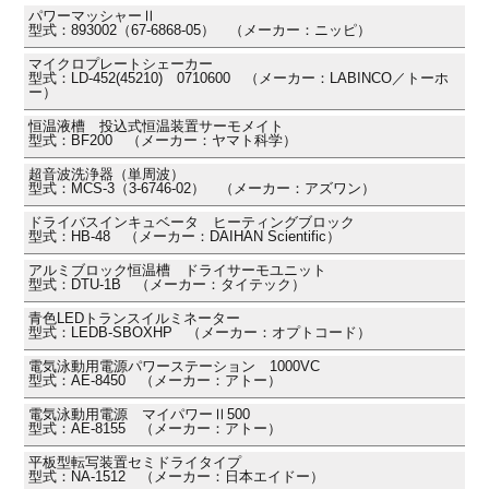
パワーマッシャーⅡ
型式：893002（67-6868-05） （メーカー：ニッピ）
マイクロプレートシェーカー
型式：LD-452(45210) 0710600 （メーカー：LABINCO／トーホ
ー）
恒温液槽 投込式恒温装置サーモメイト
型式：BF200 （メーカー：ヤマト科学）
超音波洗浄器（単周波）
型式：MCS-3（3-6746-02） （メーカー：アズワン）
ドライバスインキュベータ ヒーティングブロック
型式：HB-48 （メーカー：DAIHAN Scientific）
アルミブロック恒温槽 ドライサーモユニット
型式：DTU-1B （メーカー：タイテック）
青色LEDトランスイルミネーター
型式：LEDB-SBOXHP （メーカー：オプトコード）
電気泳動用電源パワーステーション 1000VC
型式：AE-8450 （メーカー：アトー）
電気泳動用電源 マイパワーⅡ500
型式：AE-8155 （メーカー：アトー）
平板型転写装置セミドライタイプ
型式：NA-1512 （メーカー：日本エイドー）