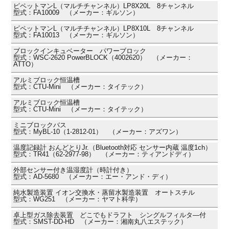
ピペットマンL（マルチチャンネル）LP8X20L 8チャンネル
型式：FA10009 （メーカー：ギルソン）
ピペットマンL（マルチチャンネル）LP8X10L 8チャンネル
型式：FA10013 （メーカー：ギルソン）
ブロックインキュベーター パワーブロック
型式：WSC-2620 PowerBLOCK（4002620） （メーカー：
ATTO）
アルミブロック恒温槽
型式：CTU-Mini （メーカー：タイテック）
アルミブロック恒温槽
型式：CTU-Mini （メーカー：タイテック）
ミニブロックバス
型式：MyBL-10（1-2812-01） （メーカー：アズワン）
温度記録計 おんどとりJr.（Bluetooth対応 センサー内蔵 温度1ch）
型式：TR41（62-2977-98） （メーカー：ティアンドディ）
外部センサー付き温湿度計（時計付き）
型式：AD-5680 （メーカー：エー・アンド・ディ）
純水製造装置 イオン交換水・蒸留水製造装置 オートスチル
型式：WG251 （メーカー：ヤマト科学）
卓上型ガス除去装置 どこでもドラフト シングルフィルタ―付
型式：SMST-DD-HD （メーカー：湘南丸八エステック）