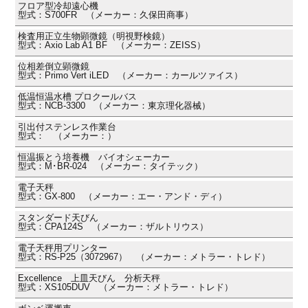
フロア型冷却遠心機
型式：S700FR （メーカー：久保田商事）
検査用正立生物顕微鏡（明視野検鏡）
型式：Axio Lab A1 BF （メーカー：ZEISS）
位相差倒立顕微鏡
型式：Primo Vert iLED （メーカー：カールツァイス）
低温恒温水槽 プロクールバス
型式：NCB-3300 （メーカー：東京理化器械）
引出付ステンレス作業台
型式： （メーカー：）
恒温振とう培養機 バイオシェーカー
型式：M･BR-024 （メーカー：タイテック）
電子天秤
型式：GX-800 （メーカー：エー・アンド・ディ）
スタンダード天びん
型式：CPA124S （メーカー：ザルトリウス）
電子天秤用プリンター
型式：RS-P25（3072967） （メーカー：メトラー・トレド）
Excellence 上皿天びん 分析天秤
型式：XS105DUV （メーカー：メトラー・トレド）