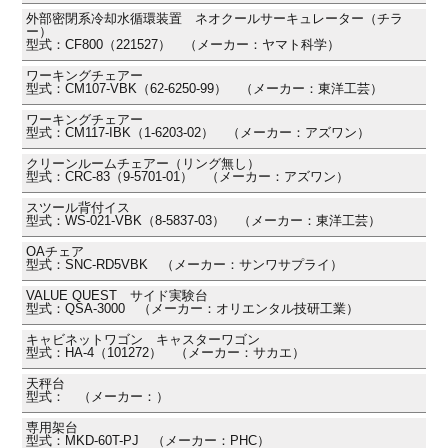
外部密閉系冷却水循環装置 ネオクールサーキュレーター（チラ
ー）
型式：CF800（221527） （メーカー：ヤマト科学）
ワーキングチェアー
型式：CM107-VBK（62-6250-99） （メーカー：東洋工芸）
ワーキングチェアー
型式：CM117-IBK（1-6203-02） （メーカー：アズワン）
クリーンルームチェアー（リング無し）
型式：CRC-83（9-5701-01） （メーカー：アズワン）
スツール背付イス
型式：WS-021-VBK（8-5837-03） （メーカー：東洋工芸）
OAチェア
型式：SNC-RD5VBK （メーカー：サンワサプライ）
VALUE QUEST サイド実験台
型式：QSA-3000 （メーカー：オリエンタル技研工業）
キャビネットワゴン キャスターワゴン
型式：HA-4（101272） （メーカー：サカエ）
天秤台
型式： （メーカー：）
専用架台
型式：MKD-60T-PJ （メーカー：PHC）