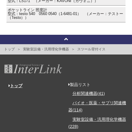
型式：LS171 （メーカー：KAVONI（カヴォニ））
ポケットライン 照度計
型式：testo 540 0560 0540（1-6481-01） （メーカー：テストー
（Testo））
トップ
実験室設備・汎用理化学機器
スツール背付イス
製品リスト
トップ
分析関連機器(41)
バイオ・医薬・サプリ関連機
器(114)
実験室設備・汎用理化学機器
(228)