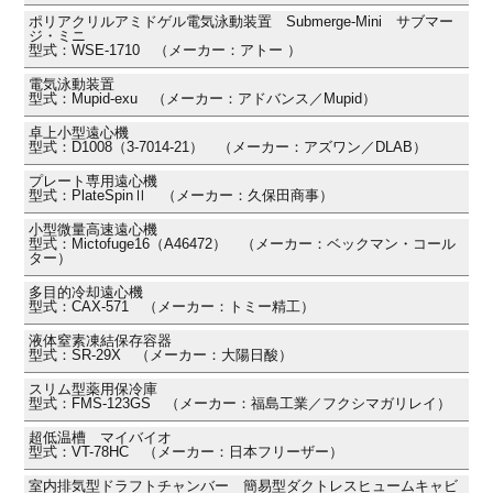
ポリアクリルアミドゲル電気泳動装置 Submerge-Mini サブマー
ジ・ミニ
型式：WSE-1710 （メーカー：アトー ）
電気泳動装置
型式：Mupid-exu （メーカー：アドバンス／Mupid）
卓上小型遠心機
型式：D1008（3-7014-21） （メーカー：アズワン／DLAB）
プレート専用遠心機
型式：PlateSpinⅡ （メーカー：久保田商事）
小型微量高速遠心機
型式：Mictofuge16（A46472） （メーカー：ベックマン・コール
ター）
多目的冷却遠心機
型式：CAX-571 （メーカー：トミー精工）
液体窒素凍結保存容器
型式：SR-29X （メーカー：大陽日酸）
スリム型薬用保冷庫
型式：FMS-123GS （メーカー：福島工業／フクシマガリレイ）
超低温槽 マイバイオ
型式：VT-78HC （メーカー：日本フリーザー）
室内排気型ドラフトチャンバー 簡易型ダクトレスヒュームキャビ