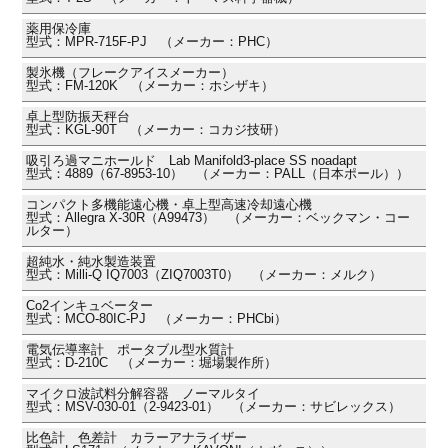
薬用保冷庫
型式：MPR-715F-PJ （メーカー：PHC）
製氷機（フレークアイスメーカー）
型式：FM-120K （メーカー：ホシザキ）
卓上型防振天秤台
型式：KGL-90T （メーカー：コカジ技研）
吸引ろ過マニホールド Lab Manifold3-place SS noadapt
型式：4889（67-8953-10） （メーカー：PALL（日本ポール））
コンパクト多機能遠心機・卓上型高速冷却遠心機
型式：Allegra X-30R（A99473） （メーカー：ベックマン・コー
ルター）
超純水・純水製造装置
型式：Milli-Q IQ7003（ZIQ7003T0） （メーカー：メルク）
Co2インキュベーター
型式：MCO-80IC-PJ （メーカー：PHCbi）
電気伝導率計 ポータブル型水質計
型式：D-210C （メーカー：堀場製作所）
マイクロ波試料分解容器 ノーマルタイ
型式：MSV-030-01（2-9423-01） （メーカー：サビレックス）
比色計 色差計 カラーアナライザー