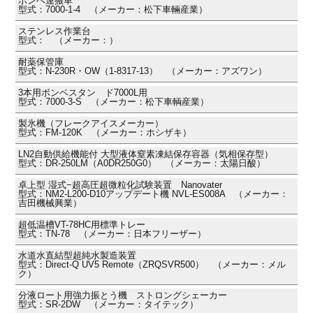
ボンベ運搬車
型式：7000-1-4 （メーカー：松下車輛産業）
ステンレス作業台
型式： （メーカー：）
耐薬保管庫
型式：N-230R・OW（1-8317-13） （メーカー：アズワン）
3本用ボンベスタン ド7000L用
型式：7000-3-S （メーカー：松下車輌産業）
製氷機（フレークアイスメーカー）
型式：FM-120K （メーカー：ホシザキ）
LN2自動供給機能付 大型液体窒素凍結保存容器（気相保存型）
型式：DR-250LM（A0DR250G0） （メーカー：太陽日酸）
卓上型 湿式−超高圧超微粒化試験装置 Nanovater
型式：NM2-L200-D10アップデート機 NVL-ES008A （メーカー：
吉田機械興業）
超低温槽VT-78HC用標準トレー
型式：TN-78 （メーカー：日本フリーザー）
水道水直結型超純水製造装置
型式：Direct-Q UV5 Remote（ZRQSVR500） （メーカー：メル
ク）
分液ロート用強力振とう機 ストロングシェーカー
型式：SR-2DW （メーカー：タイテック）