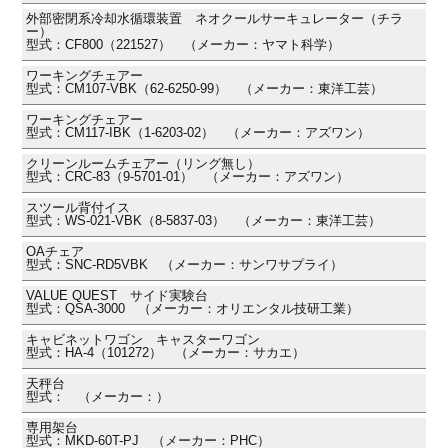
外部密閉系冷却水循環装置 ネオクールサーキュレーター（チラ
ー）
型式：CF800（221527） （メーカー：ヤマト科学）
ワーキングチェアー
型式：CM107-VBK（62-6250-99） （メーカー：東洋工芸）
ワーキングチェアー
型式：CM117-IBK（1-6203-02） （メーカー：アズワン）
クリーンルームチェアー（リング無し）
型式：CRC-83（9-5701-01） （メーカー：アズワン）
スツール背付イス
型式：WS-021-VBK（8-5837-03） （メーカー：東洋工芸）
OAチェア
型式：SNC-RD5VBK （メーカー：サンワサプライ）
VALUE QUEST サイド実験台
型式：QSA-3000 （メーカー：オリエンタル技研工業）
キャビネットワゴン キャスターワゴン
型式：HA-4（101272） （メーカー：サカエ）
天秤台
型式： （メーカー：）
専用架台
型式：MKD-60T-PJ （メーカー：PHC）