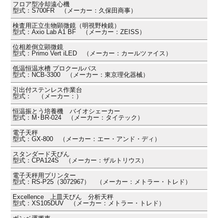
フロア型冷却遠心機
型式：S700FR （メーカー：久保田商事）
検査用正立生物顕微鏡（明視野検鏡）
型式：Axio Lab A1 BF （メーカー：ZEISS）
位相差倒立顕微鏡
型式：Primo Vert iLED （メーカー：カールツァイス）
低温恒温水槽 プロクールバス
型式：NCB-3300 （メーカー：東京理化器械）
引出付ステンレス作業台
型式： （メーカー：）
恒温振とう培養機 バイオシェーカー
型式：M･BR-024 （メーカー：タイテック）
電子天秤
型式：GX-800 （メーカー：エー・アンド・ディ）
スタンダード天びん
型式：CPA124S （メーカー：ザルトリウス）
電子天秤用プリンター
型式：RS-P25（3072967） （メーカー：メトラー・トレド）
Excellence 上皿天びん 分析天秤
型式：XS105DUV （メーカー：メトラー・トレド）