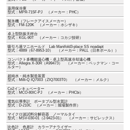
薬用保冷庫
型式：MPR-715F-PJ （メーカー：PHC）
製氷機（フレークアイスメーカー）
型式：FM-120K （メーカー：ホシザキ）
卓上型防振天秤台
型式：KGL-90T （メーカー：コカジ技研）
吸引ろ過マニホールド Lab Manifold3-place SS noadapt
型式：4889（67-8953-10） （メーカー：PALL（日本ポール））
コンパクト多機能遠心機・卓上型高速冷却遠心機
型式：Allegra X-30R（A99473） （メーカー：ベックマン・コー
ルター）
超純水・純水製造装置
型式：Milli-Q IQ7003（ZIQ7003T0） （メーカー：メルク）
Co2インキュベーター
型式：MCO-80IC-PJ （メーカー：PHCbi）
電気伝導率計 ポータブル型水質計
型式：D-210C （メーカー：堀場製作所）
マイクロ波試料分解容器 ノーマルタイ
型式：MSV-030-01（2-9423-01） （メーカー：サビレックス）
比色計 色差計 カラーアナライザー