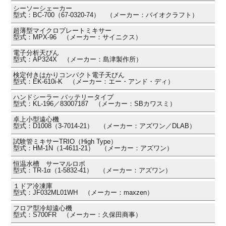
シーソーシェーカー
型式：BC-700（67-0320-74） （メーカー：バイオクラフト）
超薄型マイクロプレートミキサー
型式：MPX-96 （メーカー：サイニクス）
電子分析天びん
型式：AP324X （メーカー：島津製作所）
検定付きはかりコンパクト電子天びん
型式：EK-610i-K （メーカー：エー・アンド・ディ）
ハンドシーラー バッテリータイプ
型式：KL-196／83007187 （メーカー：SBカワスミ）
卓上小型遠心機
型式：D1008（3-7014-21） （メーカー：アズワン／DLAB）
試験管ミキサーTRIO（High Type）
型式：HM-1N（1-4611-21） （メーカー：アズワン）
恒温水槽 サーマルロボ
型式：TR-1α（1-5832-41） （メーカー：アズワン）
１ドア冷凍庫
型式：JF032ML01WH （メーカー：maxzen）
フロア型冷却遠心機
型式：S700FR （メーカー：久保田商事）