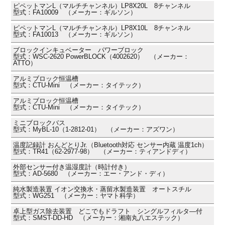
ピペットマンL（マルチチャンネル）LP8X20L 8チャンネル
型式：FA10009 （メーカー：ギルソン）
ピペットマンL（マルチチャンネル）LP8X10L 8チャンネル
型式：FA10013 （メーカー：ギルソン）
ブロックインキュベーター パワーブロック
型式：WSC-2620 PowerBLOCK（4002620） （メーカー：
ATTO）
アルミブロック恒温槽
型式：CTU-Mini （メーカー：タイテック）
アルミブロック恒温槽
型式：CTU-Mini （メーカー：タイテック）
ミニブロックバス
型式：MyBL-10（1-2812-01） （メーカー：アズワン）
温度記録計 おんどとりJr.（Bluetooth対応 センサー内蔵 温度1ch）
型式：TR41（62-2977-98） （メーカー：ティアンドディ）
外部センサー付き温湿度計（時計付き）
型式：AD-5680 （メーカー：エー・アンド・ディ）
純水製造装置 イオン交換水・蒸留水製造装置 オートスチル
型式：WG251 （メーカー：ヤマト科学）
卓上型ガス除去装置 どこでもドラフト シングルフィルタ―付
型式：SMST-DD-HD （メーカー：湘南丸八エステック）