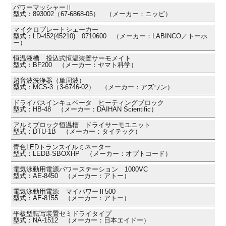
パワーマッシャーⅡ
型式：893002（67-6868-05） （メーカー：ニッピ）
マイクロプレートシェーカー
型式：LD-452(45210) 0710600 （メーカー：LABINCO／トーホ
ー）
恒温液槽 投込式恒温装置サーモメイト
型式：BF200 （メーカー：ヤマト科学）
超音波洗浄器（単周波）
型式：MCS-3（3-6746-02） （メーカー：アズワン）
ドライバスインキュベータ ヒーティングブロック
型式：HB-48 （メーカー：DAIHAN Scientific）
アルミブロック恒温槽 ドライサーモユニット
型式：DTU-1B （メーカー：タイテック）
青色LEDトランスイルミネーター
型式：LEDB-SBOXHP （メーカー：オプトコード）
電気泳動用電源パワーステーション 1000VC
型式：AE-8450 （メーカー：アトー）
電気泳動用電源 マイパワーⅡ500
型式：AE-8155 （メーカー：アトー）
平板型転写装置セミドライタイプ
型式：NA-1512 （メーカー：日本エイドー）