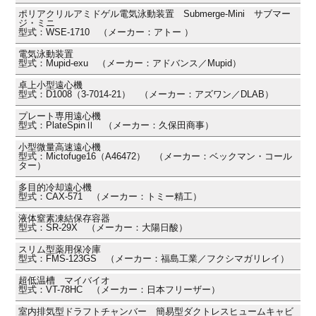
ポリアクリルアミドゲル電気泳動装置 Submerge-Mini サブマー
ジ・ミニ
型式：WSE-1710 （メーカー：アトー ）
電気泳動装置
型式：Mupid-exu （メーカー：アドバンス／Mupid）
卓上小型遠心機
型式：D1008（3-7014-21） （メーカー：アズワン／DLAB）
プレート専用遠心機
型式：PlateSpinⅡ （メーカー：久保田商事）
小型微量高速遠心機
型式：Mictofuge16（A46472） （メーカー：ベックマン・コール
ター）
多目的冷却遠心機
型式：CAX-571 （メーカー：トミー精工）
液体窒素凍結保存容器
型式：SR-29X （メーカー：大陽日酸）
スリム型薬用保冷庫
型式：FMS-123GS （メーカー：福島工業／フクシマガリレイ）
超低温槽 マイバイオ
型式：VT-78HC （メーカー：日本フリーザー）
室内排気型ドラフトチャンバー 簡易型ダクトレスヒュームキャビ