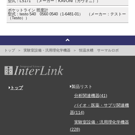
型式：LS171 （メーカー：KAVONI（カヴォニ））
ポケットライン 照度計
型式：testo 540 0560 0540（1-6481-01） （メーカー：テストー
（Testo））
トップ
実験室設備・汎用理化学機器
恒温水槽 サーマルロボ
製品リスト
トップ
分析関連機器(41)
バイオ・医薬・サプリ関連機
器(114)
実験室設備・汎用理化学機器
(228)