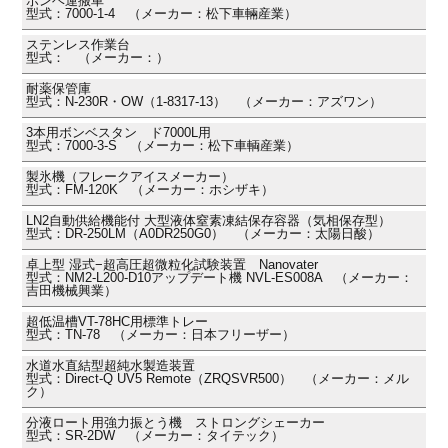
ボンベ運搬車
型式：7000-1-4 （メーカー：松下車輛産業）
ステンレス作業台
型式： （メーカー：）
耐薬保管庫
型式：N-230R・OW（1-8317-13） （メーカー：アズワン）
3本用ボンベスタン ド7000L用
型式：7000-3-S （メーカー：松下車輌産業）
製氷機（フレークアイスメーカー）
型式：FM-120K （メーカー：ホシザキ）
LN2自動供給機能付 大型液体窒素凍結保存容器（気相保存型）
型式：DR-250LM（A0DR250G0） （メーカー：太陽日酸）
卓上型 湿式−超高圧超微粒化試験装置 Nanovater
型式：NM2-L200-D10アップデート機 NVL-ES008A （メーカー：
吉田機械興業）
超低温槽VT-78HC用標準トレー
型式：TN-78 （メーカー：日本フリーザー）
水道水直結型超純水製造装置
型式：Direct-Q UV5 Remote（ZRQSVR500） （メーカー：メル
ク）
分液ロート用強力振とう機 ストロングシェーカー
型式：SR-2DW （メーカー：タイテック）