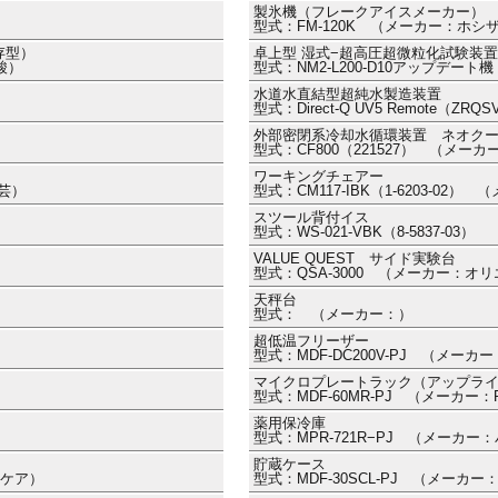
製氷機（フレークアイスメーカー）
型式：FM-120K （メーカー：ホシ
存型）
卓上型 湿式−超高圧超微粒化試験装置 Na
酸）
型式：NM2-L200-D10アップデート
水道水直結型超純水製造装置
型式：Direct-Q UV5 Remote（
外部密閉系冷却水循環装置 ネオク
型式：CF800（221527） （メー
ワーキングチェアー
工芸）
型式：CM117-IBK（1-6203-02
スツール背付イス
型式：WS-021-VBK（8-5837-0
VALUE QUEST サイド実験台
型式：QSA-3000 （メーカー：オ
天秤台
型式： （メーカー：）
超低温フリーザー
型式：MDF-DC200V-PJ （メーカー
マイクロプレートラック（アップラ
型式：MDF-60MR-PJ （メーカー：
薬用保冷庫
型式：MPR-721R−PJ （メーカ
貯蔵ケース
スケア）
型式：MDF-30SCL-PJ （メーカー