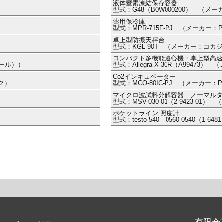
液体窒素凍結保存容器
型式：G48（B0W000200） （メ
薬用保冷庫
型式：MPR-715F-PJ （メーカー：
卓上型防振天秤台
型式：KGL-90T （メーカー：コカ
コンパクト多機能遠心機・卓上型高
ポール））
型式：Allegra X-30R（A994
Co2インキュベーター
ルク）
型式：MCO-80IC-PJ （メーカー：P
マイクロ波試料分解容器 ノーマル
型式：MSV-030-01（2-9423-0
ポケットライン 照度計
型式：testo 540 0560 0540（1
有限会