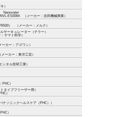
ザキ）
novater
機 NVL-ES008A （メーカー：吉田機械興業）
ZRQSVR500） （メーカー：メルク）
ールサーキュレーター（チラー）
カー：ヤマト科学）
） （メーカー：アズワン）
3） （メーカー：東洋工芸）
リエンタル技研工業）
：PHC）
イトタイプフリーザー用）
PHC）
ー：パナソニックヘルスケア（PHC））
：PHC）