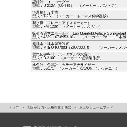
記録計 ユニコーダー
型式：U-212A（00仕様） （メーカー：パントス）
恒温振とう水槽
型式：T-2S （メーカー：トーマス科学器械）
製氷機（フレークアイスメーカー）
型式：FM-120K （メーカー：ホシザキ）
吸引ろ過マニホールド Lab Manifold3-place SS noadapt
型式：4889（67-8953-10） （メーカー：PALL（日本
超純水・純水製造装置
型式：Milli-Q IQ7003（ZIQ7003T0） （メーカー：メ
電気伝導率計 ポータブル型水質計
型式：D-210C （メーカー：堀場製作所）
比色計 色差計 カラーアナライザー
型式：LS171 （メーカー：KAVONI（カヴォニ））
トップ
実験室設備・汎用理化学機器
卓上型ヒュームフード