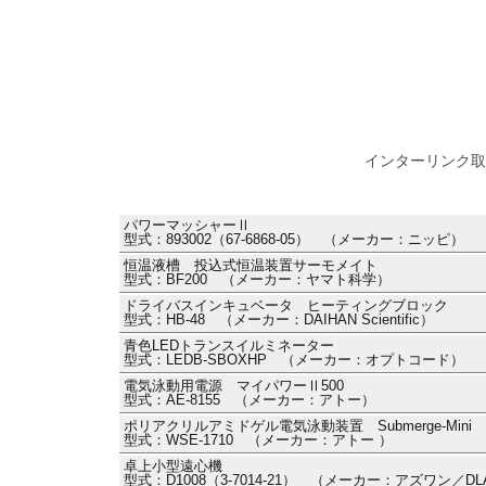
インターリンク取
パワーマッシャーⅡ
型式：893002（67-6868-05） （メーカー：ニッピ）
恒温液槽 投込式恒温装置サーモメイト
型式：BF200 （メーカー：ヤマト科学）
ドライバスインキュベータ ヒーティングブロック
型式：HB-48 （メーカー：DAIHAN Scientific）
青色LEDトランスイルミネーター
型式：LEDB-SBOXHP （メーカー：オプトコード）
電気泳動用電源 マイパワーⅡ500
型式：AE-8155 （メーカー：アトー）
ポリアクリルアミドゲル電気泳動装置 Submerge-Min
型式：WSE-1710 （メーカー：アトー ）
卓上小型遠心機
型式：D1008（3-7014-21） （メーカー：アズワン／DL