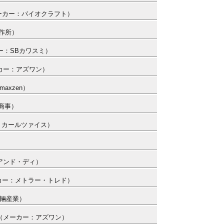
 （メーカー：バイオクラフト）
製作所）
ーカー：SBカワスミ）
メーカー：アズワン）
axzen）
田商事）
カー：カールツァイス）
・アンド・ディ）
メーカー：メトラー・トレド）
車輛産業）
3） （メーカー：アズワン）