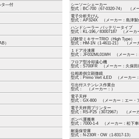
ルタ―付
シーソーシェーカー
）
型式：BC-700（67-0320-74）
電子分析天びん
型式：AP324X （メーカー：島津
ハンドシーラー バッテリータイプ
型式：KL-196／83007187 （メ
試験管ミキサーTRIO（High Type）
AB）
型式：HM-1N（1-4611-21） （
１ドア冷凍庫
型式：JF032ML01WH （メーカー：m
フロア型冷却遠心機
型式：S700FR （メーカー：久保
位相差倒立顕微鏡
型式：Primo Vert iLED （メー
引出付ステンレス作業台
型式： （メーカー：）
電子天秤
型式：GX-800 （メーカー：エー
電子天秤用プリンター
型式：RS-P25（3072967） （
ボンベ運搬車
型式：7000-1-4 （メーカー：松下
耐薬保管庫
型式：N-230R・OW（1-8317-1