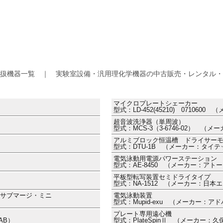
扱機器一覧 ｜ 実験室設備・汎用理化学機器の中古販売・レンタル・
マイクロプレートシェーカー
型式：LD-452(45210) 071060
超音波洗浄器（単周波）
型式：MCS-3（3-6746-02） （
アルミブロック恒温槽 ドライサー
型式：DTU-1B （メーカー：タイテ
電気泳動用電源パワーステーション 1
型式：AE-8450 （メーカー：アト
平板型転写装置セミドライタイプ
型式：NA-1512 （メーカー：日本
i サブマージ・ミニ
電気泳動装置
型式：Mupid-exu （メーカー：アド
プレート専用遠心機
AB）
型式：PlateSpinⅡ （メーカー：