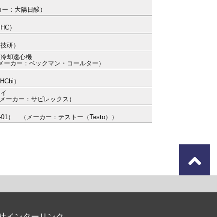
ーカー：大陽日酸）
PHC）
ジ技研）
速冷却遠心機
73） （メーカー：ベックマン・コールター）
HCbi）
タイ
1） （メーカー：サビレックス）
-6481-01） （メーカー：テストー（Testo））
社インターリンク