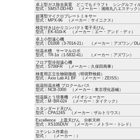
卓上型ガス除去装置 どこでもドラフト シングルフィ
型式：SMST-DD-HD （メーカー：湘南丸八エステック
超薄型マイクロプレートミキサー
型式：MPX-96 （メーカー：サイニクス）
検定付きはかりコンパクト電子天びん
型式：EK-610i-K （メーカー：エー・アンド・ディ）
卓上小型遠心機
型式：D1008（3-7014-21） （メーカー：アズワン／DL
恒温水槽 サーマルロボ
型式：TR-1α（1-5832-41） （メーカー：アズワン）
フロア型冷却遠心機
型式：S700FR （メーカー：久保田商事）
検査用正立生物顕微鏡（明視野検鏡）
型式：Axio Lab A1 BF （メーカー：ZEISS）
低温恒温水槽 プロクールバス
型式：NCB-3300 （メーカー：東京理化器械）
恒温振とう培養機 バイオシェーカー
型式：M･BR-024 （メーカー：タイテック）
スタンダード天びん
型式：CPA124S （メーカー：ザルトリウス）
Excellence 上皿天びん 分析天秤
型式：XS105DUV （メーカー：メトラー・トレド）
ステンレス作業台
型式： （メーカー：）