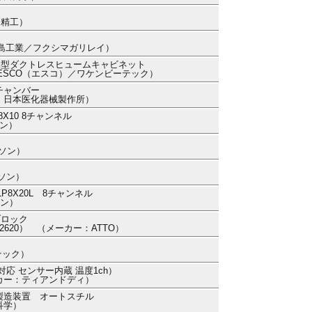
ー精工）
：福島工業／フクシマガリレイ）
易型ダクトレスヒュームキャビネット
ー：ESCO（エスコ）／ワケンビーテック）
チャンバー
カー：日本医化器械製作所）
10 8チャンネル
ソン）
ルソン）
ルソン）
8X20L 8チャンネル
ソン）
ブロック
4002620） （メーカー：ATTO）
テック）
th対応 センサー内蔵 温度1ch）
メーカー：ティアンドディ）
製造装置 オートスチル
科学）