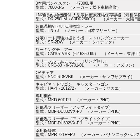
3本用ボンベスタン ド7000L用
型式：7000-3-S （メーカー：松下車輌産業）
LN2自動供給機能付 大型液体窒素凍結保存容器（気相保
型式：DR-250LM（A0DR250G0） （メーカー：太陽日
超低温槽VT-78HC用標準トレー
型式：TN-78 （メーカー：日本フリーザー）
分液ロート用強力振とう機 ストロングシェーカー
型式：SR-2DW （メーカー：タイテック）
ワーキングチェアー
型式：CM107-VBK（62-6250-99） （メーカー：東洋
クリーンルームチェアー（リング無し）
型式：CRC-83（9-5701-01） （メーカー：アズワン）
OAチェア
型式：SNC-RD5VBK （メーカー：サンワサプライ）
キャビネットワゴン キャスターワゴン
型式：HA-4（101272） （メーカー：サカエ）
専用架台
型式：MKD-60T-PJ （メーカー：PHC）
超低温フリーザー（アップライトタイプ）
型式：MDF-DU302VX-PJ （メーカー：PHC）
超低温フリーザー（アップライトタイプ）
型式：MDF-DU302VX-PJ （メーカー：PHC）
薬用保冷庫
型式：MPR-721R−PJ （メーカー：パナソニックヘル