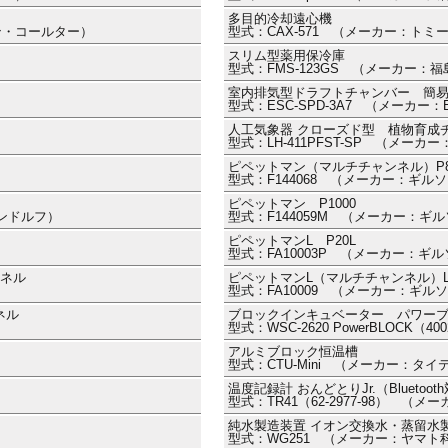
多目的冷却遠心機
マン・コールター）
型式：CAX-571 （メーカー：トミ
スリム型薬用保冷庫
型式：FMS-123GS （メーカー
室内排気型ドラフトチャンバー 簡
型式：ESC-SPD-3A7 （メーカ
人工気象器 クローズド型 植物育成
型式：LH-411PFST-SP （メー
ピペットマン（マルチチャンネル）P8X
型式：F144068 （メーカー：ギル
ピペットマン P1000
ッペンドルフ）
型式：F144059M （メーカー：ギ
ピペットマンL P20L
型式：FA10003P （メーカー：ギ
ンネル
ピペットマンL（マルチチャンネル）LP
型式：FA10009 （メーカー：ギル
ネル
ブロックインキュベーター パワー
型式：WSC-2620 PowerBLOCK（
アルミブロック恒温槽
型式：CTU-Mini （メーカー：タイ
温度記録計 おんどとりJr.（Bluetoo
型式：TR41（62-2977-98） （
純水製造装置 イオン交換水・蒸留水
型式：WG251 （メーカー：ヤマト