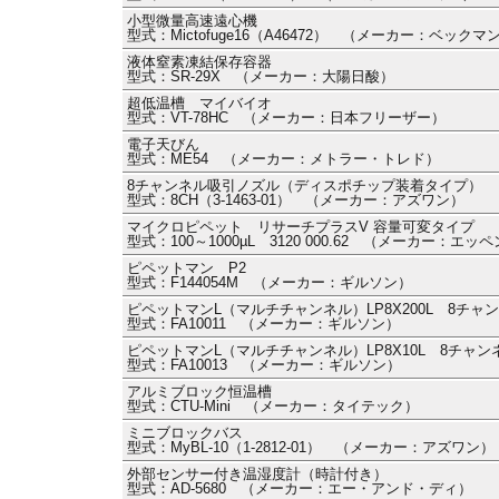
小型微量高速遠心機
型式：Mictofuge16（A46472） （メーカー：ベック
液体窒素凍結保存容器
型式：SR-29X （メーカー：大陽日酸）
超低温槽 マイバイオ
型式：VT-78HC （メーカー：日本フリーザー）
電子天びん
型式：ME54 （メーカー：メトラー・トレド）
8チャンネル吸引ノズル（ディスポチップ装着タイプ）
型式：8CH（3-1463-01） （メーカー：アズワン）
マイクロピペット リサーチプラスV 容量可変タイプ
型式：100～1000µL 3120 000.62 （メーカー：エ
ピペットマン P2
型式：F144054M （メーカー：ギルソン）
ピペットマンL（マルチチャンネル）LP8X200L 8チャ
型式：FA10011 （メーカー：ギルソン）
ピペットマンL（マルチチャンネル）LP8X10L 8チャン
型式：FA10013 （メーカー：ギルソン）
アルミブロック恒温槽
型式：CTU-Mini （メーカー：タイテック）
ミニブロックバス
型式：MyBL-10（1-2812-01） （メーカー：アズワン）
外部センサー付き温湿度計（時計付き）
型式：AD-5680 （メーカー：エー・アンド・ディ）