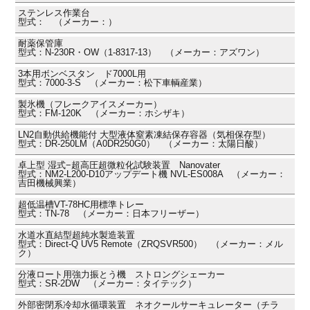
ステンレス作業台
型式： （メーカー：）
耐薬保管庫
型式：N-230R・OW（1-8317-13） （メーカー：アズワン）
3本用ボンベスタン ド7000L用
型式：7000-3-S （メーカー：松下車輌産業）
製氷機（フレークアイスメーカー）
型式：FM-120K （メーカー：ホシザキ）
LN2自動供給機能付 大型液体窒素凍結保存容器（気相保存型）
型式：DR-250LM（A0DR250G0） （メーカー：太陽日酸）
卓上型 湿式−超高圧超微粒化試験装置 Nanovater
型式：NM2-L200-D10アップデート機 NVL-ES008A （メーカー：
吉田機械興業）
超低温槽VT-78HC用標準トレー
型式：TN-78 （メーカー：日本フリーザー）
水道水直結型超純水製造装置
型式：Direct-Q UV5 Remote（ZRQSVR500） （メーカー：メル
ク）
分液ロート用強力振とう機 ストロングシェーカー
型式：SR-2DW （メーカー：タイテック）
外部密閉系冷却水循環装置 ネオクールサーキュレーター（チラ