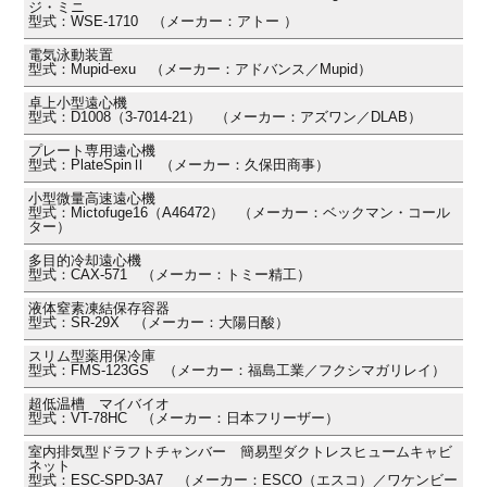
ジ・ミニ
型式：WSE-1710 （メーカー：アトー ）
電気泳動装置
型式：Mupid-exu （メーカー：アドバンス／Mupid）
卓上小型遠心機
型式：D1008（3-7014-21） （メーカー：アズワン／DLAB）
プレート専用遠心機
型式：PlateSpinⅡ （メーカー：久保田商事）
小型微量高速遠心機
型式：Mictofuge16（A46472） （メーカー：ベックマン・コール
ター）
多目的冷却遠心機
型式：CAX-571 （メーカー：トミー精工）
液体窒素凍結保存容器
型式：SR-29X （メーカー：大陽日酸）
スリム型薬用保冷庫
型式：FMS-123GS （メーカー：福島工業／フクシマガリレイ）
超低温槽 マイバイオ
型式：VT-78HC （メーカー：日本フリーザー）
室内排気型ドラフトチャンバー 簡易型ダクトレスヒュームキャビ
ネット
型式：ESC-SPD-3A7 （メーカー：ESCO（エスコ）／ワケンビー