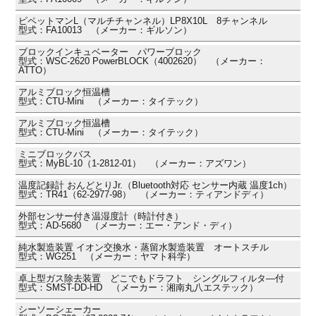
ピペットマンL（マルチチャンネル）LP8X10L 8チャンネル
型式：FA10013 （メーカー：ギルソン）
ブロックインキュベーター パワーブロック
型式：WSC-2620 PowerBLOCK（4002620） （メーカー：
ATTO）
アルミブロック恒温槽
型式：CTU-Mini （メーカー：タイテック）
アルミブロック恒温槽
型式：CTU-Mini （メーカー：タイテック）
ミニブロックバス
型式：MyBL-10（1-2812-01） （メーカー：アズワン）
温度記録計 おんどとりJr.（Bluetooth対応 センサー内蔵 温度1ch）
型式：TR41（62-2977-98） （メーカー：ティアンドディ）
外部センサー付き温湿度計（時計付き）
型式：AD-5680 （メーカー：エー・アンド・ディ）
純水製造装置 イオン交換水・蒸留水製造装置 オートスチル
型式：WG251 （メーカー：ヤマト科学）
卓上型ガス除去装置 どこでもドラフト シングルフィルタ―付
型式：SMST-DD-HD （メーカー：湘南丸八エステック）
シーソーシェーカー