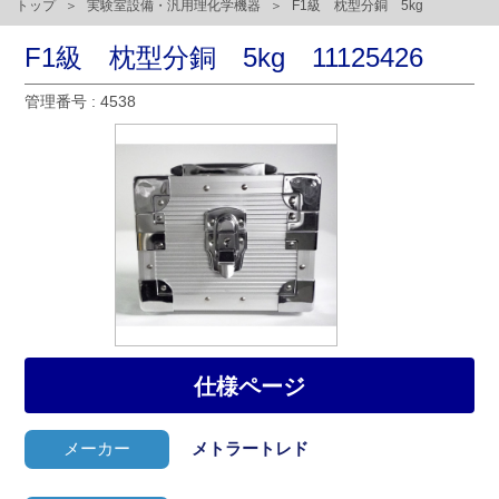
トップ
実験室設備・汎用理化学機器
F1級 枕型分銅 5kg
F1級 枕型分銅 5kg 11125426
管理番号 : 4538
仕様ページ
メーカー
メトラートレド