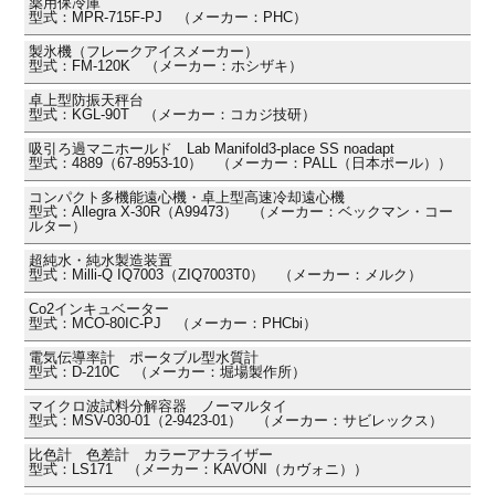
薬用保冷庫
型式：MPR-715F-PJ （メーカー：PHC）
製氷機（フレークアイスメーカー）
型式：FM-120K （メーカー：ホシザキ）
卓上型防振天秤台
型式：KGL-90T （メーカー：コカジ技研）
吸引ろ過マニホールド Lab Manifold3-place SS noadapt
型式：4889（67-8953-10） （メーカー：PALL（日本ポール））
コンパクト多機能遠心機・卓上型高速冷却遠心機
型式：Allegra X-30R（A99473） （メーカー：ベックマン・コー
ルター）
超純水・純水製造装置
型式：Milli-Q IQ7003（ZIQ7003T0） （メーカー：メルク）
Co2インキュベーター
型式：MCO-80IC-PJ （メーカー：PHCbi）
電気伝導率計 ポータブル型水質計
型式：D-210C （メーカー：堀場製作所）
マイクロ波試料分解容器 ノーマルタイ
型式：MSV-030-01（2-9423-01） （メーカー：サビレックス）
比色計 色差計 カラーアナライザー
型式：LS171 （メーカー：KAVONI（カヴォニ））