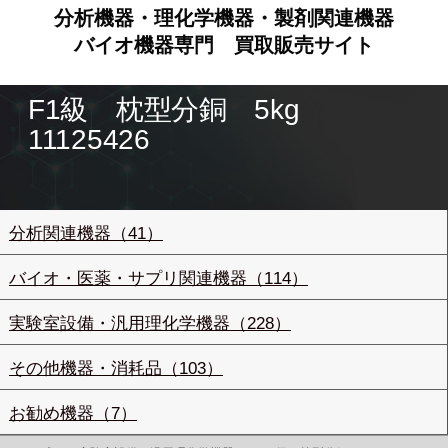
分析機器・理化学機器・製剤関連機器
バイオ機器専門
買取販売サイト
F1級 枕型分銅 5kg
11125426
分析関連機器（41）
バイオ・医薬・サプリ関連機器（114）
実験室設備・汎用理化学機器（228）
その他機器・消耗品（103）
お勧め機器（7）