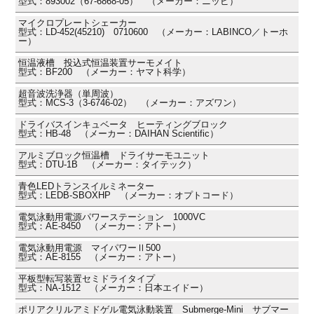
型式：893002（67-6868-05） （メーカー：ニッピ）
マイクロプレートシェーカー
型式：LD-452(45210) 0710600 （メーカー：LABINCO／トーホ
ー）
恒温液槽 投込式恒温装置サーモメイト
型式：BF200 （メーカー：ヤマト科学）
超音波洗浄器（単周波）
型式：MCS-3（3-6746-02） （メーカー：アズワン）
ドライバスインキュベータ ヒーティングブロック
型式：HB-48 （メーカー：DAIHAN Scientific）
アルミブロック恒温槽 ドライサーモユニット
型式：DTU-1B （メーカー：タイテック）
青色LEDトランスイルミネーター
型式：LEDB-SBOXHP （メーカー：オプトコード）
電気泳動用電源パワーステーション 1000VC
型式：AE-8450 （メーカー：アトー）
電気泳動用電源 マイパワーⅡ500
型式：AE-8155 （メーカー：アトー）
平板型転写装置セミドライタイプ
型式：NA-1512 （メーカー：日本エイドー）
ポリアクリルアミドゲル電気泳動装置 Submerge-Mini サブマー