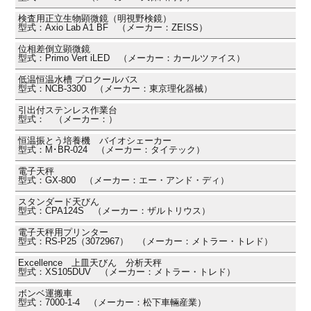
検査用正立生物顕微鏡（明視野検鏡）
型式：Axio Lab A1 BF （メーカー：ZEISS）
位相差倒立顕微鏡
型式：Primo Vert iLED （メーカー：カールツァイス）
低温恒温水槽 プロクールバス
型式：NCB-3300 （メーカー：東京理化器械）
引出付ステンレス作業台
型式： （メーカー：）
恒温振とう培養機 バイオシェーカー
型式：M･BR-024 （メーカー：タイテック）
電子天秤
型式：GX-800 （メーカー：エー・アンド・ディ）
スタンダード天びん
型式：CPA124S （メーカー：ザルトリウス）
電子天秤用プリンター
型式：RS-P25（3072967） （メーカー：メトラー・トレド）
Excellence 上皿天びん 分析天秤
型式：XS105DUV （メーカー：メトラー・トレド）
ボンベ運搬車
型式：7000-1-4 （メーカー：松下車輛産業）