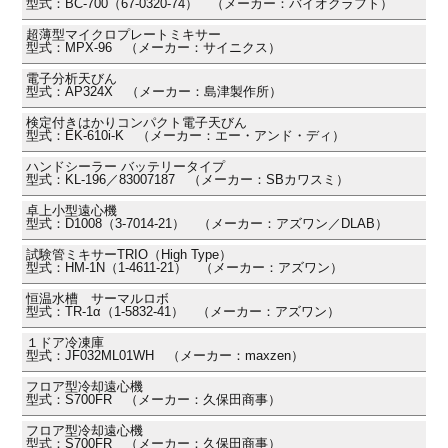
型式：BC-700（67-0320-74） （メーカー：バイオクラフト）
超薄型マイクロプレートミキサー
型式：MPX-96 （メーカー：サイニクス）
電子分析天びん
型式：AP324X （メーカー：島津製作所）
検定付きはかりコンパクト電子天びん
型式：EK-610i-K （メーカー：エー・アンド・ディ）
ハンドシーラー バッテリータイプ
型式：KL-196／83007187 （メーカー：SBカワスミ）
卓上小型遠心機
型式：D1008（3-7014-21） （メーカー：アズワン／DLAB）
試験管ミキサーTRIO（High Type）
型式：HM-1N（1-4611-21） （メーカー：アズワン）
恒温水槽 サーマルロボ
型式：TR-1α（1-5832-41） （メーカー：アズワン）
１ドア冷凍庫
型式：JF032ML01WH （メーカー：maxzen）
フロア型冷却遠心機
型式：S700FR （メーカー：久保田商事）
フロア型冷却遠心機
型式：S700FR （メーカー：久保田商事）