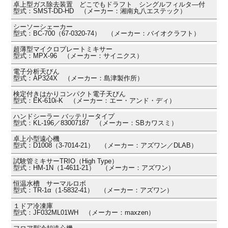
卓上型ガス除去装置 どこでもドラフト シングルフィルタ―付
型式：SMST-DD-HD （メーカー：湘南丸八エステック）
シーソーシェーカー
型式：BC-700（67-0320-74） （メーカー：バイオクラフト）
超薄型マイクロプレートミキサー
型式：MPX-96 （メーカー：サイニクス）
電子分析天びん
型式：AP324X （メーカー：島津製作所）
検定付きはかりコンパクト電子天びん
型式：EK-610i-K （メーカー：エー・アンド・ディ）
ハンドシーラー バッテリータイプ
型式：KL-196／83007187 （メーカー：SBカワスミ）
卓上小型遠心機
型式：D1008（3-7014-21） （メーカー：アズワン／DLAB）
試験管ミキサーTRIO（High Type）
型式：HM-1N（1-4611-21） （メーカー：アズワン）
恒温水槽 サーマルロボ
型式：TR-1α（1-5832-41） （メーカー：アズワン）
１ドア冷凍庫
型式：JF032ML01WH （メーカー：maxzen）