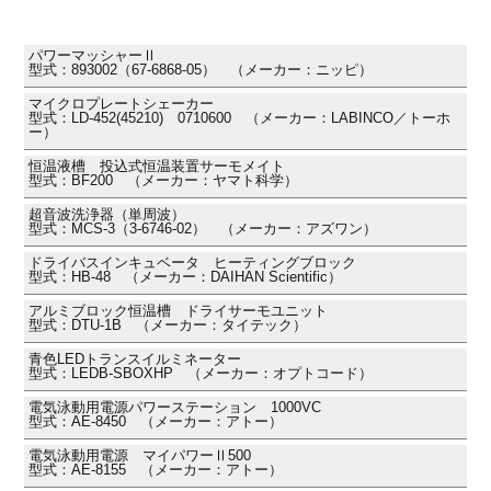
パワーマッシャーⅡ
型式：893002（67-6868-05） （メーカー：ニッピ）
マイクロプレートシェーカー
型式：LD-452(45210) 0710600 （メーカー：LABINCO／トーホ
ー）
恒温液槽 投込式恒温装置サーモメイト
型式：BF200 （メーカー：ヤマト科学）
超音波洗浄器（単周波）
型式：MCS-3（3-6746-02） （メーカー：アズワン）
ドライバスインキュベータ ヒーティングブロック
型式：HB-48 （メーカー：DAIHAN Scientific）
アルミブロック恒温槽 ドライサーモユニット
型式：DTU-1B （メーカー：タイテック）
青色LEDトランスイルミネーター
型式：LEDB-SBOXHP （メーカー：オプトコード）
電気泳動用電源パワーステーション 1000VC
型式：AE-8450 （メーカー：アトー）
電気泳動用電源 マイパワーⅡ500
型式：AE-8155 （メーカー：アトー）