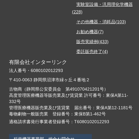
実験室設備・汎用理化学機器
(228)
その他機器・消耗品(103)
お勧め機器(7)
販売実績例(433)
委託販売終了(4)
有限会社インターリンク
法人番号・6080102012293
〒410-0063 静岡県沼津市緑ヶ丘４番地２
古物商（静岡県公安委員会 第491070421201号）
高度管理医療機器等販売業及び賃貸業 許可番号：東保A第11-
332号
管理医療機器販売業及び賃貸業 届出番号：東保A第12-1181号
毒物劇物一般販売業 登録番号：東保B第1-462号
適格請求書発行事業者登録番号：T6080102012293
科学機器事業部 総合お問合せ