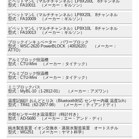
ピペットマンL（マルチチャンネル）LP8X200L 8チャンネル
型式：FA10011 （メーカー：ギルソン）
ピペットマンL（マルチチャンネル）LP8X20L 8チャンネル
型式：FA10009 （メーカー：ギルソン）
ピペットマンL（マルチチャンネル）LP8X10L 8チャンネル
型式：FA10013 （メーカー：ギルソン）
ブロックインキュベーター パワーブロック
型式：WSC-2620 PowerBLOCK（4002620） （メーカー：
ATTO）
アルミブロック恒温槽
型式：CTU-Mini （メーカー：タイテック）
アルミブロック恒温槽
型式：CTU-Mini （メーカー：タイテック）
ミニブロックバス
型式：MyBL-10（1-2812-01） （メーカー：アズワン）
温度記録計 おんどとりJr.（Bluetooth対応 センサー内蔵 温度1ch）
型式：TR41（62-2977-98） （メーカー：ティアンドディ）
外部センサー付き温湿度計（時計付き）
型式：AD-5680 （メーカー：エー・アンド・ディ）
純水製造装置 イオン交換水・蒸留水製造装置 オートスチル
型式：WG251 （メーカー：ヤマト科学）