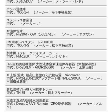
型式：XS105DUV （メーカー：メトラー・トレド）
ボンベ運搬車
型式：7000-1-4 （メーカー：松下車輛産業）
ステンレス作業台
型式： （メーカー：）
耐薬保管庫
型式：N-230R・OW（1-8317-13） （メーカー：アズワン）
3本用ボンベスタン ド7000L用
型式：7000-3-S （メーカー：松下車輌産業）
製氷機（フレークアイスメーカー）
型式：FM-120K （メーカー：ホシザキ）
LN2自動供給機能付 大型液体窒素凍結保存容器（気相保存型）
型式：DR-250LM（A0DR250G0） （メーカー：太陽日酸）
卓上型 湿式−超高圧超微粒化試験装置 Nanovater
型式：NM2-L200-D10アップデート機 NVL-ES008A （メーカー：
吉田機械興業）
超低温槽VT-78HC用標準トレー
型式：TN-78 （メーカー：日本フリーザー）
水道水直結型超純水製造装置
型式：Direct-Q UV5 Remote（ZRQSVR500） （メーカー：メル
ク）