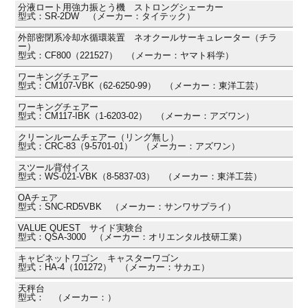
分液ロート用強力振とう機 ストロングシェーカー
型式：SR-2DW （メーカー：タイテック）
外部密閉系冷却水循環装置 ネオクールサーキュレーター（チラ
ー）
型式：CF800（221527） （メーカー：ヤマト科学）
ワーキングチェアー
型式：CM107-VBK（62-6250-99） （メーカー：東洋工芸）
ワーキングチェアー
型式：CM117-IBK（1-6203-02） （メーカー：アズワン）
クリーンルームチェアー（リング無し）
型式：CRC-83（9-5701-01） （メーカー：アズワン）
スツール背付イス
型式：WS-021-VBK（8-5837-03） （メーカー：東洋工芸）
OAチェア
型式：SNC-RD5VBK （メーカー：サンワサプライ）
VALUE QUEST サイド実験台
型式：QSA-3000 （メーカー：オリエンタル技研工業）
キャビネットワゴン キャスターワゴン
型式：HA-4（101272） （メーカー：サカエ）
天秤台
型式： （メーカー：）