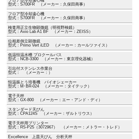
フロア型冷却遠心機
型式：S700FR （メーカー：久保田商事）
フロア型冷却遠心機
型式：S700FR （メーカー：久保田商事）
検査用正立生物顕微鏡（明視野検鏡）
型式：Axio Lab A1 BF （メーカー：ZEISS）
位相差倒立顕微鏡
型式：Primo Vert iLED （メーカー：カールツァイス）
低温恒温水槽 プロクールバス
型式：NCB-3300 （メーカー：東京理化器械）
引出付ステンレス作業台
型式： （メーカー：）
恒温振とう培養機 バイオシェーカー
型式：M･BR-024 （メーカー：タイテック）
電子天秤
型式：GX-800 （メーカー：エー・アンド・ディ）
スタンダード天びん
型式：CPA124S （メーカー：ザルトリウス）
電子天秤用プリンター
型式：RS-P25（3072967） （メーカー：メトラー・トレド）
Excellence 上皿天びん 分析天秤