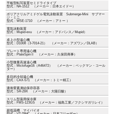
平板型転写装置セミドライタイプ
型式：NA-1512 （メーカー：日本エイドー）
ポリアクリルアミドゲル電気泳動装置 Submerge-Mini サブマー
ジ・ミニ
型式：WSE-1710 （メーカー：アトー ）
電気泳動装置
型式：Mupid-exu （メーカー：アドバンス／Mupid）
卓上小型遠心機
型式：D1008（3-7014-21） （メーカー：アズワン／DLAB）
プレート専用遠心機
型式：PlateSpinⅡ （メーカー：久保田商事）
小型微量高速遠心機
型式：Mictofuge16（A46472） （メーカー：ベックマン・コール
ター）
多目的冷却遠心機
型式：CAX-571 （メーカー：トミー精工）
液体窒素凍結保存容器
型式：SR-29X （メーカー：大陽日酸）
スリム型薬用保冷庫
型式：FMS-123GS （メーカー：福島工業／フクシマガリレイ）
超低温槽 マイバイオ
型式：VT-78HC （メーカー：日本フリーザー）