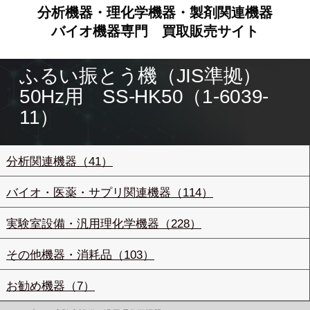
分析機器・理化学機器・製剤関連機器
バイオ機器専門
買取販売サイト
ふるい振とう機（JIS準拠）
50Hz用 SS-HK50（1-6039-
11）
分析関連機器（41）
バイオ・医薬・サプリ関連機器（114）
実験室設備・汎用理化学機器（228）
その他機器・消耗品（103）
お勧め機器（7）