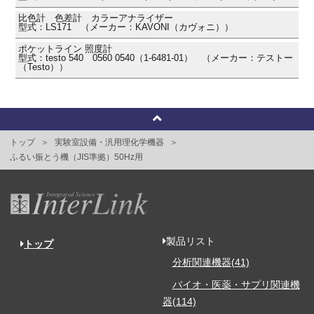
比色計 色差計 カラーアナライザー
型式：LS171 （メーカー：KAVONI（カヴォニ））
ポケットライン 照度計
型式：testo 540 0560 0540（1-6481-01） （メーカー：テストー
（Testo））
トップ
実験室設備・汎用理化学機器
ふるい振とう機（JIS準拠）50Hz用
製品リスト
トップ
分析関連機器(41)
バイオ・医薬・サプリ関連機
器(114)