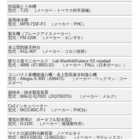
恒温振とう水槽
型式：T-2S （メーカー：トーマス科学器械）
薬用保冷庫
型式：MPR-715F-PJ （メーカー：PHC）
製氷機（フレークアイスメーカー）
型式：FM-120K （メーカー：ホシザキ）
卓上型防振天秤台
型式：KGL-90T （メーカー：コカジ技研）
吸引ろ過マニホールド Lab Manifold3-place SS noadapt
型式：4889（67-8953-10） （メーカー：PALL（日本ポール））
コンパクト多機能遠心機・卓上型高速冷却遠心機
型式：Allegra X-30R（A99473） （メーカー：ベックマン・コー
ルター）
超純水・純水製造装置
型式：Milli-Q IQ7003（ZIQ7003T0） （メーカー：メルク）
Co2インキュベーター
型式：MCO-80IC-PJ （メーカー：PHCbi）
電気伝導率計 ポータブル型水質計
型式：D-210C （メーカー：堀場製作所）
マイクロ波試料分解容器 ノーマルタイ
型式：MSV-030-01（2-9423-01） （メーカー：サビレックス）