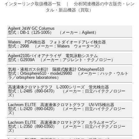
インターリンク取扱機器一覧 ｜ 分析関連機器の中古販売・レン
タル・新品機器（買取）
Agilent J&W GC Columus
型式：DB-1（125-1005） （メーカー：Agilent）
Waters PDA検出器 フォトダイオードアレイ検出器
型式：2998 （メーカー：Waters ウォーターズ）
Agilent2100バイオアナライザ 電気泳動システム
型式：G2939A （メーカー：アジレント・テクノロジー）
気相・液相ガス分析計 隔膜式酸素計 Orbisphere510
型式：Orbisphere510・model29980 （メーカー：ハック・ウルト
ラ／orbisphere laboratories）
高速液体クロマトグラフ L-2000シリーズ 蛍光検出器
型式：L-2485（890-0470） （メーカー：日立ハイテクノロジー
ズ）
Lachrom ELITE 高速液体クロマトグラフ UV-VIS検出器
型式：L-2420（890-0420） （メーカー：日立ハイテクノロジー
ズ）
Lachrom ELITE 高速液体クロマトグラフ カラムオーブン
型式：L-2350（890-0350） （メーカー：日立ハイテクノロジー
ズ）