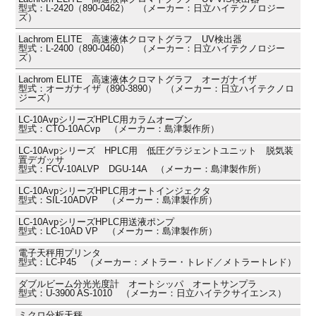
型式：L-2420（890-0462） （メーカー：日立ハイテクノロジー
ズ）
Lachrom ELITE 高速液体クロマトグラフ UV検出器
型式：L-2400（890-0460） （メーカー：日立ハイテクノロジー
ズ）
Lachrom ELITE 高速液体クロマトグラフ オーガナイザ
型式：オーガナイザ（890-3890） （メーカー：日立ハイテクノロ
ジーズ）
LC-10AvpシリーズHPLC用カラムオーブン
型式：CTO-10ACvp （メーカー：島津製作所）
LC-10Avpシリーズ HPLC用 低圧グラジェントユニット 脱気装
置デガッサ
型式：FCV-10ALVP DGU-14A （メーカー：島津製作所）
LC-10AvpシリーズHPLC用オートインジェクタ
型式：SIL-10ADVP （メーカー：島津製作所）
LC-10AvpシリーズHPLC用送液ポンプ
型式：LC-10AD VP （メーカー：島津製作所）
電子天秤用プリンタ
型式：LC-P45 （メーカー：メトラー・トレド／メトラートレド）
ダブルビーム分光光度計 オートシッパ オートサンプラ
型式：U-3900 AS-1010 （メーカー：日立ハイテクサイエンス）
ミクロ分析天秤