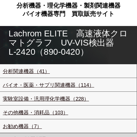
分析機器・理化学機器・製剤関連機器
バイオ機器専門
買取販売サイト
Lachrom ELITE 高速液体クロ
マトグラフ UV-VIS検出器
L-2420（890-0420）
分析関連機器（41）
バイオ・医薬・サプリ関連機器（114）
実験室設備・汎用理化学機器（228）
その他機器・消耗品（103）
お勧め機器（7）