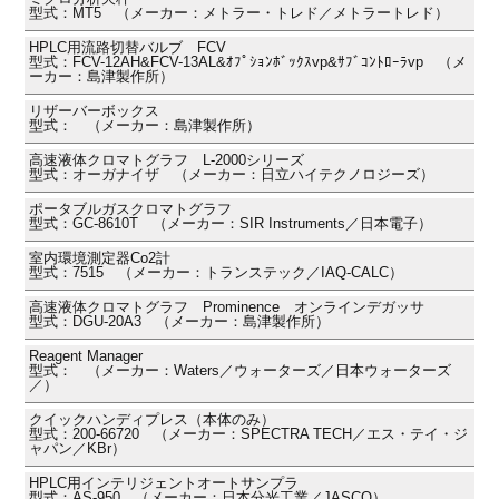
型式：MT5 （メーカー：メトラー・トレド／メトラートレド）
HPLC用流路切替バルブ FCV
型式：FCV-12AH&FCV-13AL&ｵﾌﾟｼｮﾝﾎﾞｯｸｽvp&ｻﾌﾞｺﾝﾄﾛｰﾗvp （メ
ーカー：島津製作所）
リザーバーボックス
型式： （メーカー：島津製作所）
高速液体クロマトグラフ L-2000シリーズ
型式：オーガナイザ （メーカー：日立ハイテクノロジーズ）
ポータブルガスクロマトグラフ
型式：GC-8610T （メーカー：SIR Instruments／日本電子）
室内環境測定器Co2計
型式：7515 （メーカー：トランステック／IAQ-CALC）
高速液体クロマトグラフ Prominence オンラインデガッサ
型式：DGU-20A3 （メーカー：島津製作所）
Reagent Manager
型式： （メーカー：Waters／ウォーターズ／日本ウォーターズ
／）
クイックハンディプレス（本体のみ）
型式：200-66720 （メーカー：SPECTRA TECH／エス・テイ・ジ
ャパン／KBr）
HPLC用インテリジェントオートサンプラ
型式：AS-950 （メーカー：日本分光工業／JASCO）