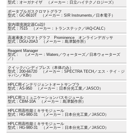
型式：オーガナイザ （メーカー：日立ハイテクノロジーズ）
ポータブルガスクロマトグラフ
型式：GC-8610T （メーカー：SIR Instruments／日本電子）
室内環境測定器Co2計
型式：7515 （メーカー：トランステック／IAQ-CALC）
高速液体クロマトグラフ Prominence オンラインデガッサ
型式：DGU-20A3 （メーカー：島津製作所）
Reagent Manager
型式： （メーカー：Waters／ウォーターズ／日本ウォーターズ
／）
クイックハンディプレス（本体のみ）
型式：200-66720 （メーカー：SPECTRA TECH／エス・テイ・ジ
ャパン／KBr）
HPLC用インテリジェントオートサンプラ
型式：AS-950 （メーカー：日本分光工業／JASCO）
HPLC用コミュニケーションバスモジュール
型式：CBM-10A （メーカー：島津製作所）
HPLC用高性能ミキサモジュール
型式：HG-980-31 （メーカー：日本分光工業／JASCO）
HPLC用高性能ミキサモジュール
型式：HG-980-31 （メーカー：日本分光工業／JASCO）