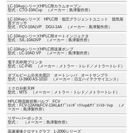
LC-10AvpシリーズHPLC用カラムオーブン
型式：CTO-10ACvp （メーカー：島津製作所）
LC-10Avpシリーズ HPLC用 低圧グラジェントユニット 脱気装
置デガッサ
型式：FCV-10ALVP DGU-14A （メーカー：島津製作所）
LC-10AvpシリーズHPLC用オートインジェクタ
型式：SIL-10ADVP （メーカー：島津製作所）
LC-10AvpシリーズHPLC用送液ポンプ
型式：LC-10AD VP （メーカー：島津製作所）
電子天秤用プリンタ
型式：LC-P45 （メーカー：メトラー・トレド／メトラートレド）
ダブルビーム分光光度計 オートシッパ オートサンプラ
型式：U-3900 AS-1010 （メーカー：日立ハイテクサイエンス）
ミクロ分析天秤
型式：MT5 （メーカー：メトラー・トレド／メトラートレド）
HPLC用流路切替バルブ FCV
型式：FCV-12AH&FCV-13AL&ｵﾌﾟｼｮﾝﾎﾞｯｸｽvp&ｻﾌﾞｺﾝﾄﾛｰﾗvp （メ
ーカー：島津製作所）
リザーバーボックス
型式： （メーカー：島津製作所）
高速液体クロマトグラフ L-2000シリーズ