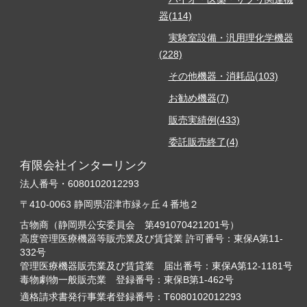
器(114)
実験室設備・汎用理化学機器
(228)
その他機器・消耗品(103)
お勧め機器(7)
販売実績例(433)
委託販売終了(4)
有限会社インターリンク
法人番号・6080102012293
〒410-0063 静岡県沼津市緑ヶ丘４番地２
古物商（静岡県公安委員会 第491070421201号）
高度管理医療機器等販売業及び賃貸業 許可番号：東保A第11-
332号
管理医療機器販売業及び賃貸業 届出番号：東保A第12-1181号
毒物劇物一般販売業 登録番号：東保B第1-462号
適格請求書発行事業者登録番号：T6080102012293