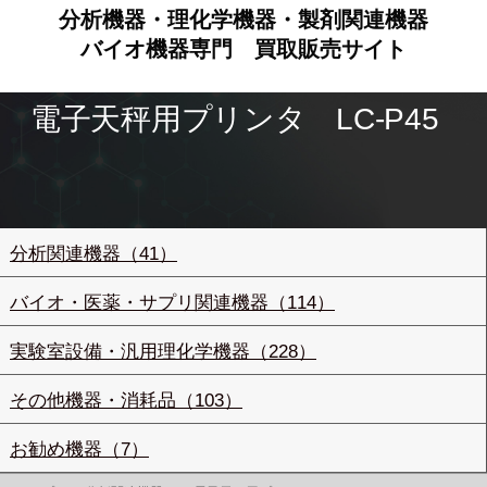
分析機器・理化学機器・製剤関連機器
バイオ機器専門
買取販売サイト
電子天秤用プリンタ LC-P45
分析関連機器（41）
バイオ・医薬・サプリ関連機器（114）
実験室設備・汎用理化学機器（228）
その他機器・消耗品（103）
お勧め機器（7）