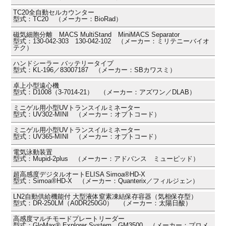
TC20全自動セルカウンター
型式：TC20 （メーカー：BioRad）
磁気細胞分離 MACS MultiStand MiniMACS Separator
型式：130-042-303 130-042-102 （メーカー：ミリテニーバイオ
テク）
ハンドシーラー バッテリータイプ
型式：KL-196／83007187 （メーカー：SBカワスミ）
卓上小型遠心機
型式：D1008（3-7014-21） （メーカー：アズワン／DLAB）
ミニゲル用小型UVトランスイルミネーター
型式：UV302-MINI （メーカー：オプトコード）
ミニゲル用小型UVトランスイルミネーター
型式：UV365-MINI （メーカー：オプトコード）
電気泳動装置
型式：Mupid-2plus （メーカー：アドバンス ミューピッド）
超高感度デジタルオートELISA Simoa®HD-X
型式：Simoa®HD-X （メーカー：Quanterix／フィルジェン）
LN2自動供給機能付 大型液体窒素凍結保存容器（気相保存型）
型式：DR-250LM（A0DR250G0） （メーカー：太陽日酸）
高感度マルチモードプレートリーダー
型式：GloMax® Explorer System GM3500 （メーカー：プロメ