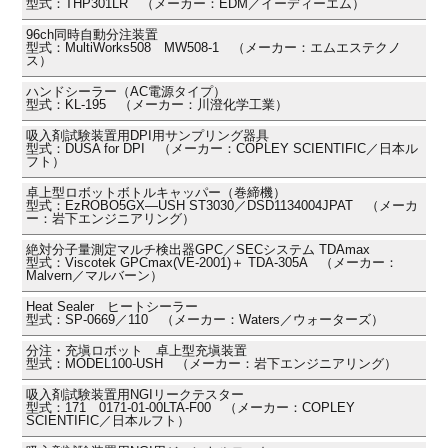
型式：THP301LR （メーカー：EDM／イーディーエム）
96ch同時自動分注装置
型式：MultiWorks508 MW508-1 （メーカー：エムエステクノ
ス）
ハンドシーラー（AC電源タイプ）
型式：KL-195 （メーカー：川澄化学工業）
吸入剤試験装置用DPI用サンプリング器具
型式：DUSA for DPI （メーカー：COPLEY SCIENTIFIC／日本ル
フト）
卓上型ロボットボトルキャッパー（巻締機）
型式：EzROBO5GX―USH ST3030／DSD1134004JPAT （メーカ
ー：岩下エンジニアリング）
絶対分子量測定マルチ検出器GPC／SECシステム TDAmax
型式：Viscotek GPCmax(VE-2001)＋ TDA-305A （メーカー：
Malvern／マルバーン）
Heat Sealer ヒートシーラー
型式：SP-0669／110 （メーカー：Waters／ウォーターズ）
分注・充塡ロボット 卓上型充塡装置
型式：MODEL100-USH （メーカー：岩下エンジニアリング）
吸入剤試験装置用NGIリークテスター
型式：171 0171-01-00LTA-F00 （メーカー：COPLEY
SCIENTIFIC／日本ルフト）