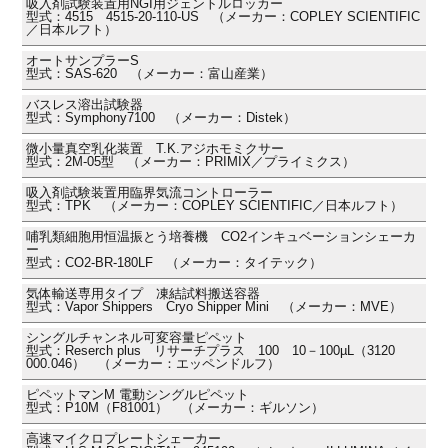
吸入剤試験装置用NGI用ジェントルロッカー
型式：4515 4515-20-110-US （メーカー：COPLEY SCIENTIFIC
／日本ルフト）
オートサンプラーS
型式：SAS-620 （メーカー：富山産業）
バスレス溶出試験器
型式：Symphony7100 （メーカー：Distek）
微小量真空乳化装置 T.K.アジホモミクサー
型式：2M-05型 （メーカー：PRIMIX／プライミクス）
吸入剤試験装置用臨界気流コントローラー
型式：TPK （メーカー：COPLEY SCIENTIFIC／日本ルフト）
哺乳類細胞用恒温振とう培養機 CO2インキュベーションシェーカ
ー
型式：CO2-BR-180LF （メーカー：タイテック）
気体輸送専用タイプ 凍結試料搬送容器
型式：Vapor Shippers Cryo Shipper Mini （メーカー：MVE）
シングルチャンネル可変容量ピペット
型式：Reserch plus リサーチプラス 100 10－100µL（3120
000.046） （メーカー：エッペンドルフ）
ピペットマンM 電動シングルピペット
型式：P10M（F81001） （メーカー：ギルソン）
高速マイクロプレートシェーカー