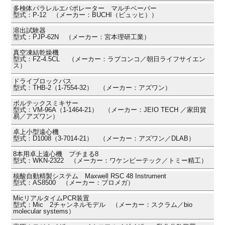
多検体パラレルエバポレーター マルチベーパー
型式：P-12 （メーカー：BUCHI（ビュッヒ））
溶出試験器
型式：PJP-62N （メーカー：宮本理研工業）
真空凍結乾燥機
型式：FZ-4.5CL （メーカー：ラブコンコ／朝日ライフサイエン
ス）
ドライブロックバス
型式：THB-2（1-7554-32） （メーカー：アズワン）
ボルテックスミキサー
型式：VM-96A（1-1464-21） （メーカー：JEIO TECH ／家田貿
易／アズワン）
卓上小型遠心機
型式：D1008（3-7014-21） （メーカー：アズワン／DLAB）
8本用卓上遠心機 プチまる8
型式：WKN-2322 （メーカー：ワケンビーテック／トミー精工）
核酸自動精製システム Maxwell RSC 48 Instrument
型式：AS8500 （メーカー：プロメガ）
MicリアルタイムPCR装置
型式：Mic 2チャンネルモデル （メーカー：スクラム／bio
molecular systems）