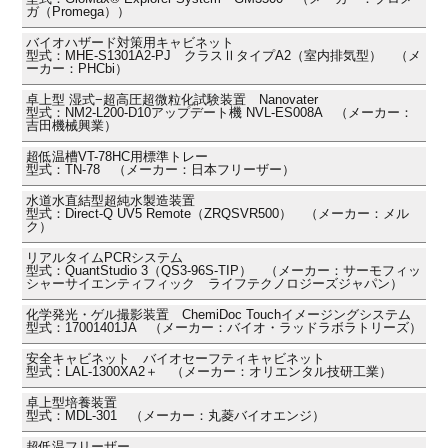
ガ（Promega））
バイオハザード対策用キャビネット
型式：MHE-S1301A2-PJ クラスⅡタイプA2（室内排気型） （メ
ーカー：PHCbi）
卓上型 湿式−超高圧超微粒化試験装置 Nanovater
型式：NM2-L200-D10アップデート機 NVL-ES008A （メーカー：
吉田機械興業）
超低温槽VT-78HC用標準トレー
型式：TN-78 （メーカー：日本フリーザー）
水道水直結型超純水製造装置
型式：Direct-Q UV5 Remote（ZRQSVR500） （メーカー：メル
ク）
リアルタイムPCRシステム
型式：QuantStudio 3（QS3-96S-TIP） （メーカー：サーモフィッ
シャーサイエンティフィック ライフテクノロジーズジャパン）
化学発光・ゲル撮影装置 ChemiDoc Touchイメージングシステム
型式：17001401JA （メーカー：バイオ・ラッドラボラトリーズ）
安全キャビネット バイオセーフティキャビネット
型式：LAL-1300XA2＋ （メーカー：オリエンタル技研工業）
卓上型培養装置
型式：MDL-301 （メーカー：丸菱バイオエンジ）
超低温フリーザー