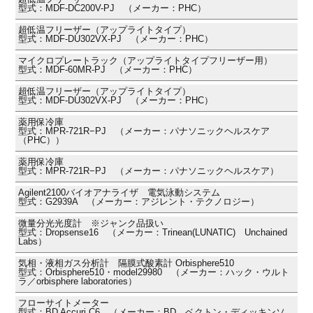
型式：MDF-DC200V-PJ （メーカー：PHC）
超低温フリーザー（アップライトタイプ）
型式：MDF-DU302VX-PJ （メーカー：PHC）
マイクロプレートラック（アップライトタイプフリーザー用）
型式：MDF-60MR-PJ （メーカー：PHC）
超低温フリーザー（アップライトタイプ）
型式：MDF-DU302VX-PJ （メーカー：PHC）
薬用保冷庫
型式：MPR-721R−PJ （メーカー：パナソニックヘルスケア
（PHC））
薬用保冷庫
型式：MPR-721R−PJ （メーカー：パナソニックヘルスケア）
Agilent2100バイオアナライザ 電気泳動システム
型式：G2939A （メーカー：アジレント・テクノロジー）
微量分光光度計 ※ジャンク品扱い
型式：Dropsense16 （メーカー：Trinean(LUNATIC) Unchained
Labs）
気相・液相ガス分析計 隔膜式酸素計 Orbisphere510
型式：Orbisphere510・model29980 （メーカー：ハック・ウルト
ラ／orbisphere laboratories）
フローサイトメーター
型式：BD Accuri C6 （メーカー：BD ベクトン・ディッキンソ