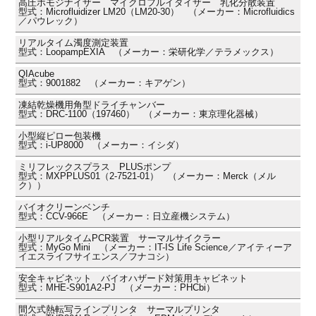
高圧ホモジナイザー マイクロフルイダイザー 乳化分散装置
型式：Microfluidizer LM20（LM20-30） （メーカー：Microfluidics
／パウレック）
リアルタイム濁度測定装置
型式：LoopampEXIA （メーカー：栄研化学／テラメックス）
QIAcube
型式：9001882 （メーカー：キアゲン）
凍結乾燥機用角型ドライチャンバー
型式：DRC-1100（197460） （メーカー：東京理化器械）
小型縦ピロー包装機
型式：i-UP8000 （メーカー：イシダ）
ミリフレックスプラス PLUSポンプ
型式：MXPPLUS01（2-7521-01） （メーカー：Merck（メル
ク））
バイオクリーンベンチ
型式：CCV-966E （メーカー：日立産機システム）
小型リアルタイムPCR装置 サーマルサイクラー
型式：MyGo Mini （メーカー：IT-IS Life Science／アイティーア
イエスライフサイエンス／フナコシ）
安全キャビネット バイオハザード対策用キャビネット
型式：MHE-S901A2-PJ （メーカー：PHCbi）
間欠式熱転写ラインプリンタ サーマルプリンタ