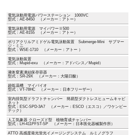
電気泳動用電源パワーステーション 1000VC
型式：AE-8450 （メーカー：アトー）
電気泳動用電源 マイパワーⅡ500
型式：AE-8155 （メーカー：アトー）
ポリアクリルアミドゲル電気泳動装置 Submerge-Mini サブマー
ジ・ミニ
型式：WSE-1710 （メーカー：アトー ）
電気泳動装置
型式：Mupid-exu （メーカー：アドバンス／Mupid）
液体窒素凍結保存容器
型式：SR-29X （メーカー：大陽日酸）
超低温槽 マイバイオ
型式：VT-78HC （メーカー：日本フリーザー）
室内排気型ドラフトチャンバー 簡易型ダクトレスヒュームキャビ
ネット
型式：ESC-SPD-3A7 （メーカー：ESCO（エスコ）／ワケンビー
テック）
人工気象器 クローズド型 植物育成チャンバー
型式：LH-411PFST-SP （メーカー：日本医化器械製作所）
ATTO 高感度発光蛍光イメージングシステム ルミノグラフ