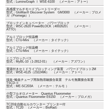
型式：LuminoGraph Ⅰ WSE-6100 （メーカー：アトー）
高感度マルチモードプレートリーダー
型式：GloMax® Discover System GM3000 （メーカー：プロメ
ガ（Promega））
ブロックインキュベーター パワーブロック
型式：WSC-2620 PowerBLOCK（4002620） （メーカー：
ATTO）
アルミブロック恒温槽
型式：CTU-Mini （メーカー：タイテック）
アルミブロック恒温槽
型式：CTU-Mini （メーカー：タイテック）
ミニブロックバス
型式：MyBL-10（1-2812-01） （メーカー：アズワン）
電源付きセミドライブロッティング装置 パワードブロット2M
型式：WSE-4125（2322496） （メーカー：アトー）
採血･輸血チューブ用加熱溶融接合装置 テルモ無菌接合装置
TSCD-Ⅱ
型式：ME-SC203A （メーカー：テルモ ）
小型フルオロメーター Quantus Fluorometer
型式：Quantus Fluorometer E6150 （メーカー：プロメガ）
TC20全自動セルカウンター プリンター付
型式：TC20 （メーカー：BioRad）