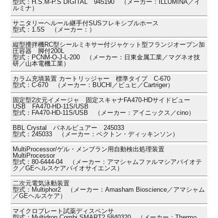
型式：H.S.M-P.S DIGITAL 945190 （メーカー：ILLUMINA／イ
ルミナ）
サニタリーヘルール継手付SUSフレキシブルホース
型式：1.5S （メーカー：）
縦型攪拌機RC型シールミキサー付ジャケット型フランジオープン加
圧容器 脚付200L
型式：PCNM-O-J-L-200 （メーカー：日東金属工業／マグネオ技
研／山本電機工業）
カラム充填装置 カートリッジャー 標準タイプ C-670
型式：C-670 （メーカー：BUCHI／ビュヒ／Cartriger）
固定型2次元イメージャ 固定スキャナFA470-HDサイドビュー
USB FA470-HD-11S/USB
型式：FA470-HD-11S/USB （メーカー：アイニックス／cino）
BBL Crystal パネルビュアー 245033
型式：245033 （メーカー：ベクトン・ディッキンソン）
MultiProcessor/ゲル・メンブラン用自動検出処理装置
MultiProcessor
型式：80-6444-04 （メーカー：アマシャムファルマシアバイオテ
ク／GEヘルスケアバイオサイエンス）
二次元電気泳動装置
型式：Multiphor2 （メーカー：Amasham Bioscience／アマシャム
／GEヘルスケア）
マイクロプレート試薬ディスペンサ
型式：Multidrop Combi SMART2 5840320 （メーカー：Thermo