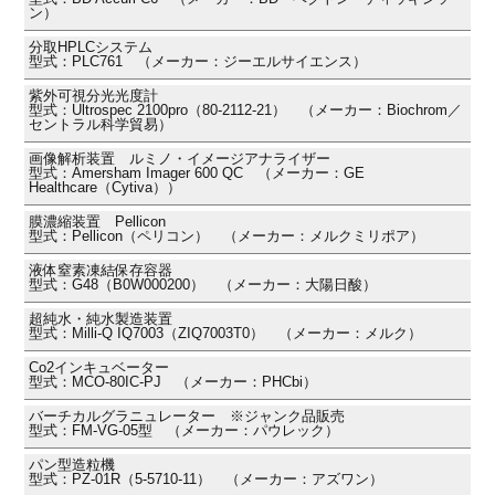
ン）
分取HPLCシステム
型式：PLC761 （メーカー：ジーエルサイエンス）
紫外可視分光光度計
型式：Ultrospec 2100pro（80-2112-21） （メーカー：Biochrom／
セントラル科学貿易）
画像解析装置 ルミノ・イメージアナライザー
型式：Amersham Imager 600 QC （メーカー：GE
Healthcare（Cytiva））
膜濃縮装置 Pellicon
型式：Pellicon（ペリコン） （メーカー：メルクミリポア）
液体窒素凍結保存容器
型式：G48（B0W000200） （メーカー：大陽日酸）
超純水・純水製造装置
型式：Milli-Q IQ7003（ZIQ7003T0） （メーカー：メルク）
Co2インキュベーター
型式：MCO-80IC-PJ （メーカー：PHCbi）
バーチカルグラニュレーター ※ジャンク品販売
型式：FM-VG-05型 （メーカー：パウレック）
パン型造粒機
型式：PZ-01R（5-5710-11） （メーカー：アズワン）