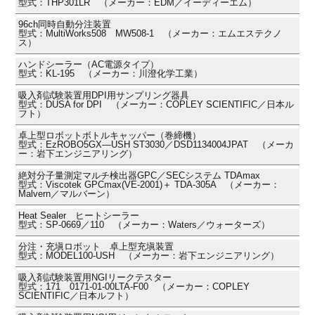
型式：THP301LR （メーカー：EDM／イーディーエム）
96ch同時自動分注装置
型式：MultiWorks508 MW508-1 （メーカー：エムエステクノ
ス）
ハンドシーラー（AC電源タイプ）
型式：KL-195 （メーカー：川澄化学工業）
吸入剤試験装置用DPI用サンプリング器具
型式：DUSA for DPI （メーカー：COPLEY SCIENTIFIC／日本ル
フト）
卓上型ロボットボトルキャッパー（巻締機）
型式：EzROBO5GX―USH ST3030／DSD1134004JPAT （メーカ
ー：岩下エンジニアリング）
絶対分子量測定マルチ検出器GPC／SECシステム TDAmax
型式：Viscotek GPCmax(VE-2001)＋ TDA-305A （メーカー：
Malvern／マルバーン）
Heat Sealer ヒートシーラー
型式：SP-0669／110 （メーカー：Waters／ウォーターズ）
分注・充塡ロボット 卓上型充塡装置
型式：MODEL100-USH （メーカー：岩下エンジニアリング）
吸入剤試験装置用NGIリークテスター
型式：171 0171-01-00LTA-F00 （メーカー：COPLEY
SCIENTIFIC／日本ルフト）