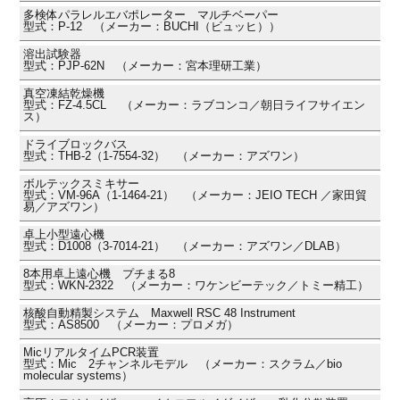
多検体パラレルエバポレーター マルチベーパー
型式：P-12 （メーカー：BUCHI（ビュッヒ））
溶出試験器
型式：PJP-62N （メーカー：宮本理研工業）
真空凍結乾燥機
型式：FZ-4.5CL （メーカー：ラブコンコ／朝日ライフサイエン
ス）
ドライブロックバス
型式：THB-2（1-7554-32） （メーカー：アズワン）
ボルテックスミキサー
型式：VM-96A（1-1464-21） （メーカー：JEIO TECH ／家田貿
易／アズワン）
卓上小型遠心機
型式：D1008（3-7014-21） （メーカー：アズワン／DLAB）
8本用卓上遠心機 プチまる8
型式：WKN-2322 （メーカー：ワケンビーテック／トミー精工）
核酸自動精製システム Maxwell RSC 48 Instrument
型式：AS8500 （メーカー：プロメガ）
MicリアルタイムPCR装置
型式：Mic 2チャンネルモデル （メーカー：スクラム／bio
molecular systems）