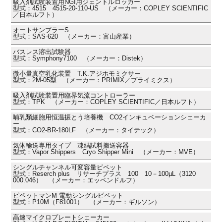
吸入剤試験装置用NGI用ジェントルロッカー
型式：4515 4515-20-110-US （メーカー：COPLEY SCIENTIFIC
／日本ルフト）
オートサンプラーS
型式：SAS-620 （メーカー：富山産業）
バスレス溶出試験器
型式：Symphony7100 （メーカー：Distek）
微小量真空乳化装置 T.K.アジホモミクサー
型式：2M-05型 （メーカー：PRIMIX／プライミクス）
吸入剤試験装置用臨界気流コントローラー
型式：TPK （メーカー：COPLEY SCIENTIFIC／日本ルフト）
哺乳類細胞用恒温振とう培養機 CO2インキュベーションシェーカ
ー
型式：CO2-BR-180LF （メーカー：タイテック）
気体輸送専用タイプ 凍結試料搬送容器
型式：Vapor Shippers Cryo Shipper Mini （メーカー：MVE）
シングルチャンネル可変容量ピペット
型式：Reserch plus リサーチプラス 100 10－100µL（3120
000.046） （メーカー：エッペンドルフ）
ピペットマンM 電動シングルピペット
型式：P10M（F81001） （メーカー：ギルソン）
高速マイクロプレートシェーカー