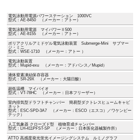
電気泳動用電源パワーステーション 1000VC
型式：AE-8450 （メーカー：アトー）
電気泳動用電源 マイパワーⅡ500
型式：AE-8155 （メーカー：アトー）
ポリアクリルアミドゲル電気泳動装置 Submerge-Mini サブマー
ジ・ミニ
型式：WSE-1710 （メーカー：アトー ）
電気泳動装置
型式：Mupid-exu （メーカー：アドバンス／Mupid）
液体窒素凍結保存容器
型式：SR-29X （メーカー：大陽日酸）
超低温槽 マイバイオ
型式：VT-78HC （メーカー：日本フリーザー）
室内排気型ドラフトチャンバー 簡易型ダクトレスヒュームキャビ
ネット
型式：ESC-SPD-3A7 （メーカー：ESCO（エスコ）／ワケンビー
テック）
人工気象器 クローズド型 植物育成チャンバー
型式：LH-411PFST-SP （メーカー：日本医化器械製作所）
ATTO 高感度発光蛍光イメージングシステム ルミノグラフ