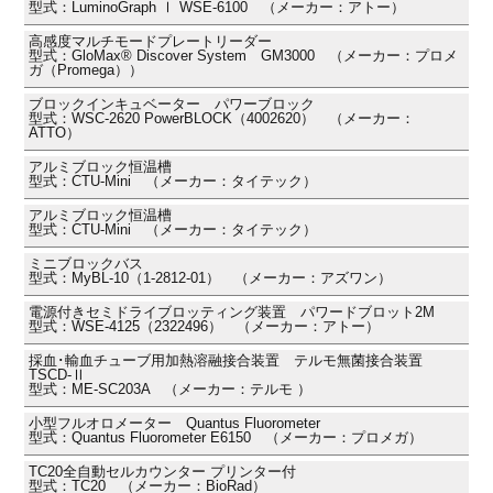
型式：LuminoGraph Ⅰ WSE-6100 （メーカー：アトー）
高感度マルチモードプレートリーダー
型式：GloMax® Discover System GM3000 （メーカー：プロメ
ガ（Promega））
ブロックインキュベーター パワーブロック
型式：WSC-2620 PowerBLOCK（4002620） （メーカー：
ATTO）
アルミブロック恒温槽
型式：CTU-Mini （メーカー：タイテック）
アルミブロック恒温槽
型式：CTU-Mini （メーカー：タイテック）
ミニブロックバス
型式：MyBL-10（1-2812-01） （メーカー：アズワン）
電源付きセミドライブロッティング装置 パワードブロット2M
型式：WSE-4125（2322496） （メーカー：アトー）
採血･輸血チューブ用加熱溶融接合装置 テルモ無菌接合装置
TSCD-Ⅱ
型式：ME-SC203A （メーカー：テルモ ）
小型フルオロメーター Quantus Fluorometer
型式：Quantus Fluorometer E6150 （メーカー：プロメガ）
TC20全自動セルカウンター プリンター付
型式：TC20 （メーカー：BioRad）