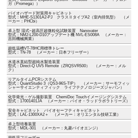
ガ（Promega））
バイオハザード対策用キャビネット
型式：MHE-S1301A2-PJ クラスⅡタイプA2（室内排気型） （メ
ーカー：PHCbi）
卓上型 湿式−超高圧超微粒化試験装置 Nanovater
型式：NM2-L200-D10アップデート機 NVL-ES008A （メーカー：
吉田機械興業）
超低温槽VT-78HC用標準トレー
型式：TN-78 （メーカー：日本フリーザー）
水道水直結型超純水製造装置
型式：Direct-Q UV5 Remote（ZRQSVR500） （メーカー：メル
ク）
リアルタイムPCRシステム
型式：QuantStudio 3（QS3-96S-TIP） （メーカー：サーモフィッ
シャーサイエンティフィック ライフテクノロジーズジャパン）
化学発光・ゲル撮影装置 ChemiDoc Touchイメージングシステム
型式：17001401JA （メーカー：バイオ・ラッドラボラトリーズ）
安全キャビネット バイオセーフティキャビネット
型式：LAL-1300XA2＋ （メーカー：オリエンタル技研工業）
卓上型培養装置
型式：MDL-301 （メーカー：丸菱バイオエンジ）
超低温フリーザー