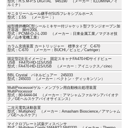
型式：H.S.M-P.S DIGITAL 945190 （メーカー：ILLUMINA／イ
ルミナ）
サニタリーヘルール継手付SUSフレキシブルホース
型式：1.5S （メーカー：）
縦型攪拌機RC型シールミキサー付ジャケット型フランジオープン加
圧容器 脚付200L
型式：PCNM-O-J-L-200 （メーカー：日東金属工業／マグネオ技
研／山本電機工業）
カラム充填装置 カートリッジャー 標準タイプ C-670
型式：C-670 （メーカー：BUCHI／ビュヒ／Cartriger）
固定型2次元イメージャ 固定スキャナFA470-HDサイドビュー
USB FA470-HD-11S/USB
型式：FA470-HD-11S/USB （メーカー：アイニックス／cino）
BBL Crystal パネルビュアー 245033
型式：245033 （メーカー：ベクトン・ディッキンソン）
MultiProcessor/ゲル・メンブラン用自動検出処理装置
MultiProcessor
型式：80-6444-04 （メーカー：アマシャムファルマシアバイオテ
ク／GEヘルスケアバイオサイエンス）
二次元電気泳動装置
型式：Multiphor2 （メーカー：Amasham Bioscience／アマシャム
／GEヘルスケア）
マイクロプレート試薬ディスペンサ
型式：Multidrop Combi SMART2 5840320 （メーカー：Thermo