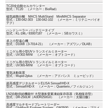
TC20全自動セルカウンター
型式：TC20 （メーカー：BioRad）
磁気細胞分離 MACS MultiStand MiniMACS Separator
型式：130-042-303 130-042-102 （メーカー：ミリテニーバイオ
テク）
ハンドシーラー バッテリータイプ
型式：KL-196／83007187 （メーカー：SBカワスミ）
卓上小型遠心機
型式：D1008（3-7014-21） （メーカー：アズワン／DLAB）
ミニゲル用小型UVトランスイルミネーター
型式：UV302-MINI （メーカー：オプトコード）
ミニゲル用小型UVトランスイルミネーター
型式：UV365-MINI （メーカー：オプトコード）
電気泳動装置
型式：Mupid-2plus （メーカー：アドバンス ミューピッド）
超高感度デジタルオートELISA Simoa®HD-X
型式：Simoa®HD-X （メーカー：Quanterix／フィルジェン）
LN2自動供給機能付 大型液体窒素凍結保存容器（気相保存型）
型式：DR-250LM（A0DR250G0） （メーカー：太陽日酸）
高感度マルチモードプレートリーダー
型式：GloMax® Explorer System GM3500 （メーカー：プロメ