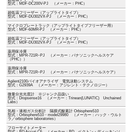
型式：MDF-DC200V-PJ （メーカー：PHC）
超低温フリーザー（アップライトタイプ）
型式：MDF-DU302VX-PJ （メーカー：PHC）
マイクロプレートラック（アップライトタイプフリーザー用）
型式：MDF-60MR-PJ （メーカー：PHC）
超低温フリーザー（アップライトタイプ）
型式：MDF-DU302VX-PJ （メーカー：PHC）
薬用保冷庫
型式：MPR-721R−PJ （メーカー：パナソニックヘルスケア
（PHC））
薬用保冷庫
型式：MPR-721R−PJ （メーカー：パナソニックヘルスケア）
Agilent2100バイオアナライザ 電気泳動システム
型式：G2939A （メーカー：アジレント・テクノロジー）
微量分光光度計 ※ジャンク品扱い
型式：Dropsense16 （メーカー：Trinean(LUNATIC) Unchained
Labs）
気相・液相ガス分析計 隔膜式酸素計 Orbisphere510
型式：Orbisphere510・model29980 （メーカー：ハック・ウルト
ラ／orbisphere laboratories）
フローサイトメーター
型式：BD Accuri C6 （メーカー：BD ベクトン・ディッキンソ