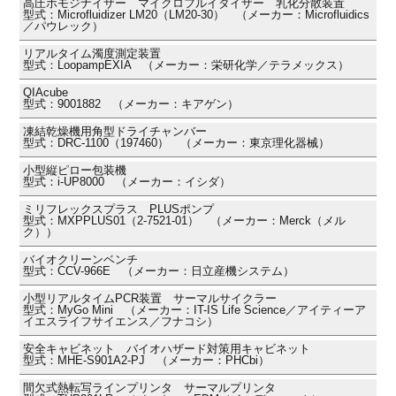
高圧ホモジナイザー マイクロフルイダイザー 乳化分散装置
型式：Microfluidizer LM20（LM20-30） （メーカー：Microfluidics
／パウレック）
リアルタイム濁度測定装置
型式：LoopampEXIA （メーカー：栄研化学／テラメックス）
QIAcube
型式：9001882 （メーカー：キアゲン）
凍結乾燥機用角型ドライチャンバー
型式：DRC-1100（197460） （メーカー：東京理化器械）
小型縦ピロー包装機
型式：i-UP8000 （メーカー：イシダ）
ミリフレックスプラス PLUSポンプ
型式：MXPPLUS01（2-7521-01） （メーカー：Merck（メル
ク））
バイオクリーンベンチ
型式：CCV-966E （メーカー：日立産機システム）
小型リアルタイムPCR装置 サーマルサイクラー
型式：MyGo Mini （メーカー：IT-IS Life Science／アイティーア
イエスライフサイエンス／フナコシ）
安全キャビネット バイオハザード対策用キャビネット
型式：MHE-S901A2-PJ （メーカー：PHCbi）
間欠式熱転写ラインプリンタ サーマルプリンタ