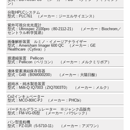
ン）
分取HPLCシステム
型式：PLC761 （メーカー：ジーエルサイエンス）
紫外可視分光光度計
型式：Ultrospec 2100pro（80-2112-21） （メーカー：Biochrom／
セントラル科学貿易）
画像解析装置 ルミノ・イメージアナライザー
型式：Amersham Imager 600 QC （メーカー：GE
Healthcare（Cytiva））
膜濃縮装置 Pellicon
型式：Pellicon（ペリコン） （メーカー：メルクミリポア）
液体窒素凍結保存容器
型式：G48（B0W000200） （メーカー：大陽日酸）
超純水・純水製造装置
型式：Milli-Q IQ7003（ZIQ7003T0） （メーカー：メルク）
Co2インキュベーター
型式：MCO-80IC-PJ （メーカー：PHCbi）
バーチカルグラニュレーター ※ジャンク品販売
型式：FM-VG-05型 （メーカー：パウレック）
パン型造粒機
型式：PZ-01R（5-5710-11） （メーカー：アズワン）