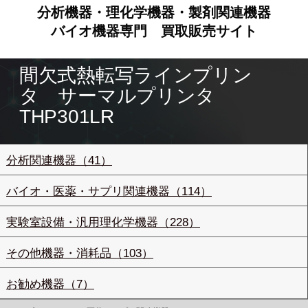
分析機器・理化学機器・製剤関連機器
バイオ機器専門
買取販売サイト
間欠式熱転写ラインプリン
タ サーマルプリンタ
THP301LR
分析関連機器（41）
バイオ・医薬・サプリ関連機器（114）
実験室設備・汎用理化学機器（228）
その他機器・消耗品（103）
お勧め機器（7）