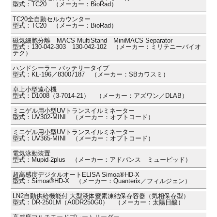
型式：TC20 （メーカー：BioRad）
TC20全自動セルカウンター
型式：TC20 （メーカー：BioRad）
磁気細胞分離 MACS MultiStand MiniMACS Separator
型式：130-042-303 130-042-102 （メーカー：ミリテニーバイオ
テク）
ハンドシーラー バッテリータイプ
型式：KL-196／83007187 （メーカー：SBカワスミ）
卓上小型遠心機
型式：D1008（3-7014-21） （メーカー：アズワン／DLAB）
ミニゲル用小型UVトランスイルミネーター
型式：UV302-MINI （メーカー：オプトコード）
ミニゲル用小型UVトランスイルミネーター
型式：UV365-MINI （メーカー：オプトコード）
電気泳動装置
型式：Mupid-2plus （メーカー：アドバンス ミューピッド）
超高感度デジタルオートELISA Simoa®HD-X
型式：Simoa®HD-X （メーカー：Quanterix／フィルジェン）
LN2自動供給機能付 大型液体窒素凍結保存容器（気相保存型）
型式：DR-250LM（A0DR250G0） （メーカー：太陽日酸）