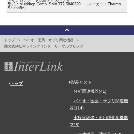
マイクロプレート試薬ディスペンサ
型式：Multidrop Combi SMART2 5840320 （メーカー：Thermo
Scientific）
トップ
バイオ・医薬・サプリ関連機器
間欠式熱転写ラインプリンタ サーマルプリンタ
製品リスト
トップ
分析関連機器(41)
バイオ・医薬・サプリ関連機
器(114)
実験室設備・汎用理化学機器
(228)