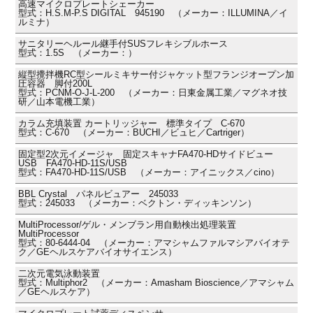
高速マイクロプレートシェーカー
型式：H.S.M-P.S DIGITAL 945190 （メーカー：ILLUMINA／イ
ルミナ）
サニタリーヘルール継手付SUSフレキシブルホース
型式：1.5S （メーカー：）
縦型攪拌機RC型シールミキサー付ジャケット型フランジオープン加
圧容器 脚付200L
型式：PCNM-O-J-L-200 （メーカー：日東金属工業／マグネオ技
研／山本電機工業）
カラム充填装置 カートリッジャー 標準タイプ C-670
型式：C-670 （メーカー：BUCHI／ビュヒ／Cartriger）
固定型2次元イメージャ 固定スキャナFA470-HDサイドビュー
USB FA470-HD-11S/USB
型式：FA470-HD-11S/USB （メーカー：アイニックス／cino）
BBL Crystal パネルビュアー 245033
型式：245033 （メーカー：ベクトン・ディッキンソン）
MultiProcessor/ゲル・メンブラン用自動検出処理装置
MultiProcessor
型式：80-6444-04 （メーカー：アマシャムファルマシアバイオテ
ク／GEヘルスケアバイオサイエンス）
二次元電気泳動装置
型式：Multiphor2 （メーカー：Amasham Bioscience／アマシャム
／GEヘルスケア）