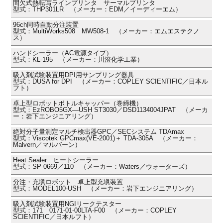
間欠式熱転写ラインプリンタ サーマルプリンタ
型式：THP301LR （メーカー：EDM／イーディーエム）
96ch同時自動分注装置
型式：MultiWorks508 MW508-1 （メーカー：エムエステクノ
ス）
ハンドシーラー（AC電源タイプ）
型式：KL-195 （メーカー：川澄化学工業）
吸入剤試験装置用DPI用サンプリング器具
型式：DUSA for DPI （メーカー：COPLEY SCIENTIFIC／日本ル
フト）
卓上型ロボットボトルキャッパー（巻締機）
型式：EzROBO5GX―USH ST3030／DSD1134004JPAT （メーカ
ー：岩下エンジニアリング）
絶対分子量測定マルチ検出器GPC／SECシステム TDAmax
型式：Viscotek GPCmax(VE-2001)＋ TDA-305A （メーカー：
Malvern／マルバーン）
Heat Sealer ヒートシーラー
型式：SP-0669／110 （メーカー：Waters／ウォーターズ）
分注・充塡ロボット 卓上型充塡装置
型式：MODEL100-USH （メーカー：岩下エンジニアリング）
吸入剤試験装置用NGIリークテスター
型式：171 0171-01-00LTA-F00 （メーカー：COPLEY
SCIENTIFIC／日本ルフト）