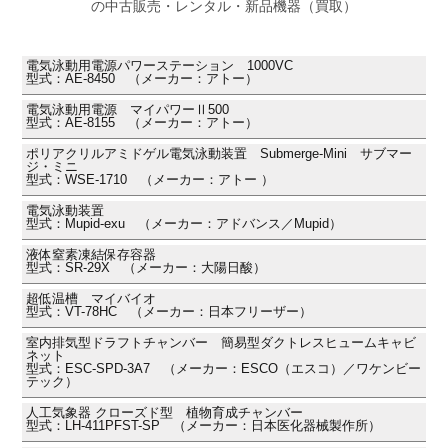
の中古販売・レンタル・新品機器（買取）
電気泳動用電源パワーステーション 1000VC
型式：AE-8450 （メーカー：アトー）
電気泳動用電源 マイパワーⅡ500
型式：AE-8155 （メーカー：アトー）
ポリアクリルアミドゲル電気泳動装置 Submerge-Mini サブマー
ジ・ミニ
型式：WSE-1710 （メーカー：アトー ）
電気泳動装置
型式：Mupid-exu （メーカー：アドバンス／Mupid）
液体窒素凍結保存容器
型式：SR-29X （メーカー：大陽日酸）
超低温槽 マイバイオ
型式：VT-78HC （メーカー：日本フリーザー）
室内排気型ドラフトチャンバー 簡易型ダクトレスヒュームキャビ
ネット
型式：ESC-SPD-3A7 （メーカー：ESCO（エスコ）／ワケンビー
テック）
人工気象器 クローズド型 植物育成チャンバー
型式：LH-411PFST-SP （メーカー：日本医化器械製作所）