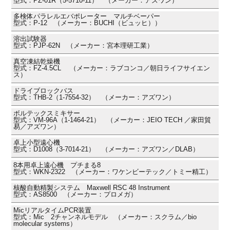
型式：PZ-01R（5-5710-11） （メーカー：アズワン）
多検体パラレルエバポレーター マルチベーパー
型式：P-12 （メーカー：BUCHI（ビュッヒ））
溶出試験器
型式：PJP-62N （メーカー：宮本理研工業）
真空凍結乾燥機
型式：FZ-4.5CL （メーカー：ラブコンコ／朝日ライフサイエン
ス）
ドライブロックバス
型式：THB-2（1-7554-32） （メーカー：アズワン）
ボルテックスミキサー
型式：VM-96A（1-1464-21） （メーカー：JEIO TECH ／家田貿
易／アズワン）
卓上小型遠心機
型式：D1008（3-7014-21） （メーカー：アズワン／DLAB）
8本用卓上遠心機 プチまる8
型式：WKN-2322 （メーカー：ワケンビーテック／トミー精工）
核酸自動精製システム Maxwell RSC 48 Instrument
型式：AS8500 （メーカー：プロメガ）
MicリアルタイムPCR装置
型式：Mic 2チャンネルモデル （メーカー：スクラム／bio
molecular systems）