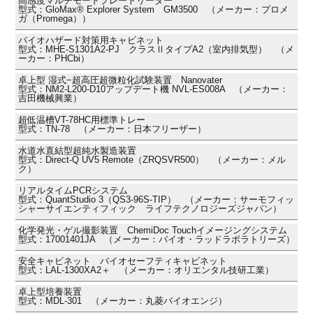
高感度マルチモードプレートリーダー
型式：GloMax® Explorer System GM3500 （メーカー：プロメ
ガ（Promega））
バイオハザード対策用キャビネット
型式：MHE-S1301A2-PJ クラスⅡタイプA2（室内排気型） （メ
ーカー：PHCbi）
卓上型 湿式−超高圧超微粒化試験装置 Nanovater
型式：NM2-L200-D10アップデート機 NVL-ES008A （メーカー：
吉田機械興業）
超低温槽VT-78HC用標準トレー
型式：TN-78 （メーカー：日本フリーザー）
水道水直結型超純水製造装置
型式：Direct-Q UV5 Remote（ZRQSVR500） （メーカー：メル
ク）
リアルタイムPCRシステム
型式：QuantStudio 3（QS3-96S-TIP） （メーカー：サーモフィッ
シャーサイエンティフィック ライフテクノロジーズジャパン）
化学発光・ゲル撮影装置 ChemiDoc Touchイメージングシステム
型式：17001401JA （メーカー：バイオ・ラッドラボラトリーズ）
安全キャビネット バイオセーフティキャビネット
型式：LAL-1300XA2＋ （メーカー：オリエンタル技研工業）
卓上型培養装置
型式：MDL-301 （メーカー：丸菱バイオエンジ）