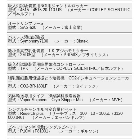
吸入剤試験装置用NGI用ジェントルロッカー
型式：4515 4515-20-110-US （メーカー：COPLEY SCIENTIFIC
／日本ルフト）
オートサンプラーS
型式：SAS-620 （メーカー：富山産業）
バスレス溶出試験器
型式：Symphony7100 （メーカー：Distek）
微小量真空乳化装置 T.K.アジホモミクサー
型式：2M-05型 （メーカー：PRIMIX／プライミクス）
吸入剤試験装置用臨界気流コントローラー
型式：TPK （メーカー：COPLEY SCIENTIFIC／日本ルフト）
哺乳類細胞用恒温振とう培養機 CO2インキュベーションシェーカ
ー
型式：CO2-BR-180LF （メーカー：タイテック）
気体輸送専用タイプ 凍結試料搬送容器
型式：Vapor Shippers Cryo Shipper Mini （メーカー：MVE）
シングルチャンネル可変容量ピペット
型式：Reserch plus リサーチプラス 100 10－100µL（3120
000.046） （メーカー：エッペンドルフ）
ピペットマンM 電動シングルピペット
型式：P10M（F81001） （メーカー：ギルソン）