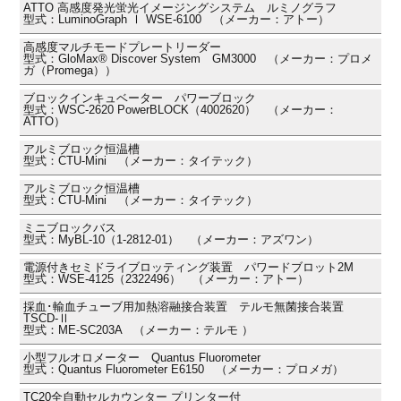
ATTO 高感度発光蛍光イメージングシステム ルミノグラフ
型式：LuminoGraph Ⅰ WSE-6100 （メーカー：アトー）
高感度マルチモードプレートリーダー
型式：GloMax® Discover System GM3000 （メーカー：プロメ
ガ（Promega））
ブロックインキュベーター パワーブロック
型式：WSC-2620 PowerBLOCK（4002620） （メーカー：
ATTO）
アルミブロック恒温槽
型式：CTU-Mini （メーカー：タイテック）
アルミブロック恒温槽
型式：CTU-Mini （メーカー：タイテック）
ミニブロックバス
型式：MyBL-10（1-2812-01） （メーカー：アズワン）
電源付きセミドライブロッティング装置 パワードブロット2M
型式：WSE-4125（2322496） （メーカー：アトー）
採血･輸血チューブ用加熱溶融接合装置 テルモ無菌接合装置
TSCD-Ⅱ
型式：ME-SC203A （メーカー：テルモ ）
小型フルオロメーター Quantus Fluorometer
型式：Quantus Fluorometer E6150 （メーカー：プロメガ）
TC20全自動セルカウンター プリンター付