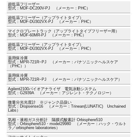
超低温フリーザー
型式：MDF-DC200V-PJ （メーカー：PHC）
超低温フリーザー（アップライトタイプ）
型式：MDF-DU302VX-PJ （メーカー：PHC）
マイクロプレートラック（アップライトタイプフリーザー用）
型式：MDF-60MR-PJ （メーカー：PHC）
超低温フリーザー（アップライトタイプ）
型式：MDF-DU302VX-PJ （メーカー：PHC）
薬用保冷庫
型式：MPR-721R−PJ （メーカー：パナソニックヘルスケア
（PHC））
薬用保冷庫
型式：MPR-721R−PJ （メーカー：パナソニックヘルスケア）
Agilent2100バイオアナライザ 電気泳動システム
型式：G2939A （メーカー：アジレント・テクノロジー）
微量分光光度計 ※ジャンク品扱い
型式：Dropsense16 （メーカー：Trinean(LUNATIC) Unchained
Labs）
気相・液相ガス分析計 隔膜式酸素計 Orbisphere510
型式：Orbisphere510・model29980 （メーカー：ハック・ウルト
ラ／orbisphere laboratories）