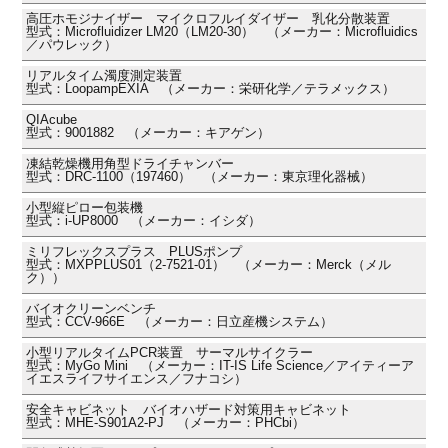
高圧ホモジナイザー マイクロフルイダイザー 乳化分散装置
型式：Microfluidizer LM20（LM20-30） （メーカー：Microfluidics
／パウレック）
リアルタイム濁度測定装置
型式：LoopampEXIA （メーカー：栄研化学／テラメックス）
QIAcube
型式：9001882 （メーカー：キアゲン）
凍結乾燥機用角型ドライチャンバー
型式：DRC-1100（197460） （メーカー：東京理化器械）
小型縦ピロー包装機
型式：i-UP8000 （メーカー：イシダ）
ミリフレックスプラス PLUSポンプ
型式：MXPPLUS01（2-7521-01） （メーカー：Merck（メル
ク））
バイオクリーンベンチ
型式：CCV-966E （メーカー：日立産機システム）
小型リアルタイムPCR装置 サーマルサイクラー
型式：MyGo Mini （メーカー：IT-IS Life Science／アイティーア
イエスライフサイエンス／フナコシ）
安全キャビネット バイオハザード対策用キャビネット
型式：MHE-S901A2-PJ （メーカー：PHCbi）