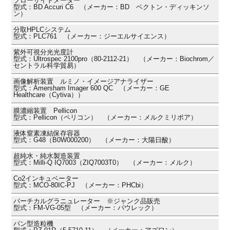
フローサイトメーター
型式：BD Accuri C6 （メーカー：BD ベクトン・ディッキンソ
ン）
分取HPLCシステム
型式：PLC761 （メーカー：ジーエルサイエンス）
紫外可視分光光度計
型式：Ultrospec 2100pro（80-2112-21） （メーカー：Biochrom／
セントラル科学貿易）
画像解析装置 ルミノ・イメージアナライザー
型式：Amersham Imager 600 QC （メーカー：GE
Healthcare（Cytiva））
膜濃縮装置 Pellicon
型式：Pellicon（ペリコン） （メーカー：メルクミリポア）
液体窒素凍結保存容器
型式：G48（B0W000200） （メーカー：大陽日酸）
超純水・純水製造装置
型式：Milli-Q IQ7003（ZIQ7003T0） （メーカー：メルク）
Co2インキュベーター
型式：MCO-80IC-PJ （メーカー：PHCbi）
バーチカルグラニュレーター ※ジャンク品販売
型式：FM-VG-05型 （メーカー：パウレック）
パン型造粒機