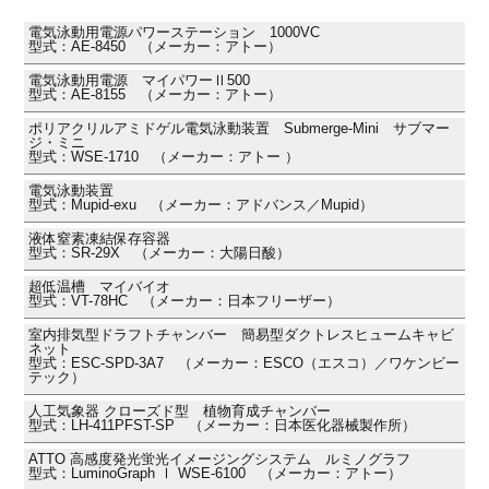
電気泳動用電源パワーステーション 1000VC
型式：AE-8450 （メーカー：アトー）
電気泳動用電源 マイパワーⅡ500
型式：AE-8155 （メーカー：アトー）
ポリアクリルアミドゲル電気泳動装置 Submerge-Mini サブマー
ジ・ミニ
型式：WSE-1710 （メーカー：アトー ）
電気泳動装置
型式：Mupid-exu （メーカー：アドバンス／Mupid）
液体窒素凍結保存容器
型式：SR-29X （メーカー：大陽日酸）
超低温槽 マイバイオ
型式：VT-78HC （メーカー：日本フリーザー）
室内排気型ドラフトチャンバー 簡易型ダクトレスヒュームキャビ
ネット
型式：ESC-SPD-3A7 （メーカー：ESCO（エスコ）／ワケンビー
テック）
人工気象器 クローズド型 植物育成チャンバー
型式：LH-411PFST-SP （メーカー：日本医化器械製作所）
ATTO 高感度発光蛍光イメージングシステム ルミノグラフ
型式：LuminoGraph Ⅰ WSE-6100 （メーカー：アトー）