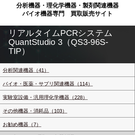
分析機器・理化学機器・製剤関連機器
バイオ機器専門
買取販売サイト
リアルタイムPCRシステム
QuantStudio 3（QS3-96S-
TIP）
分析関連機器（41）
バイオ・医薬・サプリ関連機器（114）
実験室設備・汎用理化学機器（228）
その他機器・消耗品（103）
お勧め機器（7）