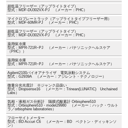
超低温フリーザー（アップライトタイプ）
型式：MDF-DU302VX-PJ （メーカー：PHC）
マイクロプレートラック（アップライトタイプフリーザー用）
型式：MDF-60MR-PJ （メーカー：PHC）
超低温フリーザー（アップライトタイプ）
型式：MDF-DU302VX-PJ （メーカー：PHC）
薬用保冷庫
型式：MPR-721R−PJ （メーカー：パナソニックヘルスケア
（PHC））
薬用保冷庫
型式：MPR-721R−PJ （メーカー：パナソニックヘルスケア）
Agilent2100バイオアナライザ 電気泳動システム
型式：G2939A （メーカー：アジレント・テクノロジー）
微量分光光度計 ※ジャンク品扱い
型式：Dropsense16 （メーカー：Trinean(LUNATIC) Unchained
Labs）
気相・液相ガス分析計 隔膜式酸素計 Orbisphere510
型式：Orbisphere510・model29980 （メーカー：ハック・ウルト
ラ／orbisphere laboratories）
フローサイトメーター
型式：BD Accuri C6 （メーカー：BD ベクトン・ディッキンソ
ン）