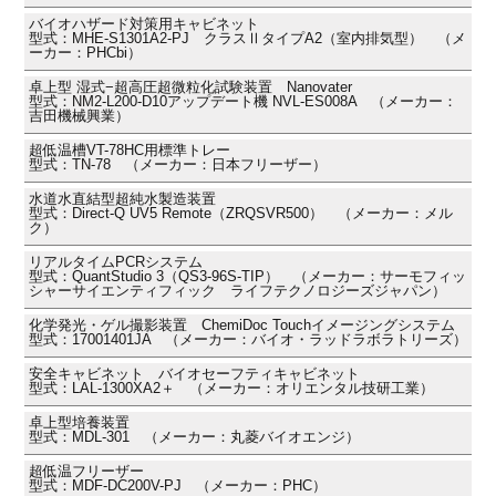
バイオハザード対策用キャビネット
型式：MHE-S1301A2-PJ クラスⅡタイプA2（室内排気型） （メ
ーカー：PHCbi）
卓上型 湿式−超高圧超微粒化試験装置 Nanovater
型式：NM2-L200-D10アップデート機 NVL-ES008A （メーカー：
吉田機械興業）
超低温槽VT-78HC用標準トレー
型式：TN-78 （メーカー：日本フリーザー）
水道水直結型超純水製造装置
型式：Direct-Q UV5 Remote（ZRQSVR500） （メーカー：メル
ク）
リアルタイムPCRシステム
型式：QuantStudio 3（QS3-96S-TIP） （メーカー：サーモフィッ
シャーサイエンティフィック ライフテクノロジーズジャパン）
化学発光・ゲル撮影装置 ChemiDoc Touchイメージングシステム
型式：17001401JA （メーカー：バイオ・ラッドラボラトリーズ）
安全キャビネット バイオセーフティキャビネット
型式：LAL-1300XA2＋ （メーカー：オリエンタル技研工業）
卓上型培養装置
型式：MDL-301 （メーカー：丸菱バイオエンジ）
超低温フリーザー
型式：MDF-DC200V-PJ （メーカー：PHC）