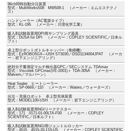
96ch同時自動分注装置
型式：MultiWorks508 MW508-1 （メーカー：エムエステクノ
ス）
ハンドシーラー（AC電源タイプ）
型式：KL-195 （メーカー：川澄化学工業）
吸入剤試験装置用DPI用サンプリング器具
型式：DUSA for DPI （メーカー：COPLEY SCIENTIFIC／日本ル
フト）
卓上型ロボットボトルキャッパー（巻締機）
型式：EzROBO5GX―USH ST3030／DSD1134004JPAT （メーカ
ー：岩下エンジニアリング）
絶対分子量測定マルチ検出器GPC／SECシステム TDAmax
型式：Viscotek GPCmax(VE-2001)＋ TDA-305A （メーカー：
Malvern／マルバーン）
Heat Sealer ヒートシーラー
型式：SP-0669／110 （メーカー：Waters／ウォーターズ）
分注・充塡ロボット 卓上型充塡装置
型式：MODEL100-USH （メーカー：岩下エンジニアリング）
吸入剤試験装置用NGIリークテスター
型式：171 0171-01-00LTA-F00 （メーカー：COPLEY
SCIENTIFIC／日本ルフト）
吸入剤試験装置用NGI用ジェントルロッカー
型式：4515 4515-20-110-US （メーカー：COPLEY SCIENTIFIC