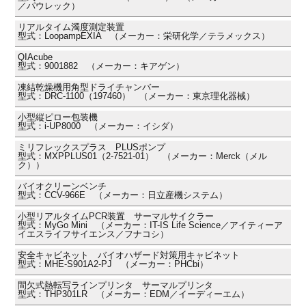
／パウレック）
リアルタイム濁度測定装置
型式：LoopampEXIA （メーカー：栄研化学／テラメックス）
QIAcube
型式：9001882 （メーカー：キアゲン）
凍結乾燥機用角型ドライチャンバー
型式：DRC-1100（197460） （メーカー：東京理化器械）
小型縦ピロー包装機
型式：i-UP8000 （メーカー：イシダ）
ミリフレックスプラス PLUSポンプ
型式：MXPPLUS01（2-7521-01） （メーカー：Merck（メル
ク））
バイオクリーンベンチ
型式：CCV-966E （メーカー：日立産機システム）
小型リアルタイムPCR装置 サーマルサイクラー
型式：MyGo Mini （メーカー：IT-IS Life Science／アイティーア
イエスライフサイエンス／フナコシ）
安全キャビネット バイオハザード対策用キャビネット
型式：MHE-S901A2-PJ （メーカー：PHCbi）
間欠式熱転写ラインプリンタ サーマルプリンタ
型式：THP301LR （メーカー：EDM／イーディーエム）