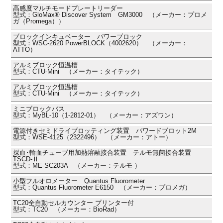
高感度マルチモードプレートリーダー
型式：GloMax® Discover System GM3000 （メーカー：プロメ
ガ（Promega））
ブロックインキュベーター パワーブロック
型式：WSC-2620 PowerBLOCK（4002620） （メーカー：
ATTO）
アルミブロック恒温槽
型式：CTU-Mini （メーカー：タイテック）
アルミブロック恒温槽
型式：CTU-Mini （メーカー：タイテック）
ミニブロックバス
型式：MyBL-10（1-2812-01） （メーカー：アズワン）
電源付きセミドライブロッティング装置 パワードブロット2M
型式：WSE-4125（2322496） （メーカー：アトー）
採血･輸血チューブ用加熱溶融接合装置 テルモ無菌接合装置
TSCD-Ⅱ
型式：ME-SC203A （メーカー：テルモ ）
小型フルオロメーター Quantus Fluorometer
型式：Quantus Fluorometer E6150 （メーカー：プロメガ）
TC20全自動セルカウンター プリンター付
型式：TC20 （メーカー：BioRad）