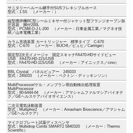
サニタリーヘルール継手付SUSフレキシブルホース
型式：1.5S （メーカー：）
縦型攪拌機RC型シールミキサー付ジャケット型フランジオープン加
圧容器 脚付200L
型式：PCNM-O-J-L-200 （メーカー：日東金属工業／マグネオ技
研／山本電機工業）
カラム充填装置 カートリッジャー 標準タイプ C-670
型式：C-670 （メーカー：BUCHI／ビュヒ／Cartriger）
固定型2次元イメージャ 固定スキャナFA470-HDサイドビュー
USB FA470-HD-11S/USB
型式：FA470-HD-11S/USB （メーカー：アイニックス／cino）
BBL Crystal パネルビュアー 245033
型式：245033 （メーカー：ベクトン・ディッキンソン）
MultiProcessor/ゲル・メンブラン用自動検出処理装置
MultiProcessor
型式：80-6444-04 （メーカー：アマシャムファルマシアバイオテ
ク／GEヘルスケアバイオサイエンス）
二次元電気泳動装置
型式：Multiphor2 （メーカー：Amasham Bioscience／アマシャム
／GEヘルスケア）
マイクロプレート試薬ディスペンサ
型式：Multidrop Combi SMART2 5840320 （メーカー：Thermo
Scientific）