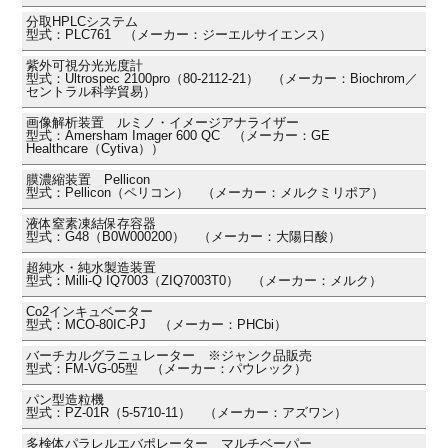
分取HPLCシステム
型式：PLC761 （メーカー：ジーエルサイエンス）
紫外可視分光光度計
型式：Ultrospec 2100pro（80-2112-21） （メーカー：Biochrom／
セントラル科学貿易）
画像解析装置 ルミノ・イメージアナライザー
型式：Amersham Imager 600 QC （メーカー：GE
Healthcare（Cytiva））
膜濃縮装置 Pellicon
型式：Pellicon（ペリコン） （メーカー：メルクミリポア）
液体窒素凍結保存容器
型式：G48（B0W000200） （メーカー：大陽日酸）
超純水・純水製造装置
型式：Milli-Q IQ7003（ZIQ7003T0） （メーカー：メルク）
Co2インキュベーター
型式：MCO-80IC-PJ （メーカー：PHCbi）
バーチカルグラニュレーター ※ジャンク品販売
型式：FM-VG-05型 （メーカー：パウレック）
パン型造粒機
型式：PZ-01R（5-5710-11） （メーカー：アズワン）
多検体パラレルエバポレーター マルチベーパー