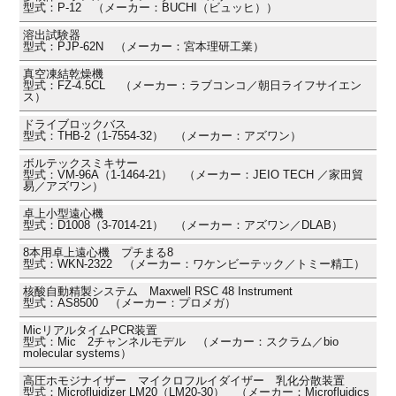
型式：P-12 （メーカー：BUCHI（ビュッヒ））
溶出試験器
型式：PJP-62N （メーカー：宮本理研工業）
真空凍結乾燥機
型式：FZ-4.5CL （メーカー：ラブコンコ／朝日ライフサイエン
ス）
ドライブロックバス
型式：THB-2（1-7554-32） （メーカー：アズワン）
ボルテックスミキサー
型式：VM-96A（1-1464-21） （メーカー：JEIO TECH ／家田貿
易／アズワン）
卓上小型遠心機
型式：D1008（3-7014-21） （メーカー：アズワン／DLAB）
8本用卓上遠心機 プチまる8
型式：WKN-2322 （メーカー：ワケンビーテック／トミー精工）
核酸自動精製システム Maxwell RSC 48 Instrument
型式：AS8500 （メーカー：プロメガ）
MicリアルタイムPCR装置
型式：Mic 2チャンネルモデル （メーカー：スクラム／bio
molecular systems）
高圧ホモジナイザー マイクロフルイダイザー 乳化分散装置
型式：Microfluidizer LM20（LM20-30） （メーカー：Microfluidics