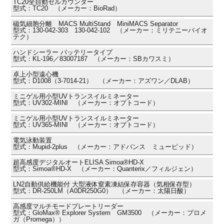
TC20全自動セルカウンター
型式：TC20 （メーカー：BioRad）
磁気細胞分離 MACS MultiStand MiniMACS Separator
型式：130-042-303 130-042-102 （メーカー：ミリテニーバイオ
テク）
ハンドシーラー バッテリータイプ
型式：KL-196／83007187 （メーカー：SBカワスミ）
卓上小型遠心機
型式：D1008（3-7014-21） （メーカー：アズワン／DLAB）
ミニゲル用小型UVトランスイルミネーター
型式：UV302-MINI （メーカー：オプトコード）
ミニゲル用小型UVトランスイルミネーター
型式：UV365-MINI （メーカー：オプトコード）
電気泳動装置
型式：Mupid-2plus （メーカー：アドバンス ミューピッド）
超高感度デジタルオートELISA Simoa®HD-X
型式：Simoa®HD-X （メーカー：Quanterix／フィルジェン）
LN2自動供給機能付 大型液体窒素凍結保存容器（気相保存型）
型式：DR-250LM（A0DR250G0） （メーカー：太陽日酸）
高感度マルチモードプレートリーダー
型式：GloMax® Explorer System GM3500 （メーカー：プロメ
ガ（Promega））