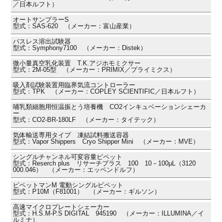
／日本ルフト）
オートサンプラーS
型式：SAS-620 （メーカー：富山産業）
バスレス溶出試験器
型式：Symphony7100 （メーカー：Distek）
微小量真空乳化装置 T.K.アジホモミクサー
型式：2M-05型 （メーカー：PRIMIX／プライミクス）
吸入剤試験装置用臨界気流コントローラー
型式：TPK （メーカー：COPLEY SCIENTIFIC／日本ルフト）
哺乳類細胞用恒温振とう培養機 CO2インキュベーションシェーカ
ー
型式：CO2-BR-180LF （メーカー：タイテック）
気体輸送専用タイプ 凍結試料搬送容器
型式：Vapor Shippers Cryo Shipper Mini （メーカー：MVE）
シングルチャンネル可変容量ピペット
型式：Reserch plus リサーチプラス 100 10－100µL（3120
000.046） （メーカー：エッペンドルフ）
ピペットマンM 電動シングルピペット
型式：P10M（F81001） （メーカー：ギルソン）
高速マイクロプレートシェーカー
型式：H.S.M-P.S DIGITAL 945190 （メーカー：ILLUMINA／イ
ルミナ）