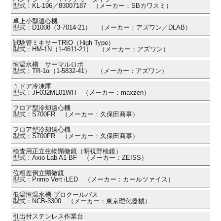
型式：KL-196／83007187 （メーカー：SBカワスミ）
卓上小型遠心機
型式：D1008（3-7014-21） （メーカー：アズワン／DLAB）
試験管ミキサーTRIO（High Type）
型式：HM-1N（1-4611-21） （メーカー：アズワン）
恒温水槽 サーマルロボ
型式：TR-1α（1-5832-41） （メーカー：アズワン）
１ドア冷凍庫
型式：JF032ML01WH （メーカー：maxzen）
フロア型冷却遠心機
型式：S700FR （メーカー：久保田商事）
フロア型冷却遠心機
型式：S700FR （メーカー：久保田商事）
検査用正立生物顕微鏡（明視野検鏡）
型式：Axio Lab A1 BF （メーカー：ZEISS）
位相差倒立顕微鏡
型式：Primo Vert iLED （メーカー：カールツァイス）
低温恒温水槽 プロクールバス
型式：NCB-3300 （メーカー：東京理化器械）
引出付ステンレス作業台