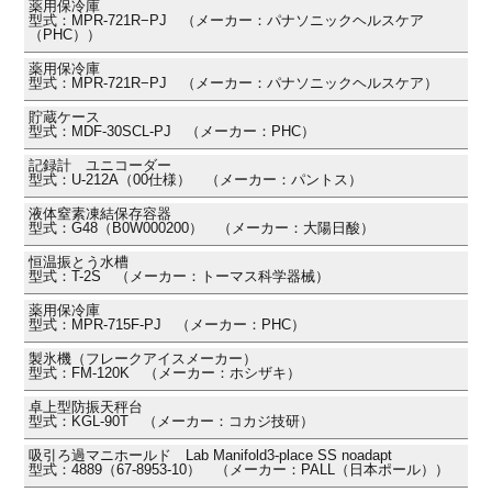
薬用保冷庫
型式：MPR-721R−PJ （メーカー：パナソニックヘルスケア
（PHC））
薬用保冷庫
型式：MPR-721R−PJ （メーカー：パナソニックヘルスケア）
貯蔵ケース
型式：MDF-30SCL-PJ （メーカー：PHC）
記録計 ユニコーダー
型式：U-212A（00仕様） （メーカー：パントス）
液体窒素凍結保存容器
型式：G48（B0W000200） （メーカー：大陽日酸）
恒温振とう水槽
型式：T-2S （メーカー：トーマス科学器械）
薬用保冷庫
型式：MPR-715F-PJ （メーカー：PHC）
製氷機（フレークアイスメーカー）
型式：FM-120K （メーカー：ホシザキ）
卓上型防振天秤台
型式：KGL-90T （メーカー：コカジ技研）
吸引ろ過マニホールド Lab Manifold3-place SS noadapt
型式：4889（67-8953-10） （メーカー：PALL（日本ポール））