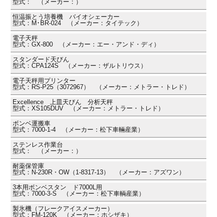
型式： （メーカー：）
恒温振とう培養機 バイオシェーカー
型式：M･BR-024 （メーカー：タイテック）
電子天秤
型式：GX-800 （メーカー：エー・アンド・ディ）
スタンダード天びん
型式：CPA124S （メーカー：ザルトリウス）
電子天秤用プリンター
型式：RS-P25（3072967） （メーカー：メトラー・トレド）
Excellence 上皿天びん 分析天秤
型式：XS105DUV （メーカー：メトラー・トレド）
ボンベ運搬車
型式：7000-1-4 （メーカー：松下車輛産業）
ステンレス作業台
型式： （メーカー：）
耐薬保管庫
型式：N-230R・OW（1-8317-13） （メーカー：アズワン）
3本用ボンベスタン ド7000L用
型式：7000-3-S （メーカー：松下車輌産業）
製氷機（フレークアイスメーカー）
型式：FM-120K （メーカー：ホシザキ）