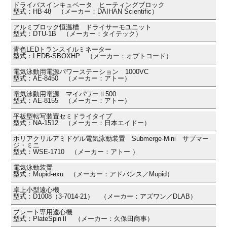
ドライバスインキュベータ ヒーティングブロック
型式：HB-48 （メーカー：DAIHAN Scientific）
アルミブロック恒温槽 ドライサーモユニット
型式：DTU-1B （メーカー：タイテック）
青色LEDトランスイルミネーター
型式：LEDB-SBOXHP （メーカー：オプトコード）
電気泳動用電源パワーステーション 1000VC
型式：AE-8450 （メーカー：アトー）
電気泳動用電源 マイパワーⅡ500
型式：AE-8155 （メーカー：アトー）
平板型転写装置セミドライタイプ
型式：NA-1512 （メーカー：日本エイドー）
ポリアクリルアミドゲル電気泳動装置 Submerge-Mini サブマー
ジ・ミニ
型式：WSE-1710 （メーカー：アトー ）
電気泳動装置
型式：Mupid-exu （メーカー：アドバンス／Mupid）
卓上小型遠心機
型式：D1008（3-7014-21） （メーカー：アズワン／DLAB）
プレート専用遠心機
型式：PlateSpinⅡ （メーカー：久保田商事）