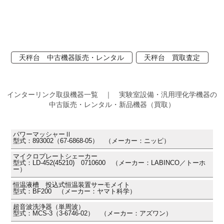
天秤台 中古機器販売・レンタル
天秤台 買取査定
インターリンク取扱機器一覧 ｜ 実験室設備・汎用理化学機器の
中古販売・レンタル・新品機器（買取）
パワーマッシャーⅡ
型式：893002（67-6868-05） （メーカー：ニッピ）
マイクロプレートシェーカー
型式：LD-452(45210) 0710600 （メーカー：LABINCO／トーホ
ー）
恒温液槽 投込式恒温装置サーモメイト
型式：BF200 （メーカー：ヤマト科学）
超音波洗浄器（単周波）
型式：MCS-3（3-6746-02） （メーカー：アズワン）