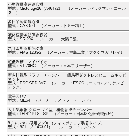
小型微量高速遠心機
型式：Mictofuge16（A46472） （メーカー：ベックマン・コール
ター）
多目的冷却遠心機
型式：CAX-571 （メーカー：トミー精工）
液体窒素凍結保存容器
型式：SR-29X （メーカー：大陽日酸）
スリム型薬用保冷庫
型式：FMS-123GS （メーカー：福島工業／フクシマガリレイ）
超低温槽 マイバイオ
型式：VT-78HC （メーカー：日本フリーザー）
室内排気型ドラフトチャンバー 簡易型ダクトレスヒュームキャビ
ネット
型式：ESC-SPD-3A7 （メーカー：ESCO（エスコ）／ワケンビー
テック）
電子天びん
型式：ME54 （メーカー：メトラー・トレド）
人工気象器 クローズド型 植物育成チャンバー
型式：LH-411PFST-SP （メーカー：日本医化器械製作所）
8チャンネル吸引ノズル（ディスポチップ装着タイプ）
型式：8CH（3-1463-01） （メーカー：アズワン）