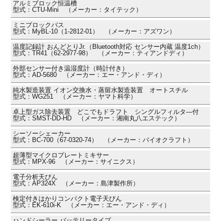
アルミブロック恒温槽
型式：CTU-Mini （メーカー：タイテック）
ミニブロックバス
型式：MyBL-10（1-2812-01） （メーカー：アズワン）
温度記録計 おんどとりJr.（Bluetooth対応 センサー内蔵 温度1ch）
型式：TR41（62-2977-98） （メーカー：ティアンドディ）
外部センサー付き温湿度計（時計付き）
型式：AD-5680 （メーカー：エー・アンド・ディ）
純水製造装置 イオン交換水・蒸留水製造装置 オートスチル
型式：WG251 （メーカー：ヤマト科学）
卓上型ガス除去装置 どこでもドラフト シングルフィルタ―付
型式：SMST-DD-HD （メーカー：湘南丸八エステック）
シーソーシェーカー
型式：BC-700（67-0320-74） （メーカー：バイオクラフト）
超薄型マイクロプレートミキサー
型式：MPX-96 （メーカー：サイニクス）
電子分析天びん
型式：AP324X （メーカー：島津製作所）
検定付きはかりコンパクト電子天びん
型式：EK-610i-K （メーカー：エー・アンド・ディ）
ハンドシーラー バッテリータイプ