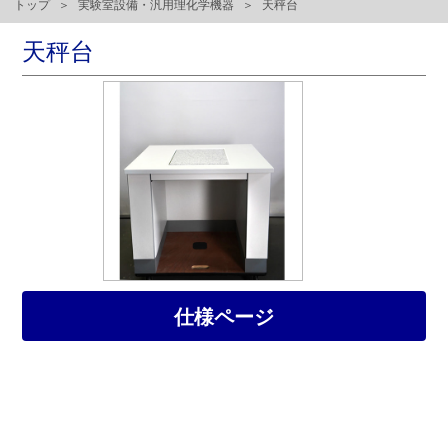
トップ
実験室設備・汎用理化学機器
天秤台
天秤台
仕様ページ