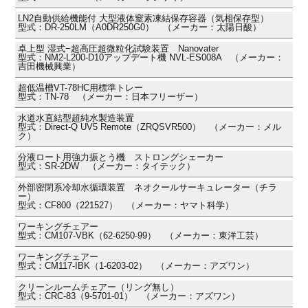
LN2自動供給機能付 大型液体窒素凍結保存容器（気相保存型）
型式：DR-250LM（A0DR250G0） （メーカー：太陽日酸）
卓上型 湿式−超高圧超微粒化試験装置 Nanovater
型式：NM2-L200-D10アップデート機 NVL-ES008A （メーカー：
吉田機械興業）
超低温槽VT-78HC用標準トレー
型式：TN-78 （メーカー：日本フリーザー）
水道水直結型超純水製造装置
型式：Direct-Q UV5 Remote（ZRQSVR500） （メーカー：メル
ク）
分液ロート用強力振とう機 ストロングシェーカー
型式：SR-2DW （メーカー：タイテック）
外部密閉系冷却水循環装置 ネオクールサーキュレーター（チラ
ー）
型式：CF800（221527） （メーカー：ヤマト科学）
ワーキングチェアー
型式：CM107-VBK（62-6250-99） （メーカー：東洋工芸）
ワーキングチェアー
型式：CM117-IBK（1-6203-02） （メーカー：アズワン）
クリーンルームチェアー（リング無し）
型式：CRC-83（9-5701-01） （メーカー：アズワン）