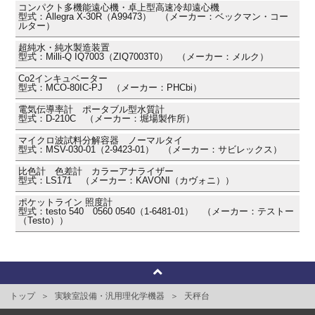
コンパクト多機能遠心機・卓上型高速冷却遠心機
型式：Allegra X-30R（A99473） （メーカー：ベックマン・コー
ルター）
超純水・純水製造装置
型式：Milli-Q IQ7003（ZIQ7003T0） （メーカー：メルク）
Co2インキュベーター
型式：MCO-80IC-PJ （メーカー：PHCbi）
電気伝導率計 ポータブル型水質計
型式：D-210C （メーカー：堀場製作所）
マイクロ波試料分解容器 ノーマルタイ
型式：MSV-030-01（2-9423-01） （メーカー：サビレックス）
比色計 色差計 カラーアナライザー
型式：LS171 （メーカー：KAVONI（カヴォニ））
ポケットライン 照度計
型式：testo 540 0560 0540（1-6481-01） （メーカー：テストー
（Testo））
トップ
実験室設備・汎用理化学機器
天秤台