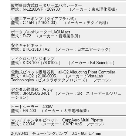
縦型冷却方式ロータリーエバポレーター
型式：N-1210BVF（269730） （メーカー：東京理化器械）
小型エアーポンプ（ダイアフラム式）
型式：C-15H（2-1634-03） （メーカー：テクノ高槻）
ポータブルpHメーターLAQUAact
型式：D-72 （メーカー：堀場製作所）
安全キャビネット
型式：BHC-1310ⅡA2 （メーカー：日本エアーテック）
マイクロシリンジポンプ
型式：KDS-100（78-0100J） （メーカー：Kd Scientific）
電動式ピペット吸引器具 ali-Q2 Aliquoting Pipet Controller
型式：Ali-Q2（2100-0005） （メーカー：VistaLab
Technologies（ビスタラボテクノロジーズ） フナコシ）
デジタル顕微鏡 Anyty
型式：3R-MSUSB401 （メーカー：3R スリーアールソリュ
ーション）
ヒートシーラー 400W
型式：HS-400 （メーカー：太洋電機産業）
マルチチャンネルピペット CappAero Multi Pipette
型式：C200-8 （メーカー：CAPP ApS フナコシ）
2-7870-01 チュービングポンプ 0.1～90mL／min