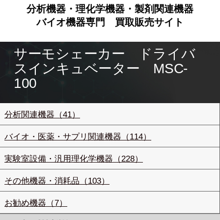
分析機器・理化学機器・製剤関連機器
バイオ機器専門
買取販売サイト
サーモシェーカー ドライバ
スインキュベーター MSC-
100
分析関連機器（41）
バイオ・医薬・サプリ関連機器（114）
実験室設備・汎用理化学機器（228）
その他機器・消耗品（103）
お勧め機器（7）