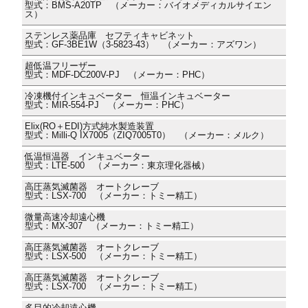
型式：BMS-A20TP （メーカー：バイオメディカルサイエン
ス）
ステンレス薬品庫 セフティキャビネット
型式：GF-3BE1W（3-5823-43） （メーカー：アズワン）
超低温フリーザー
型式：MDF-DC200V-PJ （メーカー：PHC）
冷凍機付インキュベーター 恒温インキュベーター
型式：MIR-554-PJ （メーカー：PHC）
Elix(RO＋EDI)方式純水製造装置
型式：Milli-Q IX7005（ZIQ7005T0） （メーカー：メルク）
低温恒温器 インキュベーター
型式：LTE-500 （メーカー：東京理化器械）
高圧蒸気滅菌器 オートクレーブ
型式：LSX-700 （メーカー：トミー精工）
微量高速冷却遠心機
型式：MX-307 （メーカー：トミー精工）
高圧蒸気滅菌器 オートクレーブ
型式：LSX-500 （メーカー：トミー精工）
高圧蒸気滅菌器 オートクレーブ
型式：LSX-700 （メーカー：トミー精工）
多目的冷却遠心機