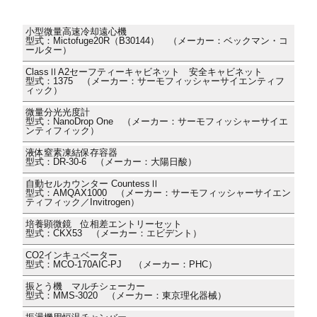
小型微量高速冷却遠心機
型式：Mictofuge20R（B30144） （メーカー：ベックマン・コ
ールター）
ClassⅡA2セーフティーキャビネット 安全キャビネット
型式：1375 （メーカー：サーモフィッシャーサイエンティフ
ィック）
微量分光光度計
型式：NanoDrop One （メーカー：サーモフィッシャーサイエ
ンティフィック）
液体窒素凍結保存容器
型式：DR-30-6 （メーカー：大陽日酸）
自動セルカウンター CountessⅡ
型式：AMQAX1000 （メーカー：サーモフィッシャーサイエン
ティフィック／Invitrogen）
培養顕微鏡 位相差エントリーセット
型式：CKX53 （メーカー：エビデント）
CO2インキュベーター
型式：MCO-170AIC-PJ （メーカー：PHC）
振とう機 マルチシェーカー
型式：MMS-3020 （メーカー：東京理化器械）