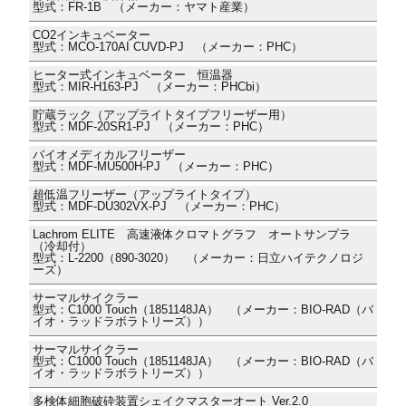
型式：FR-1B （メーカー：ヤマト産業）
CO2インキュベーター
型式：MCO-170AI CUVD-PJ （メーカー：PHC）
ヒーター式インキュベーター 恒温器
型式：MIR-H163-PJ （メーカー：PHCbi）
貯蔵ラック（アップライトタイプフリーザー用）
型式：MDF-20SR1-PJ （メーカー：PHC）
バイオメディカルフリーザー
型式：MDF-MU500H-PJ （メーカー：PHC）
超低温フリーザー（アップライトタイプ）
型式：MDF-DU302VX-PJ （メーカー：PHC）
Lachrom ELITE 高速液体クロマトグラフ オートサンプラ
（冷却付）
型式：L-2200（890-3020） （メーカー：日立ハイテクノロジ
ーズ）
サーマルサイクラー
型式：C1000 Touch（1851148JA） （メーカー：BIO-RAD（バ
イオ・ラッドラボラトリーズ））
サーマルサイクラー
型式：C1000 Touch（1851148JA） （メーカー：BIO-RAD（バ
イオ・ラッドラボラトリーズ））
多検体細胞破砕装置シェイクマスターオート Ver.2.0