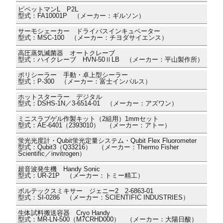
ピペットマンL P2L
型式：FA10001P （メーカー：ギルソン）
サーモシェーカー ドライバスインキュベーター
型式：MSC-100 （メーカー：チヨダサイエンス）
高圧蒸気滅菌器 オートクレーブ
型式：ハイクレーブ HVN-50ⅡLB （メーカー：平山製作所）
ポリシーラー 手動・卓上型シーラー
型式：P-300 （メーカー：富士インパルス）
ホットスターラー デジタル
型式：DSHS-1N／3-6514-01 （メーカー：アズワン）
ミニスラブゲル作製キット（2組用）1mmセット
型式：AE-6401（2393010） （メーカー：アトー）
蛍光光度計・Qubit蛍光定量システム・Qubit Flex Fluorometer
型式：Qubit3（Q33216） （メーカー：Thermo Fisher
Scientific／invitrogen）
超音波発生機 Handy Sonic
型式：UR-21P （メーカー：トミー精工）
ボルテックスミキサー ジェニー2 2-6863-01
型式：SI-0286 （メーカー：SCIENTIFIC INDUSTRIES）
生体試料搬送容器 Cryo Handy
型式：MR-LN-500（M7CRHD000） （メーカー：大陽日酸）