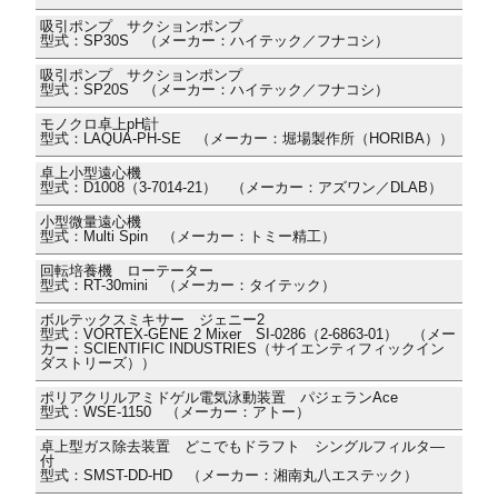
吸引ポンプ サクションポンプ
型式：SP30S （メーカー：ハイテック／フナコシ）
吸引ポンプ サクションポンプ
型式：SP20S （メーカー：ハイテック／フナコシ）
モノクロ卓上pH計
型式：LAQUA-PH-SE （メーカー：堀場製作所（HORIBA））
卓上小型遠心機
型式：D1008（3-7014-21） （メーカー：アズワン／DLAB）
小型微量遠心機
型式：Multi Spin （メーカー：トミー精工）
回転培養機 ローテーター
型式：RT-30mini （メーカー：タイテック）
ボルテックスミキサー ジェニー2
型式：VORTEX-GENE 2 Mixer SI-0286（2-6863-01） （メー
カー：SCIENTIFIC INDUSTRIES（サイエンティフィックイン
ダストリーズ））
ポリアクリルアミドゲル電気泳動装置 パジェランAce
型式：WSE-1150 （メーカー：アトー）
卓上型ガス除去装置 どこでもドラフト シングルフィルタ―
付
型式：SMST-DD-HD （メーカー：湘南丸八エステック）