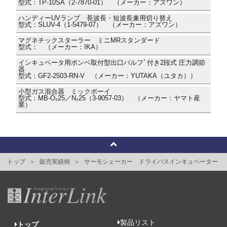
型式：TP-10SA（2-7870-01） （メーカー：アズワン）
ハンディーUVランプ 長波長・短波長兼用切り替え
型式：SLUV-4（1-5479-07） （メーカー：アズワン）
マグネチックスターラー ミニMRスタンダード
型式： （メーカー：IKA）
インキュベータ用ボンベ取付型出口バルフﾞ付き2段式 圧力調節
器
型式：GF2-2503-RN-V （メーカー：YUTAKA（ユタカ））
小型ガス混合器 ミックボーイ
型式：MB-O₂25／N₂25（3-9057-03） （メーカー：ヤマト産
業）
トップ
販売実績例
サーモシェーカー ドライバスインキュベーター
製品リスト
トップ