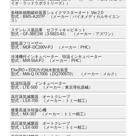
イオ・ラッドラボラトリーズ））
多検体細胞破砕装置シェイクマスターオート Ver.2.0
型式：BMS-A20TP （メーカー：バイオメディカルサイエン
ス）
ステンレス薬品庫 セフティキャビネット
型式：GF-3BE1W（3-5823-43） （メーカー：アズワン）
超低温フリーザー
型式：MDF-DC200V-PJ （メーカー：PHC）
冷凍機付インキュベーター 恒温インキュベーター
型式：MIR-554-PJ （メーカー：PHC）
Elix(RO＋EDI)方式純水製造装置
型式：Milli-Q IX7005（ZIQ7005T0） （メーカー：メルク）
低温恒温器 インキュベーター
型式：LTE-500 （メーカー：東京理化器械）
高圧蒸気滅菌器 オートクレーブ
型式：LSX-700 （メーカー：トミー精工）
微量高速冷却遠心機
型式：MX-307 （メーカー：トミー精工）
高圧蒸気滅菌器 オートクレーブ
型式：LSX-500 （メーカー：トミー精工）