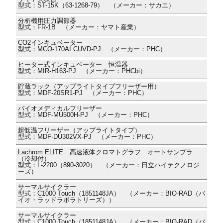
型式：ST-15K（63-1268-79） （メーカー：サカエ）
分析機用圧力調節器
型式：FR-1B （メーカー：ヤマト産業）
CO2インキュベーター
型式：MCO-170AI CUVD-PJ （メーカー：PHC）
ヒーター式インキュベーター 恒温器
型式：MIR-H163-PJ （メーカー：PHCbi）
貯蔵ラック（アップライトタイプフリーザー用）
型式：MDF-20SR1-PJ （メーカー：PHC）
バイオメディカルフリーザー
型式：MDF-MU500H-PJ （メーカー：PHC）
超低温フリーザー（アップライトタイプ）
型式：MDF-DU302VX-PJ （メーカー：PHC）
Lachrom ELITE 高速液体クロマトグラフ オートサンプラ
（冷却付）
型式：L-2200（890-3020） （メーカー：日立ハイテクノロジ
ーズ）
サーマルサイクラー
型式：C1000 Touch（1851148JA） （メーカー：BIO-RAD（バ
イオ・ラッドラボラトリーズ））
サーマルサイクラー
型式：C1000 Touch（1851148JA） （メーカー：BIO-RAD（バ