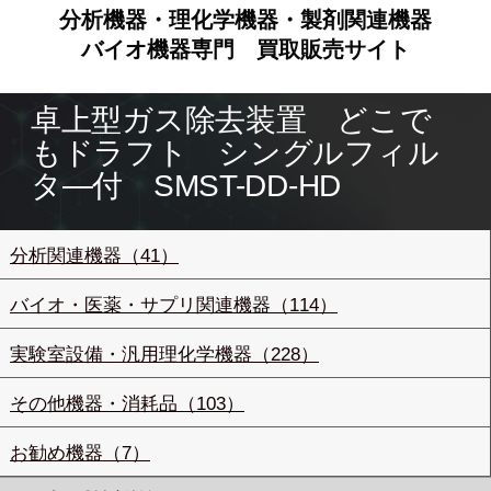
分析機器・理化学機器・製剤関連機器
バイオ機器専門
買取販売サイト
卓上型ガス除去装置 どこで
もドラフト シングルフィル
タ―付 SMST-DD-HD
分析関連機器（41）
バイオ・医薬・サプリ関連機器（114）
実験室設備・汎用理化学機器（228）
その他機器・消耗品（103）
お勧め機器（7）