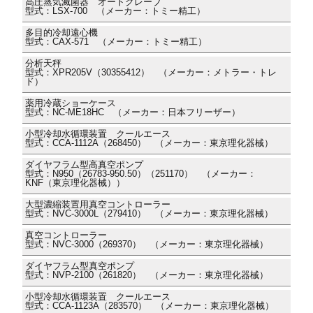
高圧蒸気滅菌器 オートクレーブ
型式：LSX-700 （メーカー：トミー精工）
多目的冷却遠心機
型式：CAX-571 （メーカー：トミー精工）
分析天秤
型式：XPR205V（30355412） （メーカー：メトラー・トレ
ド）
薬用冷蔵ショーケース
型式：NC-ME18HC （メーカー：日本フリーザー）
小型冷却水循環装置 クールエース
型式：CCA-1112A（268450） （メーカー：東京理化器械）
ダイヤフラム型高真空ポンプ
型式：N950（26783-950.50）（251170） （メーカー：
KNF（東京理化器械））
大型濃縮装置用真空コントローラー
型式：NVC-3000L（279410） （メーカー：東京理化器械）
真空コントローラー
型式：NVC-3000（269370） （メーカー：東京理化器械）
ダイヤフラム型真空ポンプ
型式：NVP-2100（261820） （メーカー：東京理化器械）
小型冷却水循環装置 クールエース
型式：CCA-1123A（283570） （メーカー：東京理化器械）