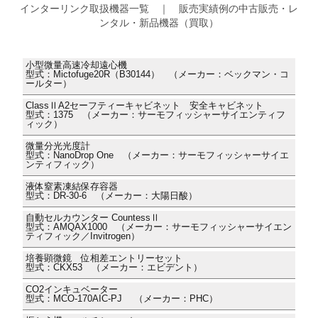
インターリンク取扱機器一覧 ｜ 販売実績例の中古販売・レ
ンタル・新品機器（買取）
小型微量高速冷却遠心機
型式：Mictofuge20R（B30144） （メーカー：ベックマン・コ
ールター）
ClassⅡA2セーフティーキャビネット 安全キャビネット
型式：1375 （メーカー：サーモフィッシャーサイエンティフ
ィック）
微量分光光度計
型式：NanoDrop One （メーカー：サーモフィッシャーサイエ
ンティフィック）
液体窒素凍結保存容器
型式：DR-30-6 （メーカー：大陽日酸）
自動セルカウンター CountessⅡ
型式：AMQAX1000 （メーカー：サーモフィッシャーサイエン
ティフィック／Invitrogen）
培養顕微鏡 位相差エントリーセット
型式：CKX53 （メーカー：エビデント）
CO2インキュベーター
型式：MCO-170AIC-PJ （メーカー：PHC）