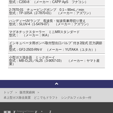
型式：C200-8 （メーカー：CAPP ApS フナコシ）
2-7870-01 チュービングポンプ 0.1～90mL／min
型式：TP-10SA（2-7870-01） （メーカー：アズワン）
ハンディーUVランプ 長波長・短波長兼用切り替え
型式：SLUV-4（1-5479-07） （メーカー：アズワン）
マグネチックスターラー ミニMRスタンダード
型式： （メーカー：IKA）
インキュベータ用ボンベ取付型出口バルフﾞ付き2段式 圧力調節
器
型式：GF2-2503-RN-V （メーカー：YUTAKA（ユタカ））
小型ガス混合器 ミックボーイ
型式：MB-O₂25／N₂25（3-9057-03） （メーカー：ヤマト産
業）
トップ
販売実績例
卓上型ガス除去装置 どこでもドラフト シングルフィルタ―付