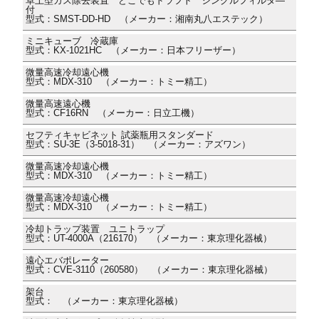
卓上型ガス除去装置 どこでもドラフト シングルフィルタ―
付
型式：SMST-DD-HD （メーカー：湘南丸八エステック）
ミニキューブ 冷蔵庫
型式：KX-1021HC （メーカー：日本フリーザー）
微量高速冷却遠心機
型式：MDX-310 （メーカー：トミー精工）
微量高速遠心機
型式：CF16RN （メーカー：日立工機）
セフティキャビネット 試薬瓶用スタンダード
型式：SU-3E（3-5018-31） （メーカー：アズワン）
微量高速冷却遠心機
型式：MDX-310 （メーカー：トミー精工）
微量高速冷却遠心機
型式：MDX-310 （メーカー：トミー精工）
冷却トラップ装置 ユニトラップ
型式：UT-4000A（216170） （メーカー：東京理化器械）
遠心エバポレーター
型式：CVE-3110（260580） （メーカー：東京理化器械）
架台
型式： （メーカー：東京理化器械）