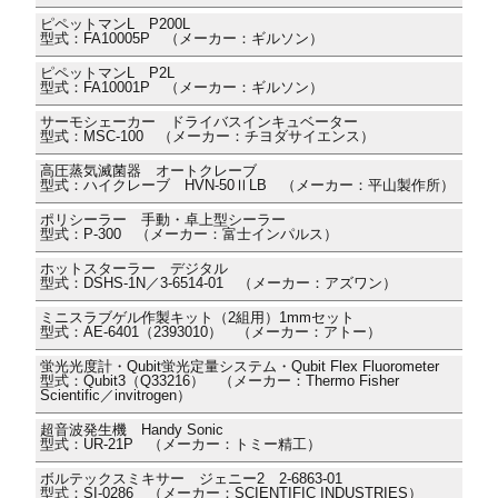
ピペットマンL P200L
型式：FA10005P （メーカー：ギルソン）
ピペットマンL P2L
型式：FA10001P （メーカー：ギルソン）
サーモシェーカー ドライバスインキュベーター
型式：MSC-100 （メーカー：チヨダサイエンス）
高圧蒸気滅菌器 オートクレーブ
型式：ハイクレーブ HVN-50ⅡLB （メーカー：平山製作所）
ポリシーラー 手動・卓上型シーラー
型式：P-300 （メーカー：富士インパルス）
ホットスターラー デジタル
型式：DSHS-1N／3-6514-01 （メーカー：アズワン）
ミニスラブゲル作製キット（2組用）1mmセット
型式：AE-6401（2393010） （メーカー：アトー）
蛍光光度計・Qubit蛍光定量システム・Qubit Flex Fluorometer
型式：Qubit3（Q33216） （メーカー：Thermo Fisher
Scientific／invitrogen）
超音波発生機 Handy Sonic
型式：UR-21P （メーカー：トミー精工）
ボルテックスミキサー ジェニー2 2-6863-01
型式：SI-0286 （メーカー：SCIENTIFIC INDUSTRIES）