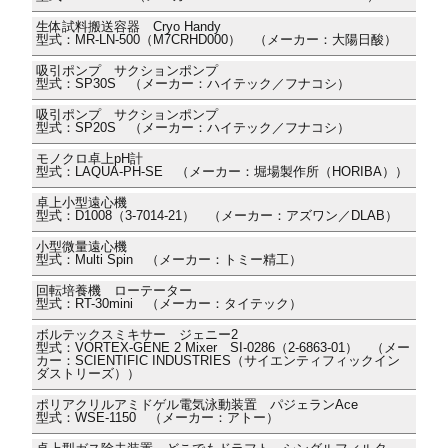
生体試料搬送容器 Cryo Handy
型式：MR-LN-500（M7CRHD000） （メーカー：大陽日酸）
吸引ポンプ サクションポンプ
型式：SP30S （メーカー：ハイテック／フナコシ）
吸引ポンプ サクションポンプ
型式：SP20S （メーカー：ハイテック／フナコシ）
モノクロ卓上pH計
型式：LAQUA-PH-SE （メーカー：堀場製作所（HORIBA））
卓上小型遠心機
型式：D1008（3-7014-21） （メーカー：アズワン／DLAB）
小型微量遠心機
型式：Multi Spin （メーカー：トミー精工）
回転培養機 ローテーター
型式：RT-30mini （メーカー：タイテック）
ボルテックスミキサー ジェニー2
型式：VORTEX-GENE 2 Mixer SI-0286（2-6863-01） （メー
カー：SCIENTIFIC INDUSTRIES（サイエンティフィックイン
ダストリーズ））
ポリアクリルアミドゲル電気泳動装置 パジェランAce
型式：WSE-1150 （メーカー：アトー）