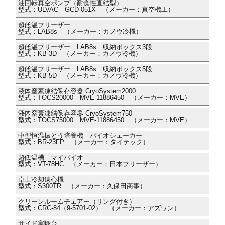
油回転真空ポンプ（耐食性直結型）
型式：ULVAC GCD-051X （メーカー：真空機工）
超低温フリーザー
型式：LAB8s （メーカー：カノウ冷機）
超低温フリーザー LAB8s 収納ボックス3段
型式：KB-3D （メーカー：カノウ冷機）
超低温フリーザー LAB8s 収納ボックス5段
型式：KB-5D （メーカー：カノウ冷機）
液体窒素凍結保存容器 CryoSystem2000
型式：TOCS20000 MVE-11886450 （メーカー：MVE）
液体窒素凍結保存容器 CryoSystem750
型式：TOCS75000 MVE-11886450 （メーカー：MVE）
中型恒温振とう培養機 バイオシェーカー
型式：BR-23FP （メーカー：タイテック）
超低温槽 マイバイオ
型式：VT-78HC （メーカー：日本フリーザー）
卓上冷却遠心機
型式：S300TR （メーカー：久保田商事）
クリーンルームチェアー（リング付き）
型式：CRC-84（9-5701-02） （メーカー：アズワン）
サイド実験台