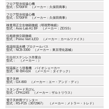
フロア型冷却遠心機
型式：S700FR （メーカー：久保田商事）
フロア型冷却遠心機
型式：S700FR （メーカー：久保田商事）
検査用正立生物顕微鏡（明視野検鏡）
型式：Axio Lab A1 BF （メーカー：ZEISS）
位相差倒立顕微鏡
型式：Primo Vert iLED （メーカー：カールツァイス）
低温恒温水槽 プロクールバス
型式：NCB-3300 （メーカー：東京理化器械）
引出付ステンレス作業台
型式： （メーカー：）
恒温振とう培養機 バイオシェーカー
型式：M･BR-024 （メーカー：タイテック）
電子天秤
型式：GX-800 （メーカー：エー・アンド・ディ）
スタンダード天びん
型式：CPA124S （メーカー：ザルトリウス）
電子天秤用プリンター
型式：RS-P25（3072967） （メーカー：メトラー・トレド）