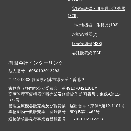
実験室設備・汎用理化学機器
(228)
その他機器・消耗品(103)
お勧め機器(7)
販売実績例(433)
委託販売終了(4)
有限会社インターリンク
法人番号・6080102012293
〒410-0063 静岡県沼津市緑ヶ丘４番地２
古物商（静岡県公安委員会 第491070421201号）
高度管理医療機器等販売業及び賃貸業 許可番号：東保A第11-
332号
管理医療機器販売業及び賃貸業 届出番号：東保A第12-1181号
毒物劇物一般販売業 登録番号：東保B第1-462号
適格請求書発行事業者登録番号：T6080102012293