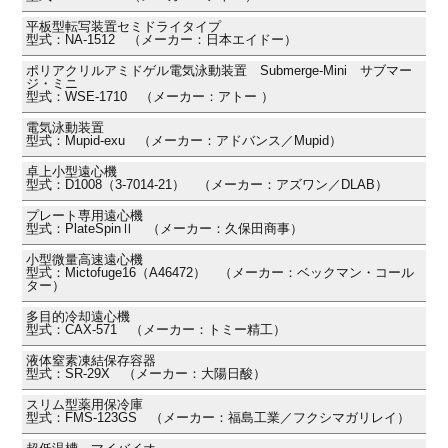
平板型転写装置セミドライタイプ
型式：NA-1512 （メーカー：日本エイドー）
ポリアクリルアミドゲル電気泳動装置 Submerge-Mini サブマー
ジ・ミニ
型式：WSE-1710 （メーカー：アトー ）
電気泳動装置
型式：Mupid-exu （メーカー：アドバンス／Mupid）
卓上小型遠心機
型式：D1008（3-7014-21） （メーカー：アズワン／DLAB）
プレート専用遠心機
型式：PlateSpinⅡ （メーカー：久保田商事）
小型微量高速遠心機
型式：Mictofuge16（A46472） （メーカー：ベックマン・コール
ター）
多目的冷却遠心機
型式：CAX-571 （メーカー：トミー精工）
液体窒素凍結保存容器
型式：SR-29X （メーカー：大陽日酸）
スリム型薬用保冷庫
型式：FMS-123GS （メーカー：福島工業／フクシマガリレイ）