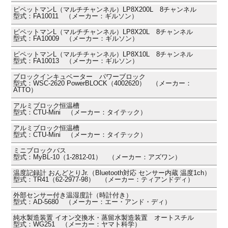
ピペットマンL（マルチチャンネル）LP8X200L 8チャンネル
型式：FA10011 （メーカー：ギルソン）
ピペットマンL（マルチチャンネル）LP8X20L 8チャンネル
型式：FA10009 （メーカー：ギルソン）
ピペットマンL（マルチチャンネル）LP8X10L 8チャンネル
型式：FA10013 （メーカー：ギルソン）
ブロックインキュベーター パワーブロック
型式：WSC-2620 PowerBLOCK（4002620） （メーカー：
ATTO）
アルミブロック恒温槽
型式：CTU-Mini （メーカー：タイテック）
アルミブロック恒温槽
型式：CTU-Mini （メーカー：タイテック）
ミニブロックバス
型式：MyBL-10（1-2812-01） （メーカー：アズワン）
温度記録計 おんどとりJr.（Bluetooth対応 センサー内蔵 温度1ch）
型式：TR41（62-2977-98） （メーカー：ティアンドディ）
外部センサー付き温湿度計（時計付き）
型式：AD-5680 （メーカー：エー・アンド・ディ）
純水製造装置 イオン交換水・蒸留水製造装置 オートスチル
型式：WG251 （メーカー：ヤマト科学）