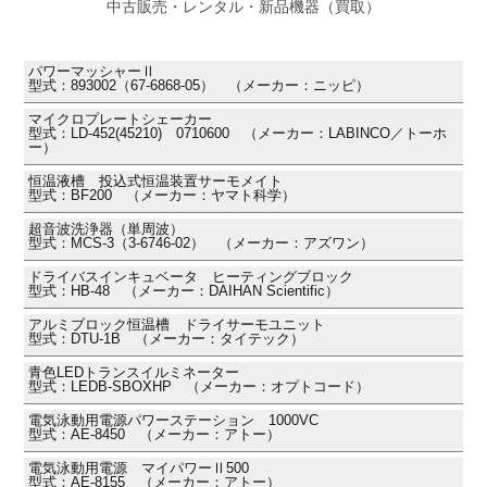
中古販売・レンタル・新品機器（買取）
パワーマッシャーⅡ
型式：893002（67-6868-05） （メーカー：ニッピ）
マイクロプレートシェーカー
型式：LD-452(45210) 0710600 （メーカー：LABINCO／トーホ
ー）
恒温液槽 投込式恒温装置サーモメイト
型式：BF200 （メーカー：ヤマト科学）
超音波洗浄器（単周波）
型式：MCS-3（3-6746-02） （メーカー：アズワン）
ドライバスインキュベータ ヒーティングブロック
型式：HB-48 （メーカー：DAIHAN Scientific）
アルミブロック恒温槽 ドライサーモユニット
型式：DTU-1B （メーカー：タイテック）
青色LEDトランスイルミネーター
型式：LEDB-SBOXHP （メーカー：オプトコード）
電気泳動用電源パワーステーション 1000VC
型式：AE-8450 （メーカー：アトー）
電気泳動用電源 マイパワーⅡ500
型式：AE-8155 （メーカー：アトー）