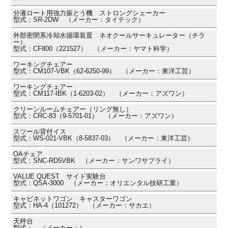
分液ロート用強力振とう機 ストロングシェーカー
型式：SR-2DW （メーカー：タイテック）
外部密閉系冷却水循環装置 ネオクールサーキュレーター（チラ
ー）
型式：CF800（221527） （メーカー：ヤマト科学）
ワーキングチェアー
型式：CM107-VBK（62-6250-99） （メーカー：東洋工芸）
ワーキングチェアー
型式：CM117-IBK（1-6203-02） （メーカー：アズワン）
クリーンルームチェアー（リング無し）
型式：CRC-83（9-5701-01） （メーカー：アズワン）
スツール背付イス
型式：WS-021-VBK（8-5837-03） （メーカー：東洋工芸）
OAチェア
型式：SNC-RD5VBK （メーカー：サンワサプライ）
VALUE QUEST サイド実験台
型式：QSA-3000 （メーカー：オリエンタル技研工業）
キャビネットワゴン キャスターワゴン
型式：HA-4（101272） （メーカー：サカエ）
天秤台
型式： （メーカー：）