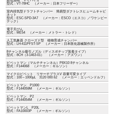
超低温槽 マイバイオ
型式：VT-78HC （メーカー：日本フリーザー）
室内排気型ドラフトチャンバー 簡易型ダクトレスヒュームキャビ
ネット
型式：ESC-SPD-3A7 （メーカー：ESCO（エスコ）／ワケンビー
テック）
電子天びん
型式：ME54 （メーカー：メトラー・トレド）
人工気象器 クローズド型 植物育成チャンバー
型式：LH-411PFST-SP （メーカー：日本医化器械製作所）
8チャンネル吸引ノズル（ディスポチップ装着タイプ）
型式：8CH（3-1463-01） （メーカー：アズワン）
ピペットマン（マルチチャンネル）P8X10 8チャンネル
型式：F144068 （メーカー：ギルソン）
マイクロピペット リサーチプラスV 容量可変タイプ
型式：100～1000µL 3120 000.62 （メーカー：エッペンドルフ）
ピペットマン P1000
型式：F144059M （メーカー：ギルソン）
ピペットマン P2
型式：F144054M （メーカー：ギルソン）
ピペットマンL P20L
型式：FA10003P （メーカー：ギルソン）