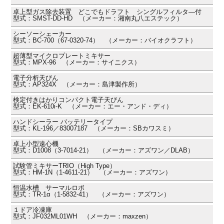
卓上型ガス除去装置 どこでもドラフト シングルフィルタ―付
型式：SMST-DD-HD （メーカー：湘南丸八エステック）
シーソーシェーカー
型式：BC-700（67-0320-74） （メーカー：バイオクラフト）
超薄型マイクロプレートミキサー
型式：MPX-96 （メーカー：サイニクス）
電子分析天びん
型式：AP324X （メーカー：島津製作所）
検定付きはかりコンパクト電子天びん
型式：EK-610i-K （メーカー：エー・アンド・ディ）
ハンドシーラー バッテリータイプ
型式：KL-196／83007187 （メーカー：SBカワスミ）
卓上小型遠心機
型式：D1008（3-7014-21） （メーカー：アズワン／DLAB）
試験管ミキサーTRIO（High Type）
型式：HM-1N（1-4611-21） （メーカー：アズワン）
恒温水槽 サーマルロボ
型式：TR-1α（1-5832-41） （メーカー：アズワン）
１ドア冷凍庫
型式：JF032ML01WH （メーカー：maxzen）