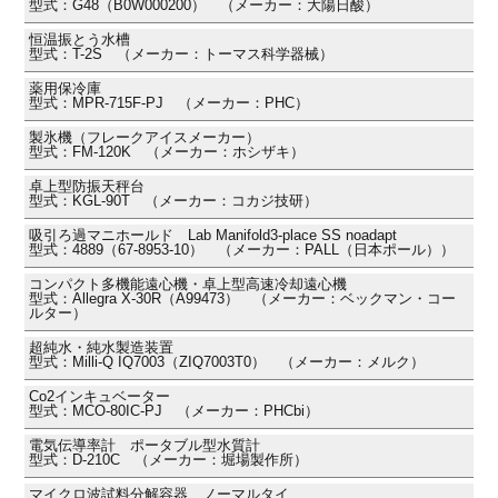
型式：G48（B0W000200） （メーカー：大陽日酸）
恒温振とう水槽
型式：T-2S （メーカー：トーマス科学器械）
薬用保冷庫
型式：MPR-715F-PJ （メーカー：PHC）
製氷機（フレークアイスメーカー）
型式：FM-120K （メーカー：ホシザキ）
卓上型防振天秤台
型式：KGL-90T （メーカー：コカジ技研）
吸引ろ過マニホールド Lab Manifold3-place SS noadapt
型式：4889（67-8953-10） （メーカー：PALL（日本ポール））
コンパクト多機能遠心機・卓上型高速冷却遠心機
型式：Allegra X-30R（A99473） （メーカー：ベックマン・コー
ルター）
超純水・純水製造装置
型式：Milli-Q IQ7003（ZIQ7003T0） （メーカー：メルク）
Co2インキュベーター
型式：MCO-80IC-PJ （メーカー：PHCbi）
電気伝導率計 ポータブル型水質計
型式：D-210C （メーカー：堀場製作所）
マイクロ波試料分解容器 ノーマルタイ