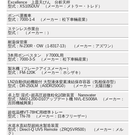
Excellence 上皿天びん 分析天秤
型式：XS105DUV （メーカー：メトラー・トレド）
ボンベ運搬車
型式：7000-1-4 （メーカー：松下車輛産業）
ステンレス作業台
型式： （メーカー：）
耐薬保管庫
型式：N-230R・OW（1-8317-13） （メーカー：アズワン）
3本用ボンベスタン ド7000L用
型式：7000-3-S （メーカー：松下車輌産業）
製氷機（フレークアイスメーカー）
型式：FM-120K （メーカー：ホシザキ）
LN2自動供給機能付 大型液体窒素凍結保存容器（気相保存型）
型式：DR-250LM（A0DR250G0） （メーカー：太陽日酸）
卓上型 湿式−超高圧超微粒化試験装置 Nanovater
型式：NM2-L200-D10アップデート機 NVL-ES008A （メーカー：
吉田機械興業）
超低温槽VT-78HC用標準トレー
型式：TN-78 （メーカー：日本フリーザー）
水道水直結型超純水製造装置
型式：Direct-Q UV5 Remote（ZRQSVR500） （メーカー：メル
ク）