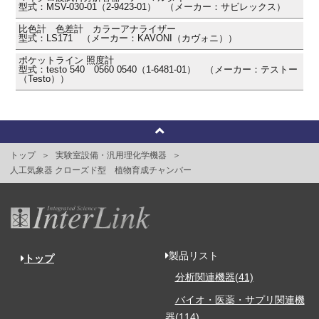
型式：MSV-030-01（2-9423-01） （メーカー：サビレックス）
比色計 色差計 カラーアナライザー
型式：LS171 （メーカー：KAVONI（カヴォニ））
ポケットライン 照度計
型式：testo 540 0560 0540（1-6481-01） （メーカー：テストー
（Testo））
トップ
実験室設備・汎用理化学機器
人工気象器 クローズド型 植物育成チャンバー
製品リスト
トップ
分析関連機器(41)
バイオ・医薬・サプリ関連機
器(114)