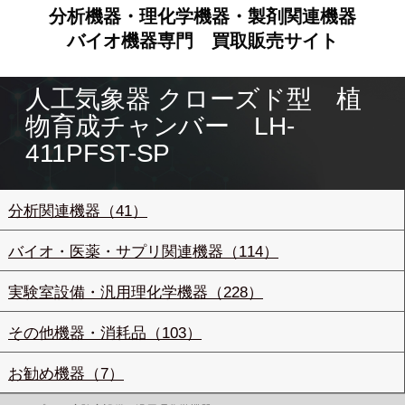
分析機器・理化学機器・製剤関連機器
バイオ機器専門
買取販売サイト
人工気象器 クローズド型 植
物育成チャンバー LH-
411PFST-SP
分析関連機器（41）
バイオ・医薬・サプリ関連機器（114）
実験室設備・汎用理化学機器（228）
その他機器・消耗品（103）
お勧め機器（7）