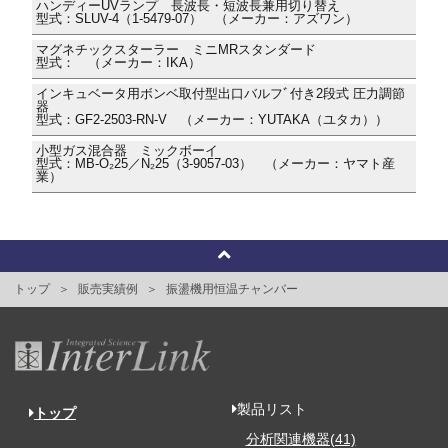
ハンディーUVランプ 長波長・短波長兼用切り替え
型式：SLUV-4（1-5479-07） （メーカー：アズワン）
マグネチックスターラー ミニMRスタンダード
型式： （メーカー：IKA）
インキュベータ用ボンベ取付型出口バルフﾞ付き2段式 圧力調節
器
型式：GF2-2503-RN-V （メーカー：YUTAKA（ユタカ））
小型ガス混合器 ミックボーイ
型式：MB-O₂25／N₂25（3-9057-03） （メーカー：ヤマト産
業）
トップ
販売実績例
振盪機用恒温チャンバー
製品リスト
トップ
分析関連機器(41)