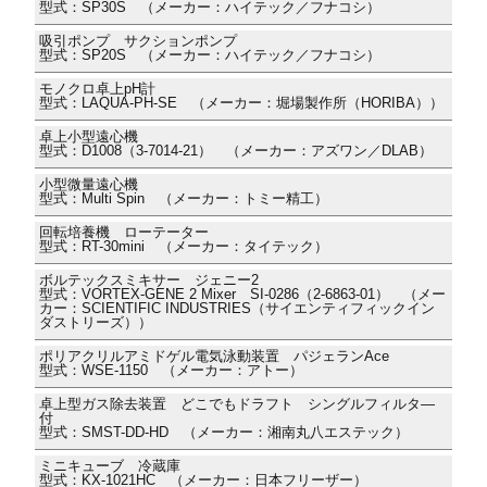
型式：SP30S （メーカー：ハイテック／フナコシ）
吸引ポンプ サクションポンプ
型式：SP20S （メーカー：ハイテック／フナコシ）
モノクロ卓上pH計
型式：LAQUA-PH-SE （メーカー：堀場製作所（HORIBA））
卓上小型遠心機
型式：D1008（3-7014-21） （メーカー：アズワン／DLAB）
小型微量遠心機
型式：Multi Spin （メーカー：トミー精工）
回転培養機 ローテーター
型式：RT-30mini （メーカー：タイテック）
ボルテックスミキサー ジェニー2
型式：VORTEX-GENE 2 Mixer SI-0286（2-6863-01） （メー
カー：SCIENTIFIC INDUSTRIES（サイエンティフィックイン
ダストリーズ））
ポリアクリルアミドゲル電気泳動装置 パジェランAce
型式：WSE-1150 （メーカー：アトー）
卓上型ガス除去装置 どこでもドラフト シングルフィルタ―
付
型式：SMST-DD-HD （メーカー：湘南丸八エステック）
ミニキューブ 冷蔵庫
型式：KX-1021HC （メーカー：日本フリーザー）