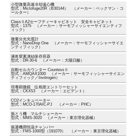
小型微量高速冷却遠心機
型式：Mictofuge20R（B30144） （メーカー：ベックマン・コ
ールター）
ClassⅡA2セーフティーキャビネット 安全キャビネット
型式：1375 （メーカー：サーモフィッシャーサイエンティフ
ィック）
微量分光光度計
型式：NanoDrop One （メーカー：サーモフィッシャーサイエ
ンティフィック）
液体窒素凍結保存容器
型式：DR-30-6 （メーカー：大陽日酸）
自動セルカウンター CountessⅡ
型式：AMQAX1000 （メーカー：サーモフィッシャーサイエン
ティフィック／Invitrogen）
培養顕微鏡 位相差エントリーセット
型式：CKX53 （メーカー：エビデント）
CO2インキュベーター
型式：MCO-170AIC-PJ （メーカー：PHC）
振とう機 マルチシェーカー
型式：MMS-3020 （メーカー：東京理化器械）
振盪機用恒温チャンバー
型式：FMS-1000型（191070） （メーカー：東京理化器械）