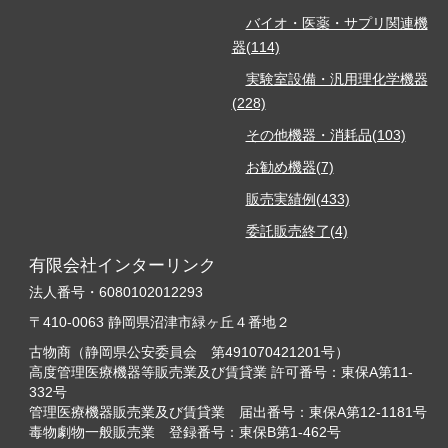
バイオ・医薬・サプリ関連機
器(114)
実験室設備・汎用理化学機器
(228)
その他機器・消耗品(103)
お勧め機器(7)
販売実績例(433)
委託販売終了(4)
有限会社インターリンク
法人番号・6080102012293
〒410-0063 静岡県沼津市緑ヶ丘４番地２
古物商（静岡県公安委員会 第491070421201号）
高度管理医療機器等販売業及び賃貸業 許可番号：東保A第11-
332号
管理医療機器販売業及び賃貸業 届出番号：東保A第12-1181号
毒物劇物一般販売業 登録番号：東保B第1-462号