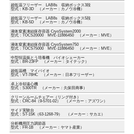
超低温フリーザー LAB8s 収納ボックス3段
型式：KB-3D （メーカー：カノウ冷機）
超低温フリーザー LAB8s 収納ボックス5段
型式：KB-5D （メーカー：カノウ冷機）
液体窒素凍結保存容器 CryoSystem2000
型式：TOCS20000 MVE-11886450 （メーカー：MVE）
液体窒素凍結保存容器 CryoSystem750
型式：TOCS75000 MVE-11886450 （メーカー：MVE）
中型恒温振とう培養機 バイオシェーカー
型式：BR-23FP （メーカー：タイテック）
超低温槽 マイバイオ
型式：VT-78HC （メーカー：日本フリーザー）
卓上冷却遠心機
型式：S300TR （メーカー：久保田商事）
クリーンルームチェアー（リング付き）
型式：CRC-84（9-5701-02） （メーカー：アズワン）
サイド実験台
型式：ST-15K（63-1268-79） （メーカー：サカエ）
分析機用圧力調節器
型式：FR-1B （メーカー：ヤマト産業）