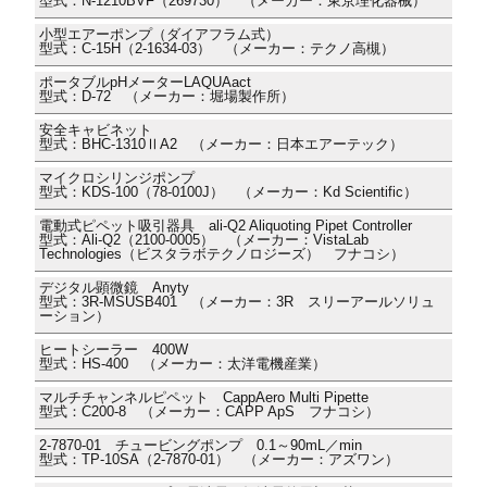
型式：N-1210BVF（269730） （メーカー：東京理化器械）
小型エアーポンプ（ダイアフラム式）
型式：C-15H（2-1634-03） （メーカー：テクノ高槻）
ポータブルpHメーターLAQUAact
型式：D-72 （メーカー：堀場製作所）
安全キャビネット
型式：BHC-1310ⅡA2 （メーカー：日本エアーテック）
マイクロシリンジポンプ
型式：KDS-100（78-0100J） （メーカー：Kd Scientific）
電動式ピペット吸引器具 ali-Q2 Aliquoting Pipet Controller
型式：Ali-Q2（2100-0005） （メーカー：VistaLab
Technologies（ビスタラボテクノロジーズ） フナコシ）
デジタル顕微鏡 Anyty
型式：3R-MSUSB401 （メーカー：3R スリーアールソリュ
ーション）
ヒートシーラー 400W
型式：HS-400 （メーカー：太洋電機産業）
マルチチャンネルピペット CappAero Multi Pipette
型式：C200-8 （メーカー：CAPP ApS フナコシ）
2-7870-01 チュービングポンプ 0.1～90mL／min
型式：TP-10SA（2-7870-01） （メーカー：アズワン）