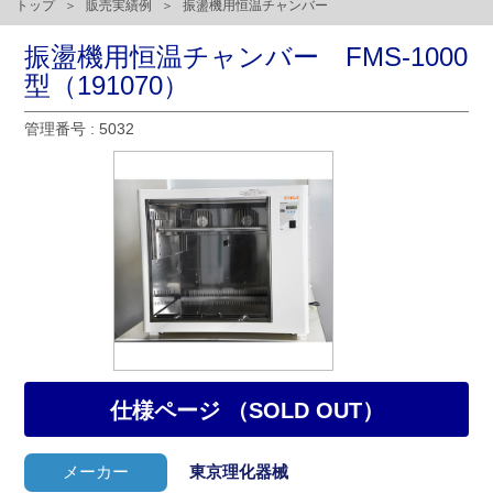
トップ
販売実績例
振盪機用恒温チャンバー
振盪機用恒温チャンバー FMS-1000
型（191070）
管理番号 : 5032
仕様ページ （SOLD OUT）
メーカー
東京理化器械