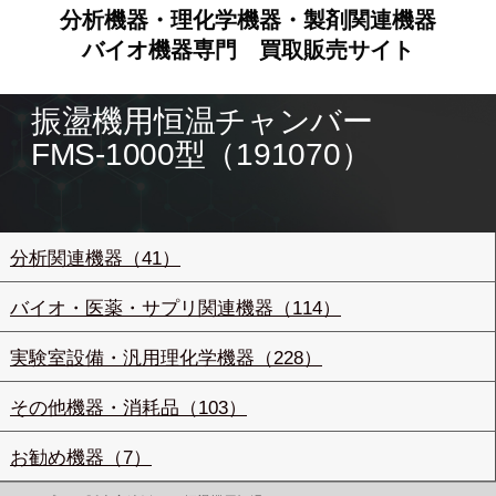
分析機器・理化学機器・製剤関連機器
バイオ機器専門
買取販売サイト
振盪機用恒温チャンバー
FMS-1000型（191070）
分析関連機器（41）
バイオ・医薬・サプリ関連機器（114）
実験室設備・汎用理化学機器（228）
その他機器・消耗品（103）
お勧め機器（7）