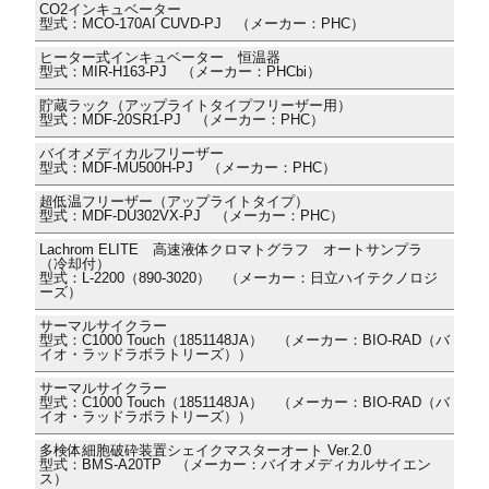
CO2インキュベーター
型式：MCO-170AI CUVD-PJ （メーカー：PHC）
ヒーター式インキュベーター 恒温器
型式：MIR-H163-PJ （メーカー：PHCbi）
貯蔵ラック（アップライトタイプフリーザー用）
型式：MDF-20SR1-PJ （メーカー：PHC）
バイオメディカルフリーザー
型式：MDF-MU500H-PJ （メーカー：PHC）
超低温フリーザー（アップライトタイプ）
型式：MDF-DU302VX-PJ （メーカー：PHC）
Lachrom ELITE 高速液体クロマトグラフ オートサンプラ
（冷却付）
型式：L-2200（890-3020） （メーカー：日立ハイテクノロジ
ーズ）
サーマルサイクラー
型式：C1000 Touch（1851148JA） （メーカー：BIO-RAD（バ
イオ・ラッドラボラトリーズ））
サーマルサイクラー
型式：C1000 Touch（1851148JA） （メーカー：BIO-RAD（バ
イオ・ラッドラボラトリーズ））
多検体細胞破砕装置シェイクマスターオート Ver.2.0
型式：BMS-A20TP （メーカー：バイオメディカルサイエン
ス）