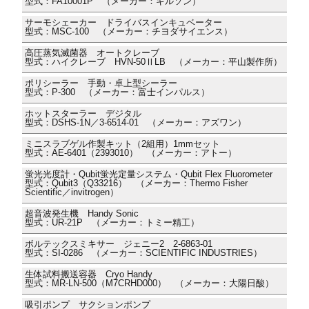
型式：FA10001P （メーカー：ギルソン）
サーモシェーカー ドライバスインキュベーター
型式：MSC-100 （メーカー：チヨダサイエンス）
高圧蒸気滅菌器 オートクレーブ
型式：ハイクレーブ HVN-50ⅡLB （メーカー：平山製作所）
ポリシーラー 手動・卓上型シーラー
型式：P-300 （メーカー：富士インパルス）
ホットスターラー デジタル
型式：DSHS-1N／3-6514-01 （メーカー：アズワン）
ミニスラブゲル作製キット（2組用）1mmセット
型式：AE-6401（2393010） （メーカー：アトー）
蛍光光度計・Qubit蛍光定量システム・Qubit Flex Fluorometer
型式：Qubit3（Q33216） （メーカー：Thermo Fisher
Scientific／invitrogen）
超音波発生機 Handy Sonic
型式：UR-21P （メーカー：トミー精工）
ボルテックスミキサー ジェニー2 2-6863-01
型式：SI-0286 （メーカー：SCIENTIFIC INDUSTRIES）
生体試料搬送容器 Cryo Handy
型式：MR-LN-500（M7CRHD000） （メーカー：大陽日酸）
吸引ポンプ サクションポンプ