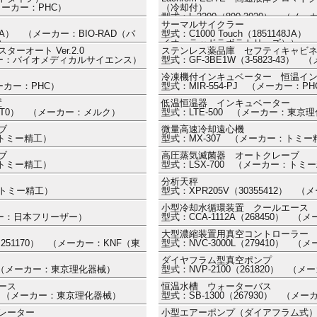
（メーカー：PHC）
（冷却付）
型式：L-2200（890-3020） 
サーマルサイクラー
ズ）
48JA） （メーカー：BIO-RAD（バ
型式：C1000 Touch（1851148J
）
イオ・ラッドラボラトリーズ））
オート Ver.2.0
ステンレス薬品庫 セフティキャビ
ーカー：バイオメディカルサイエンス）
型式：GF-3BE1W（3-5823-43
冷凍機付インキュベーター 恒温イ
メーカー：PHC）
型式：MIR-554-PJ （メーカー：PH
置
低温恒温器 インキュベーター
Q7005T0） （メーカー：メルク）
型式：LTE-500 （メーカー：東京
ブ
微量高速冷却遠心機
：トミー精工）
型式：MX-307 （メーカー：トミー
ブ
高圧蒸気滅菌器 オートクレーブ
：トミー精工）
型式：LSX-700 （メーカー：トミ
分析天秤
：トミー精工）
型式：XPR205V（30355412）
小型冷却水循環装置 クールエース
カー：日本フリーザー）
型式：CCA-1112A（268450） 
大型濃縮装置用真空コントローラー
0）（251170） （メーカー：KNF（東
型式：NVC-3000L（279410） 
ダイヤフラム型真空ポンプ
0） （メーカー：東京理化器械）
型式：NVP-2100（261820） 
ース
恒温水槽 ウォーターバス
70） （メーカー：東京理化器械）
型式：SB-1300（267930） （
レーター
小型エアーポンプ（ダイアフラム式