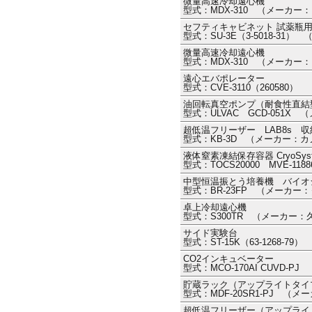
微量高速冷却遠心機
型式：MDX-310 （メーカー
セフティキャビネット 試薬瓶
型式：SU-3E（3-5018-31
微量高速冷却遠心機
型式：MDX-310 （メーカー
遠心エバポレーター
型式：CVE-3110（26058
油回転真空ポンプ（耐食性直結
型式：ULVAC GCD-051X
超低温フリーザー LAB8s 
型式：KB-3D （メーカー：
液体窒素凍結保存容器 CryoSyst
型式：TOCS20000 MVE-11
中型恒温振とう培養機 バイオ
型式：BR-23FP （メーカー
卓上冷却遠心機
型式：S300TR （メーカー
サイド実験台
型式：ST-15K（63-1268-
CO2インキュベーター
型式：MCO-170AI CUVD-P
貯蔵ラック（アップライトタイ
型式：MDF-20SR1-PJ （メ
超低温フリーザー（アップライ