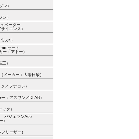
ルソン）
ルソン）
キュベーター
ダサイエンス）
ー
ンパルス）
1mmセット
メーカー：アトー）
精工）
0） （メーカー：大陽日酸）
ック／フナコシ）
メーカー：アズワン／DLAB）
イテック）
 パジェランAce
トー）
日本フリーザー）