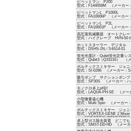
ピペットマン P200
型式：F144058M （メーカ
ピペットマンL P1000L
型式：FA10006P （メーカ
ピペットマンL P2L
型式：FA10001P （メーカ
高圧蒸気滅菌器 オートクレー
型式：ハイクレーブ HVN-5
ホットスターラー デジタル
型式：DSHS-1N／3-6514-
蛍光光度計・Qubit蛍光定量システム・Q
型式：Qubit3（Q33216） （メーカー
／invitrogen）
ボルテックスミキサー ジェニー2 
型式：SI-0286 （メーカー：SCI
吸引ポンプ サクションポンプ
型式：SP30S （メーカー：
モノクロ卓上pH計
型式：LAQUA-PH-SE （メ
小型微量遠心機
型式：Multi Spin （メーカ
ボルテックスミキサー ジェニ
型式：VORTEX-GENE 2 Mixe
ー：SCIENTIFIC INDUS
卓上型ガス除去装置 どこでも
トリーズ））
型式：SMST-DD-HD （メ