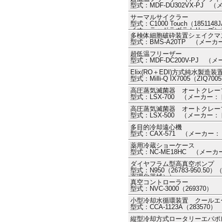
型式：MDF-DU302VX-PJ 
サーマルサイクラー
型式：C1000 Touch（18511
イオ・ラッドラボラトリーズ）
多検体細胞破砕装置シェイクマスター
型式：BMS-A20TP （メ
超低温フリーザー
型式：MDF-DC200V-PJ （
Elix(RO＋EDI)方式純水製造装
型式：Milli-Q IX7005（ZI
高圧蒸気滅菌器 オートクレー
型式：LSX-700 （メーカー
高圧蒸気滅菌器 オートクレー
型式：LSX-500 （メーカー
多目的冷却遠心機
型式：CAX-571 （メーカー
薬用冷蔵ショーケース
型式：NC-ME18HC （メー
ダイヤフラム型高真空ポンプ
型式：N950（26783-950.5
京理化器械））
真空コントローラー
型式：NVC-3000（26937
小型冷却水循環装置 クールエ
型式：CCA-1123A（2835
縦型冷却方式ロータリーエバポ