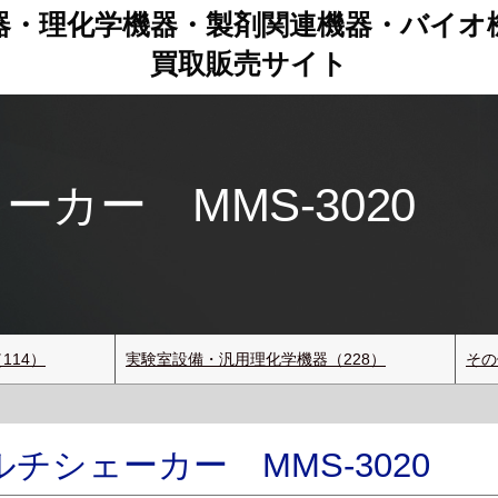
器・理化学機器・製剤関連機器
・
バイオ
買取販売サイト
カー MMS-3020
114）
実験室設備・汎用理化学機器（228）
その
チシェーカー MMS-3020