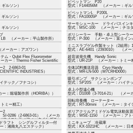
ピペットマン P20
ー：ギルソン）
型式：F144056M （メーカー：ギ
ピペットマンL P200L
ー：ギルソン）
型式：FA10005P （メーカー：ギ
サーモシェーカー ドライバスイン
ー：ギルソン）
型式：MSC-100 （メーカー：チヨ
ブ
ポリシーラー 手動・卓上型シーラ
0ⅡLB （メーカー：平山製作所）
型式：P-300 （メーカー：富士イ
ミニスラブゲル作製キット（2組用）
01 （メーカー：アズワン）
型式：AE-6401（2393010） （
ubit Flex Fluorometer
超音波発生機 Handy Sonic
：Thermo Fisher Scientific
型式：UR-21P （メーカー：トミー
2-6863-01
生体試料搬送容器 Cryo Handy
ENTIFIC INDUSTRIES）
型式：MR-LN-500（M7CRHD00
吸引ポンプ サクションポンプ
ハイテック／フナコシ）
型式：SP20S （メーカー：ハイテ
卓上小型遠心機
ーカー：堀場製作所（HORIBA））
型式：D1008（3-7014-21） （
回転培養機 ローテーター
ー：トミー精工）
型式：RT-30mini （メーカー：タ
ー2
ポリアクリルアミドゲル電気泳動装置
r SI-0286（2-6863-01） （メーカ
型式：WSE-1150 （メーカー：ア
TRIES（サイエンティフィックインダス
ドラフト シングルフィルタ―付
ミニキューブ 冷蔵庫
ーカー：湘南丸八エステック）
型式：KX-1021HC （メーカー：