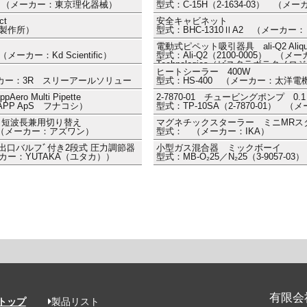
30） （メーカー：東京理化器械）
型式：C-15H（2-1634-03） （
t
安全キャビネット
場製作所）
型式：BHC-1310ⅡA2 （メーカ
電動式ピペット吸引器具 ali-Q2 Aliquoting
（メーカー：Kd Scientific）
型式：Ali-Q2（2100-0005） （メーカ
Technologies（ビスタラボテク
ヒートシーラー 400W
メーカー：3R スリーアールソリュー
型式：HS-400 （メーカー：太洋電
 Multi Pipette
2-7870-01 チュービングポンプ 0.1
APP ApS フナコシ）
型式：TP-10SA（2-7870-01）
・短波長兼用切り替え
マグネチックスターラー ミニMRス
7） （メーカー：アズワン）
型式： （メーカー：IKA）
出口バルフﾞ付き2段式 圧力調節器
小型ガス混合器 ミックボーイ
メーカー：YUTAKA（ユタカ））
型式：MB-O₂25／N₂25（3-9057
有限会
トップ
製品リスト