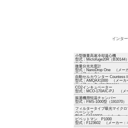
インター
小型微量高速冷却遠心機
型式：Mictofuge20R（B3
ルター）
微量分光光度計
型式：NanoDrop One 
ティフィック）
自動セルカウンター Countess
型式：AMQAX1000 （メ
ティフィック／Invitrogen）
CO2インキュベーター
型式：MCO-170AIC-PJ （
振盪機用恒温チャンバー
型式：FMS-1000型（1910
フィルタータイプ吸光マイクロプレー
ベーシック
型式：51119050 （メーカ
ピペットマン P1000
フィック ThermoFisher ）
型式：F123602 （メーカー