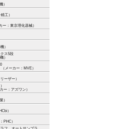
工機）
ー精工）
（メーカー：東京理化器械）
）
冷機）
ックス5段
冷機）
0
50 （メーカー：MVE）
フリーザー）
き）
（メーカー：アズワン）
産業）
器
Cbi）
ー：PHC）
ロマトグラフ オートサンプラ