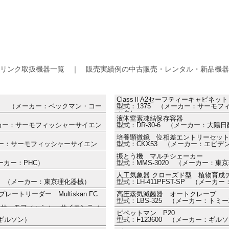
リンク取扱機器一覧 ｜ 販売実績例の中古販売・レンタル・新品機器
ClassⅡA2セーフティーキャビネッ
0144） （メーカー：ベックマン・コー
型式：1375 （メーカー：サーモ
ック）
液体窒素凍結保存容器
（メーカー：サーモフィッシャーサイエン
型式：DR-30-6 （メーカー：大陽日
Ⅱ
培養顕微鏡 位相差エントリーセッ
ーカー：サーモフィッシャーサイエン
型式：CKX53 （メーカー：エビデ
振とう機 マルチシェーカー
メーカー：PHC）
型式：MMS-3020 （メーカー：東
人工気象器 クローズド型 植物育成
70） （メーカー：東京理化器械）
型式：LH-411PFST-SP （メー
トリーダー Multiskan FC
高圧蒸気滅菌器 オートクレーブ
型式：LBS-325 （メーカー：トミ
ー：サーモフィッシャーサイエンティ
ピペットマン P20
：ギルソン）
型式：F123600 （メーカー：ギル