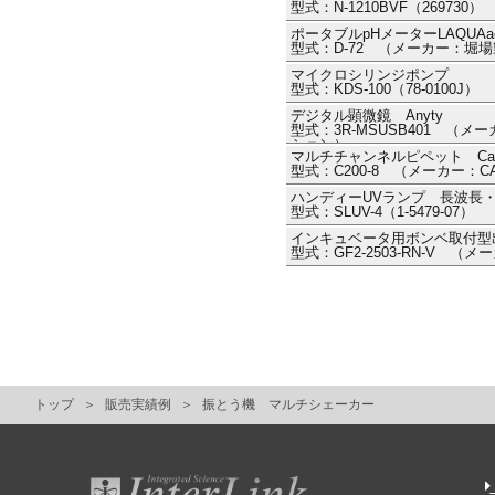
型式：N-1210BVF（2697
ポータブルpHメーターLAQUAac
型式：D-72 （メーカー：堀
マイクロシリンジポンプ
型式：KDS-100（78-0100J） 
デジタル顕微鏡 Anyty
型式：3R-MSUSB401 （
ション）
マルチチャンネルピペット CappAero
型式：C200-8 （メーカー：C
ハンディーUVランプ 長波長
型式：SLUV-4（1-5479-0
インキュベータ用ボンベ取付型
型式：GF2-2503-RN-V （
トップ
販売実績例
振とう機 マルチシェーカー