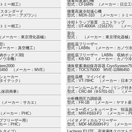
微量高速遠心機
：トミー精工）
型式：CF16RN （メーカー：日立
用スタンダード
微量高速冷却遠心機
） （メーカー：アズワン）
型式：MDX-310 （メーカー：トミ
冷却トラップ装置 ユニトラップ
：トミー精工）
型式：UT-4000A（216170） 
架台
0） （メーカー：東京理化器械）
型式： （メーカー：東京理化器械
型）
超低温フリーザー
 （メーカー：真空機工）
型式：LAB8s （メーカー：カノウ
収納ボックス3段
超低温フリーザー LAB8s 収納ボ
カノウ冷機）
型式：KB-5D （メーカー：カノウ
em2000
液体窒素凍結保存容器 CryoSystem75
886450 （メーカー：MVE）
型式：TOCS75000 MVE-118864
シェーカー
超低温槽 マイバイオ
：タイテック）
型式：VT-78HC （メーカー：日本
クリーンルームチェアー（リング付
：久保田商事）
型式：CRC-84（9-5701-02） 
分析機用圧力調節器
79） （メーカー：サカエ）
型式：FR-1B （メーカー：ヤマト
ヒーター式インキュベーター 恒温
J （メーカー：PHC）
型式：MIR-H163-PJ （メーカー：PH
プフリーザー用）
バイオメディカルフリーザー
ーカー：PHC）
型式：MDF-MU500H-PJ （メーカ
トタイプ）
Lachrom ELITE 高速液体ク