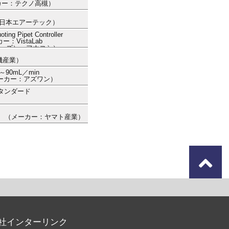
メーカー：テクノ高槻）
ー：日本エアーテック）
 Pipet Controller
ー：VistaLab
ノロジーズ） フナコシ）
機産業）
～90mL／min
 （メーカー：アズワン）
タンダード
-03） （メーカー：ヤマト産業）
社インターリンク