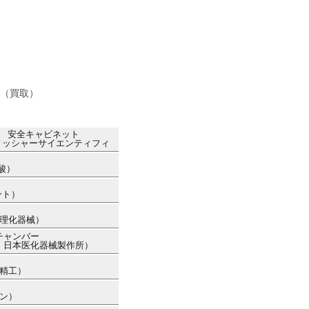
（買取）
ト 安全キャビネット
フィッシャーサイエンティフィ
酸）
ト
ント）
京理化器械）
チャンバー
カー：日本医化器械製作所）
ー精工）
ソン）