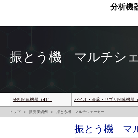
分析機
振とう機 マルチシェー
分析関連機器（41）
バイオ・医薬・サプリ関連機器（
トップ
販売実績例
振とう機 マルチシェーカー
振とう機 マル