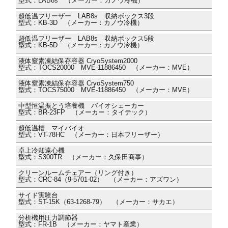
型式：LAB8s （メーカー：カノウ冷機）
超低温フリーザー LAB8s 収納ボックス3段
型式：KB-3D （メーカー：カノウ冷機）
超低温フリーザー LAB8s 収納ボックス5段
型式：KB-5D （メーカー：カノウ冷機）
液体窒素凍結保存容器 CryoSystem2000
型式：TOCS20000 MVE-11886450 （メーカー：MVE）
液体窒素凍結保存容器 CryoSystem750
型式：TOCS75000 MVE-11886450 （メーカー：MVE）
中型恒温振とう培養機 バイオシェーカー
型式：BR-23FP （メーカー：タイテック）
超低温槽 マイバイオ
型式：VT-78HC （メーカー：日本フリーザー）
卓上冷却遠心機
型式：S300TR （メーカー：久保田商事）
クリーンルームチェアー（リング付き）
型式：CRC-84（9-5701-02） （メーカー：アズワン）
サイド実験台
型式：ST-15K（63-1268-79） （メーカー：サカエ）
分析機用圧力調節器
型式：FR-1B （メーカー：ヤマト産業）