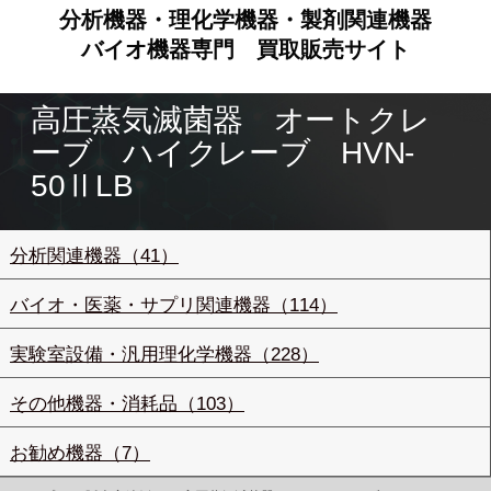
分析機器・理化学機器・製剤関連機器
バイオ機器専門
買取販売サイト
高圧蒸気滅菌器 オートクレ
ーブ ハイクレーブ HVN-
50ⅡLB
分析関連機器（41）
バイオ・医薬・サプリ関連機器（114）
実験室設備・汎用理化学機器（228）
その他機器・消耗品（103）
お勧め機器（7）