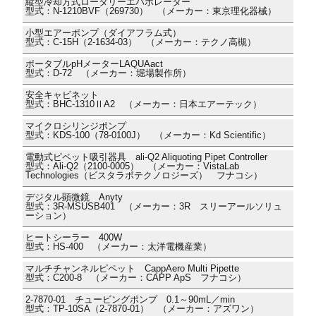
縦型冷却方式ロータリーエバポレーター
型式：N-1210BVF（269730） （メーカー：東京理化器械）
小型エアーポンプ（ダイアフラム式）
型式：C-15H（2-1634-03） （メーカー：テクノ高槻）
ポータブルpHメーターLAQUAact
型式：D-72 （メーカー：堀場製作所）
安全キャビネット
型式：BHC-1310ⅡA2 （メーカー：日本エアーテック）
マイクロシリンジポンプ
型式：KDS-100（78-0100J） （メーカー：Kd Scientific）
電動式ピペット吸引器具 ali-Q2 Aliquoting Pipet Controller
型式：Ali-Q2（2100-0005） （メーカー：VistaLab
Technologies（ビスタラボテクノロジーズ） フナコシ）
デジタル顕微鏡 Anyty
型式：3R-MSUSB401 （メーカー：3R スリーアールソリュ
ーション）
ヒートシーラー 400W
型式：HS-400 （メーカー：太洋電機産業）
マルチチャンネルピペット CappAero Multi Pipette
型式：C200-8 （メーカー：CAPP ApS フナコシ）
2-7870-01 チュービングポンプ 0.1～90mL／min
型式：TP-10SA（2-7870-01） （メーカー：アズワン）