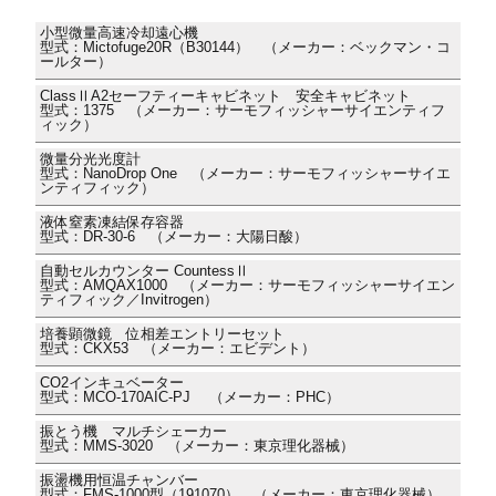
小型微量高速冷却遠心機
型式：Mictofuge20R（B30144） （メーカー：ベックマン・コ
ールター）
ClassⅡA2セーフティーキャビネット 安全キャビネット
型式：1375 （メーカー：サーモフィッシャーサイエンティフ
ィック）
微量分光光度計
型式：NanoDrop One （メーカー：サーモフィッシャーサイエ
ンティフィック）
液体窒素凍結保存容器
型式：DR-30-6 （メーカー：大陽日酸）
自動セルカウンター CountessⅡ
型式：AMQAX1000 （メーカー：サーモフィッシャーサイエン
ティフィック／Invitrogen）
培養顕微鏡 位相差エントリーセット
型式：CKX53 （メーカー：エビデント）
CO2インキュベーター
型式：MCO-170AIC-PJ （メーカー：PHC）
振とう機 マルチシェーカー
型式：MMS-3020 （メーカー：東京理化器械）
振盪機用恒温チャンバー
型式：FMS-1000型（191070） （メーカー：東京理化器械）