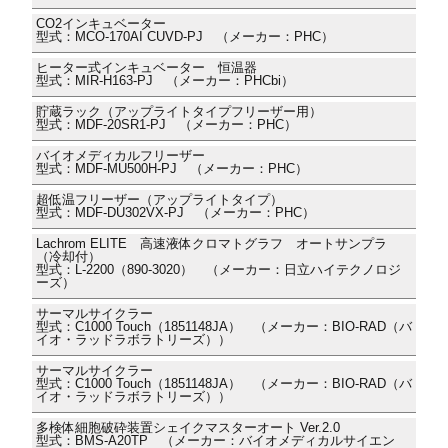
CO2インキュベーター
型式：MCO-170AI CUVD-PJ （メーカー：PHC）
ヒーター式インキュベーター 恒温器
型式：MIR-H163-PJ （メーカー：PHCbi）
貯蔵ラック（アップライトタイプフリーザー用）
型式：MDF-20SR1-PJ （メーカー：PHC）
バイオメディカルフリーザー
型式：MDF-MU500H-PJ （メーカー：PHC）
超低温フリーザー（アップライトタイプ）
型式：MDF-DU302VX-PJ （メーカー：PHC）
Lachrom ELITE 高速液体クロマトグラフ オートサンプラ
（冷却付）
型式：L-2200（890-3020） （メーカー：日立ハイテクノロジ
ーズ）
サーマルサイクラー
型式：C1000 Touch（1851148JA） （メーカー：BIO-RAD（バ
イオ・ラッドラボラトリーズ））
サーマルサイクラー
型式：C1000 Touch（1851148JA） （メーカー：BIO-RAD（バ
イオ・ラッドラボラトリーズ））
多検体細胞破砕装置シェイクマスターオート Ver.2.0
型式：BMS-A20TP （メーカー：バイオメディカルサイエン