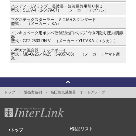
ハンディーUVランプ 長波長・短波長兼用切り替え
型式：SLUV-4（1-5479-07） （メーカー：アズワン）
マグネチックスターラー ミニMRスタンダード
型式： （メーカー：IKA）
インキュベータ用ボンベ取付型出口バルフﾞ付き2段式 圧力調節
器
型式：GF2-2503-RN-V （メーカー：YUTAKA（ユタカ））
小型ガス混合器 ミックボーイ
型式：MB-O₂25／N₂25（3-9057-03） （メーカー：ヤマト産
業）
トップ
販売実績例
高圧蒸気滅菌器 オートクレーブ
製品リスト
トップ