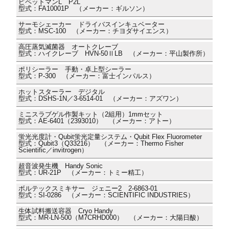
ピペットマンL P2L
型式：FA10001P （メーカー：ギルソン）
サーモシェーカー ドライバスインキュベーター
型式：MSC-100 （メーカー：チヨダサイエンス）
高圧蒸気滅菌器 オートクレーブ
型式：ハイクレーブ HVN-50ⅡLB （メーカー：平山製作所）
ポリシーラー 手動・卓上型シーラー
型式：P-300 （メーカー：富士インパルス）
ホットスターラー デジタル
型式：DSHS-1N／3-6514-01 （メーカー：アズワン）
ミニスラブゲル作製キット（2組用）1mmセット
型式：AE-6401（2393010） （メーカー：アトー）
蛍光光度計・Qubit蛍光定量システム・Qubit Flex Fluorometer
型式：Qubit3（Q33216） （メーカー：Thermo Fisher
Scientific／invitrogen）
超音波発生機 Handy Sonic
型式：UR-21P （メーカー：トミー精工）
ボルテックスミキサー ジェニー2 2-6863-01
型式：SI-0286 （メーカー：SCIENTIFIC INDUSTRIES）
生体試料搬送容器 Cryo Handy
型式：MR-LN-500（M7CRHD000） （メーカー：大陽日酸）