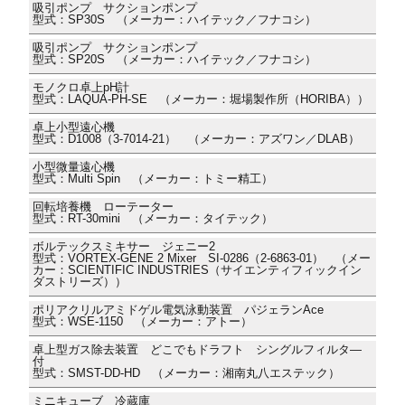
吸引ポンプ サクションポンプ
型式：SP30S （メーカー：ハイテック／フナコシ）
吸引ポンプ サクションポンプ
型式：SP20S （メーカー：ハイテック／フナコシ）
モノクロ卓上pH計
型式：LAQUA-PH-SE （メーカー：堀場製作所（HORIBA））
卓上小型遠心機
型式：D1008（3-7014-21） （メーカー：アズワン／DLAB）
小型微量遠心機
型式：Multi Spin （メーカー：トミー精工）
回転培養機 ローテーター
型式：RT-30mini （メーカー：タイテック）
ボルテックスミキサー ジェニー2
型式：VORTEX-GENE 2 Mixer SI-0286（2-6863-01） （メー
カー：SCIENTIFIC INDUSTRIES（サイエンティフィックイン
ダストリーズ））
ポリアクリルアミドゲル電気泳動装置 パジェランAce
型式：WSE-1150 （メーカー：アトー）
卓上型ガス除去装置 どこでもドラフト シングルフィルタ―
付
型式：SMST-DD-HD （メーカー：湘南丸八エステック）
ミニキューブ 冷蔵庫