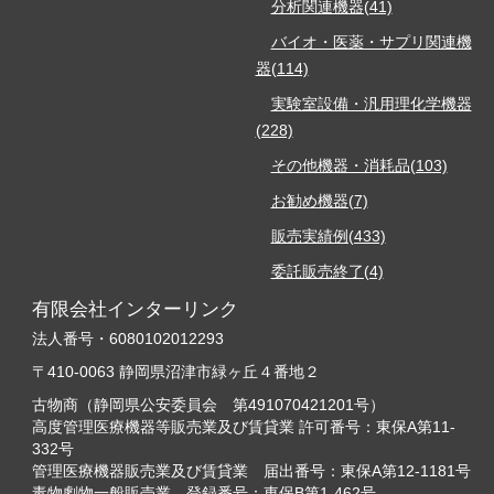
分析関連機器(41)
バイオ・医薬・サプリ関連機
器(114)
実験室設備・汎用理化学機器
(228)
その他機器・消耗品(103)
お勧め機器(7)
販売実績例(433)
委託販売終了(4)
有限会社インターリンク
法人番号・6080102012293
〒410-0063 静岡県沼津市緑ヶ丘４番地２
古物商（静岡県公安委員会 第491070421201号）
高度管理医療機器等販売業及び賃貸業 許可番号：東保A第11-
332号
管理医療機器販売業及び賃貸業 届出番号：東保A第12-1181号
毒物劇物一般販売業 登録番号：東保B第1-462号