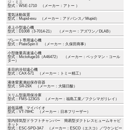
ジ・ミニ
型式：WSE-1710 （メーカー：アトー ）
電気泳動装置
型式：Mupid-exu （メーカー：アドバンス／Mupid）
卓上小型遠心機
型式：D1008（3-7014-21） （メーカー：アズワン／DLAB）
プレート専用遠心機
型式：PlateSpinⅡ （メーカー：久保田商事）
小型微量高速遠心機
型式：Mictofuge16（A46472） （メーカー：ベックマン・コール
ター）
多目的冷却遠心機
型式：CAX-571 （メーカー：トミー精工）
液体窒素凍結保存容器
型式：SR-29X （メーカー：大陽日酸）
スリム型薬用保冷庫
型式：FMS-123GS （メーカー：福島工業／フクシマガリレイ）
超低温槽 マイバイオ
型式：VT-78HC （メーカー：日本フリーザー）
室内排気型ドラフトチャンバー 簡易型ダクトレスヒュームキャビ
ネット
型式：ESC-SPD-3A7 （メーカー：ESCO（エスコ）／ワケンビー