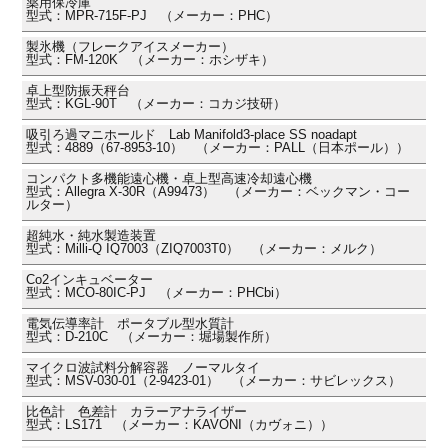
薬用保冷庫
型式：MPR-715F-PJ （メーカー：PHC）
製氷機（フレークアイスメーカー）
型式：FM-120K （メーカー：ホシザキ）
卓上型防振天秤台
型式：KGL-90T （メーカー：コカジ技研）
吸引ろ過マニホールド Lab Manifold3-place SS noadapt
型式：4889（67-8953-10） （メーカー：PALL（日本ポール））
コンパクト多機能遠心機・卓上型高速冷却遠心機
型式：Allegra X-30R（A99473） （メーカー：ベックマン・コー
ルター）
超純水・純水製造装置
型式：Milli-Q IQ7003（ZIQ7003T0） （メーカー：メルク）
Co2インキュベーター
型式：MCO-80IC-PJ （メーカー：PHCbi）
電気伝導率計 ポータブル型水質計
型式：D-210C （メーカー：堀場製作所）
マイクロ波試料分解容器 ノーマルタイ
型式：MSV-030-01（2-9423-01） （メーカー：サビレックス）
比色計 色差計 カラーアナライザー
型式：LS171 （メーカー：KAVONI（カヴォニ））