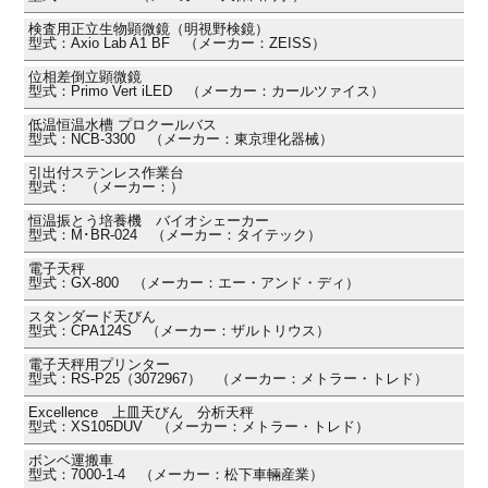
検査用正立生物顕微鏡（明視野検鏡）
型式：Axio Lab A1 BF （メーカー：ZEISS）
位相差倒立顕微鏡
型式：Primo Vert iLED （メーカー：カールツァイス）
低温恒温水槽 プロクールバス
型式：NCB-3300 （メーカー：東京理化器械）
引出付ステンレス作業台
型式： （メーカー：）
恒温振とう培養機 バイオシェーカー
型式：M･BR-024 （メーカー：タイテック）
電子天秤
型式：GX-800 （メーカー：エー・アンド・ディ）
スタンダード天びん
型式：CPA124S （メーカー：ザルトリウス）
電子天秤用プリンター
型式：RS-P25（3072967） （メーカー：メトラー・トレド）
Excellence 上皿天びん 分析天秤
型式：XS105DUV （メーカー：メトラー・トレド）
ボンベ運搬車
型式：7000-1-4 （メーカー：松下車輛産業）