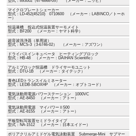
型式：893002（67-6868-05） （メーカー：ニッピ）
マイクロプレートシェーカー
型式：LD-452(45210) 0710600 （メーカー：LABINCO／トーホ
ー）
恒温液槽 投込式恒温装置サーモメイト
型式：BF200 （メーカー：ヤマト科学）
超音波洗浄器（単周波）
型式：MCS-3（3-6746-02） （メーカー：アズワン）
ドライバスインキュベータ ヒーティングブロック
型式：HB-48 （メーカー：DAIHAN Scientific）
アルミブロック恒温槽 ドライサーモユニット
型式：DTU-1B （メーカー：タイテック）
青色LEDトランスイルミネーター
型式：LEDB-SBOXHP （メーカー：オプトコード）
電気泳動用電源パワーステーション 1000VC
型式：AE-8450 （メーカー：アトー）
電気泳動用電源 マイパワーⅡ500
型式：AE-8155 （メーカー：アトー）
平板型転写装置セミドライタイプ
型式：NA-1512 （メーカー：日本エイドー）
ポリアクリルアミドゲル電気泳動装置 Submerge-Mini サブマー