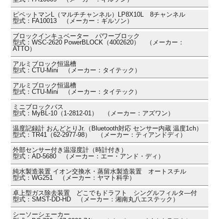
ピペットマンL（マルチチャンネル）LP8X10L 8チャンネル
型式：FA10013 （メーカー：ギルソン）
ブロックインキュベーター パワーブロック
型式：WSC-2620 PowerBLOCK（4002620） （メーカー：
ATTO）
アルミブロック恒温槽
型式：CTU-Mini （メーカー：タイテック）
アルミブロック恒温槽
型式：CTU-Mini （メーカー：タイテック）
ミニブロックバス
型式：MyBL-10（1-2812-01） （メーカー：アズワン）
温度記録計 おんどとりJr.（Bluetooth対応 センサー内蔵 温度1ch）
型式：TR41（62-2977-98） （メーカー：ティアンドディ）
外部センサー付き温湿度計（時計付き）
型式：AD-5680 （メーカー：エー・アンド・ディ）
純水製造装置 イオン交換水・蒸留水製造装置 オートスチル
型式：WG251 （メーカー：ヤマト科学）
卓上型ガス除去装置 どこでもドラフト シングルフィルタ―付
型式：SMST-DD-HD （メーカー：湘南丸八エステック）
シーソーシェーカー