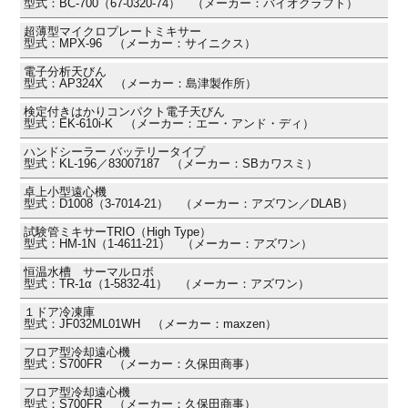
型式：BC-700（67-0320-74） （メーカー：バイオクラフト）
超薄型マイクロプレートミキサー
型式：MPX-96 （メーカー：サイニクス）
電子分析天びん
型式：AP324X （メーカー：島津製作所）
検定付きはかりコンパクト電子天びん
型式：EK-610i-K （メーカー：エー・アンド・ディ）
ハンドシーラー バッテリータイプ
型式：KL-196／83007187 （メーカー：SBカワスミ）
卓上小型遠心機
型式：D1008（3-7014-21） （メーカー：アズワン／DLAB）
試験管ミキサーTRIO（High Type）
型式：HM-1N（1-4611-21） （メーカー：アズワン）
恒温水槽 サーマルロボ
型式：TR-1α（1-5832-41） （メーカー：アズワン）
１ドア冷凍庫
型式：JF032ML01WH （メーカー：maxzen）
フロア型冷却遠心機
型式：S700FR （メーカー：久保田商事）
フロア型冷却遠心機
型式：S700FR （メーカー：久保田商事）