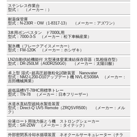
ステンレス作業台
型式： （メーカー：）
耐薬保管庫
型式：N-230R・OW（1-8317-13） （メーカー：アズワン）
3本用ボンベスタン ド7000L用
型式：7000-3-S （メーカー：松下車輌産業）
製氷機（フレークアイスメーカー）
型式：FM-120K （メーカー：ホシザキ）
LN2自動供給機能付 大型液体窒素凍結保存容器（気相保存型）
型式：DR-250LM（A0DR250G0） （メーカー：太陽日酸）
卓上型 湿式−超高圧超微粒化試験装置 Nanovater
型式：NM2-L200-D10アップデート機 NVL-ES008A （メーカー：
吉田機械興業）
超低温槽VT-78HC用標準トレー
型式：TN-78 （メーカー：日本フリーザー）
水道水直結型超純水製造装置
型式：Direct-Q UV5 Remote（ZRQSVR500） （メーカー：メル
ク）
分液ロート用強力振とう機 ストロングシェーカー
型式：SR-2DW （メーカー：タイテック）
外部密閉系冷却水循環装置 ネオクールサーキュレーター（チラ