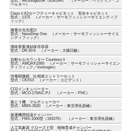
型式：Mictofuge20R（B30144） （メーカー：ベックマン・コ
ールター）
ClassⅡA2セーフティーキャビネット 安全キャビネット
型式：1375 （メーカー：サーモフィッシャーサイエンティフ
ィック）
微量分光光度計
型式：NanoDrop One （メーカー：サーモフィッシャーサイエ
ンティフィック）
液体窒素凍結保存容器
型式：DR-30-6 （メーカー：大陽日酸）
自動セルカウンター CountessⅡ
型式：AMQAX1000 （メーカー：サーモフィッシャーサイエン
ティフィック／Invitrogen）
培養顕微鏡 位相差エントリーセット
型式：CKX53 （メーカー：エビデント）
CO2インキュベーター
型式：MCO-170AIC-PJ （メーカー：PHC）
振とう機 マルチシェーカー
型式：MMS-3020 （メーカー：東京理化器械）
振盪機用恒温チャンバー
型式：FMS-1000型（191070） （メーカー：東京理化器械）
人工気象器 クローズド型 植物育成チャンバー