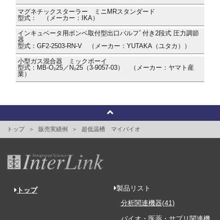
マグネチックスターラー ミニMRスタンダード
型式： （メーカー：IKA）
インキュベータ用ボンベ取付型出口バルフﾞ付き2段式 圧力調節
器
型式：GF2-2503-RN-V （メーカー：YUTAKA（ユタカ））
小型ガス混合器 ミックボーイ
型式：MB-O₂25／N₂25（3-9057-03） （メーカー：ヤマト産
業）
トップ
販売実績例
超低温槽 マイバイオ
製品リスト
トップ
分析関連機器(41)
バイオ・医薬・サプリ関連機