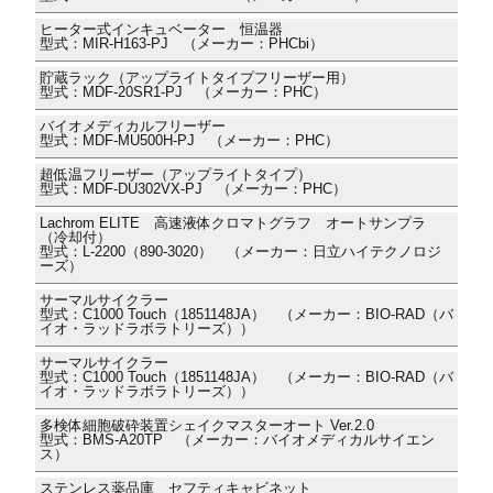
ヒーター式インキュベーター 恒温器
型式：MIR-H163-PJ （メーカー：PHCbi）
貯蔵ラック（アップライトタイプフリーザー用）
型式：MDF-20SR1-PJ （メーカー：PHC）
バイオメディカルフリーザー
型式：MDF-MU500H-PJ （メーカー：PHC）
超低温フリーザー（アップライトタイプ）
型式：MDF-DU302VX-PJ （メーカー：PHC）
Lachrom ELITE 高速液体クロマトグラフ オートサンプラ
（冷却付）
型式：L-2200（890-3020） （メーカー：日立ハイテクノロジ
ーズ）
サーマルサイクラー
型式：C1000 Touch（1851148JA） （メーカー：BIO-RAD（バ
イオ・ラッドラボラトリーズ））
サーマルサイクラー
型式：C1000 Touch（1851148JA） （メーカー：BIO-RAD（バ
イオ・ラッドラボラトリーズ））
多検体細胞破砕装置シェイクマスターオート Ver.2.0
型式：BMS-A20TP （メーカー：バイオメディカルサイエン
ス）
ステンレス薬品庫 セフティキャビネット