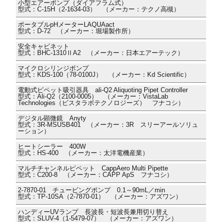
小型エアーポンプ（ダイアフラム式）
型式：C-15H（2-1634-03） （メーカー：テクノ高槻）
ポータブルpHメーターLAQUAact
型式：D-72 （メーカー：堀場製作所）
安全キャビネット
型式：BHC-1310ⅡA2 （メーカー：日本エアーテック）
マイクロシリンジポンプ
型式：KDS-100（78-0100J） （メーカー：Kd Scientific）
電動式ピペット吸引器具 ali-Q2 Aliquoting Pipet Controller
型式：Ali-Q2（2100-0005） （メーカー：VistaLab
Technologies（ビスタラボテクノロジーズ） フナコシ）
デジタル顕微鏡 Anyty
型式：3R-MSUSB401 （メーカー：3R スリーアールソリュ
ーション）
ヒートシーラー 400W
型式：HS-400 （メーカー：太洋電機産業）
マルチチャンネルピペット CappAero Multi Pipette
型式：C200-8 （メーカー：CAPP ApS フナコシ）
2-7870-01 チュービングポンプ 0.1～90mL／min
型式：TP-10SA（2-7870-01） （メーカー：アズワン）
ハンディーUVランプ 長波長・短波長兼用切り替え
型式：SLUV-4（1-5479-07） （メーカー：アズワン）