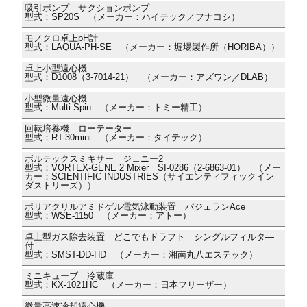
吸引ポンプ サクションポンプ
型式：SP20S （メーカー：ハイテック／フナコシ）
モノクロ卓上pH計
型式：LAQUA-PH-SE （メーカー：堀場製作所（HORIBA））
卓上小型遠心機
型式：D1008（3-7014-21） （メーカー：アズワン／DLAB）
小型微量遠心機
型式：Multi Spin （メーカー：トミー精工）
回転培養機 ローテーター
型式：RT-30mini （メーカー：タイテック）
ボルテックスミキサー ジェニー2
型式：VORTEX-GENE 2 Mixer SI-0286（2-6863-01） （メー
カー：SCIENTIFIC INDUSTRIES（サイエンティフィックイン
ダストリーズ））
ポリアクリルアミドゲル電気泳動装置 パジェランAce
型式：WSE-1150 （メーカー：アトー）
卓上型ガス除去装置 どこでもドラフト シングルフィルタ―
付
型式：SMST-DD-HD （メーカー：湘南丸八エステック）
ミニキューブ 冷蔵庫
型式：KX-1021HC （メーカー：日本フリーザー）
微量高速冷却遠心機