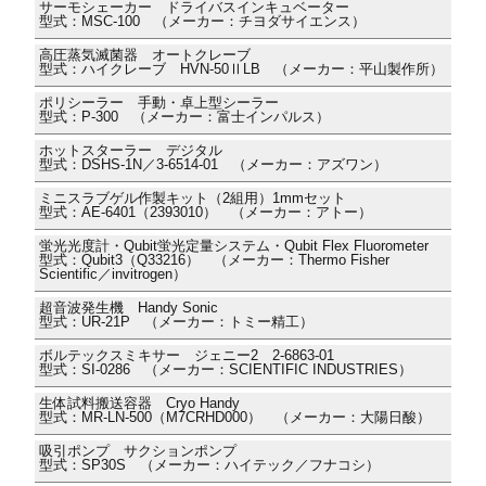
サーモシェーカー ドライバスインキュベーター
型式：MSC-100 （メーカー：チヨダサイエンス）
高圧蒸気滅菌器 オートクレーブ
型式：ハイクレーブ HVN-50ⅡLB （メーカー：平山製作所）
ポリシーラー 手動・卓上型シーラー
型式：P-300 （メーカー：富士インパルス）
ホットスターラー デジタル
型式：DSHS-1N／3-6514-01 （メーカー：アズワン）
ミニスラブゲル作製キット（2組用）1mmセット
型式：AE-6401（2393010） （メーカー：アトー）
蛍光光度計・Qubit蛍光定量システム・Qubit Flex Fluorometer
型式：Qubit3（Q33216） （メーカー：Thermo Fisher
Scientific／invitrogen）
超音波発生機 Handy Sonic
型式：UR-21P （メーカー：トミー精工）
ボルテックスミキサー ジェニー2 2-6863-01
型式：SI-0286 （メーカー：SCIENTIFIC INDUSTRIES）
生体試料搬送容器 Cryo Handy
型式：MR-LN-500（M7CRHD000） （メーカー：大陽日酸）
吸引ポンプ サクションポンプ
型式：SP30S （メーカー：ハイテック／フナコシ）