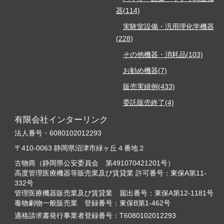
器(114)
実験室設備・汎用理化学機器
(228)
その他機器・消耗品(103)
お勧め機器(7)
販売実績例(433)
委託販売終了(4)
有限会社インターリンク
法人番号・6080102012293
〒410-0063 静岡県沼津市緑ヶ丘４番地２
古物商（静岡県公安委員会 第491070421201号）
高度管理医療機器等販売業及び賃貸業 許可番号：東保A第11-
332号
管理医療機器販売業及び賃貸業 届出番号：東保A第12-1181号
毒物劇物一般販売業 登録番号：東保B第1-462号
適格請求書発行事業者登録番号：T6080102012293