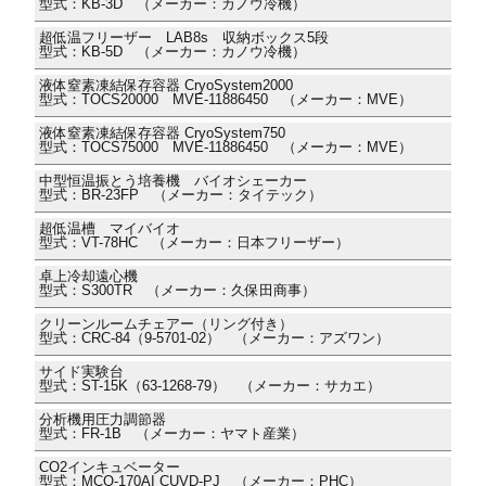
型式：KB-3D （メーカー：カノウ冷機）
超低温フリーザー LAB8s 収納ボックス5段
型式：KB-5D （メーカー：カノウ冷機）
液体窒素凍結保存容器 CryoSystem2000
型式：TOCS20000 MVE-11886450 （メーカー：MVE）
液体窒素凍結保存容器 CryoSystem750
型式：TOCS75000 MVE-11886450 （メーカー：MVE）
中型恒温振とう培養機 バイオシェーカー
型式：BR-23FP （メーカー：タイテック）
超低温槽 マイバイオ
型式：VT-78HC （メーカー：日本フリーザー）
卓上冷却遠心機
型式：S300TR （メーカー：久保田商事）
クリーンルームチェアー（リング付き）
型式：CRC-84（9-5701-02） （メーカー：アズワン）
サイド実験台
型式：ST-15K（63-1268-79） （メーカー：サカエ）
分析機用圧力調節器
型式：FR-1B （メーカー：ヤマト産業）
CO2インキュベーター
型式：MCO-170AI CUVD-PJ （メーカー：PHC）