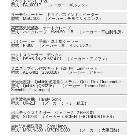
ピペットマンL P2L
型式：FA10001P （メーカー：ギルソン）
サーモシェーカー ドライバスインキュベーター
型式：MSC-100 （メーカー：チヨダサイエンス）
高圧蒸気滅菌器 オートクレーブ
型式：ハイクレーブ HVN-50ⅡLB （メーカー：平山製作所）
ポリシーラー 手動・卓上型シーラー
型式：P-300 （メーカー：富士インパルス）
ホットスターラー デジタル
型式：DSHS-1N／3-6514-01 （メーカー：アズワン）
ミニスラブゲル作製キット（2組用）1mmセット
型式：AE-6401（2393010） （メーカー：アトー）
蛍光光度計・Qubit蛍光定量システム・Qubit Flex Fluorometer
型式：Qubit3（Q33216） （メーカー：Thermo Fisher
Scientific／invitrogen）
超音波発生機 Handy Sonic
型式：UR-21P （メーカー：トミー精工）
ボルテックスミキサー ジェニー2 2-6863-01
型式：SI-0286 （メーカー：SCIENTIFIC INDUSTRIES）
生体試料搬送容器 Cryo Handy
型式：MR-LN-500（M7CRHD000） （メーカー：大陽日酸）