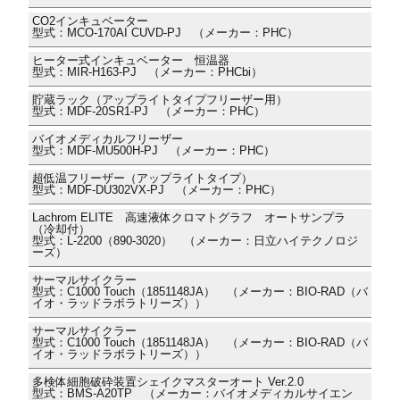
CO2インキュベーター
型式：MCO-170AI CUVD-PJ （メーカー：PHC）
ヒーター式インキュベーター 恒温器
型式：MIR-H163-PJ （メーカー：PHCbi）
貯蔵ラック（アップライトタイプフリーザー用）
型式：MDF-20SR1-PJ （メーカー：PHC）
バイオメディカルフリーザー
型式：MDF-MU500H-PJ （メーカー：PHC）
超低温フリーザー（アップライトタイプ）
型式：MDF-DU302VX-PJ （メーカー：PHC）
Lachrom ELITE 高速液体クロマトグラフ オートサンプラ
（冷却付）
型式：L-2200（890-3020） （メーカー：日立ハイテクノロジ
ーズ）
サーマルサイクラー
型式：C1000 Touch（1851148JA） （メーカー：BIO-RAD（バ
イオ・ラッドラボラトリーズ））
サーマルサイクラー
型式：C1000 Touch（1851148JA） （メーカー：BIO-RAD（バ
イオ・ラッドラボラトリーズ））
多検体細胞破砕装置シェイクマスターオート Ver.2.0
型式：BMS-A20TP （メーカー：バイオメディカルサイエン