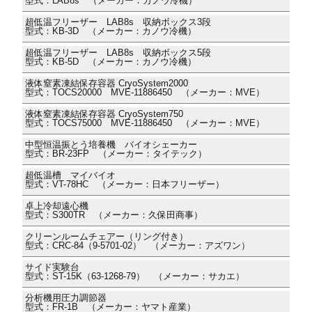
型式：LAB8s （メーカー：カノウ冷機）
超低温フリーザー LAB8s 収納ボックス3段
型式：KB-3D （メーカー：カノウ冷機）
超低温フリーザー LAB8s 収納ボックス5段
型式：KB-5D （メーカー：カノウ冷機）
液体窒素凍結保存容器 CryoSystem2000
型式：TOCS20000 MVE-11886450 （メーカー：MVE）
液体窒素凍結保存容器 CryoSystem750
型式：TOCS75000 MVE-11886450 （メーカー：MVE）
中型恒温振とう培養機 バイオシェーカー
型式：BR-23FP （メーカー：タイテック）
超低温槽 マイバイオ
型式：VT-78HC （メーカー：日本フリーザー）
卓上冷却遠心機
型式：S300TR （メーカー：久保田商事）
クリーンルームチェアー（リング付き）
型式：CRC-84（9-5701-02） （メーカー：アズワン）
サイド実験台
型式：ST-15K（63-1268-79） （メーカー：サカエ）
分析機用圧力調節器
型式：FR-1B （メーカー：ヤマト産業）