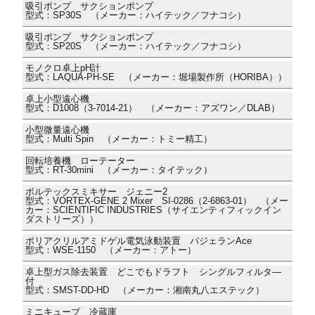
吸引ポンプ サクションポンプ
型式：SP30S （メーカー：ハイテック／フナコシ）
吸引ポンプ サクションポンプ
型式：SP20S （メーカー：ハイテック／フナコシ）
モノクロ卓上pH計
型式：LAQUA-PH-SE （メーカー：堀場製作所（HORIBA））
卓上小型遠心機
型式：D1008（3-7014-21） （メーカー：アズワン／DLAB）
小型微量遠心機
型式：Multi Spin （メーカー：トミー精工）
回転培養機 ローテーター
型式：RT-30mini （メーカー：タイテック）
ボルテックスミキサー ジェニー2
型式：VORTEX-GENE 2 Mixer SI-0286（2-6863-01） （メー
カー：SCIENTIFIC INDUSTRIES（サイエンティフィックイン
ダストリーズ））
ポリアクリルアミドゲル電気泳動装置 パジェランAce
型式：WSE-1150 （メーカー：アトー）
卓上型ガス除去装置 どこでもドラフト シングルフィルタ―
付
型式：SMST-DD-HD （メーカー：湘南丸八エステック）
ミニキューブ 冷蔵庫