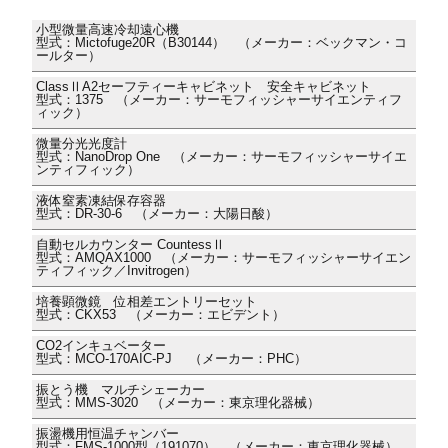
小型微量高速冷却遠心機
型式：Mictofuge20R（B30144） （メーカー：ベックマン・コ
ールター）
ClassⅡA2セーフティーキャビネット 安全キャビネット
型式：1375 （メーカー：サーモフィッシャーサイエンティフ
ィック）
微量分光光度計
型式：NanoDrop One （メーカー：サーモフィッシャーサイエ
ンティフィック）
液体窒素凍結保存容器
型式：DR-30-6 （メーカー：大陽日酸）
自動セルカウンター CountessⅡ
型式：AMQAX1000 （メーカー：サーモフィッシャーサイエン
ティフィック／Invitrogen）
培養顕微鏡 位相差エントリーセット
型式：CKX53 （メーカー：エビデント）
CO2インキュベーター
型式：MCO-170AIC-PJ （メーカー：PHC）
振とう機 マルチシェーカー
型式：MMS-3020 （メーカー：東京理化器械）
振盪機用恒温チャンバー
型式：FMS-1000型（191070） （メーカー：東京理化器械）