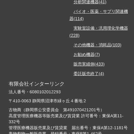
分析関連機器(41)
バイオ・医薬・サプリ関連機
器(114)
実験室設備・汎用理化学機器
(228)
その他機器・消耗品(103)
お勧め機器(7)
販売実績例(433)
委託販売終了(4)
有限会社インターリンク
法人番号・6080102012293
〒410-0063 静岡県沼津市緑ヶ丘４番地２
古物商（静岡県公安委員会 第491070421201号）
高度管理医療機器等販売業及び賃貸業 許可番号：東保A第11-
332号
管理医療機器販売業及び賃貸業 届出番号：東保A第12-1181号
毒物劇物一般販売業 登録番号：東保B第1-462号