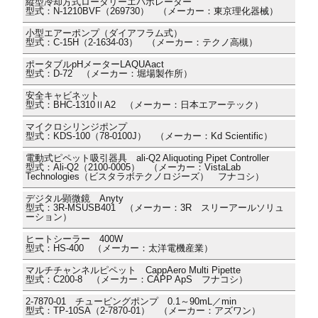
縦型冷却方式ロータリーエバポレーター
型式：N-1210BVF（269730） （メーカー：東京理化器械）
小型エアーポンプ（ダイアフラム式）
型式：C-15H（2-1634-03） （メーカー：テクノ高槻）
ポータブルpHメーターLAQUAact
型式：D-72 （メーカー：堀場製作所）
安全キャビネット
型式：BHC-1310ⅡA2 （メーカー：日本エアーテック）
マイクロシリンジポンプ
型式：KDS-100（78-0100J） （メーカー：Kd Scientific）
電動式ピペット吸引器具 ali-Q2 Aliquoting Pipet Controller
型式：Ali-Q2（2100-0005） （メーカー：VistaLab
Technologies（ビスタラボテクノロジーズ） フナコシ）
デジタル顕微鏡 Anyty
型式：3R-MSUSB401 （メーカー：3R スリーアールソリュ
ーション）
ヒートシーラー 400W
型式：HS-400 （メーカー：太洋電機産業）
マルチチャンネルピペット CappAero Multi Pipette
型式：C200-8 （メーカー：CAPP ApS フナコシ）
2-7870-01 チュービングポンプ 0.1～90mL／min
型式：TP-10SA（2-7870-01） （メーカー：アズワン）