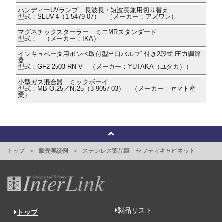
ハンディーUVランプ 長波長・短波長兼用切り替え
型式：SLUV-4（1-5479-07） （メーカー：アズワン）
マグネチックスターラー ミニMRスタンダード
型式： （メーカー：IKA）
インキュベータ用ボンベ取付型出口バルフﾞ付き2段式 圧力調節
器
型式：GF2-2503-RN-V （メーカー：YUTAKA（ユタカ））
小型ガス混合器 ミックボーイ
型式：MB-O₂25／N₂25（3-9057-03） （メーカー：ヤマト産
業）
トップ
販売実績例
ステンレス薬品庫 セフティキャビネット
製品リスト
トップ