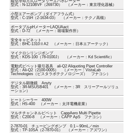
縦型冷却方式ロータリーエバポレーター
型式：N-1210BVF（269730） （メーカー：東京理化器械）
小型エアーポンプ（ダイアフラム式）
型式：C-15H（2-1634-03） （メーカー：テクノ高槻）
ポータブルpHメーターLAQUAact
型式：D-72 （メーカー：堀場製作所）
安全キャビネット
型式：BHC-1310ⅡA2 （メーカー：日本エアーテック）
マイクロシリンジポンプ
型式：KDS-100（78-0100J） （メーカー：Kd Scientific）
電動式ピペット吸引器具 ali-Q2 Aliquoting Pipet Controller
型式：Ali-Q2（2100-0005） （メーカー：VistaLab
Technologies（ビスタラボテクノロジーズ） フナコシ）
デジタル顕微鏡 Anyty
型式：3R-MSUSB401 （メーカー：3R スリーアールソリュ
ーション）
ヒートシーラー 400W
型式：HS-400 （メーカー：太洋電機産業）
マルチチャンネルピペット CappAero Multi Pipette
型式：C200-8 （メーカー：CAPP ApS フナコシ）
2-7870-01 チュービングポンプ 0.1～90mL／min
型式：TP-10SA（2-7870-01） （メーカー：アズワン）