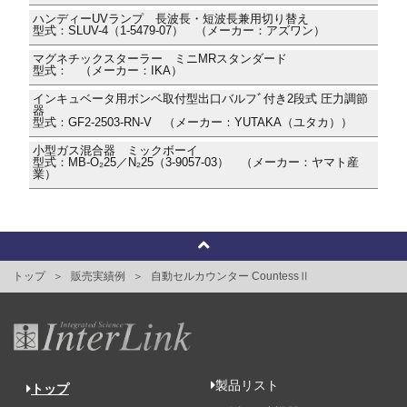
ハンディーUVランプ 長波長・短波長兼用切り替え
型式：SLUV-4（1-5479-07） （メーカー：アズワン）
マグネチックスターラー ミニMRスタンダード
型式： （メーカー：IKA）
インキュベータ用ボンベ取付型出口バルフﾞ付き2段式 圧力調節
器
型式：GF2-2503-RN-V （メーカー：YUTAKA（ユタカ））
小型ガス混合器 ミックボーイ
型式：MB-O₂25／N₂25（3-9057-03） （メーカー：ヤマト産
業）
トップ
販売実績例
自動セルカウンター CountessⅡ
製品リスト
トップ