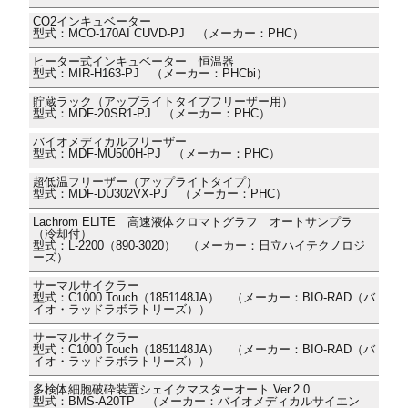
CO2インキュベーター
型式：MCO-170AI CUVD-PJ （メーカー：PHC）
ヒーター式インキュベーター 恒温器
型式：MIR-H163-PJ （メーカー：PHCbi）
貯蔵ラック（アップライトタイプフリーザー用）
型式：MDF-20SR1-PJ （メーカー：PHC）
バイオメディカルフリーザー
型式：MDF-MU500H-PJ （メーカー：PHC）
超低温フリーザー（アップライトタイプ）
型式：MDF-DU302VX-PJ （メーカー：PHC）
Lachrom ELITE 高速液体クロマトグラフ オートサンプラ
（冷却付）
型式：L-2200（890-3020） （メーカー：日立ハイテクノロジ
ーズ）
サーマルサイクラー
型式：C1000 Touch（1851148JA） （メーカー：BIO-RAD（バ
イオ・ラッドラボラトリーズ））
サーマルサイクラー
型式：C1000 Touch（1851148JA） （メーカー：BIO-RAD（バ
イオ・ラッドラボラトリーズ））
多検体細胞破砕装置シェイクマスターオート Ver.2.0
型式：BMS-A20TP （メーカー：バイオメディカルサイエン