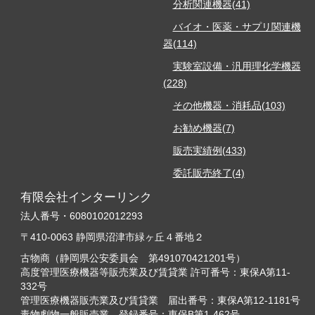
分析関連機器(41)
バイオ・医薬・サプリ関連機
器(114)
実験室設備・汎用理化学機器
(228)
その他機器・消耗品(103)
お勧め機器(7)
販売実績例(433)
委託販売終了(4)
有限会社インターリンク
法人番号・6080102012293
〒410-0063 静岡県沼津市緑ヶ丘４番地２
古物商（静岡県公安委員会 第491070421201号）
高度管理医療機器等販売業及び賃貸業 許可番号：東保A第11-
332号
管理医療機器販売業及び賃貸業 届出番号：東保A第12-1181号
毒物劇物一般販売業 登録番号：東保B第1-462号