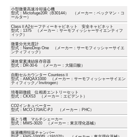
小型微量高速冷却遠心機
型式：Mictofuge20R（B30144） （メーカー：ベックマン・コ
ールター）
ClassⅡA2セーフティーキャビネット 安全キャビネット
型式：1375 （メーカー：サーモフィッシャーサイエンティフ
ィック）
微量分光光度計
型式：NanoDrop One （メーカー：サーモフィッシャーサイエ
ンティフィック）
液体窒素凍結保存容器
型式：DR-30-6 （メーカー：大陽日酸）
自動セルカウンター CountessⅡ
型式：AMQAX1000 （メーカー：サーモフィッシャーサイエン
ティフィック／Invitrogen）
培養顕微鏡 位相差エントリーセット
型式：CKX53 （メーカー：エビデント）
CO2インキュベーター
型式：MCO-170AIC-PJ （メーカー：PHC）
振とう機 マルチシェーカー
型式：MMS-3020 （メーカー：東京理化器械）
振盪機用恒温チャンバー
型式：FMS-1000型（191070） （メーカー：東京理化器械）