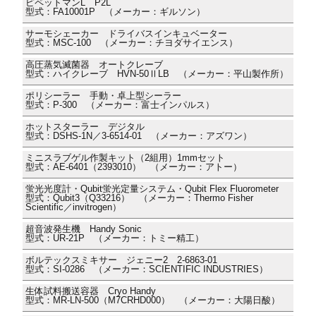
ピペットマンL P2L
型式：FA10001P （メーカー：ギルソン）
サーモシェーカー ドライバスインキュベーター
型式：MSC-100 （メーカー：チヨダサイエンス）
高圧蒸気滅菌器 オートクレーブ
型式：ハイクレーブ HVN-50ⅡLB （メーカー：平山製作所）
ポリシーラー 手動・卓上型シーラー
型式：P-300 （メーカー：富士インパルス）
ホットスターラー デジタル
型式：DSHS-1N／3-6514-01 （メーカー：アズワン）
ミニスラブゲル作製キット（2組用）1mmセット
型式：AE-6401（2393010） （メーカー：アトー）
蛍光光度計・Qubit蛍光定量システム・Qubit Flex Fluorometer
型式：Qubit3（Q33216） （メーカー：Thermo Fisher
Scientific／invitrogen）
超音波発生機 Handy Sonic
型式：UR-21P （メーカー：トミー精工）
ボルテックスミキサー ジェニー2 2-6863-01
型式：SI-0286 （メーカー：SCIENTIFIC INDUSTRIES）
生体試料搬送容器 Cryo Handy
型式：MR-LN-500（M7CRHD000） （メーカー：大陽日酸）