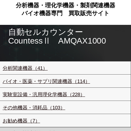
分析機器・理化学機器・製剤関連機器
バイオ機器専門
買取販売サイト
自動セルカウンター
CountessⅡ AMQAX1000
分析関連機器（41）
バイオ・医薬・サプリ関連機器（114）
実験室設備・汎用理化学機器（228）
その他機器・消耗品（103）
お勧め機器（7）