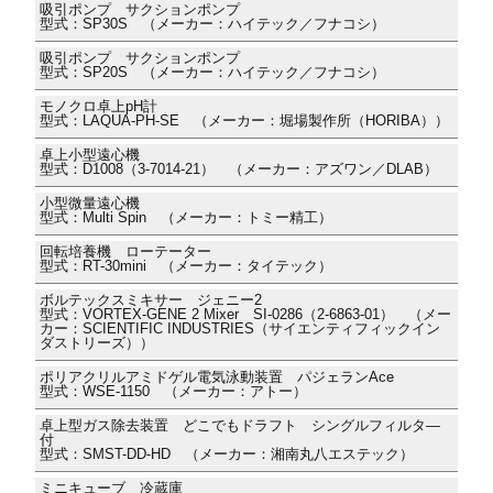
吸引ポンプ サクションポンプ
型式：SP30S （メーカー：ハイテック／フナコシ）
吸引ポンプ サクションポンプ
型式：SP20S （メーカー：ハイテック／フナコシ）
モノクロ卓上pH計
型式：LAQUA-PH-SE （メーカー：堀場製作所（HORIBA））
卓上小型遠心機
型式：D1008（3-7014-21） （メーカー：アズワン／DLAB）
小型微量遠心機
型式：Multi Spin （メーカー：トミー精工）
回転培養機 ローテーター
型式：RT-30mini （メーカー：タイテック）
ボルテックスミキサー ジェニー2
型式：VORTEX-GENE 2 Mixer SI-0286（2-6863-01） （メー
カー：SCIENTIFIC INDUSTRIES（サイエンティフィックイン
ダストリーズ））
ポリアクリルアミドゲル電気泳動装置 パジェランAce
型式：WSE-1150 （メーカー：アトー）
卓上型ガス除去装置 どこでもドラフト シングルフィルタ―
付
型式：SMST-DD-HD （メーカー：湘南丸八エステック）
ミニキューブ 冷蔵庫