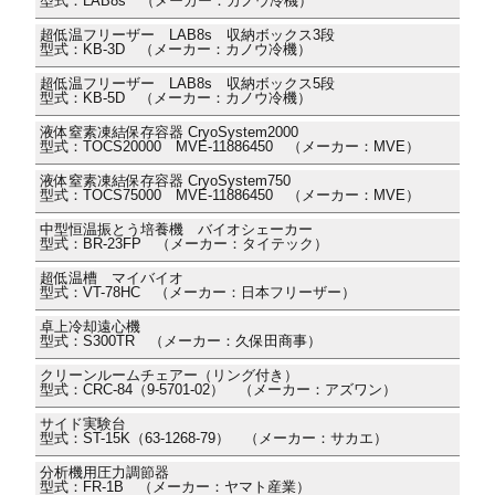
型式：LAB8s （メーカー：カノウ冷機）
超低温フリーザー LAB8s 収納ボックス3段
型式：KB-3D （メーカー：カノウ冷機）
超低温フリーザー LAB8s 収納ボックス5段
型式：KB-5D （メーカー：カノウ冷機）
液体窒素凍結保存容器 CryoSystem2000
型式：TOCS20000 MVE-11886450 （メーカー：MVE）
液体窒素凍結保存容器 CryoSystem750
型式：TOCS75000 MVE-11886450 （メーカー：MVE）
中型恒温振とう培養機 バイオシェーカー
型式：BR-23FP （メーカー：タイテック）
超低温槽 マイバイオ
型式：VT-78HC （メーカー：日本フリーザー）
卓上冷却遠心機
型式：S300TR （メーカー：久保田商事）
クリーンルームチェアー（リング付き）
型式：CRC-84（9-5701-02） （メーカー：アズワン）
サイド実験台
型式：ST-15K（63-1268-79） （メーカー：サカエ）
分析機用圧力調節器
型式：FR-1B （メーカー：ヤマト産業）