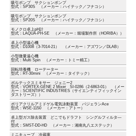
吸引ポンプ サクションポンプ
型式：SP30S （メーカー：ハイテック／フナコシ）
吸引ポンプ サクションポンプ
型式：SP20S （メーカー：ハイテック／フナコシ）
モノクロ卓上pH計
型式：LAQUA-PH-SE （メーカー：堀場製作所（HORIBA））
卓上小型遠心機
型式：D1008（3-7014-21） （メーカー：アズワン／DLAB）
小型微量遠心機
型式：Multi Spin （メーカー：トミー精工）
回転培養機 ローテーター
型式：RT-30mini （メーカー：タイテック）
ボルテックスミキサー ジェニー2
型式：VORTEX-GENE 2 Mixer SI-0286（2-6863-01） （メー
カー：SCIENTIFIC INDUSTRIES（サイエンティフィックイン
ダストリーズ））
ポリアクリルアミドゲル電気泳動装置 パジェランAce
型式：WSE-1150 （メーカー：アトー）
卓上型ガス除去装置 どこでもドラフト シングルフィルタ―
付
型式：SMST-DD-HD （メーカー：湘南丸八エステック）
ミニキューブ 冷蔵庫