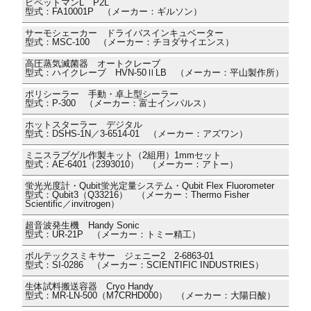
ピペットマンL P2L
型式：FA10001P （メーカー：ギルソン）
サーモシェーカー ドライバスインキュベーター
型式：MSC-100 （メーカー：チヨダサイエンス）
高圧蒸気滅菌器 オートクレーブ
型式：ハイクレーブ HVN-50ⅡLB （メーカー：平山製作所）
ポリシーラー 手動・卓上型シーラー
型式：P-300 （メーカー：富士インパルス）
ホットスターラー デジタル
型式：DSHS-1N／3-6514-01 （メーカー：アズワン）
ミニスラブゲル作製キット（2組用）1mmセット
型式：AE-6401（2393010） （メーカー：アトー）
蛍光光度計・Qubit蛍光定量システム・Qubit Flex Fluorometer
型式：Qubit3（Q33216） （メーカー：Thermo Fisher
Scientific／invitrogen）
超音波発生機 Handy Sonic
型式：UR-21P （メーカー：トミー精工）
ボルテックスミキサー ジェニー2 2-6863-01
型式：SI-0286 （メーカー：SCIENTIFIC INDUSTRIES）
生体試料搬送容器 Cryo Handy
型式：MR-LN-500（M7CRHD000） （メーカー：大陽日酸）