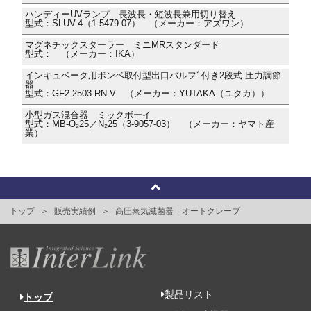
ハンディーUVランプ 長波長・短波長兼用切り替え
型式：SLUV-4（1-5479-07） （メーカー：アズワン）
マグネチックスターラー ミニMRスタンダード
型式： （メーカー：IKA）
インキュベータ用ボンベ取付型出口バルフﾞ付き2段式 圧力調節
器
型式：GF2-2503-RN-V （メーカー：YUTAKA（ユタカ））
小型ガス混合器 ミックボーイ
型式：MB-O₂25／N₂25（3-9057-03） （メーカー：ヤマト産
業）
トップ
販売実績例
高圧蒸気滅菌器 オートクレーブ
製品リスト
トップ