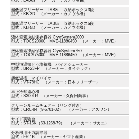
型式：LAB8s （メーカー：カノウ冷機）
超低温フリーザー LAB8s 収納ボックス3段
型式：KB-3D （メーカー：カノウ冷機）
超低温フリーザー LAB8s 収納ボックス5段
型式：KB-5D （メーカー：カノウ冷機）
液体窒素凍結保存容器 CryoSystem2000
型式：TOCS20000 MVE-11886450 （メーカー：MVE）
液体窒素凍結保存容器 CryoSystem750
型式：TOCS75000 MVE-11886450 （メーカー：MVE）
中型恒温振とう培養機 バイオシェーカー
型式：BR-23FP （メーカー：タイテック）
超低温槽 マイバイオ
型式：VT-78HC （メーカー：日本フリーザー）
卓上冷却遠心機
型式：S300TR （メーカー：久保田商事）
クリーンルームチェアー（リング付き）
型式：CRC-84（9-5701-02） （メーカー：アズワン）
サイド実験台
型式：ST-15K（63-1268-79） （メーカー：サカエ）
分析機用圧力調節器
型式：FR-1B （メーカー：ヤマト産業）