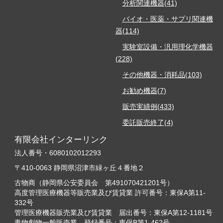
分析関連機器(41)
バイオ・医薬・サプリ関連機
器(114)
実験室設備・汎用理化学機器
(228)
その他機器・消耗品(103)
お勧め機器(7)
販売実績例(433)
委託販売終了(4)
有限会社インターリンク
法人番号・6080102012293
〒410-0063 静岡県沼津市緑ヶ丘４番地２
古物商（静岡県公安委員会 第491070421201号）
高度管理医療機器等販売業及び賃貸業 許可番号：東保A第11-
332号
管理医療機器販売業及び賃貸業 届出番号：東保A第12-1181号
毒物劇物一般販売業 登録番号：東保B第1-462号