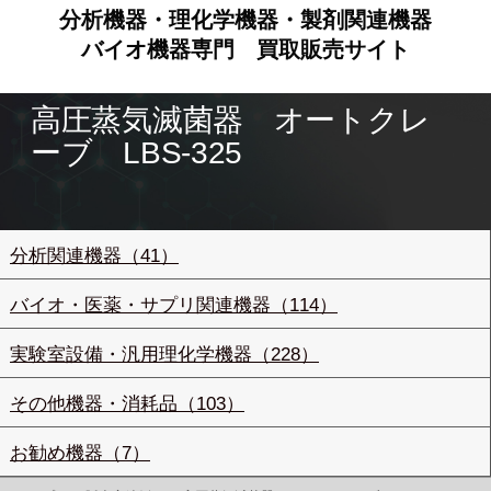
分析機器・理化学機器・製剤関連機器
バイオ機器専門
買取販売サイト
高圧蒸気滅菌器 オートクレ
ーブ LBS-325
分析関連機器（41）
バイオ・医薬・サプリ関連機器（114）
実験室設備・汎用理化学機器（228）
その他機器・消耗品（103）
お勧め機器（7）