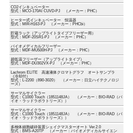
CO2インキュベーター
型式：MCO-170AI CUVD-PJ （メーカー：PHC）
ヒーター式インキュベーター 恒温器
型式：MIR-H163-PJ （メーカー：PHCbi）
貯蔵ラック（アップライトタイプフリーザー用）
型式：MDF-20SR1-PJ （メーカー：PHC）
バイオメディカルフリーザー
型式：MDF-MU500H-PJ （メーカー：PHC）
超低温フリーザー（アップライトタイプ）
型式：MDF-DU302VX-PJ （メーカー：PHC）
Lachrom ELITE 高速液体クロマトグラフ オートサンプラ
（冷却付）
型式：L-2200（890-3020） （メーカー：日立ハイテクノロジ
ーズ）
サーマルサイクラー
型式：C1000 Touch（1851148JA） （メーカー：BIO-RAD（バ
イオ・ラッドラボラトリーズ））
サーマルサイクラー
型式：C1000 Touch（1851148JA） （メーカー：BIO-RAD（バ
イオ・ラッドラボラトリーズ））
多検体細胞破砕装置シェイクマスターオート Ver.2.0
型式：BMS-A20TP （メーカー：バイオメディカルサイエン