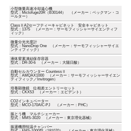
小型微量高速冷却遠心機
型式：Mictofuge20R（B30144） （メーカー：ベックマン・コ
ールター）
ClassⅡA2セーフティーキャビネット 安全キャビネット
型式：1375 （メーカー：サーモフィッシャーサイエンティフ
ィック）
微量分光光度計
型式：NanoDrop One （メーカー：サーモフィッシャーサイエ
ンティフィック）
液体窒素凍結保存容器
型式：DR-30-6 （メーカー：大陽日酸）
自動セルカウンター CountessⅡ
型式：AMQAX1000 （メーカー：サーモフィッシャーサイエン
ティフィック／Invitrogen）
培養顕微鏡 位相差エントリーセット
型式：CKX53 （メーカー：エビデント）
CO2インキュベーター
型式：MCO-170AIC-PJ （メーカー：PHC）
振とう機 マルチシェーカー
型式：MMS-3020 （メーカー：東京理化器械）
振盪機用恒温チャンバー
型式：FMS-1000型（191070） （メーカー：東京理化器械）