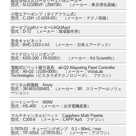
縦型冷却方式ロータリーエバポレーター
型式：N-1210BVF（269730） （メーカー：東京理化器械）
小型エアーポンプ（ダイアフラム式）
型式：C-15H（2-1634-03） （メーカー：テクノ高槻）
ポータブルpHメーターLAQUAact
型式：D-72 （メーカー：堀場製作所）
安全キャビネット
型式：BHC-1310ⅡA2 （メーカー：日本エアーテック）
マイクロシリンジポンプ
型式：KDS-100（78-0100J） （メーカー：Kd Scientific）
電動式ピペット吸引器具 ali-Q2 Aliquoting Pipet Controller
型式：Ali-Q2（2100-0005） （メーカー：VistaLab
Technologies（ビスタラボテクノロジーズ） フナコシ）
デジタル顕微鏡 Anyty
型式：3R-MSUSB401 （メーカー：3R スリーアールソリュ
ーション）
ヒートシーラー 400W
型式：HS-400 （メーカー：太洋電機産業）
マルチチャンネルピペット CappAero Multi Pipette
型式：C200-8 （メーカー：CAPP ApS フナコシ）
2-7870-01 チュービングポンプ 0.1～90mL／min
型式：TP-10SA（2-7870-01） （メーカー：アズワン）