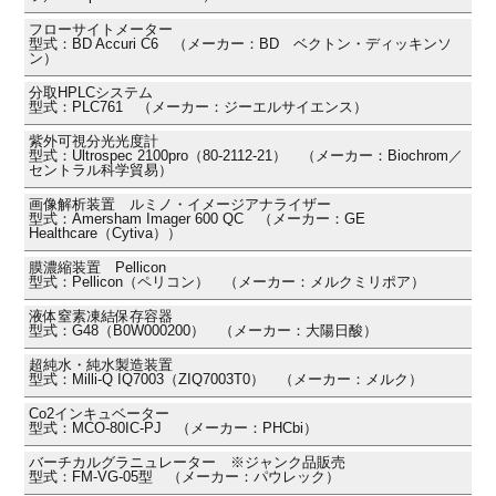
フローサイトメーター
型式：BD Accuri C6 （メーカー：BD ベクトン・ディッキンソ
ン）
分取HPLCシステム
型式：PLC761 （メーカー：ジーエルサイエンス）
紫外可視分光光度計
型式：Ultrospec 2100pro（80-2112-21） （メーカー：Biochrom／
セントラル科学貿易）
画像解析装置 ルミノ・イメージアナライザー
型式：Amersham Imager 600 QC （メーカー：GE
Healthcare（Cytiva））
膜濃縮装置 Pellicon
型式：Pellicon（ペリコン） （メーカー：メルクミリポア）
液体窒素凍結保存容器
型式：G48（B0W000200） （メーカー：大陽日酸）
超純水・純水製造装置
型式：Milli-Q IQ7003（ZIQ7003T0） （メーカー：メルク）
Co2インキュベーター
型式：MCO-80IC-PJ （メーカー：PHCbi）
バーチカルグラニュレーター ※ジャンク品販売
型式：FM-VG-05型 （メーカー：パウレック）