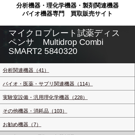
分析機器・理化学機器・製剤関連機器
バイオ機器専門
買取販売サイト
マイクロプレート試薬ディス
ペンサ Multidrop Combi
SMART2 5840320
分析関連機器（41）
バイオ・医薬・サプリ関連機器（114）
実験室設備・汎用理化学機器（228）
その他機器・消耗品（103）
お勧め機器（7）