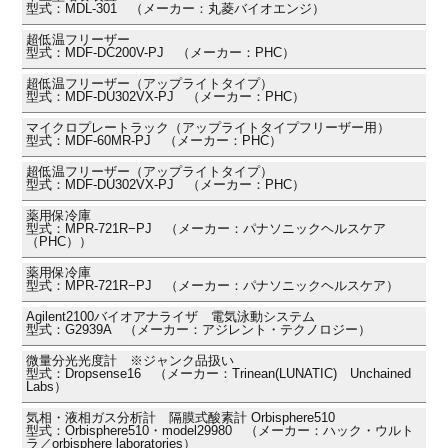
型式：MDL-301 （メーカー：丸菱バイオエンジ）
超低温フリーザー
型式：MDF-DC200V-PJ （メーカー：PHC）
超低温フリーザー（アップライトタイプ）
型式：MDF-DU302VX-PJ （メーカー：PHC）
マイクロプレートラック（アップライトタイプフリーザー用）
型式：MDF-60MR-PJ （メーカー：PHC）
超低温フリーザー（アップライトタイプ）
型式：MDF-DU302VX-PJ （メーカー：PHC）
薬用保冷庫
型式：MPR-721R−PJ （メーカー：パナソニックヘルスケア
（PHC））
薬用保冷庫
型式：MPR-721R−PJ （メーカー：パナソニックヘルスケア）
Agilent2100バイオアナライザ 電気泳動システム
型式：G2939A （メーカー：アジレント・テクノロジー）
微量分光光度計 ※ジャンク品扱い
型式：Dropsense16 （メーカー：Trinean(LUNATIC) Unchained
Labs）
気相・液相ガス分析計 隔膜式酸素計 Orbisphere510
型式：Orbisphere510・model29980 （メーカー：ハック・ウルト
ラ／orbisphere laboratories）