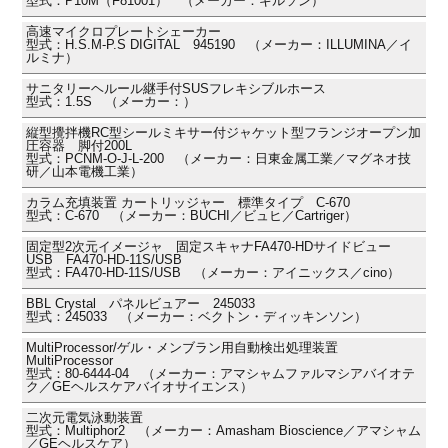
型式：P10M（F81001） （メーカー：ギルソン）
高速マイクロプレートシェーカー
型式：H.S.M-P.S DIGITAL 945190 （メーカー：ILLUMINA／イ
ルミナ）
サニタリーヘルール継手付SUSフレキシブルホース
型式：1.5S （メーカー：）
縦型攪拌機RC型シールミキサー付ジャケット型フランジオープン加
圧容器 脚付200L
型式：PCNM-O-J-L-200 （メーカー：日東金属工業／マグネオ技
研／山本電機工業）
カラム充填装置 カートリッジャー 標準タイプ C-670
型式：C-670 （メーカー：BUCHI／ビュヒ／Cartriger）
固定型2次元イメージャ 固定スキャナFA470-HDサイドビュー
USB FA470-HD-11S/USB
型式：FA470-HD-11S/USB （メーカー：アイニックス／cino）
BBL Crystal パネルビュアー 245033
型式：245033 （メーカー：ベクトン・ディッキンソン）
MultiProcessor/ゲル・メンブラン用自動検出処理装置
MultiProcessor
型式：80-6444-04 （メーカー：アマシャムファルマシアバイオテ
ク／GEヘルスケアバイオサイエンス）
二次元電気泳動装置
型式：Multiphor2 （メーカー：Amasham Bioscience／アマシャム
／GEヘルスケア）