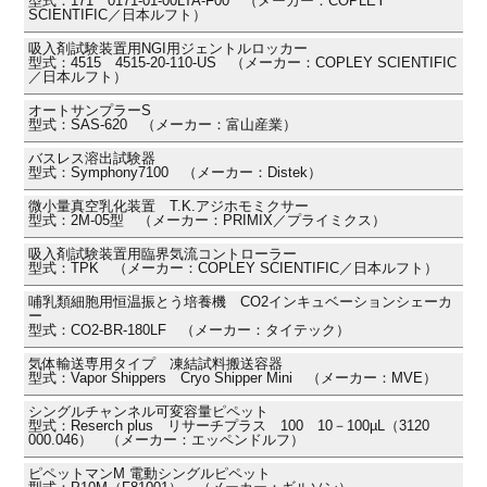
型式：171 0171-01-00LTA-F00 （メーカー：COPLEY
SCIENTIFIC／日本ルフト）
吸入剤試験装置用NGI用ジェントルロッカー
型式：4515 4515-20-110-US （メーカー：COPLEY SCIENTIFIC
／日本ルフト）
オートサンプラーS
型式：SAS-620 （メーカー：富山産業）
バスレス溶出試験器
型式：Symphony7100 （メーカー：Distek）
微小量真空乳化装置 T.K.アジホモミクサー
型式：2M-05型 （メーカー：PRIMIX／プライミクス）
吸入剤試験装置用臨界気流コントローラー
型式：TPK （メーカー：COPLEY SCIENTIFIC／日本ルフト）
哺乳類細胞用恒温振とう培養機 CO2インキュベーションシェーカ
ー
型式：CO2-BR-180LF （メーカー：タイテック）
気体輸送専用タイプ 凍結試料搬送容器
型式：Vapor Shippers Cryo Shipper Mini （メーカー：MVE）
シングルチャンネル可変容量ピペット
型式：Reserch plus リサーチプラス 100 10－100µL（3120
000.046） （メーカー：エッペンドルフ）
ピペットマンM 電動シングルピペット