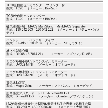
TC20全自動セルカウンター プリンター付
型式：TC20 （メーカー：BioRad）
TC20全自動セルカウンター
型式：TC20 （メーカー：BioRad）
磁気細胞分離 MACS MultiStand MiniMACS Separator
型式：130-042-303 130-042-102 （メーカー：ミリテニーバイオ
テク）
ハンドシーラー バッテリータイプ
型式：KL-196／83007187 （メーカー：SBカワスミ）
卓上小型遠心機
型式：D1008（3-7014-21） （メーカー：アズワン／DLAB）
ミニゲル用小型UVトランスイルミネーター
型式：UV302-MINI （メーカー：オプトコード）
ミニゲル用小型UVトランスイルミネーター
型式：UV365-MINI （メーカー：オプトコード）
電気泳動装置
型式：Mupid-2plus （メーカー：アドバンス ミューピッド）
超高感度デジタルオートELISA Simoa®HD-X
型式：Simoa®HD-X （メーカー：Quanterix／フィルジェン）
LN2自動供給機能付 大型液体窒素凍結保存容器（気相保存型）
型式：DR-250LM（A0DR250G0） （メーカー：太陽日酸）