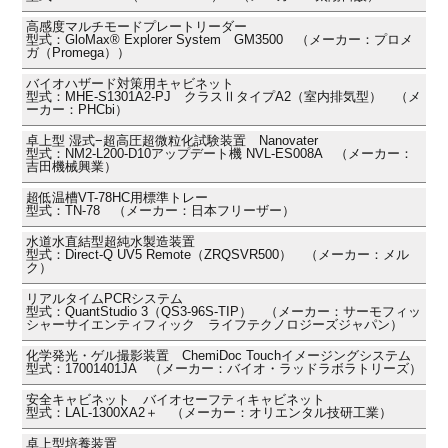
高感度マルチモードプレートリーダー
型式：GloMax® Explorer System GM3500 （メーカー：プロメ
ガ（Promega））
バイオハザード対策用キャビネット
型式：MHE-S1301A2-PJ クラスⅡタイプA2（室内排気型） （メ
ーカー：PHCbi）
卓上型 湿式−超高圧超微粒化試験装置 Nanovater
型式：NM2-L200-D10アップデート機 NVL-ES008A （メーカー：
吉田機械興業）
超低温槽VT-78HC用標準トレー
型式：TN-78 （メーカー：日本フリーザー）
水道水直結型超純水製造装置
型式：Direct-Q UV5 Remote（ZRQSVR500） （メーカー：メル
ク）
リアルタイムPCRシステム
型式：QuantStudio 3（QS3-96S-TIP） （メーカー：サーモフィッ
シャーサイエンティフィック ライフテクノロジーズジャパン）
化学発光・ゲル撮影装置 ChemiDoc Touchイメージングシステム
型式：17001401JA （メーカー：バイオ・ラッドラボラトリーズ）
安全キャビネット バイオセーフティキャビネット
型式：LAL-1300XA2＋ （メーカー：オリエンタル技研工業）
卓上型培養装置