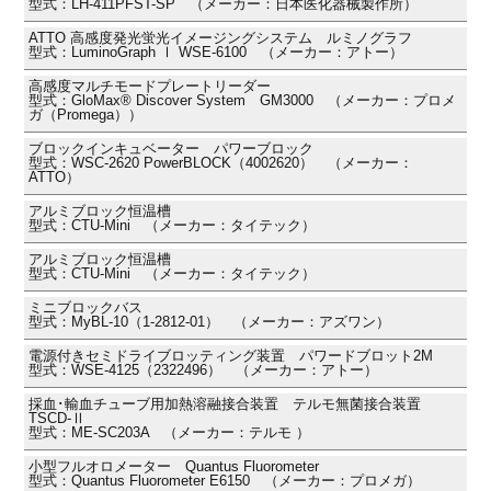
型式：LH-411PFST-SP （メーカー：日本医化器械製作所）
ATTO 高感度発光蛍光イメージングシステム ルミノグラフ
型式：LuminoGraph Ⅰ WSE-6100 （メーカー：アトー）
高感度マルチモードプレートリーダー
型式：GloMax® Discover System GM3000 （メーカー：プロメ
ガ（Promega））
ブロックインキュベーター パワーブロック
型式：WSC-2620 PowerBLOCK（4002620） （メーカー：
ATTO）
アルミブロック恒温槽
型式：CTU-Mini （メーカー：タイテック）
アルミブロック恒温槽
型式：CTU-Mini （メーカー：タイテック）
ミニブロックバス
型式：MyBL-10（1-2812-01） （メーカー：アズワン）
電源付きセミドライブロッティング装置 パワードブロット2M
型式：WSE-4125（2322496） （メーカー：アトー）
採血･輸血チューブ用加熱溶融接合装置 テルモ無菌接合装置
TSCD-Ⅱ
型式：ME-SC203A （メーカー：テルモ ）
小型フルオロメーター Quantus Fluorometer
型式：Quantus Fluorometer E6150 （メーカー：プロメガ）