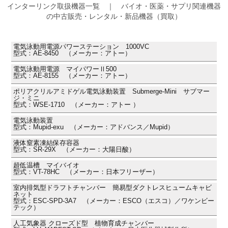
インターリンク取扱機器一覧 ｜ バイオ・医薬・サプリ関連機器
の中古販売・レンタル・新品機器（買取）
電気泳動用電源パワーステーション 1000VC
型式：AE-8450 （メーカー：アトー）
電気泳動用電源 マイパワーⅡ500
型式：AE-8155 （メーカー：アトー）
ポリアクリルアミドゲル電気泳動装置 Submerge-Mini サブマー
ジ・ミニ
型式：WSE-1710 （メーカー：アトー ）
電気泳動装置
型式：Mupid-exu （メーカー：アドバンス／Mupid）
液体窒素凍結保存容器
型式：SR-29X （メーカー：大陽日酸）
超低温槽 マイバイオ
型式：VT-78HC （メーカー：日本フリーザー）
室内排気型ドラフトチャンバー 簡易型ダクトレスヒュームキャビ
ネット
型式：ESC-SPD-3A7 （メーカー：ESCO（エスコ）／ワケンビー
テック）
人工気象器 クローズド型 植物育成チャンバー