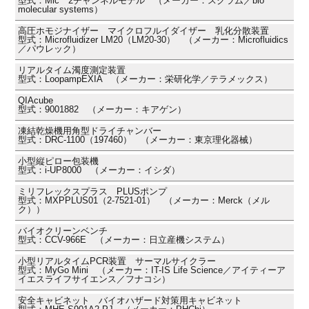
型式：Mic 2チャンネルモデル （メーカー：スクラム／bio
molecular systems）
高圧ホモジナイザー マイクロフルイダイザー 乳化分散装置
型式：Microfluidizer LM20（LM20-30） （メーカー：Microfluidics
／パウレック）
リアルタイム濁度測定装置
型式：LoopampEXIA （メーカー：栄研化学／テラメックス）
QIAcube
型式：9001882 （メーカー：キアゲン）
凍結乾燥機用角型ドライチャンバー
型式：DRC-1100（197460） （メーカー：東京理化器械）
小型縦ピロー包装機
型式：i-UP8000 （メーカー：イシダ）
ミリフレックスプラス PLUSポンプ
型式：MXPPLUS01（2-7521-01） （メーカー：Merck（メル
ク））
バイオクリーンベンチ
型式：CCV-966E （メーカー：日立産機システム）
小型リアルタイムPCR装置 サーマルサイクラー
型式：MyGo Mini （メーカー：IT-IS Life Science／アイティーア
イエスライフサイエンス／フナコシ）
安全キャビネット バイオハザード対策用キャビネット