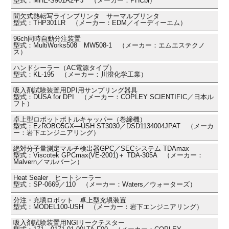
型式：MHE-S901A2-PJ （メーカー：PHCbi）
間欠式熱転写ラインプリンタ サーマルプリンタ
型式：THP301LR （メーカー：EDM／イーディーエム）
96ch同時自動分注装置
型式：MultiWorks508 MW508-1 （メーカー：エムエステクノ
ス）
ハンドシーラー（AC電源タイプ）
型式：KL-195 （メーカー：川澄化学工業）
吸入剤試験装置用DPI用サンプリング器具
型式：DUSA for DPI （メーカー：COPLEY SCIENTIFIC／日本ル
フト）
卓上型ロボットボトルキャッパー（巻締機）
型式：EzROBO5GX―USH ST3030／DSD1134004JPAT （メーカ
ー：岩下エンジニアリング）
絶対分子量測定マルチ検出器GPC／SECシステム TDAmax
型式：Viscotek GPCmax(VE-2001)＋ TDA-305A （メーカー：
Malvern／マルバーン）
Heat Sealer ヒートシーラー
型式：SP-0669／110 （メーカー：Waters／ウォーターズ）
分注・充塡ロボット 卓上型充塡装置
型式：MODEL100-USH （メーカー：岩下エンジニアリング）
吸入剤試験装置用NGIリークテスター