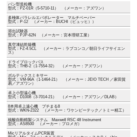
パン型造粒機
型式：PZ-01R（5-5710-11） （メーカー：アズワン）
多検体パラレルエバポレーター マルチベーパー
型式：P-12 （メーカー：BUCHI（ビュッヒ））
溶出試験器
型式：PJP-62N （メーカー：宮本理研工業）
真空凍結乾燥機
型式：FZ-4.5CL （メーカー：ラブコンコ／朝日ライフサイエン
ス）
ドライブロックバス
型式：THB-2（1-7554-32） （メーカー：アズワン）
ボルテックスミキサー
型式：VM-96A（1-1464-21） （メーカー：JEIO TECH ／家田貿
易／アズワン）
卓上小型遠心機
型式：D1008（3-7014-21） （メーカー：アズワン／DLAB）
8本用卓上遠心機 プチまる8
型式：WKN-2322 （メーカー：ワケンビーテック／トミー精工）
核酸自動精製システム Maxwell RSC 48 Instrument
型式：AS8500 （メーカー：プロメガ）
MicリアルタイムPCR装置