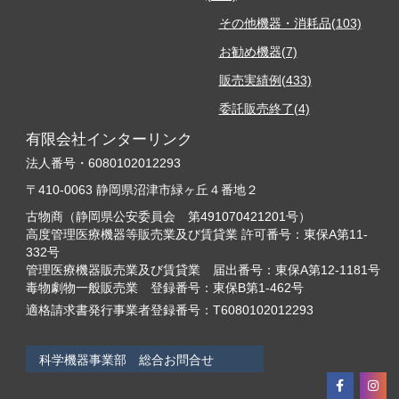
その他機器・消耗品(103)
お勧め機器(7)
販売実績例(433)
委託販売終了(4)
有限会社インターリンク
法人番号・6080102012293
〒410-0063 静岡県沼津市緑ヶ丘４番地２
古物商（静岡県公安委員会 第491070421201号）
高度管理医療機器等販売業及び賃貸業 許可番号：東保A第11-
332号
管理医療機器販売業及び賃貸業 届出番号：東保A第12-1181号
毒物劇物一般販売業 登録番号：東保B第1-462号
適格請求書発行事業者登録番号：T6080102012293
科学機器事業部 総合お問合せ