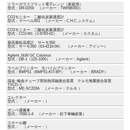
ミラーガラスフラット電子レンジ（家庭用）
型式：DR-D259 （メーカー：TWINBIRD）
CO2モニター 二酸化炭素濃度計
型式：マーベル001 （メーカー：C.H.C.システム）
CO2モニター 二酸化炭素濃度計
型式：CO2-M1（2-8783-02） （メーカー：カスタム）
最高最低温度計 サーモ350
型式：サーモ350（63-4216-04） （メーカー：アイシー）
Agilent J&W GC Columus
型式：DB-1（125-1005） （メーカー：Agilent）
ラベルプリンター モバイルプリンター
型式：BMP51（BMP51-KIT-BP） （メーカー：BRADY）
採血･輸血チューブ用加熱溶融接合装置 テルモ無菌接合装置
TSCD-Ⅱ
型式：ME-SC203A （メーカー：テルモ ）
エレクター
型式： （メーカー：）
ボンベ運搬車
型式：7000-1-4 （メーカー：松下車輛産業）
スチール棚
型式： （メーカー：）