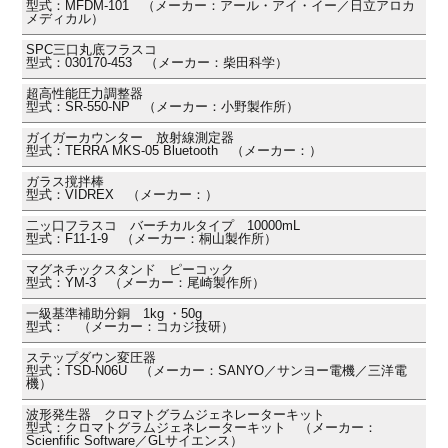
型式：MFDM-101 （メーカー：アール・アイ・イー／日立アロカ
メディカル）
SPC三口丸底フラスコ
型式：030170-453 （メーカー：柴田科学）
超高性能圧力調整器
型式：SR-550-NP （メーカー：小野製作所）
ガイガーカウンター 放射線測定器
型式：TERRA MKS-05 Bluetooth （メーカー：）
ガラス撹拌棒
型式：VIDREX （メーカー：）
二ッ口フラスコ バーチカルタイプ 10000mL
型式：F11-1-9 （メーカー：桐山製作所）
マグネチックスタンド ピーコック
型式：YM-3 （メーカー：尾崎製作所）
一級基準補助分銅 1kg ・50g
型式： （メーカー：コカジ技研）
ステップダウン変圧器
型式：TSD-N06U （メーカー：SANYO／サンヨー電機／三洋電
機）
波形発生器 クロマトグラムジェネレーターキット
型式：クロマトグラムジェネレーターキット （メーカー：
Scienfific Software／GLサイエンス）