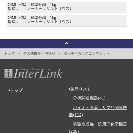
OIML F2級 標準分銅 1kg
型式： （メーカー：ザルトリウス）
OIML F2級 標準分銅 1kg
型式： （メーカー：ザルトリウス）
トップ
その他機器・消耗品
取っ手付ガラスコンデンサー
製品リスト
トップ
分析関連機器(41)
バイオ・医薬・サプリ関連機
器(114)
実験室設備・汎用理化学機器
(228)