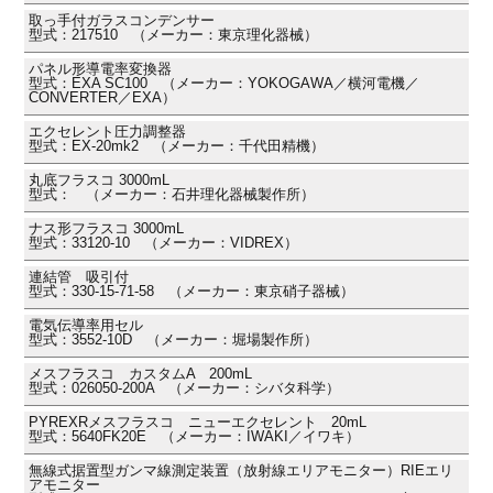
取っ手付ガラスコンデンサー
型式：217510 （メーカー：東京理化器械）
パネル形導電率変換器
型式：EXA SC100 （メーカー：YOKOGAWA／横河電機／
CONVERTER／EXA）
エクセレント圧力調整器
型式：EX-20mk2 （メーカー：千代田精機）
丸底フラスコ 3000mL
型式： （メーカー：石井理化器械製作所）
ナス形フラスコ 3000mL
型式：33120-10 （メーカー：VIDREX）
連結管 吸引付
型式：330-15-71-58 （メーカー：東京硝子器械）
電気伝導率用セル
型式：3552-10D （メーカー：堀場製作所）
メスフラスコ カスタムA 200mL
型式：026050-200A （メーカー：シバタ科学）
PYREXRメスフラスコ ニューエクセレント 20mL
型式：5640FK20E （メーカー：IWAKI／イワキ）
無線式据置型ガンマ線測定装置（放射線エリアモニター）RIEエリ
アモニター