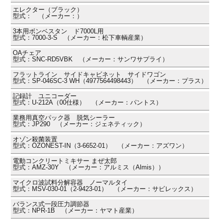
エレクター（ブラック）
型式： （メーカー：）
3本用ボンベスタン ド7000L用
型式：7000-3-S （メーカー：松下車輌産業）
OAチェア
型式：SNC-RD5VBK （メーカー：サンワサプライ）
フラットライン サイドキャビネット サイドワゴン
型式：SP-046SC-3 WH（4977564498443） （メーカー：プラス）
記録計 ユニコーダー
型式：U-212A（00仕様） （メーカー：パントス）
業務用真空パック器 脱気シーラー
型式：JP290 （メーカー：ジェネティック）
オゾン殺菌装置
型式：OZONEST-IN（3-6652-01） （メーカー：アズワン）
電動コンクリートミキサー まぜ太郎
型式：AMZ-30Y （メーカー：アルミス（Almis））
マイクロ波試料分解容器 ノーマルタイ
型式：MSV-030-01（2-9423-01） （メーカー：サビレックス）
バランス式一段圧力調節器
型式：NPR-1B （メーカー：ヤマト産業）