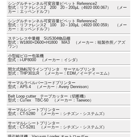
シングルチャンネル可変容量ピペット Reference2
型式：リファレンス2 200 20－200µL（4920 000.067） （メー
カー：エッペンドルフ）
シングルチャンネル可変容量ピペット Reference2
型式：リファレンス2 100 10－100µL（4920 000.059） （メー
カー：エッペンドルフ）
ステンレス中量棚 SUS304物品棚
型式：W1800×D600×H1800 MA3 （メーカー：暁製作所／アズ
ワン）
小型縦ピロー包装機
型式：i-UP8000 （メーカー：イシダ）
間欠式熱転写ラインプリンタ サーマルプリンタ
型式：THP301LR （メーカー：EDM／イーディーエム）
サーマルラベルバーコードプリンター
型式：AP5.4 （メーカー：Avery Dennison）
Belt Loop cutter テープカッター（切断機）
型式：CuTex TBC-50 （メーカー：Taewoo）
サーマルレシートプリンター
型式：CT-S280 （メーカー：シチズン・システムズ）
サーマルレシートプリンター
型式：CT-S281 （メーカー：シチズン・システムズ）
吸引輸送機 Vacuum Loader オートローダー