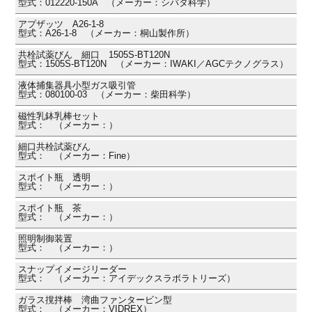
型式：012220-150A （メーカー：シバタ科学）
アプザッツ A26-1-8
型式：A26-1-8 （メーカー：桐山製作所）
共栓試薬びん 細口 1505S-BT120N
型式：1505S-BT120N （メーカー：IWAKI／AGCテクノグラス）
液体捕集器具小型ガス吸引管
型式：080100-03 （メーカー：柴田科学）
磁性乳鉢乳棒セット
型式： （メーカー：）
細口共栓試薬びん
型式： （メーカー：Fine）
スポイト瓶 透明
型式： （メーカー：）
スポイト瓶 茶
型式： （メーカー：）
照明制御装置
型式： （メーカー：）
スナップイメージリーダー
型式： （メーカー：アイデックスラボラトリーズ）
ガラス撹拌棒 湾曲ファンタービン型
型式： （メーカー：VIDREX）