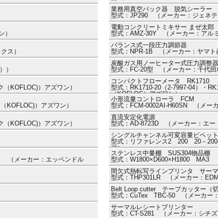
業務用真空パック器 脱気シーラー
型式：JP290 （メーカー：ジェネ
電動コンクリートミキサー まぜ太郎
ワン）
型式：AMZ-30Y （メーカー：アルミ
バランス式一段圧力調節器
レックス）
型式：NPR-1B （メーカー：ヤマ
炭酸ガス用ノーヒーター式圧力調整
カ））
型式：FC-20型 （メーカー：千代
コンパクトフローメータ RK1710
ック（KOFLOC)）アズワン）
型式：RK1710-20（2-7997-04）・
（KOFLOC）アズワン）
小形流量コントローラ FCM
ク（KOFLOC)）アズワン）
型式：FCM-0002AI-H60SN （メ
直流安定化電源
ック（KOFLOC)）アズワン）
型式：AD-8723D （メーカー：エ
シングルチャンネル可変容量ピペット Ref
型式：リファレンス2 200 20－200
フ）
ステンレス中量棚 SUS304物品棚
.059） （メーカー：エッペンドル
型式：W1800×D600×H1800 
間欠式熱転写ラインプリンタ サー
型式：THP301LR （メーカー：E
Belt Loop cutter テープカッター
型式：CuTex TBC-50 （メーカー：
サーマルレシートプリンター
型式：CT-S281 （メーカー：シチ