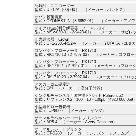
記録計 ユニコーダー
型式：U-212A（00仕様） （メーカー：パントス）
オゾン殺菌装置
型式：OZONEST-IN（3-6652-01） （メーカー：アズ
マイクロ波試料分解容器 ノーマルタイ
型式：MSV-030-01（2-9423-01） （メーカー：サビ
圧力調節器 Crown
型式：GF1-2506-RS2-V （メーカー：YUTAKA（ユタ
コンパクトフローメータ RK1710
型式：RK1710-10（2-7997-03） （メーカー：コフロ
コンパクトフローメータ RK1710
型式：RK1710-1（2-7997-01） （メーカー：コフロッ
コンパクトフローメータ RK1710
型式：RK1710-20（2-7997-04） （メーカー：コフロ
アスカーゴム硬度計
型式：C型 （メーカー：高分子計器）
シングルチャンネル可変容量ピペット Reference2
型式：リファレンス2 100 10－100µL（4920 000
フ）
小型縦ピロー包装機
型式：i-UP8000 （メーカー：イシダ）
サーマルラベルバーコードプリンター
型式：AP5.4 （メーカー：Avery Dennison）
サーマルレシートプリンター
型式：CT-S280 （メーカー：シチズン・システムズ）