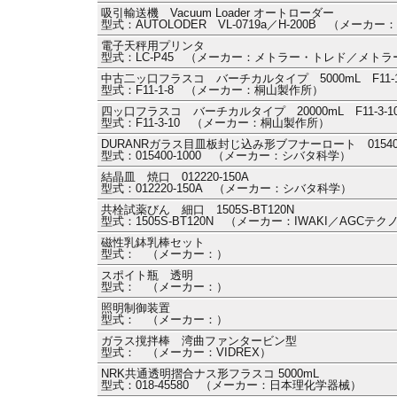
吸引輸送機 Vacuum Loader オートローダー
型式：AUTOLODER VL-0719a／H-200B （メーカ
電子天秤用プリンタ
型式：LC-P45 （メーカー：メトラー・トレド／メト
中古二ッ口フラスコ バーチカルタイプ 5000mL F11-1
型式：F11-1-8 （メーカー：桐山製作所）
四ッ口フラスコ バーチカルタイプ 20000mL F11-3-1
型式：F11-3-10 （メーカー：桐山製作所）
DURANRガラス目皿板封じ込み形ブフナーロート 015400-
型式：015400-1000 （メーカー：シバタ科学）
結晶皿 焼口 012220-150A
型式：012220-150A （メーカー：シバタ科学）
共栓試薬びん 細口 1505S-BT120N
型式：1505S-BT120N （メーカー：IWAKI／AGCテ
磁性乳鉢乳棒セット
型式： （メーカー：）
スポイト瓶 透明
型式： （メーカー：）
照明制御装置
型式： （メーカー：）
ガラス撹拌棒 湾曲ファンタービン型
型式： （メーカー：VIDREX）
NRK共通透明摺合ナス形フラスコ 5000mL
型式：018-45580 （メーカー：日本理化学器械）