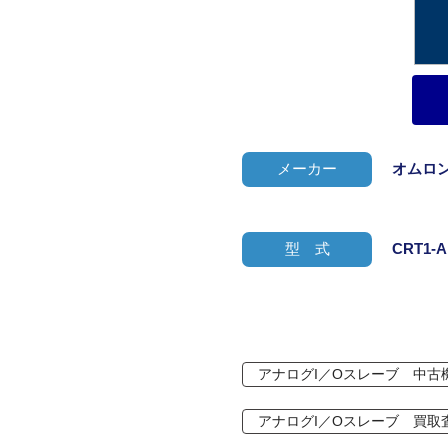
メーカー
オムロ
型 式
CRT1-A
アナログI／Oスレーブ 中古
アナログI／Oスレーブ 買取