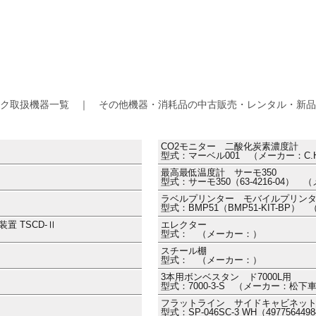
ク取扱機器一覧 ｜ その他機器・消耗品の中古販売・レンタル・新品
CO2モニター 二酸化炭素濃度計
型式：マーベル001 （メーカー：C.H
最高最低温度計 サーモ350
型式：サーモ350（63-4216-04）
ラベルプリンター モバイルプリン
型式：BMP51（BMP51-KIT-BP）
 TSCD-Ⅱ
エレクター
型式： （メーカー：）
スチール棚
型式： （メーカー：）
3本用ボンベスタン ド7000L用
型式：7000-3-S （メーカー：松下
フラットライン サイドキャビネッ
型式：SP-046SC-3 WH（497756