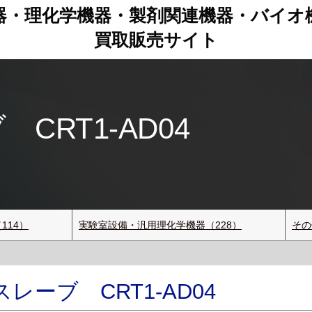
器・理化学機器・製剤関連機器
・
バイオ
買取販売サイト
CRT1-AD04
114）
実験室設備・汎用理化学機器（228）
その
レーブ CRT1-AD04