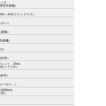
サック
本理化学器械）
WAKI／AGCテクノグラス）
ムロン）
化器械）
代田精機）
EX）
製作所）
レント 20mL
AKI／イワキ）
柴田科学）
h （メーカー：）
000mL
作所）