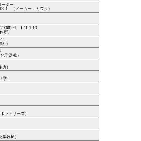
トローダー
H-200B （メーカー：カワタ）
0mL F11-1-10
製作所）
-1
作所）
3
本理化学器械）
作所）
田科学）
ラボラトリーズ）
理化学器械）