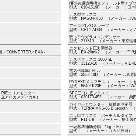
NRK共通透明摺合フォールト型アブ
型式：010-1519F （メーカー：日
ナス型フラスコ
型式：NASU-FK50 （メーカー：I
アナログI／Oスレーブ
型式：CRT1-AD04 （メーカー：オ
取っ手付ガラスコンデンサー
型式：217510 （メーカー：東京理
エクセレント圧力調整器
／CONVERTER／EXA）
型式：EX-20mk2 （メーカー：千
ナス形フラスコ 3000mL
型式：33120-10 （メーカー：VIDR
電気伝導率用セル
型式：3552-10D （メーカー：堀場
PYREXRメスフラスコ ニューエクセ
型式：5640FK20E （メーカー：IW
RIEエリアモニター
SPC三口丸底フラスコ
／日立アロカメディカル）
型式：030170-453 （メーカー：
ガイガーカウンター 放射線測定器
型式：TERRA MKS-05 Bluetoot
二ッ口フラスコ バーチカルタイプ 10
型式：F11-1-9 （メーカー：桐山製
一級基準補助分銅 1kg ・50g
型式： （メーカー：コカジ技研）