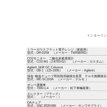
インターリン
ミラーガラスフラット電子レンジ（家庭用）
型式：DR-D259 （メーカー：TWINBIRD）
CO2モニター 二酸化炭素濃度計
型式：CO2-M1（2-8783-02） （メーカー：カスタム）
Agilent J&W GC Columus
型式：DB-1（125-1005） （メーカー：Agilent）
採血･輸血チューブ用加熱溶融接合装置 テルモ無菌接合装置
型式：ME-SC203A （メーカー：テルモ ）
ボンベ運搬車
型式：7000-1-4 （メーカー：松下車輛産業）
エレクター（ブラック）
型式： （メーカー：）
OAチェア
型式：SNC-RD5VBK （メーカー：サンワサプライ）