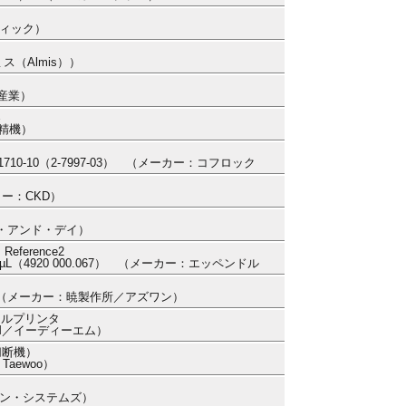
ティック）
ス（Almis））
ト産業）
器
田精機）
RK1710-10（2-7997-03） （メーカー：コフロック
ーカー：CKD）
ー・アンド・デイ）
erence2
µL（4920 000.067） （メーカー：エッペンドル
MA3 （メーカー：暁製作所／アズワン）
マルプリンタ
DM／イーディーエム）
（切断機）
Taewoo）
ズン・システムズ）