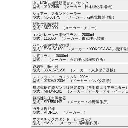
中古NRK共通透明摺合アブサック
型式：010-2945 （メーカー：日本理化学器械）
シュアー スタンドシーラー
型式：NL-601PS （メーカー：石崎電機製作所）
壁取付形酸素計
型式：MG1000 （メーカー：チノー）
エバポレーター用受フラスコ 2000mL
型式：116350 （メーカー：東京理化器械）
パネル形導電率変換器
型式：EXA SC100 （メーカー：YOKOGAWA／横河電機
丸底フラスコ 3000mL
型式： （メーカー：石井理化器械製作所）
連結管 吸引付
型式：330-15-71-58 （メーカー：東京硝子器械）
メスフラスコ カスタムA 200mL
型式：026050-200A （メーカー：シバタ科学）
無線式据置型ガンマ線測定装置（放射線エリアモニター）
型式：MFDM-101 （メーカー：アール・アイ・イー
超高性能圧力調整器
型式：SR-550-NP （メーカー：小野製作所）
ガラス撹拌棒
型式：VIDREX （メーカー：）
マグネチックスタンド ピーコック
型式：YM-3 （メーカー：尾崎製作所）