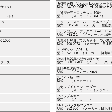
吸引輸送機 Vacuum Loader オー
ー：カワタ）
型式：AUTOLODER VL-0719a／
共通摺合三ッ口フラスコ 100mL
ラートレド）
型式： （メーカー：VIDREX）
-8
二ッ口フラスコ バーチカルタイプ 2000
型式：F11-1-10 （メーカー：桐山
0
ヘルツ型三ッ口フラスコ 50mL F12-2
型式：F12-2-1 （メーカー：桐山製
1000
ろ過板付球形ガラスろ過器 700-007
型式：700-0073 （メーカー：日
アプザッツ A26-1-8
型式：A26-1-8 （メーカー：桐山製
液体捕集器具小型ガス吸引管
クノグラス）
型式：080100-03 （メーカー：柴
細口共栓試薬びん
型式： （メーカー：Fine）
スポイト瓶 茶
型式： （メーカー：）
スナップイメージリーダー
型式： （メーカー：アイデックス
セパラブルカバー 三口
型式： （メーカー：）
NRKセパラブルフラスコ
型式：252-500 （メーカー：日本