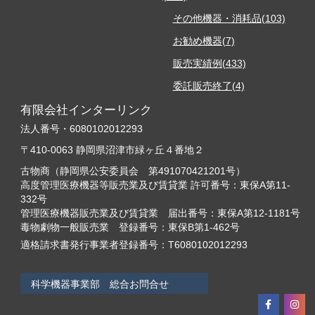
その他機器・消耗品(103)
お勧め機器(7)
販売実績例(433)
委託販売終了(4)
有限会社インターリンク
法人番号・6080102012293
〒410-0063 静岡県沼津市緑ヶ丘４番地２
古物商（静岡県公安委員会 第491070421201号）
高度管理医療機器等販売業及び賃貸業 許可番号：東保A第11-
332号
管理医療機器販売業及び賃貸業 届出番号：東保A第12-1181号
毒物劇物一般販売業 登録番号：東保B第1-462号
適格請求書発行事業者登録番号：T6080102012293
科学機器事業部 総合お問合せ