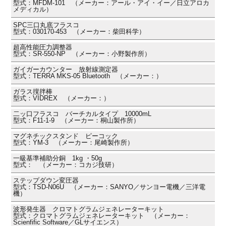
型式：MFDM-101 （メーカー：アール・アイ・イー／日立アロカ
メディカル）
SPC三口丸底フラスコ
型式：030170-453 （メーカー：柴田科学）
超高性能圧力調整器
型式：SR-550-NP （メーカー：小野製作所）
ガイガーカウンター 放射線測定器
型式：TERRA MKS-05 Bluetooth （メーカー：）
ガラス撹拌棒
型式：VIDREX （メーカー：）
二ッ口フラスコ バーチカルタイプ 10000mL
型式：F11-1-9 （メーカー：桐山製作所）
マグネチックスタンド ピーコック
型式：YM-3 （メーカー：尾崎製作所）
一級基準補助分銅 1kg ・50g
型式： （メーカー：コカジ技研）
ステップダウン変圧器
型式：TSD-N06U （メーカー：SANYO／サンヨー電機／三洋電
機）
波形発生器 クロマトグラムジェネレーターキット
型式：クロマトグラムジェネレーターキット （メーカー：
Scienfific Software／GLサイエンス）