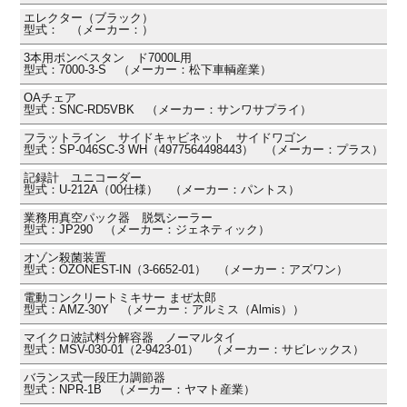
エレクター（ブラック）
型式： （メーカー：）
3本用ボンベスタン ド7000L用
型式：7000-3-S （メーカー：松下車輌産業）
OAチェア
型式：SNC-RD5VBK （メーカー：サンワサプライ）
フラットライン サイドキャビネット サイドワゴン
型式：SP-046SC-3 WH（4977564498443） （メーカー：プラス）
記録計 ユニコーダー
型式：U-212A（00仕様） （メーカー：パントス）
業務用真空パック器 脱気シーラー
型式：JP290 （メーカー：ジェネティック）
オゾン殺菌装置
型式：OZONEST-IN（3-6652-01） （メーカー：アズワン）
電動コンクリートミキサー まぜ太郎
型式：AMZ-30Y （メーカー：アルミス（Almis））
マイクロ波試料分解容器 ノーマルタイ
型式：MSV-030-01（2-9423-01） （メーカー：サビレックス）
バランス式一段圧力調節器
型式：NPR-1B （メーカー：ヤマト産業）