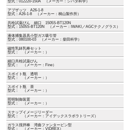
型式：012220-150A （メーカー：シバタ科学）
アプザッツ A26-1-8
型式：A26-1-8 （メーカー：桐山製作所）
共栓試薬びん 細口 1505S-BT120N
型式：1505S-BT120N （メーカー：IWAKI／AGCテクノグラス）
液体捕集器具小型ガス吸引管
型式：080100-03 （メーカー：柴田科学）
磁性乳鉢乳棒セット
型式： （メーカー：）
細口共栓試薬びん
型式： （メーカー：Fine）
スポイト瓶 透明
型式： （メーカー：）
スポイト瓶 茶
型式： （メーカー：）
照明制御装置
型式： （メーカー：）
スナップイメージリーダー
型式： （メーカー：アイデックスラボラトリーズ）
ガラス撹拌棒 湾曲ファンタービン型
型式： （メーカー：VIDREX）