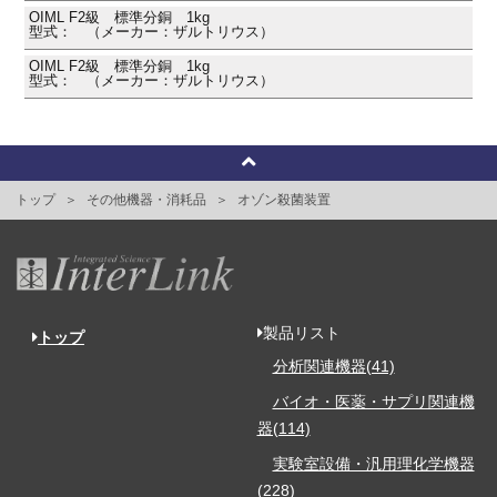
OIML F2級 標準分銅 1kg
型式： （メーカー：ザルトリウス）
OIML F2級 標準分銅 1kg
型式： （メーカー：ザルトリウス）
トップ
その他機器・消耗品
オゾン殺菌装置
製品リスト
トップ
分析関連機器(41)
バイオ・医薬・サプリ関連機
器(114)
実験室設備・汎用理化学機器
(228)