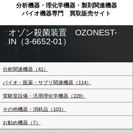
分析機器・理化学機器・製剤関連機器
バイオ機器専門
買取販売サイト
オゾン殺菌装置 OZONEST-
IN（3-6652-01）
分析関連機器（41）
バイオ・医薬・サプリ関連機器（114）
実験室設備・汎用理化学機器（228）
その他機器・消耗品（103）
お勧め機器（7）