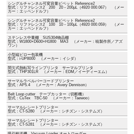
シングルチャンネル可変容量ピペット Reference2
型式：リファレンス2 200 20－200µL（4920 000.067） （メー
カー：エッペンドルフ）
シングルチャンネル可変容量ピペット Reference2
型式：リファレンス2 100 10－100µL（4920 000.059） （メー
カー：エッペンドルフ）
ステンレス中量棚 SUS304物品棚
型式：W1800×D600×H1800 MA3 （メーカー：暁製作所／アズ
ワン）
小型縦ピロー包装機
型式：i-UP8000 （メーカー：イシダ）
間欠式熱転写ラインプリンタ サーマルプリンタ
型式：THP301LR （メーカー：EDM／イーディーエム）
サーマルラベルバーコードプリンター
型式：AP5.4 （メーカー：Avery Dennison）
Belt Loop cutter テープカッター（切断機）
型式：CuTex TBC-50 （メーカー：Taewoo）
サーマルレシートプリンター
型式：CT-S280 （メーカー：シチズン・システムズ）
サーマルレシートプリンター
型式：CT-S281 （メーカー：シチズン・システムズ）
吸引輸送機 Vacuum Loader オートローダー