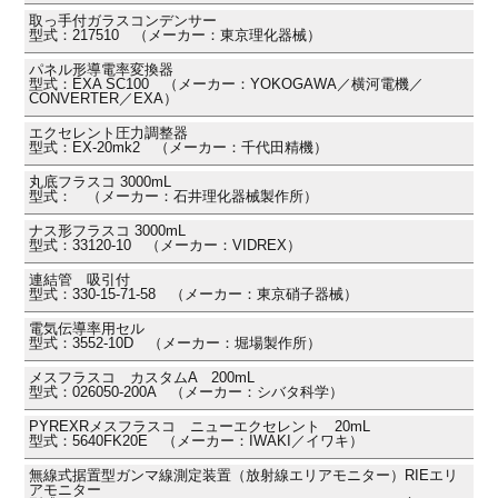
取っ手付ガラスコンデンサー
型式：217510 （メーカー：東京理化器械）
パネル形導電率変換器
型式：EXA SC100 （メーカー：YOKOGAWA／横河電機／
CONVERTER／EXA）
エクセレント圧力調整器
型式：EX-20mk2 （メーカー：千代田精機）
丸底フラスコ 3000mL
型式： （メーカー：石井理化器械製作所）
ナス形フラスコ 3000mL
型式：33120-10 （メーカー：VIDREX）
連結管 吸引付
型式：330-15-71-58 （メーカー：東京硝子器械）
電気伝導率用セル
型式：3552-10D （メーカー：堀場製作所）
メスフラスコ カスタムA 200mL
型式：026050-200A （メーカー：シバタ科学）
PYREXRメスフラスコ ニューエクセレント 20mL
型式：5640FK20E （メーカー：IWAKI／イワキ）
無線式据置型ガンマ線測定装置（放射線エリアモニター）RIEエリ
アモニター