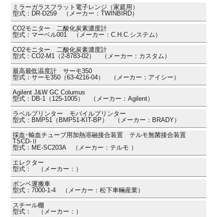
ミラーガラスフラット電子レンジ（家庭用）
型式：DR-D259 （メーカー：TWINBIRD）
CO2モニター 二酸化炭素濃度計
型式：マーベル001 （メーカー：C.H.C.システム）
CO2モニター 二酸化炭素濃度計
型式：CO2-M1（2-8783-02） （メーカー：カスタム）
最高最低温度計 サーモ350
型式：サーモ350（63-4216-04） （メーカー：アイシー）
Agilent J&W GC Columus
型式：DB-1（125-1005） （メーカー：Agilent）
ラベルプリンター モバイルプリンター
型式：BMP51（BMP51-KIT-BP） （メーカー：BRADY）
採血･輸血チューブ用加熱溶融接合装置 テルモ無菌接合装置
TSCD-Ⅱ
型式：ME-SC203A （メーカー：テルモ ）
エレクター
型式： （メーカー：）
ボンベ運搬車
型式：7000-1-4 （メーカー：松下車輛産業）
スチール棚
型式： （メーカー：）