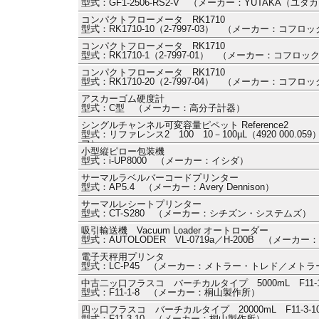
型式：GF1-2506-RS2-V （メーカー：YUTAKA（ユタ
コンパクトフローメータ RK1710
型式：RK1710-10（2-7997-03） （メーカー：コフロ
コンパクトフローメータ RK1710
型式：RK1710-1（2-7997-01） （メーカー：コフロッ
コンパクトフローメータ RK1710
型式：RK1710-20（2-7997-04） （メーカー：コフロ
アスカーゴム硬度計
型式：C型 （メーカー：高分子計器）
シングルチャンネル可変容量ピペット Reference2
型式：リファレンス2 100 10－100µL（4920 000
フ）
小型縦ピロー包装機
型式：i-UP8000 （メーカー：イシダ）
サーマルラベルバーコードプリンター
型式：AP5.4 （メーカー：Avery Dennison）
サーマルレシートプリンター
型式：CT-S280 （メーカー：シチズン・システムズ）
吸引輸送機 Vacuum Loader オートローダー
型式：AUTOLODER VL-0719a／H-200B （メーカ
電子天秤用プリンタ
型式：LC-P45 （メーカー：メトラー・トレド／メト
中古二ッ口フラスコ バーチカルタイプ 5000mL F11-1
型式：F11-1-8 （メーカー：桐山製作所）
四ッ口フラスコ バーチカルタイプ 20000mL F11-3-1
型式：F11-3-10 （メーカー：桐山製作所）