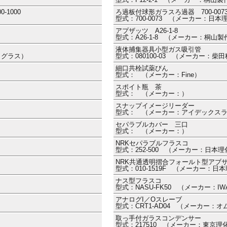
1000
ろ過板付球形ガラスろ過器 700-007
型式：700-0073 （メーカー：日
アプザッツ A26-1-8
型式：A26-1-8 （メーカー：桐山製
液体捕集器具小型ガス吸引管
クノグラス）
型式：080100-03 （メーカー：柴
細口共栓試薬びん
型式： （メーカー：Fine）
スポイト瓶 茶
型式： （メーカー：）
スナップイメージリーダー
型式： （メーカー：アイデックス
セパラブルカバー 三口
型式： （メーカー：）
NRKセパラブルフラスコ
型式：252-500 （メーカー：日本
NRK共通透明摺合フォールト型アブ
型式：010-1519F （メーカー：日
ナス型フラスコ
型式：NASU-FK50 （メーカー：I
アナログI／Oスレーブ
型式：CRT1-AD04 （メーカー：オ
取っ手付ガラスコンデンサー
型式：217510 （メーカー：東京理