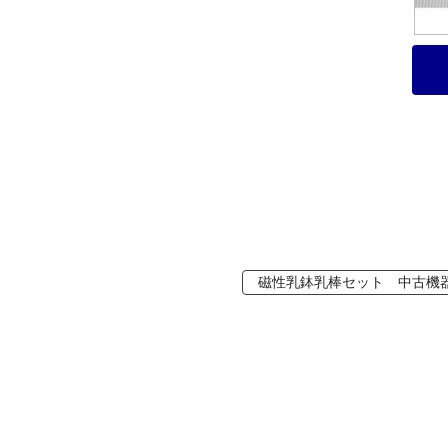
磁性乳鉢乳棒セット 中古機