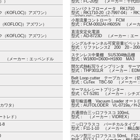
カ））
型式：FC-20型 （メーカー：千代
コンパクトフローメータ RK1710
ック（KOFLOC)）アズワン）
型式：RK1710-20（2-7997-04）・
（KOFLOC）アズワン）
小形流量コントローラ FCM
ク（KOFLOC)）アズワン）
型式：FCM-0002AI-H60SN （メ
直流安定化電源
ック（KOFLOC)）アズワン）
型式：AD-8723D （メーカー：エ
シングルチャンネル可変容量ピペット Ref
型式：リファレンス2 200 20－200
フ）
ステンレス中量棚 SUS304物品棚
.059） （メーカー：エッペンドル
型式：W1800×D600×H1800 
間欠式熱転写ラインプリンタ サー
型式：THP301LR （メーカー：E
Belt Loop cutter テープカッター
型式：CuTex TBC-50 （メーカー：
サーマルレシートプリンター
型式：CT-S281 （メーカー：シチ
吸引輸送機 Vacuum Loader オー
ー：カワタ）
型式：AUTOLODER VL-0719a／
共通摺合三ッ口フラスコ 100mL
ラートレド）
型式： （メーカー：VIDREX）
-8
二ッ口フラスコ バーチカルタイプ 2000
型式：F11-1-10 （メーカー：桐山
0
ヘルツ型三ッ口フラスコ 50mL F12-2
型式：F12-2-1 （メーカー：桐山製