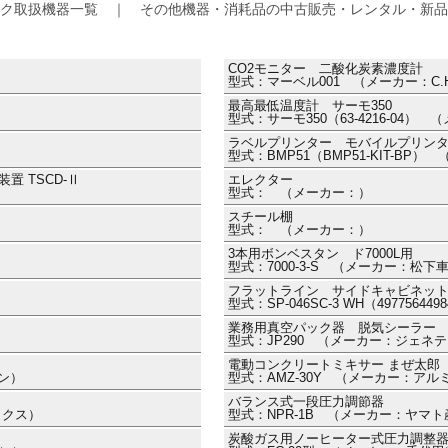
ク取扱機器一覧 ｜ その他機器・消耗品の中古販売・レンタル・新品
CO2モニター 二酸化炭素濃度計
型式：マーベル001 （メーカー：C.H
最高最低温度計 サーモ350
型式：サーモ350（63-4216-04）
ラベルプリンター モバイルプリン
型式：BMP51（BMP51-KIT-BP）
 TSCD-Ⅱ
エレクター
型式： （メーカー：）
スチール棚
型式： （メーカー：）
3本用ボンベスタン ド7000L用
型式：7000-3-S （メーカー：松下
フラットライン サイドキャビネッ
型式：SP-046SC-3 WH（497756
業務用真空パック器 脱気シーラー
型式：JP290 （メーカー：ジェネ
電動コンクリートミキサー まぜ太郎
ワン）
型式：AMZ-30Y （メーカー：アルミ
バランス式一段圧力調節器
レックス）
型式：NPR-1B （メーカー：ヤマ
炭酸ガス用ノーヒーター式圧力調整