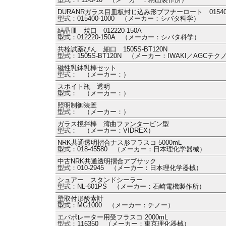
DURANRガラス目皿板封じ込み形ブフナーロート 015400-
型式：015400-1000 （メーカー：シバタ科学）
結晶皿 焼口 012220-150A
型式：012220-150A （メーカー：シバタ科学）
共栓試薬びん 細口 1505S-BT120N
型式：1505S-BT120N （メーカー：IWAKI／AGCテ
磁性乳鉢乳棒セット
型式： （メーカー：）
スポイト瓶 透明
型式： （メーカー：）
照明制御装置
型式： （メーカー：）
ガラス撹拌棒 湾曲ファンタービン型
型式： （メーカー：VIDREX）
NRK共通透明摺合ナス形フラスコ 5000mL
型式：018-45580 （メーカー：日本理化学器械）
中古NRK共通透明摺合アブサック
型式：010-2945 （メーカー：日本理化学器械）
シュアー スタンドシーラー
型式：NL-601PS （メーカー：石崎電機製作所）
壁取付形酸素計
型式：MG1000 （メーカー：チノー）
エバポレーター用受フラスコ 2000mL
型式：116350 （メーカー：東京理化器械）