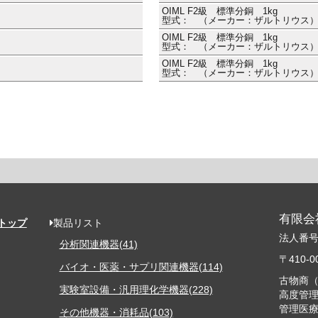
OIML F2級 標準分銅 1kg
型式： （メーカー：ザルトリウス
OIML F2級 標準分銅 1kg
型式： （メーカー：ザルトリウス
OIML F2級 標準分銅 1kg
型式： （メーカー：ザルトリウス
有限会
トップ
製品リスト
法人番号・
分析関連機器(41)
〒410
バイオ・医薬・サプリ関連機器(114)
古物商（
実験室設備・汎用理化学機器(228)
高度管理
管理医療
その他機器・消耗品(103)