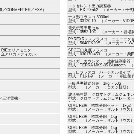
エクセレント圧力調整器
／CONVERTER／EXA）
型式：EX-20mk2 （メーカー：千
ナス形フラスコ 3000mL
型式：33120-10 （メーカー：VIDR
電気伝導率用セル
型式：3552-10D （メーカー：堀場
PYREXRメスフラスコ ニューエクセ
型式：5640FK20E （メーカー：IW
RIEエリアモニター
SPC三口丸底フラスコ
／日立アロカメディカル）
型式：030170-453 （メーカー：
ガイガーカウンター 放射線測定器
型式：TERRA MKS-05 Bluetoot
二ッ口フラスコ バーチカルタイプ 10
型式：F11-1-9 （メーカー：桐山製
一級基準補助分銅 1kg ・50g
型式： （メーカー：コカジ技研）
波形発生器 クロマトグラムジェネ
機／三洋電機）
型式：クロマトグラムジェネレーターキット 
ンス）
OIML F2級 標準分銅セット 1kg2
型式： （メーカー：ザルトリウス
OIML F2級 標準分銅 1kg
型式： （メーカー：ザルトリウス
OIML F2級 標準分銅 1kg
型式： （メーカー：ザルトリウス