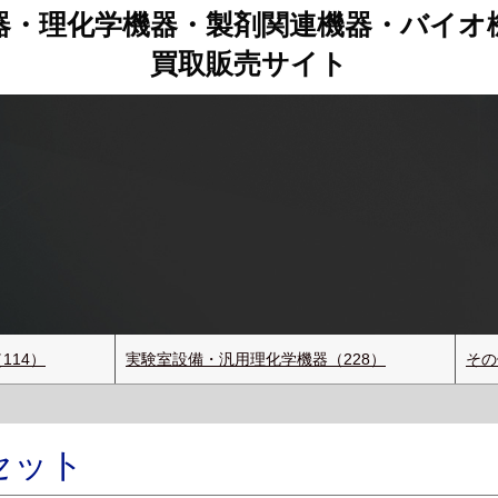
器・理化学機器・製剤関連機器
・
バイオ
買取販売サイト
ト
114）
実験室設備・汎用理化学機器（228）
その
棒セット