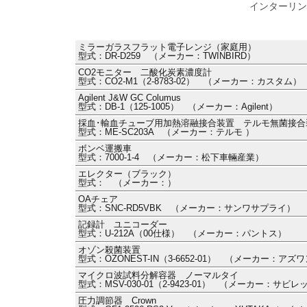
インターリン
ミラーガラスフラット電子レンジ（家庭用）
型式：DR-D259 （メーカー：TWINBIRD）
CO2モニター 二酸化炭素濃度計
型式：CO2-M1（2-8783-02） （メーカー：カスタム）
Agilent J&W GC Columus
型式：DB-1（125-1005） （メーカー：Agilent）
採血･輸血チューブ用加熱溶融接合装置 テルモ無菌接合装置
型式：ME-SC203A （メーカー：テルモ ）
ボンベ運搬車
型式：7000-1-4 （メーカー：松下車輛産業）
エレクター（ブラック）
型式： （メーカー：）
OAチェア
型式：SNC-RD5VBK （メーカー：サンワサプライ）
記録計 ユニコーダー
型式：U-212A（00仕様） （メーカー：パントス）
オゾン殺菌装置
型式：OZONEST-IN（3-6652-01） （メーカー：アズ
マイクロ波試料分解容器 ノーマルタイ
型式：MSV-030-01（2-9423-01） （メーカー：サビ
圧力調節器 Crown