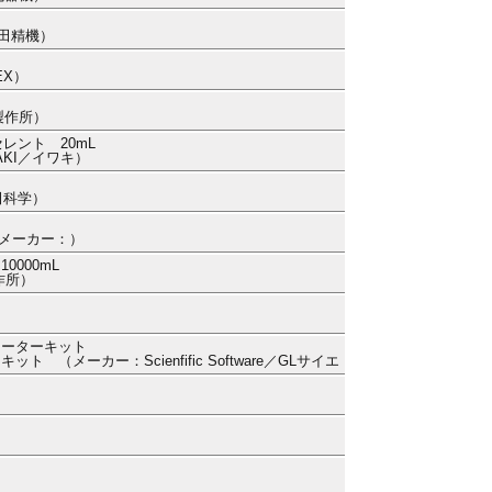
代田精機）
EX）
製作所）
レント 20mL
AKI／イワキ）
柴田科学）
h （メーカー：）
000mL
作所）
レーターキット
（メーカー：Scienfific Software／GLサイエ
）
）
）