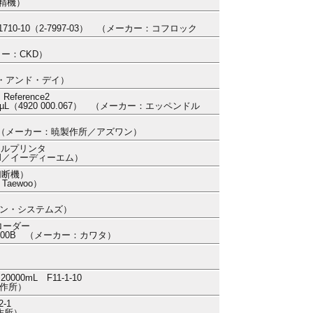
田精機）
RK1710-10（2-7997-03） （メーカー：コフロック
ーカー：CKD）
ー・アンド・デイ）
erence2
µL（4920 000.067） （メーカー：エッペンドル
MA3 （メーカー：暁製作所／アズワン）
マルプリンタ
DM／イーディーエム）
（切断機）
Taewoo）
ズン・システムズ）
トローダー
H-200B （メーカー：カワタ）
0mL F11-1-10
製作所）
-1
作所）