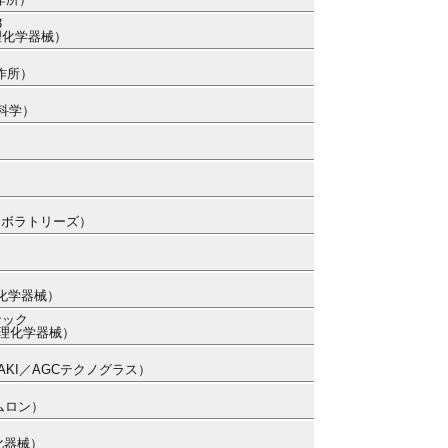
3
本理化学器械）
作所）
田科学）
ラボラトリーズ）
理化学器械）
サック
本理化学器械）
WAKI／AGCテクノグラス）
ムロン）
化器械）