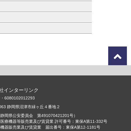
）
）
）
社インターリンク
6080102012293
-0063 静岡県沼津市緑ヶ丘４番地２
静岡県公安委員会 第491070421201号）
医療機器等販売業及び賃貸業 許可番号：東保A第11-332号
機器販売業及び賃貸業 届出番号：東保A第12-1181号