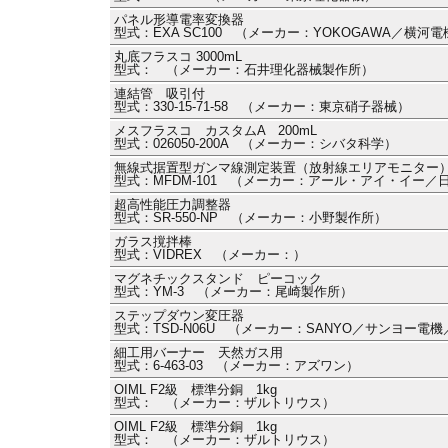
パネル形導電率変換器
型式：EXA SC100 （メーカー：YOKOGAWA／横河電機
丸底フラスコ 3000mL
型式： （メーカー：石井理化器械製作所）
連結管 吸引付
型式：330-15-71-58 （メーカー：東京硝子器械）
メスフラスコ カスタムA 200mL
型式：026050-200A （メーカー：シバタ科学）
無線式据置型ガンマ線測定装置（放射線エリアモニター）
型式：MFDM-101 （メーカー：アール・アイ・イー
超高性能圧力調整器
型式：SR-550-NP （メーカー：小野製作所）
ガラス撹拌棒
型式：VIDREX （メーカー：）
マグネチックスタンド ピーコック
型式：YM-3 （メーカー：尾崎製作所）
ステップダウン変圧器
型式：TSD-N06U （メーカー：SANYO／サンヨー電
細工用バーナー 天然ガス用
型式：6-463-03 （メーカー：アズワン）
OIML F2級 標準分銅 1kg
型式： （メーカー：ザルトリウス）
OIML F2級 標準分銅 1kg
型式： （メーカー：ザルトリウス）