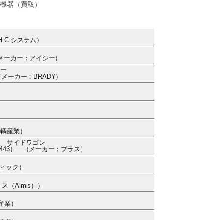
機器（買取）
.C.システム）
 （メーカー：アイシー）
ター
 （メーカー：BRADY）
車輌産業）
ト サイドワゴン
4498443） （メーカー：プラス）
ティック）
ス（Almis））
ト産業）
器