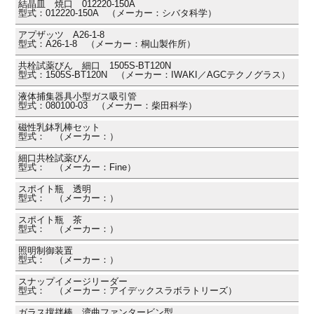
結晶皿 焼口 012220-150A
型式：012220-150A （メーカー：シバタ科学）
アプザッツ A26-1-8
型式：A26-1-8 （メーカー：桐山製作所）
共栓試薬びん 細口 1505S-BT120N
型式：1505S-BT120N （メーカー：IWAKI／AGCテクノグラス）
液体捕集器具小型ガス吸引管
型式：080100-03 （メーカー：柴田科学）
磁性乳鉢乳棒セット
型式： （メーカー：）
細口共栓試薬びん
型式： （メーカー：Fine）
スポイト瓶 透明
型式： （メーカー：）
スポイト瓶 茶
型式： （メーカー：）
照明制御装置
型式： （メーカー：）
スナップイメージリーダー
型式： （メーカー：アイデックスラボラトリーズ）
ガラス撹拌棒 湾曲ファンタービン型