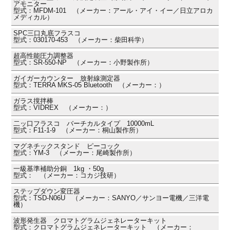
アモニター
型式：MFDM-101 （メーカー：アール・アイ・イー／日立アロカ
メディカル）
SPC三口丸底フラスコ
型式：030170-453 （メーカー：柴田科学）
超高性能圧力調整器
型式：SR-550-NP （メーカー：小野製作所）
ガイガーカウンター 放射線測定器
型式：TERRA MKS-05 Bluetooth （メーカー：）
ガラス撹拌棒
型式：VIDREX （メーカー：）
二ッ口フラスコ バーチカルタイプ 10000mL
型式：F11-1-9 （メーカー：桐山製作所）
マグネチックスタンド ピーコック
型式：YM-3 （メーカー：尾崎製作所）
一級基準補助分銅 1kg ・50g
型式： （メーカー：コカジ技研）
ステップダウン変圧器
型式：TSD-N06U （メーカー：SANYO／サンヨー電機／三洋電
機）
波形発生器 クロマトグラムジェネレーターキット
型式：クロマトグラムジェネレーターキット （メーカー：