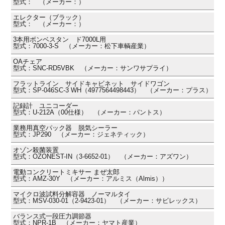
型式： （メーカー：）
エレクター（ブラック）
型式： （メーカー：）
3本用ボンベスタン ド7000L用
型式：7000-3-S （メーカー：松下車輌産業）
OAチェア
型式：SNC-RD5VBK （メーカー：サンワサプライ）
フラットライン サイドキャビネット サイドワゴン
型式：SP-046SC-3 WH（4977564498443） （メーカー：プラス）
記録計 ユニコーダー
型式：U-212A（00仕様） （メーカー：パントス）
業務用真空パック器 脱気シーラー
型式：JP290 （メーカー：ジェネティック）
オゾン殺菌装置
型式：OZONEST-IN（3-6652-01） （メーカー：アズワン）
電動コンクリートミキサー まぜ太郎
型式：AMZ-30Y （メーカー：アルミス（Almis））
マイクロ波試料分解容器 ノーマルタイ
型式：MSV-030-01（2-9423-01） （メーカー：サビレックス）
バランス式一段圧力調節器
型式：NPR-1B （メーカー：ヤマト産業）