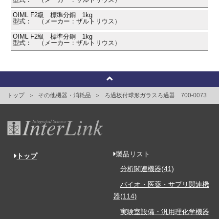
OIML F2級 標準分銅 1kg
型式： （メーカー：ザルトリウス）
OIML F2級 標準分銅 1kg
型式： （メーカー：ザルトリウス）
トップ
その他機器・消耗品
ろ過板付球形ガラスろ過器 700-0073
製品リスト
トップ
分析関連機器(41)
バイオ・医薬・サプリ関連機
器(114)
実験室設備・汎用理化学機器