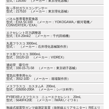
型式：116350 （メーカー：東京理化器械）
取っ手付ガラスコンデンサー
型式：217510 （メーカー：東京理化器械）
パネル形導電率変換器
型式：EXA SC100 （メーカー：YOKOGAWA／横河電機／
CONVERTER／EXA）
エクセレント圧力調整器
型式：EX-20mk2 （メーカー：千代田精機）
丸底フラスコ 3000mL
型式： （メーカー：石井理化器械製作所）
ナス形フラスコ 3000mL
型式：33120-10 （メーカー：VIDREX）
連結管 吸引付
型式：330-15-71-58 （メーカー：東京硝子器械）
電気伝導率用セル
型式：3552-10D （メーカー：堀場製作所）
メスフラスコ カスタムA 200mL
型式：026050-200A （メーカー：シバタ科学）
PYREXRメスフラスコ ニューエクセレント 20mL
型式：5640FK20E （メーカー：IWAKI／イワキ）
無線式据置型ガンマ線測定装置（放射線エリアモニター）RIEエリ