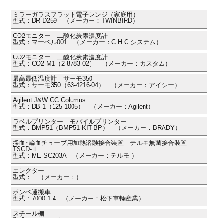
ミラーガラスフラット電子レンジ（家庭用）
型式：DR-D259 （メーカー：TWINBIRD）
CO2モニター 二酸化炭素濃度計
型式：マーベル001 （メーカー：C.H.C.システム）
CO2モニター 二酸化炭素濃度計
型式：CO2-M1（2-8783-02） （メーカー：カスタム）
最高最低温度計 サーモ350
型式：サーモ350（63-4216-04） （メーカー：アイシー）
Agilent J&W GC Columus
型式：DB-1（125-1005） （メーカー：Agilent）
ラベルプリンター モバイルプリンター
型式：BMP51（BMP51-KIT-BP） （メーカー：BRADY）
採血･輸血チューブ用加熱溶融接合装置 テルモ無菌接合装置
TSCD-Ⅱ
型式：ME-SC203A （メーカー：テルモ ）
エレクター
型式： （メーカー：）
ボンベ運搬車
型式：7000-1-4 （メーカー：松下車輛産業）
スチール棚