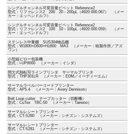
シングルチャンネル可変容量ピペット Reference2
型式：リファレンス2 200 20－200µL（4920 000.067） （メー
カー：エッペンドルフ）
シングルチャンネル可変容量ピペット Reference2
型式：リファレンス2 100 10－100µL（4920 000.059） （メー
カー：エッペンドルフ）
ステンレス中量棚 SUS304物品棚
型式：W1800×D600×H1800 MA3 （メーカー：暁製作所／アズ
ワン）
小型縦ピロー包装機
型式：i-UP8000 （メーカー：イシダ）
間欠式熱転写ラインプリンタ サーマルプリンタ
型式：THP301LR （メーカー：EDM／イーディーエム）
サーマルラベルバーコードプリンター
型式：AP5.4 （メーカー：Avery Dennison）
Belt Loop cutter テープカッター（切断機）
型式：CuTex TBC-50 （メーカー：Taewoo）
サーマルレシートプリンター
型式：CT-S280 （メーカー：シチズン・システムズ）
サーマルレシートプリンター
型式：CT-S281 （メーカー：シチズン・システムズ）