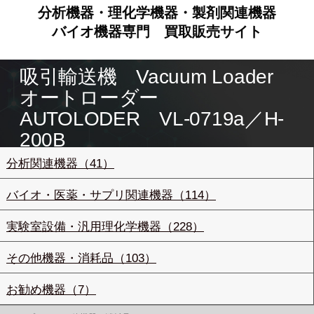
分析機器・理化学機器・製剤関連機器
バイオ機器専門
買取販売サイト
吸引輸送機 Vacuum Loader
オートローダー
AUTOLODER VL-0719a／H-
200B
分析関連機器（41）
バイオ・医薬・サプリ関連機器（114）
実験室設備・汎用理化学機器（228）
その他機器・消耗品（103）
お勧め機器（7）