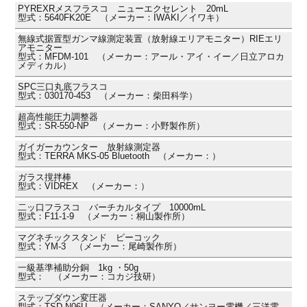
PYREXRメスフラスコ ニューエクセレント 20mL
型式：5640FK20E （メーカー：IWAKI／イワキ）
無線式据置型ガンマ線測定装置（放射線エリアモニター）RIEエリ
アモニター
型式：MFDM-101 （メーカー：アール・アイ・イー／日立アロカ
メディカル）
SPC三口丸底フラスコ
型式：030170-453 （メーカー：柴田科学）
超高性能圧力調整器
型式：SR-550-NP （メーカー：小野製作所）
ガイガーカウンター 放射線測定器
型式：TERRA MKS-05 Bluetooth （メーカー：）
ガラス撹拌棒
型式：VIDREX （メーカー：）
二ッ口フラスコ バーチカルタイプ 10000mL
型式：F11-1-9 （メーカー：桐山製作所）
マグネチックスタンド ピーコック
型式：YM-3 （メーカー：尾崎製作所）
一級基準補助分銅 1kg ・50g
型式： （メーカー：コカジ技研）
ステップダウン変圧器
型式：TSD-N06U （メーカー：SANYO／サンヨー電機／三洋電