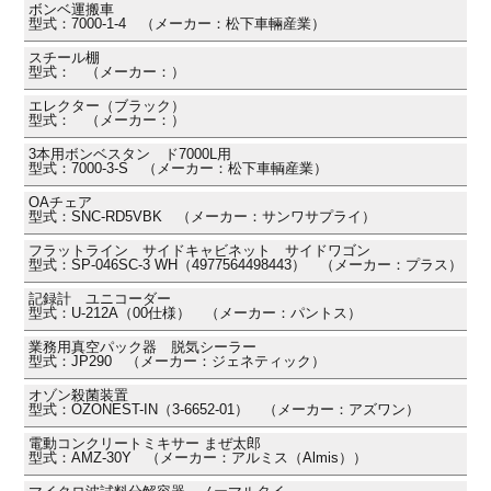
ボンベ運搬車
型式：7000-1-4 （メーカー：松下車輛産業）
スチール棚
型式： （メーカー：）
エレクター（ブラック）
型式： （メーカー：）
3本用ボンベスタン ド7000L用
型式：7000-3-S （メーカー：松下車輌産業）
OAチェア
型式：SNC-RD5VBK （メーカー：サンワサプライ）
フラットライン サイドキャビネット サイドワゴン
型式：SP-046SC-3 WH（4977564498443） （メーカー：プラス）
記録計 ユニコーダー
型式：U-212A（00仕様） （メーカー：パントス）
業務用真空パック器 脱気シーラー
型式：JP290 （メーカー：ジェネティック）
オゾン殺菌装置
型式：OZONEST-IN（3-6652-01） （メーカー：アズワン）
電動コンクリートミキサー まぜ太郎
型式：AMZ-30Y （メーカー：アルミス（Almis））