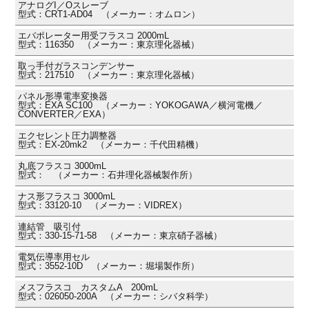
アナログI／Oスレーブ
型式：CRT1-AD04 （メーカー：オムロン）
エバポレーター用受フラスコ 2000mL
型式：116350 （メーカー：東京理化器械）
取っ手付ガラスコンデンサー
型式：217510 （メーカー：東京理化器械）
パネル形導電率変換器
型式：EXA SC100 （メーカー：YOKOGAWA／横河電機／
CONVERTER／EXA）
エクセレント圧力調整器
型式：EX-20mk2 （メーカー：千代田精機）
丸底フラスコ 3000mL
型式： （メーカー：石井理化器械製作所）
ナス形フラスコ 3000mL
型式：33120-10 （メーカー：VIDREX）
連結管 吸引付
型式：330-15-71-58 （メーカー：東京硝子器械）
電気伝導率用セル
型式：3552-10D （メーカー：堀場製作所）
メスフラスコ カスタムA 200mL
型式：026050-200A （メーカー：シバタ科学）