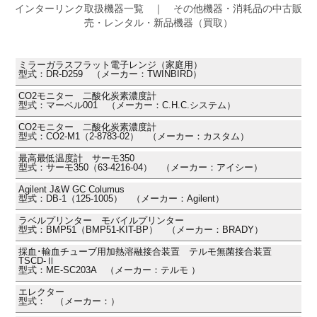
インターリンク取扱機器一覧 ｜ その他機器・消耗品の中古販
売・レンタル・新品機器（買取）
ミラーガラスフラット電子レンジ（家庭用）
型式：DR-D259 （メーカー：TWINBIRD）
CO2モニター 二酸化炭素濃度計
型式：マーベル001 （メーカー：C.H.C.システム）
CO2モニター 二酸化炭素濃度計
型式：CO2-M1（2-8783-02） （メーカー：カスタム）
最高最低温度計 サーモ350
型式：サーモ350（63-4216-04） （メーカー：アイシー）
Agilent J&W GC Columus
型式：DB-1（125-1005） （メーカー：Agilent）
ラベルプリンター モバイルプリンター
型式：BMP51（BMP51-KIT-BP） （メーカー：BRADY）
採血･輸血チューブ用加熱溶融接合装置 テルモ無菌接合装置
TSCD-Ⅱ
型式：ME-SC203A （メーカー：テルモ ）
エレクター
型式： （メーカー：）