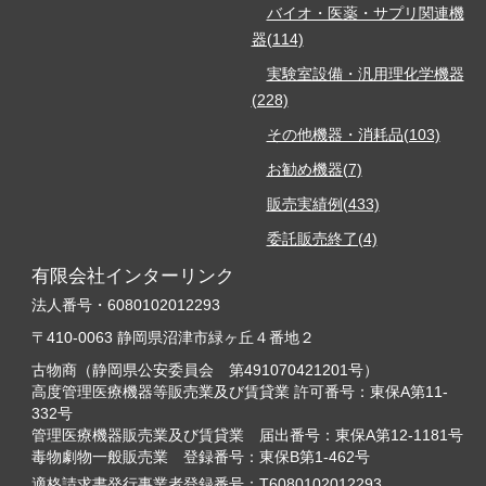
バイオ・医薬・サプリ関連機
器(114)
実験室設備・汎用理化学機器
(228)
その他機器・消耗品(103)
お勧め機器(7)
販売実績例(433)
委託販売終了(4)
有限会社インターリンク
法人番号・6080102012293
〒410-0063 静岡県沼津市緑ヶ丘４番地２
古物商（静岡県公安委員会 第491070421201号）
高度管理医療機器等販売業及び賃貸業 許可番号：東保A第11-
332号
管理医療機器販売業及び賃貸業 届出番号：東保A第12-1181号
毒物劇物一般販売業 登録番号：東保B第1-462号
適格請求書発行事業者登録番号：T6080102012293