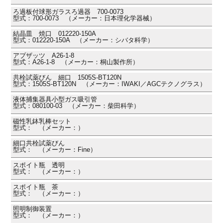
ろ過板付球形ガラスろ過器 700-0073
型式：700-0073 （メーカー：日本理化学器械）
結晶皿 焼口 012220-150A
型式：012220-150A （メーカー：シバタ科学）
アプザッツ A26-1-8
型式：A26-1-8 （メーカー：桐山製作所）
共栓試薬びん 細口 1505S-BT120N
型式：1505S-BT120N （メーカー：IWAKI／AGCテクノグラス）
液体捕集器具小型ガス吸引管
型式：080100-03 （メーカー：柴田科学）
磁性乳鉢乳棒セット
型式： （メーカー：）
細口共栓試薬びん
型式： （メーカー：Fine）
スポイト瓶 透明
型式： （メーカー：）
スポイト瓶 茶
型式： （メーカー：）
照明制御装置
型式： （メーカー：）