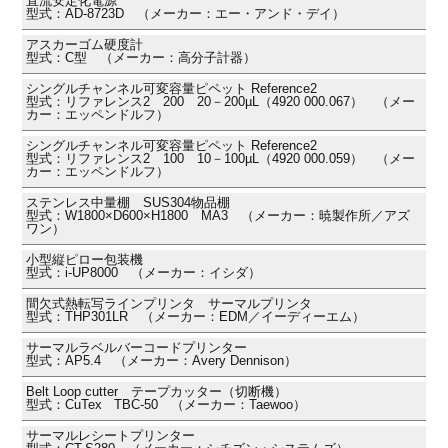
直流安定化電源
型式：AD-8723D （メーカー：エー・アンド・デイ）
アスカーゴム硬度計
型式：C型 （メーカー：高分子計器）
シングルチャンネル可変容量ピペット Reference2
型式：リファレンス2 200 20－200µL（4920 000.067） （メー
カー：エッペンドルフ）
シングルチャンネル可変容量ピペット Reference2
型式：リファレンス2 100 10－100µL（4920 000.059） （メー
カー：エッペンドルフ）
ステンレス中量棚 SUS304物品棚
型式：W1800×D600×H1800 MA3 （メーカー：暁製作所／アズ
ワン）
小型縦ピロー包装機
型式：i-UP8000 （メーカー：イシダ）
間欠式熱転写ラインプリンタ サーマルプリンタ
型式：THP301LR （メーカー：EDM／イーディーエム）
サーマルラベルバーコードプリンター
型式：AP5.4 （メーカー：Avery Dennison）
Belt Loop cutter テープカッター（切断機）
型式：CuTex TBC-50 （メーカー：Taewoo）
サーマルレシートプリンター