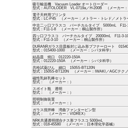
吸引輸送機 Vacuum Loader オートローダー
型式：AUTOLODER VL-0719a／H-200B （メーカ
電子天秤用プリンタ
型式：LC-P45 （メーカー：メトラー・トレド／メト
中古二ッ口フラスコ バーチカルタイプ 5000mL F11-1
型式：F11-1-8 （メーカー：桐山製作所）
四ッ口フラスコ バーチカルタイプ 20000mL F11-3-1
型式：F11-3-10 （メーカー：桐山製作所）
DURANRガラス目皿板封じ込み形ブフナーロート 015400-
型式：015400-1000 （メーカー：シバタ科学）
結晶皿 焼口 012220-150A
型式：012220-150A （メーカー：シバタ科学）
共栓試薬びん 細口 1505S-BT120N
型式：1505S-BT120N （メーカー：IWAKI／AGCテ
磁性乳鉢乳棒セット
型式： （メーカー：）
スポイト瓶 透明
型式： （メーカー：）
照明制御装置
型式： （メーカー：）
ガラス撹拌棒 湾曲ファンタービン型
型式： （メーカー：VIDREX）
NRK共通透明摺合ナス形フラスコ 5000mL
型式：018-45580 （メーカー：日本理化学器械）