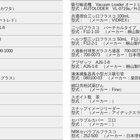
吸引輸送機 Vacuum Loader オー
ー：カワタ）
型式：AUTOLODER VL-0719a／
共通摺合三ッ口フラスコ 100mL
ラートレド）
型式： （メーカー：VIDREX）
-8
二ッ口フラスコ バーチカルタイプ 2000
型式：F11-1-10 （メーカー：桐山
0
ヘルツ型三ッ口フラスコ 50mL F12-2
型式：F12-2-1 （メーカー：桐山製
1000
ろ過板付球形ガラスろ過器 700-007
型式：700-0073 （メーカー：日
アプザッツ A26-1-8
型式：A26-1-8 （メーカー：桐山製
液体捕集器具小型ガス吸引管
クノグラス）
型式：080100-03 （メーカー：柴
細口共栓試薬びん
型式： （メーカー：Fine）
スポイト瓶 茶
型式： （メーカー：）
スナップイメージリーダー
型式： （メーカー：アイデックス
セパラブルカバー 三口
型式： （メーカー：）
NRKセパラブルフラスコ
型式：252-500 （メーカー：日本