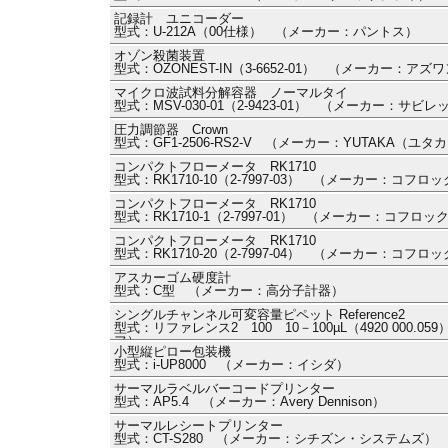
記録計 ユニコーダー
型式：U-212A（00仕様） （メーカー：パントス）
オゾン殺菌装置
型式：OZONEST-IN（3-6652-01） （メーカー：アズ
マイクロ波試料分解容器 ノーマルタイ
型式：MSV-030-01（2-9423-01） （メーカー：サビ
圧力調節器 Crown
型式：GF1-2506-RS2-V （メーカー：YUTAKA（ユタ
コンパクトフローメータ RK1710
型式：RK1710-10（2-7997-03） （メーカー：コフロ
コンパクトフローメータ RK1710
型式：RK1710-1（2-7997-01） （メーカー：コフロッ
コンパクトフローメータ RK1710
型式：RK1710-20（2-7997-04） （メーカー：コフロ
アスカーゴム硬度計
型式：C型 （メーカー：高分子計器）
シングルチャンネル可変容量ピペット Reference2
型式：リファレンス2 100 10－100µL（4920 000
フ）
小型縦ピロー包装機
型式：i-UP8000 （メーカー：イシダ）
サーマルラベルバーコードプリンター
型式：AP5.4 （メーカー：Avery Dennison）
サーマルレシートプリンター
型式：CT-S280 （メーカー：シチズン・システムズ）