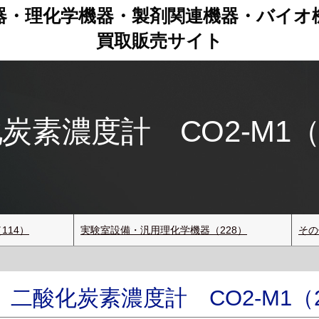
器・理化学機器・製剤関連機器
・
バイオ
買取販売サイト
素濃度計 CO2-M1（2-
114）
実験室設備・汎用理化学機器（228）
その
二酸化炭素濃度計 CO2-M1（2-8