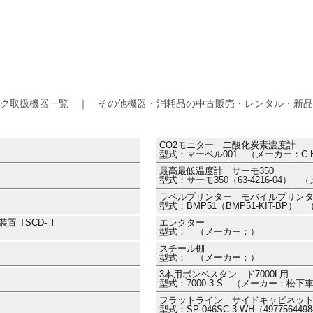
ク取扱機器一覧 ｜ その他機器・消耗品の中古販売・レンタル・新品
CO2モニター 二酸化炭素濃度計
型式：マーベル001 （メーカー：C.H
最高最低温度計 サーモ350
型式：サーモ350（63-4216-04）
ラベルプリンター モバイルプリン
型式：BMP51（BMP51-KIT-BP）
 TSCD-Ⅱ
エレクター
型式： （メーカー：）
スチール棚
型式： （メーカー：）
3本用ボンベスタン ド7000L用
型式：7000-3-S （メーカー：松下
フラットライン サイドキャビネッ
型式：SP-046SC-3 WH（497756