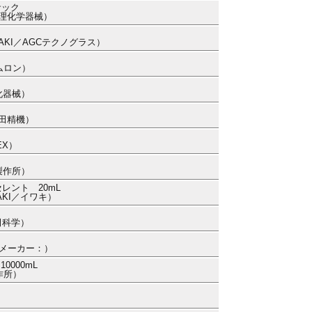
サック
本理化学器械）
WAKI／AGCテクノグラス）
ムロン）
化器械）
代田精機）
EX）
製作所）
レント 20mL
AKI／イワキ）
柴田科学）
h （メーカー：）
000mL
作所）