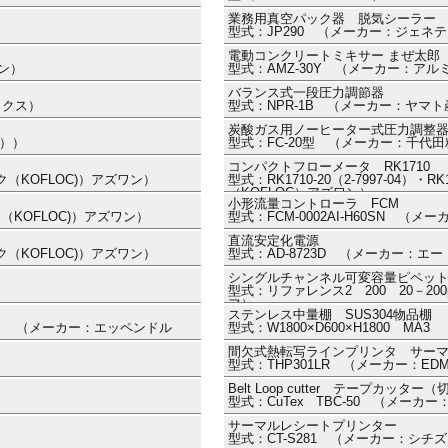
業務用真空パック器 脱気シーラー
型式：JP290 （メーカー：ジェネ
電動コンクリートミキサー まぜ太郎
ワン）
型式：AMZ-30Y （メーカー：アルミ
バランス式一段圧力調節器
レックス）
型式：NPR-1B （メーカー：ヤマ
炭酸ガス用ノーヒーター式圧力調整
カ））
型式：FC-20型 （メーカー：千代
コンパクトフローメータ RK1710
ック（KOFLOC)）アズワン）
型式：RK1710-20（2-7997-04）・
（KOFLOC）アズワン）
小形流量コントローラ FCM
ク（KOFLOC)）アズワン）
型式：FCM-0002AI-H60SN （メ
直流安定化電源
ック（KOFLOC)）アズワン）
型式：AD-8723D （メーカー：エ
シングルチャンネル可変容量ピペット Ref
型式：リファレンス2 200 20－200
フ）
ステンレス中量棚 SUS304物品棚
.059） （メーカー：エッペンドル
型式：W1800×D600×H1800 
間欠式熱転写ラインプリンタ サー
型式：THP301LR （メーカー：E
Belt Loop cutter テープカッター
型式：CuTex TBC-50 （メーカー：
サーマルレシートプリンター
型式：CT-S281 （メーカー：シチ