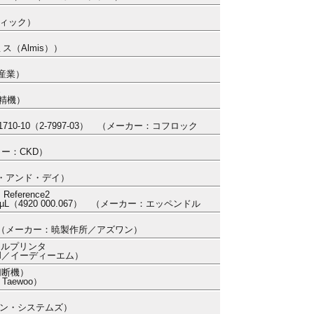
ティック）
ス（Almis））
ト産業）
器
田精機）
RK1710-10（2-7997-03） （メーカー：コフロック
ーカー：CKD）
ー・アンド・デイ）
erence2
µL（4920 000.067） （メーカー：エッペンドル
MA3 （メーカー：暁製作所／アズワン）
マルプリンタ
DM／イーディーエム）
（切断機）
Taewoo）
ズン・システムズ）