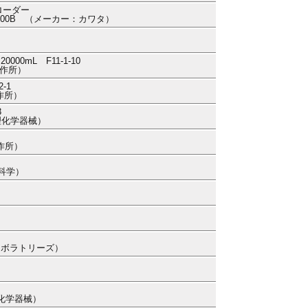
トローダー
H-200B （メーカー：カワタ）
0mL F11-1-10
製作所）
-1
作所）
3
本理化学器械）
作所）
田科学）
ラボラトリーズ）
理化学器械）