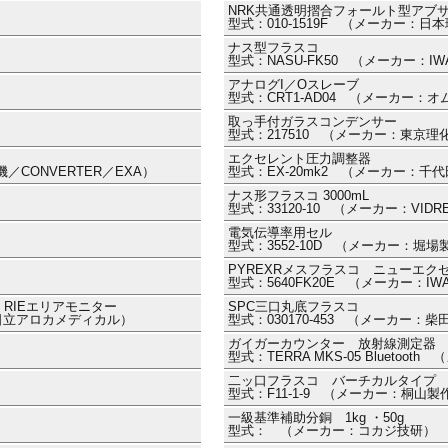
NRK共通透明摺合フォールト型アブ
型式：010-1519F （メーカー：日
ナス型フラスコ
型式：NASU-FK50 （メーカー：I
アナログI／Oスレーブ
型式：CRT1-AD04 （メーカー：オ
取っ手付ガラスコンデンサー
型式：217510 （メーカー：東京理
エクセレント圧力調整器
／CONVERTER／EXA）
型式：EX-20mk2 （メーカー：千
ナス形フラスコ 3000mL
型式：33120-10 （メーカー：VIDR
電気伝導率用セル
型式：3552-10D （メーカー：堀場
PYREXRメスフラスコ ニューエクセ
型式：5640FK20E （メーカー：IW
RIEエリアモニター
SPC三口丸底フラスコ
／日立アロカメディカル）
型式：030170-453 （メーカー：
ガイガーカウンター 放射線測定器
型式：TERRA MKS-05 Bluetoot
二ッ口フラスコ バーチカルタイプ 10
型式：F11-1-9 （メーカー：桐山製
一級基準補助分銅 1kg ・50g
型式： （メーカー：コカジ技研）