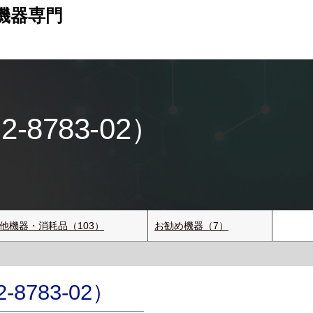
機器専門
8783-02）
他機器・消耗品（103）
お勧め機器（7）
783-02）