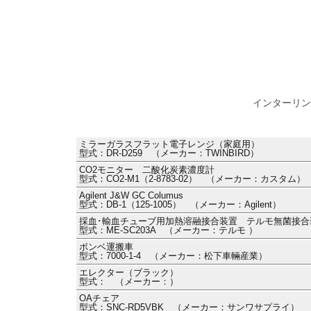
インターリン
ミラーガラスフラット電子レンジ（家庭用）
型式：DR-D259 （メーカー：TWINBIRD）
CO2モニター 二酸化炭素濃度計
型式：CO2-M1（2-8783-02） （メーカー：カスタム）
Agilent J&W GC Columus
型式：DB-1（125-1005） （メーカー：Agilent）
採血･輸血チューブ用加熱溶融接合装置 テルモ無菌接合装置
型式：ME-SC203A （メーカー：テルモ ）
ボンベ運搬車
型式：7000-1-4 （メーカー：松下車輛産業）
エレクター（ブラック）
型式： （メーカー：）
OAチェア
型式：SNC-RD5VBK （メーカー：サンワサプライ）