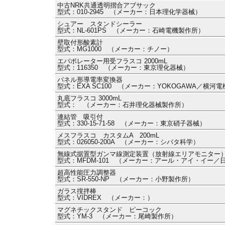
中古NRK共通透明摺合アブサック
型式：010-2945 （メーカー：日本理化学器械）
シュアー スタンドシーラー
型式：NL-601PS （メーカー：石崎電機製作所）
壁取付形酸素計
型式：MG1000 （メーカー：チノー）
エバポレーター用受フラスコ 2000mL
型式：116350 （メーカー：東京理化器械）
パネル形導電率変換器
型式：EXA SC100 （メーカー：YOKOGAWA／横河電機
丸底フラスコ 3000mL
型式： （メーカー：石井理化器械製作所）
連結管 吸引付
型式：330-15-71-58 （メーカー：東京硝子器械）
メスフラスコ カスタムA 200mL
型式：026050-200A （メーカー：シバタ科学）
無線式据置型ガンマ線測定装置（放射線エリアモニター）
型式：MFDM-101 （メーカー：アール・アイ・イー
超高性能圧力調整器
型式：SR-550-NP （メーカー：小野製作所）
ガラス撹拌棒
型式：VIDREX （メーカー：）
マグネチックスタンド ピーコック
型式：YM-3 （メーカー：尾崎製作所）