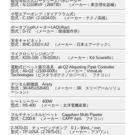
縦型冷却方式ロータリーエバポレーター
型式：N-1210BVF（269730） （メーカー：東京理化器械）
小型エアーポンプ（ダイアフラム式）
型式：C-15H（2-1634-03） （メーカー：テクノ高槻）
ポータブルpHメーターLAQUAact
型式：D-72 （メーカー：堀場製作所）
安全キャビネット
型式：BHC-1310ⅡA2 （メーカー：日本エアーテック）
マイクロシリンジポンプ
型式：KDS-100（78-0100J） （メーカー：Kd Scientific）
電動式ピペット吸引器具 ali-Q2 Aliquoting Pipet Controller
型式：Ali-Q2（2100-0005） （メーカー：VistaLab
Technologies（ビスタラボテクノロジーズ） フナコシ）
デジタル顕微鏡 Anyty
型式：3R-MSUSB401 （メーカー：3R スリーアールソリュ
ーション）
ヒートシーラー 400W
型式：HS-400 （メーカー：太洋電機産業）
マルチチャンネルピペット CappAero Multi Pipette
型式：C200-8 （メーカー：CAPP ApS フナコシ）
2-7870-01 チュービングポンプ 0.1～90mL／min
型式：TP-10SA（2-7870-01） （メーカー：アズワン）