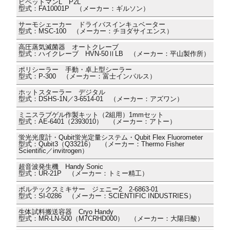
ピペットマンL P2L
型式：FA10001P （メーカー：ギルソン）
サーモシェーカー ドライバスインキュベーター
型式：MSC-100 （メーカー：チヨダサイエンス）
高圧蒸気滅菌器 オートクレーブ
型式：ハイクレーブ HVN-50ⅡLB （メーカー：平山製作所）
ポリシーラー 手動・卓上型シーラー
型式：P-300 （メーカー：富士インパルス）
ホットスターラー デジタル
型式：DSHS-1N／3-6514-01 （メーカー：アズワン）
ミニスラブゲル作製キット（2組用）1mmセット
型式：AE-6401（2393010） （メーカー：アトー）
蛍光光度計・Qubit蛍光定量システム・Qubit Flex Fluorometer
型式：Qubit3（Q33216） （メーカー：Thermo Fisher
Scientific／invitrogen）
超音波発生機 Handy Sonic
型式：UR-21P （メーカー：トミー精工）
ボルテックスミキサー ジェニー2 2-6863-01
型式：SI-0286 （メーカー：SCIENTIFIC INDUSTRIES）
生体試料搬送容器 Cryo Handy
型式：MR-LN-500（M7CRHD000） （メーカー：大陽日酸）