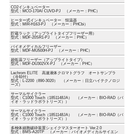
CO2インキュベーター
型式：MCO-170AI CUVD-PJ （メーカー：PHC）
ヒーター式インキュベーター 恒温器
型式：MIR-H163-PJ （メーカー：PHCbi）
貯蔵ラック（アップライトタイプフリーザー用）
型式：MDF-20SR1-PJ （メーカー：PHC）
バイオメディカルフリーザー
型式：MDF-MU500H-PJ （メーカー：PHC）
超低温フリーザー（アップライトタイプ）
型式：MDF-DU302VX-PJ （メーカー：PHC）
Lachrom ELITE 高速液体クロマトグラフ オートサンプラ
（冷却付）
型式：L-2200（890-3020） （メーカー：日立ハイテクノロジ
ーズ）
サーマルサイクラー
型式：C1000 Touch（1851148JA） （メーカー：BIO-RAD（バ
イオ・ラッドラボラトリーズ））
サーマルサイクラー
型式：C1000 Touch（1851148JA） （メーカー：BIO-RAD（バ
イオ・ラッドラボラトリーズ））
多検体細胞破砕装置シェイクマスターオート Ver.2.0
型式：BMS-A20TP （メーカー：バイオメディカルサイエン