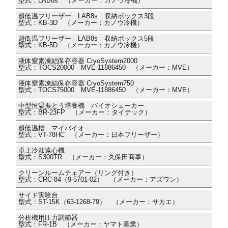
型式：LAB8s （メーカー：カノウ冷機）
超低温フリーザー LAB8s 収納ボックス3段
型式：KB-3D （メーカー：カノウ冷機）
超低温フリーザー LAB8s 収納ボックス5段
型式：KB-5D （メーカー：カノウ冷機）
液体窒素凍結保存容器 CryoSystem2000
型式：TOCS20000 MVE-11886450 （メーカー：MVE）
液体窒素凍結保存容器 CryoSystem750
型式：TOCS75000 MVE-11886450 （メーカー：MVE）
中型恒温振とう培養機 バイオシェーカー
型式：BR-23FP （メーカー：タイテック）
超低温槽 マイバイオ
型式：VT-78HC （メーカー：日本フリーザー）
卓上冷却遠心機
型式：S300TR （メーカー：久保田商事）
クリーンルームチェアー（リング付き）
型式：CRC-84（9-5701-02） （メーカー：アズワン）
サイド実験台
型式：ST-15K（63-1268-79） （メーカー：サカエ）
分析機用圧力調節器
型式：FR-1B （メーカー：ヤマト産業）