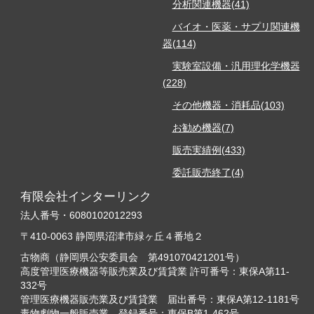
分析関連機器(41)
バイオ・医薬・サプリ関連機
器(114)
実験室設備・汎用理化学機器
(228)
その他機器・消耗品(103)
お勧め機器(7)
販売実績例(433)
委託販売終了(4)
有限会社インターリンク
法人番号・6080102012293
〒410-0063 静岡県沼津市緑ヶ丘４番地２
古物商（静岡県公安委員会 第491070421201号）
高度管理医療機器等販売業及び賃貸業 許可番号：東保A第11-
332号
管理医療機器販売業及び賃貸業 届出番号：東保A第12-1181号
毒物劇物一般販売業 登録番号：東保B第1-462号