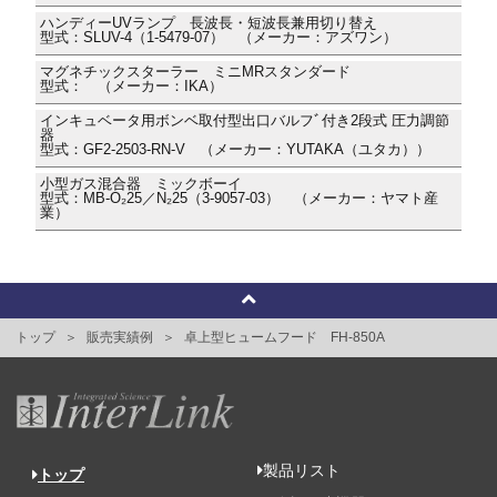
ハンディーUVランプ 長波長・短波長兼用切り替え
型式：SLUV-4（1-5479-07） （メーカー：アズワン）
マグネチックスターラー ミニMRスタンダード
型式： （メーカー：IKA）
インキュベータ用ボンベ取付型出口バルフﾞ付き2段式 圧力調節
器
型式：GF2-2503-RN-V （メーカー：YUTAKA（ユタカ））
小型ガス混合器 ミックボーイ
型式：MB-O₂25／N₂25（3-9057-03） （メーカー：ヤマト産
業）
トップ
販売実績例
卓上型ヒュームフード FH-850A
製品リスト
トップ