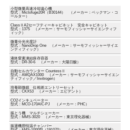
小型微量高速冷却遠心機
型式：Mictofuge20R（B30144） （メーカー：ベックマン・コ
ールター）
ClassⅡA2セーフティーキャビネット 安全キャビネット
型式：1375 （メーカー：サーモフィッシャーサイエンティフ
ィック）
微量分光光度計
型式：NanoDrop One （メーカー：サーモフィッシャーサイエ
ンティフィック）
液体窒素凍結保存容器
型式：DR-30-6 （メーカー：大陽日酸）
自動セルカウンター CountessⅡ
型式：AMQAX1000 （メーカー：サーモフィッシャーサイエン
ティフィック／Invitrogen）
培養顕微鏡 位相差エントリーセット
型式：CKX53 （メーカー：エビデント）
CO2インキュベーター
型式：MCO-170AIC-PJ （メーカー：PHC）
振とう機 マルチシェーカー
型式：MMS-3020 （メーカー：東京理化器械）
振盪機用恒温チャンバー
型式：FMS-1000型（191070） （メーカー：東京理化器械）