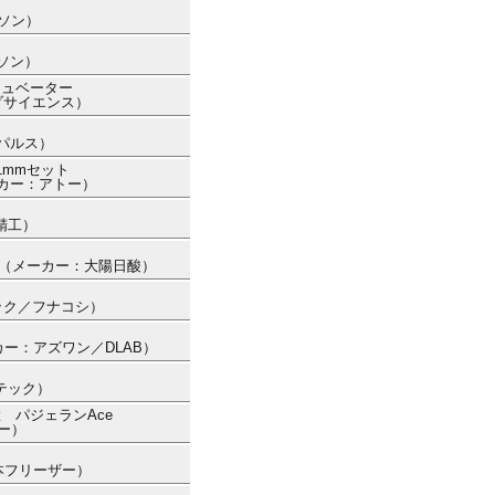
ルソン）
ルソン）
キュベーター
ダサイエンス）
ー
ンパルス）
1mmセット
メーカー：アトー）
精工）
0） （メーカー：大陽日酸）
ック／フナコシ）
メーカー：アズワン／DLAB）
イテック）
 パジェランAce
トー）
日本フリーザー）