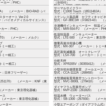
（メーカー：PHC）
（冷却付）
型式：L-2200（890-3020） 
サーマルサイクラー
ズ）
48JA） （メーカー：BIO-RAD（バ
型式：C1000 Touch（1851148J
）
イオ・ラッドラボラトリーズ））
オート Ver.2.0
ステンレス薬品庫 セフティキャビ
ーカー：バイオメディカルサイエンス）
型式：GF-3BE1W（3-5823-43
冷凍機付インキュベーター 恒温イ
メーカー：PHC）
型式：MIR-554-PJ （メーカー：PH
置
低温恒温器 インキュベーター
Q7005T0） （メーカー：メルク）
型式：LTE-500 （メーカー：東京
ブ
微量高速冷却遠心機
：トミー精工）
型式：MX-307 （メーカー：トミー
ブ
高圧蒸気滅菌器 オートクレーブ
：トミー精工）
型式：LSX-700 （メーカー：トミ
分析天秤
：トミー精工）
型式：XPR205V（30355412）
小型冷却水循環装置 クールエース
カー：日本フリーザー）
型式：CCA-1112A（268450） 
大型濃縮装置用真空コントローラー
0）（251170） （メーカー：KNF（東
型式：NVC-3000L（279410） 
ダイヤフラム型真空ポンプ
0） （メーカー：東京理化器械）
型式：NVP-2100（261820） 
ース
恒温水槽 ウォーターバス
70） （メーカー：東京理化器械）
型式：SB-1300（267930） （
レーター
小型エアーポンプ（ダイアフラム式