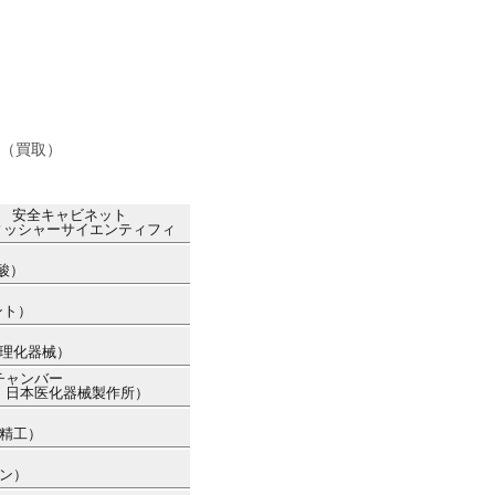
（買取）
ト 安全キャビネット
フィッシャーサイエンティフィ
酸）
ト
ント）
京理化器械）
チャンバー
カー：日本医化器械製作所）
ー精工）
ソン）