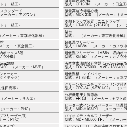
微量高速遠心機
：トミー精工）
型式：CF16RN （メーカー：日立
用スタンダード
微量高速冷却遠心機
） （メーカー：アズワン）
型式：MDX-310 （メーカー：トミ
冷却トラップ装置 ユニトラップ
：トミー精工）
型式：UT-4000A（216170） 
架台
0） （メーカー：東京理化器械）
型式： （メーカー：東京理化器械
型）
超低温フリーザー
 （メーカー：真空機工）
型式：LAB8s （メーカー：カノウ
収納ボックス3段
超低温フリーザー LAB8s 収納ボ
カノウ冷機）
型式：KB-5D （メーカー：カノウ
em2000
液体窒素凍結保存容器 CryoSystem75
886450 （メーカー：MVE）
型式：TOCS75000 MVE-118864
シェーカー
超低温槽 マイバイオ
：タイテック）
型式：VT-78HC （メーカー：日本
クリーンルームチェアー（リング付
：久保田商事）
型式：CRC-84（9-5701-02） 
分析機用圧力調節器
79） （メーカー：サカエ）
型式：FR-1B （メーカー：ヤマト
ヒーター式インキュベーター 恒温
J （メーカー：PHC）
型式：MIR-H163-PJ （メーカー：PH
プフリーザー用）
バイオメディカルフリーザー
ーカー：PHC）
型式：MDF-MU500H-PJ （メーカ
トタイプ）
Lachrom ELITE 高速液体ク