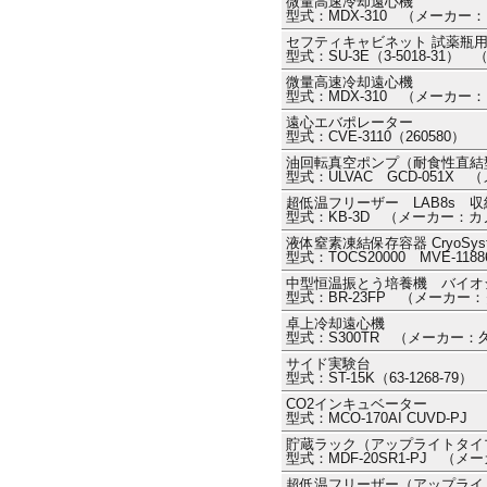
微量高速冷却遠心機
型式：MDX-310 （メーカー
セフティキャビネット 試薬瓶
型式：SU-3E（3-5018-31
微量高速冷却遠心機
型式：MDX-310 （メーカー
遠心エバポレーター
型式：CVE-3110（26058
油回転真空ポンプ（耐食性直結
型式：ULVAC GCD-051X
超低温フリーザー LAB8s 
型式：KB-3D （メーカー：
液体窒素凍結保存容器 CryoSyst
型式：TOCS20000 MVE-11
中型恒温振とう培養機 バイオ
型式：BR-23FP （メーカー
卓上冷却遠心機
型式：S300TR （メーカー
サイド実験台
型式：ST-15K（63-1268-
CO2インキュベーター
型式：MCO-170AI CUVD-P
貯蔵ラック（アップライトタイ
型式：MDF-20SR1-PJ （メ
超低温フリーザー（アップライ