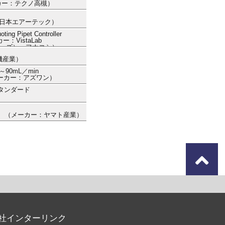
メーカー：テクノ高槻）
ー：日本エアーテック）
 Pipet Controller
ー：VistaLab
ノロジーズ） フナコシ）
機産業）
～90mL／min
 （メーカー：アズワン）
タンダード
-03） （メーカー：ヤマト産業）
社インターリンク