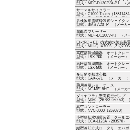
型式：MDF-DU302VX-PJ 
サーマルサイクラー
型式：C1000 Touch（18511
イオ・ラッドラボラトリーズ）
多検体細胞破砕装置シェイクマスター
型式：BMS-A20TP （メ
超低温フリーザー
型式：MDF-DC200V-PJ （
Elix(RO＋EDI)方式純水製造装
型式：Milli-Q IX7005（ZI
高圧蒸気滅菌器 オートクレー
型式：LSX-700 （メーカー
高圧蒸気滅菌器 オートクレー
型式：LSX-500 （メーカー
多目的冷却遠心機
型式：CAX-571 （メーカー
薬用冷蔵ショーケース
型式：NC-ME18HC （メー
ダイヤフラム型高真空ポンプ
型式：N950（26783-950.5
京理化器械））
真空コントローラー
型式：NVC-3000（26937
小型冷却水循環装置 クールエ
型式：CCA-1123A（2835
縦型冷却方式ロータリーエバポ