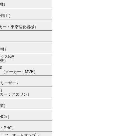
工機）
ー精工）
（メーカー：東京理化器械）
）
冷機）
ックス5段
冷機）
0
50 （メーカー：MVE）
フリーザー）
き）
（メーカー：アズワン）
産業）
器
Cbi）
ー：PHC）
ロマトグラフ オートサンプラ