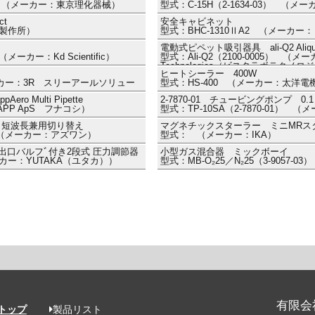
30） （メーカー：東京理化器械）
型式：C-15H（2-1634-03） （
t
安全キャビネット
場製作所）
型式：BHC-1310ⅡA2 （メーカ
電動式ピペット吸引器具 ali-Q2 Aliquoting
（メーカー：Kd Scientific）
型式：Ali-Q2（2100-0005） （メーカ
Technologies（ビスタラボテク
ヒートシーラー 400W
メーカー：3R スリーアールソリュー
型式：HS-400 （メーカー：太洋電
 Multi Pipette
2-7870-01 チュービングポンプ 0.1
APP ApS フナコシ）
型式：TP-10SA（2-7870-01）
・短波長兼用切り替え
マグネチックスターラー ミニMRス
7） （メーカー：アズワン）
型式： （メーカー：IKA）
出口バルフﾞ付き2段式 圧力調節器
小型ガス混合器 ミックボーイ
メーカー：YUTAKA（ユタカ））
型式：MB-O₂25／N₂25（3-9057
有限会
トップ
製品リスト