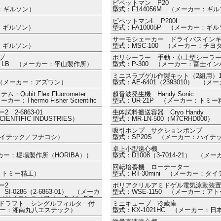
ピペットマン P20
ー：ギルソン）
型式：F144056M （メーカー：ギ
ピペットマンL P200L
ー：ギルソン）
型式：FA10005P （メーカー：ギ
サーモシェーカー ドライバスイン
ー：ギルソン）
型式：MSC-100 （メーカー：チヨ
ブ
ポリシーラー 手動・卓上型シーラ
0ⅡLB （メーカー：平山製作所）
型式：P-300 （メーカー：富士イ
ミニスラブゲル作製キット（2組用）
01 （メーカー：アズワン）
型式：AE-6401（2393010） （
ubit Flex Fluorometer
超音波発生機 Handy Sonic
：Thermo Fisher Scientific
型式：UR-21P （メーカー：トミー
2-6863-01
生体試料搬送容器 Cryo Handy
ENTIFIC INDUSTRIES）
型式：MR-LN-500（M7CRHD00
吸引ポンプ サクションポンプ
ハイテック／フナコシ）
型式：SP20S （メーカー：ハイテ
卓上小型遠心機
ーカー：堀場製作所（HORIBA））
型式：D1008（3-7014-21） （
回転培養機 ローテーター
ー：トミー精工）
型式：RT-30mini （メーカー：タ
ー2
ポリアクリルアミドゲル電気泳動装置
r SI-0286（2-6863-01） （メーカ
型式：WSE-1150 （メーカー：ア
TRIES（サイエンティフィックインダス
ドラフト シングルフィルタ―付
ミニキューブ 冷蔵庫
ーカー：湘南丸八エステック）
型式：KX-1021HC （メーカー：