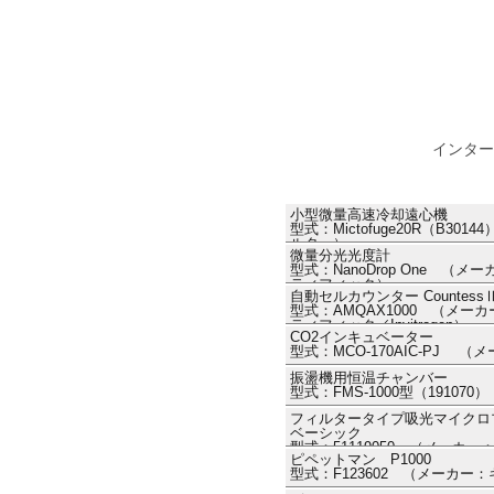
インター
小型微量高速冷却遠心機
型式：Mictofuge20R（B3
ルター）
微量分光光度計
型式：NanoDrop One 
ティフィック）
自動セルカウンター Countess
型式：AMQAX1000 （メ
ティフィック／Invitrogen）
CO2インキュベーター
型式：MCO-170AIC-PJ （
振盪機用恒温チャンバー
型式：FMS-1000型（1910
フィルタータイプ吸光マイクロプレー
ベーシック
型式：51119050 （メーカ
ピペットマン P1000
フィック ThermoFisher ）
型式：F123602 （メーカー