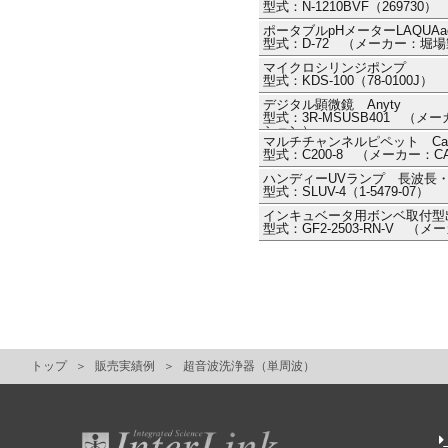
型式：N-1210BVF（2697
ポータブルpHメーターLAQUAac
型式：D-72 （メーカー：堀
マイクロシリンジポンプ
型式：KDS-100（78-0100J） 
デジタル顕微鏡 Anyty
型式：3R-MSUSB401 （
ション）
マルチチャンネルピペット CappAero
型式：C200-8 （メーカー：C
ハンディーUVランプ 長波長
型式：SLUV-4（1-5479-0
インキュベータ用ボンベ取付型
型式：GF2-2503-RN-V （
トップ
販売実績例
超音波洗浄器（単周波）