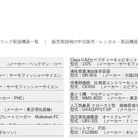
リンク取扱機器一覧 ｜ 販売実績例の中古販売・レンタル・新品機器
ClassⅡA2セーフティーキャビネッ
0144） （メーカー：ベックマン・コー
型式：1375 （メーカー：サーモ
ック）
液体窒素凍結保存容器
（メーカー：サーモフィッシャーサイエン
型式：DR-30-6 （メーカー：大陽日
Ⅱ
培養顕微鏡 位相差エントリーセッ
ーカー：サーモフィッシャーサイエン
型式：CKX53 （メーカー：エビデ
振とう機 マルチシェーカー
メーカー：PHC）
型式：MMS-3020 （メーカー：東
人工気象器 クローズド型 植物育成
70） （メーカー：東京理化器械）
型式：LH-411PFST-SP （メー
トリーダー Multiskan FC
高圧蒸気滅菌器 オートクレーブ
型式：LBS-325 （メーカー：トミ
ー：サーモフィッシャーサイエンティ
ピペットマン P20
：ギルソン）
型式：F123600 （メーカー：ギル