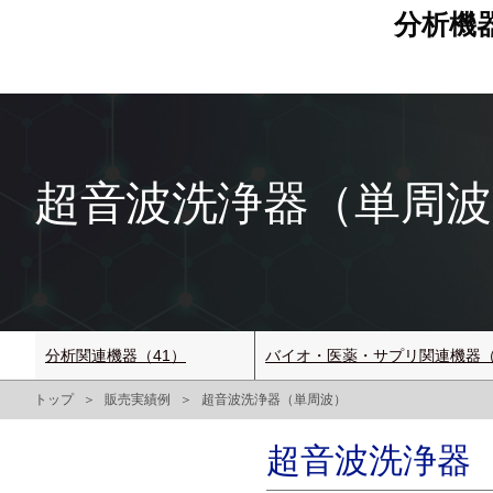
分析機
超音波洗浄器（単周波） M
分析関連機器（41）
バイオ・医薬・サプリ関連機器（
トップ
販売実績例
超音波洗浄器（単周波）
超音波洗浄器（単