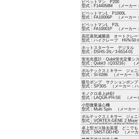
ピペットマン P200
型式：F144058M （メーカ
ピペットマンL P1000L
型式：FA10006P （メーカ
ピペットマンL P2L
型式：FA10001P （メーカ
高圧蒸気滅菌器 オートクレー
型式：ハイクレーブ HVN-5
ホットスターラー デジタル
型式：DSHS-1N／3-6514-
蛍光光度計・Qubit蛍光定量システム・Q
型式：Qubit3（Q33216） （メーカー
／invitrogen）
ボルテックスミキサー ジェニー2 
型式：SI-0286 （メーカー：SCI
吸引ポンプ サクションポンプ
型式：SP30S （メーカー：
モノクロ卓上pH計
型式：LAQUA-PH-SE （メ
小型微量遠心機
型式：Multi Spin （メーカ
ボルテックスミキサー ジェニ
型式：VORTEX-GENE 2 Mixe
ー：SCIENTIFIC INDUS
卓上型ガス除去装置 どこでも
トリーズ））
型式：SMST-DD-HD （メ