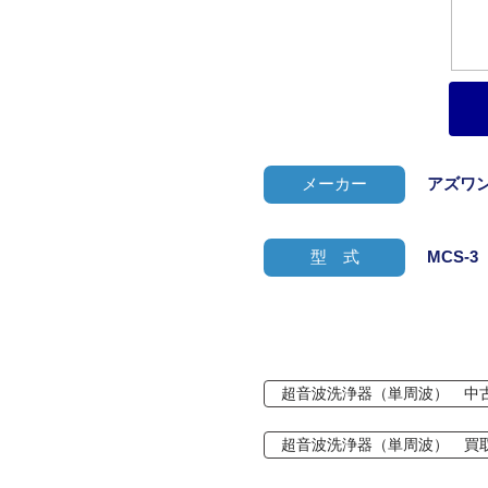
メーカー
アズワ
型 式
MCS-3（
超音波洗浄器（単周波） 中
超音波洗浄器（単周波） 買