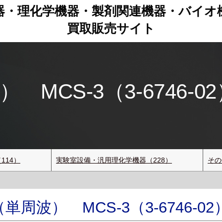
器・理化学機器・製剤関連機器
・
バイオ
買取販売サイト
CS-3（3-6746-02
114）
実験室設備・汎用理化学機器（228）
その
周波） MCS-3（3-6746-02