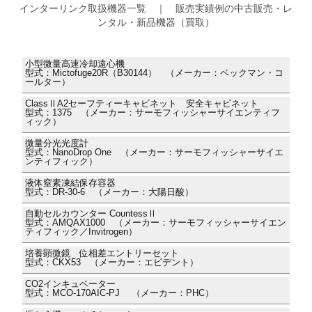
インターリンク取扱機器一覧 ｜ 販売実績例の中古販売・レ
ンタル・新品機器（買取）
小型微量高速冷却遠心機
型式：Mictofuge20R（B30144） （メーカー：ベックマン・コ
ールター）
ClassⅡA2セーフティーキャビネット 安全キャビネット
型式：1375 （メーカー：サーモフィッシャーサイエンティフ
ィック）
微量分光光度計
型式：NanoDrop One （メーカー：サーモフィッシャーサイエ
ンティフィック）
液体窒素凍結保存容器
型式：DR-30-6 （メーカー：大陽日酸）
自動セルカウンター CountessⅡ
型式：AMQAX1000 （メーカー：サーモフィッシャーサイエン
ティフィック／Invitrogen）
培養顕微鏡 位相差エントリーセット
型式：CKX53 （メーカー：エビデント）
CO2インキュベーター
型式：MCO-170AIC-PJ （メーカー：PHC）