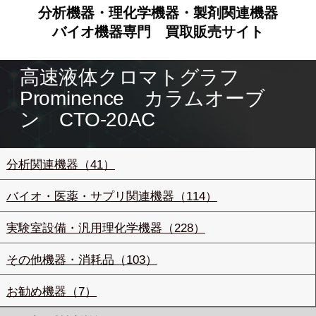
分析機器・理化学機器・製剤関連機器
バイオ機器専門
買取販売サイト
高速液体クロマトグラフ
Prominence カラムオーブ
ン CTO-20AC
分析関連機器（41）
バイオ・医薬・サプリ関連機器（114）
実験室設備・汎用理化学機器（228）
その他機器・消耗品（103）
お勧め機器（7）