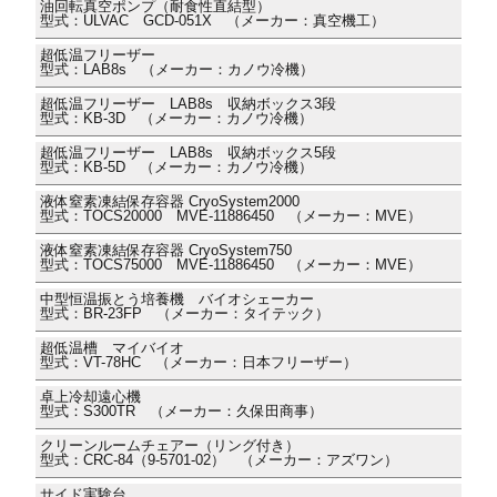
油回転真空ポンプ（耐食性直結型）
型式：ULVAC GCD-051X （メーカー：真空機工）
超低温フリーザー
型式：LAB8s （メーカー：カノウ冷機）
超低温フリーザー LAB8s 収納ボックス3段
型式：KB-3D （メーカー：カノウ冷機）
超低温フリーザー LAB8s 収納ボックス5段
型式：KB-5D （メーカー：カノウ冷機）
液体窒素凍結保存容器 CryoSystem2000
型式：TOCS20000 MVE-11886450 （メーカー：MVE）
液体窒素凍結保存容器 CryoSystem750
型式：TOCS75000 MVE-11886450 （メーカー：MVE）
中型恒温振とう培養機 バイオシェーカー
型式：BR-23FP （メーカー：タイテック）
超低温槽 マイバイオ
型式：VT-78HC （メーカー：日本フリーザー）
卓上冷却遠心機
型式：S300TR （メーカー：久保田商事）
クリーンルームチェアー（リング付き）
型式：CRC-84（9-5701-02） （メーカー：アズワン）
サイド実験台