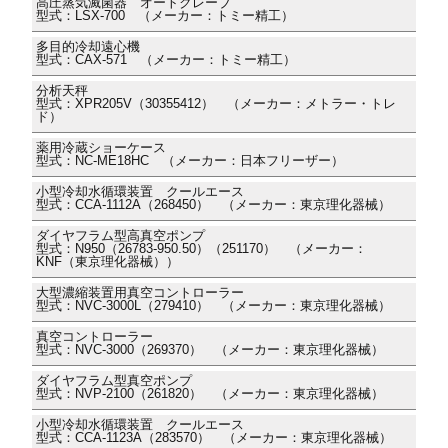
高圧蒸気滅菌器 オートクレーブ
型式：LSX-700 （メーカー：トミー精工）
多目的冷却遠心機
型式：CAX-571 （メーカー：トミー精工）
分析天秤
型式：XPR205V（30355412） （メーカー：メトラー・トレ
ド）
薬用冷蔵ショーケース
型式：NC-ME18HC （メーカー：日本フリーザー）
小型冷却水循環装置 クールエース
型式：CCA-1112A（268450） （メーカー：東京理化器械）
ダイヤフラム型高真空ポンプ
型式：N950（26783-950.50）（251170） （メーカー：
KNF（東京理化器械））
大型濃縮装置用真空コントローラー
型式：NVC-3000L（279410） （メーカー：東京理化器械）
真空コントローラー
型式：NVC-3000（269370） （メーカー：東京理化器械）
ダイヤフラム型真空ポンプ
型式：NVP-2100（261820） （メーカー：東京理化器械）
小型冷却水循環装置 クールエース
型式：CCA-1123A（283570） （メーカー：東京理化器械）