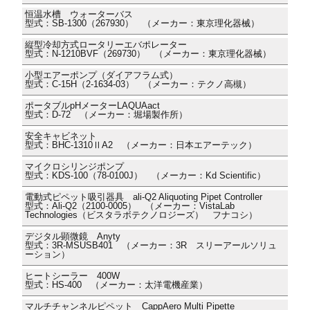
恒温水槽 ウォーターバス
型式：SB-1300（267930） （メーカー：東京理化器械）
縦型冷却方式ロータリーエバポレーター
型式：N-1210BVF（269730） （メーカー：東京理化器械）
小型エアーポンプ（ダイアフラム式）
型式：C-15H（2-1634-03） （メーカー：テクノ高槻）
ポータブルpHメーターLAQUAact
型式：D-72 （メーカー：堀場製作所）
安全キャビネット
型式：BHC-1310ⅡA2 （メーカー：日本エアーテック）
マイクロシリンジポンプ
型式：KDS-100（78-0100J） （メーカー：Kd Scientific）
電動式ピペット吸引器具 ali-Q2 Aliquoting Pipet Controller
型式：Ali-Q2（2100-0005） （メーカー：VistaLab
Technologies（ビスタラボテクノロジーズ） フナコシ）
デジタル顕微鏡 Anyty
型式：3R-MSUSB401 （メーカー：3R スリーアールソリュ
ーション）
ヒートシーラー 400W
型式：HS-400 （メーカー：太洋電機産業）
マルチチャンネルピペット CappAero Multi Pipette