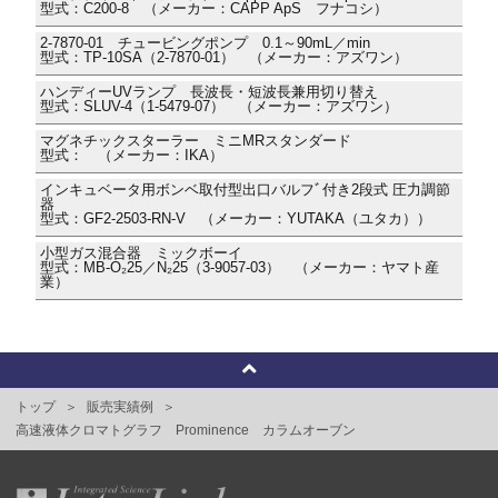
型式：C200-8 （メーカー：CAPP ApS フナコシ）
2-7870-01 チュービングポンプ 0.1～90mL／min
型式：TP-10SA（2-7870-01） （メーカー：アズワン）
ハンディーUVランプ 長波長・短波長兼用切り替え
型式：SLUV-4（1-5479-07） （メーカー：アズワン）
マグネチックスターラー ミニMRスタンダード
型式： （メーカー：IKA）
インキュベータ用ボンベ取付型出口バルフﾞ付き2段式 圧力調節
器
型式：GF2-2503-RN-V （メーカー：YUTAKA（ユタカ））
小型ガス混合器 ミックボーイ
型式：MB-O₂25／N₂25（3-9057-03） （メーカー：ヤマト産
業）
トップ
販売実績例
高速液体クロマトグラフ Prominence カラムオーブン