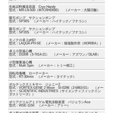
生体試料搬送容器 Cryo Handy
型式：MR-LN-500（M7CRHD000） （メーカー：大陽日酸）
吸引ポンプ サクションポンプ
型式：SP30S （メーカー：ハイテック／フナコシ）
吸引ポンプ サクションポンプ
型式：SP20S （メーカー：ハイテック／フナコシ）
モノクロ卓上pH計
型式：LAQUA-PH-SE （メーカー：堀場製作所（HORIBA））
卓上小型遠心機
型式：D1008（3-7014-21） （メーカー：アズワン／DLAB）
小型微量遠心機
型式：Multi Spin （メーカー：トミー精工）
回転培養機 ローテーター
型式：RT-30mini （メーカー：タイテック）
ボルテックスミキサー ジェニー2
型式：VORTEX-GENE 2 Mixer SI-0286（2-6863-01） （メー
カー：SCIENTIFIC INDUSTRIES（サイエンティフィックイン
ダストリーズ））
ポリアクリルアミドゲル電気泳動装置 パジェランAce
型式：WSE-1150 （メーカー：アトー）