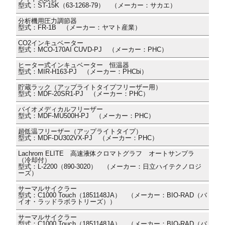
型式：ST-15K（63-1268-79） （メーカー：サカエ）
分析機用圧力調節器
型式：FR-1B （メーカー：ヤマト産業）
CO2インキュベーター
型式：MCO-170AI CUVD-PJ （メーカー：PHC）
ヒーター式インキュベーター 恒温器
型式：MIR-H163-PJ （メーカー：PHCbi）
貯蔵ラック（アップライトタイプフリーザー用）
型式：MDF-20SR1-PJ （メーカー：PHC）
バイオメディカルフリーザー
型式：MDF-MU500H-PJ （メーカー：PHC）
超低温フリーザー（アップライトタイプ）
型式：MDF-DU302VX-PJ （メーカー：PHC）
Lachrom ELITE 高速液体クロマトグラフ オートサンプラ
（冷却付）
型式：L-2200（890-3020） （メーカー：日立ハイテクノロジ
ーズ）
サーマルサイクラー
型式：C1000 Touch（1851148JA） （メーカー：BIO-RAD（バ
イオ・ラッドラボラトリーズ））
サーマルサイクラー
型式：C1000 Touch（1851148JA） （メーカー：BIO-RAD（バ