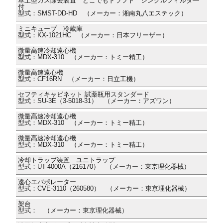
卓上型ガス除去装置 どこでもドラフト シングルフィルタ―
付
型式：SMST-DD-HD （メーカー：湘南丸八エステック）
ミニキューブ 冷蔵庫
型式：KX-1021HC （メーカー：日本フリーザー）
微量高速冷却遠心機
型式：MDX-310 （メーカー：トミー精工）
微量高速遠心機
型式：CF16RN （メーカー：日立工機）
セフティキャビネット 試薬瓶用スタンダード
型式：SU-3E（3-5018-31） （メーカー：アズワン）
微量高速冷却遠心機
型式：MDX-310 （メーカー：トミー精工）
微量高速冷却遠心機
型式：MDX-310 （メーカー：トミー精工）
冷却トラップ装置 ユニトラップ
型式：UT-4000A（216170） （メーカー：東京理化器械）
遠心エバポレーター
型式：CVE-3110（260580） （メーカー：東京理化器械）
架台
型式： （メーカー：東京理化器械）