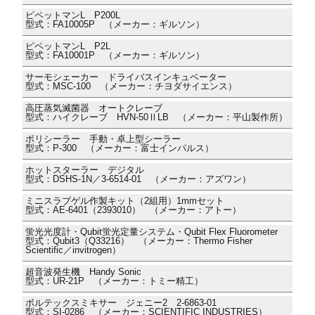
ピペットマンL P200L
型式：FA10005P （メーカー：ギルソン）
ピペットマンL P2L
型式：FA10001P （メーカー：ギルソン）
サーモシェーカー ドライバスインキュベーター
型式：MSC-100 （メーカー：チヨダサイエンス）
高圧蒸気滅菌器 オートクレーブ
型式：ハイクレーブ HVN-50ⅡLB （メーカー：平山製作所）
ポリシーラー 手動・卓上型シーラー
型式：P-300 （メーカー：富士インパルス）
ホットスターラー デジタル
型式：DSHS-1N／3-6514-01 （メーカー：アズワン）
ミニスラブゲル作製キット（2組用）1mmセット
型式：AE-6401（2393010） （メーカー：アトー）
蛍光光度計・Qubit蛍光定量システム・Qubit Flex Fluorometer
型式：Qubit3（Q33216） （メーカー：Thermo Fisher
Scientific／invitrogen）
超音波発生機 Handy Sonic
型式：UR-21P （メーカー：トミー精工）
ボルテックスミキサー ジェニー2 2-6863-01
型式：SI-0286 （メーカー：SCIENTIFIC INDUSTRIES）