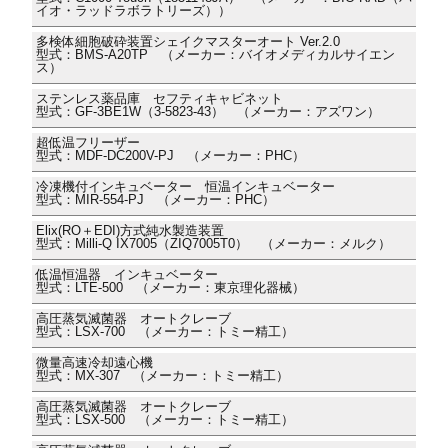
イオ・ラッドラボラトリーズ））
多検体細胞破砕装置シェイクマスターオート Ver.2.0
型式：BMS-A20TP （メーカー：バイオメディカルサイエン
ス）
ステンレス薬品庫 セフティキャビネット
型式：GF-3BE1W（3-5823-43） （メーカー：アズワン）
超低温フリーザー
型式：MDF-DC200V-PJ （メーカー：PHC）
冷凍機付インキュベーター 恒温インキュベーター
型式：MIR-554-PJ （メーカー：PHC）
Elix(RO＋EDI)方式純水製造装置
型式：Milli-Q IX7005（ZIQ7005T0） （メーカー：メルク）
低温恒温器 インキュベーター
型式：LTE-500 （メーカー：東京理化器械）
高圧蒸気滅菌器 オートクレーブ
型式：LSX-700 （メーカー：トミー精工）
微量高速冷却遠心機
型式：MX-307 （メーカー：トミー精工）
高圧蒸気滅菌器 オートクレーブ
型式：LSX-500 （メーカー：トミー精工）