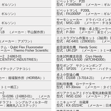
ピペットマン P20
ー：ギルソン）
型式：F144056M （メーカー：ギ
ピペットマンL P200L
ー：ギルソン）
型式：FA10005P （メーカー：ギ
サーモシェーカー ドライバスイン
ー：ギルソン）
型式：MSC-100 （メーカー：チヨ
ブ
ポリシーラー 手動・卓上型シーラ
0ⅡLB （メーカー：平山製作所）
型式：P-300 （メーカー：富士イ
ミニスラブゲル作製キット（2組用）
01 （メーカー：アズワン）
型式：AE-6401（2393010） （
ubit Flex Fluorometer
超音波発生機 Handy Sonic
：Thermo Fisher Scientific
型式：UR-21P （メーカー：トミー
2-6863-01
生体試料搬送容器 Cryo Handy
ENTIFIC INDUSTRIES）
型式：MR-LN-500（M7CRHD00
吸引ポンプ サクションポンプ
ハイテック／フナコシ）
型式：SP20S （メーカー：ハイテ
卓上小型遠心機
ーカー：堀場製作所（HORIBA））
型式：D1008（3-7014-21） （
回転培養機 ローテーター
ー：トミー精工）
型式：RT-30mini （メーカー：タ
ー2
ポリアクリルアミドゲル電気泳動装置
r SI-0286（2-6863-01） （メーカ
型式：WSE-1150 （メーカー：ア
TRIES（サイエンティフィックインダス
ドラフト シングルフィルタ―付
ミニキューブ 冷蔵庫
ーカー：湘南丸八エステック）
型式：KX-1021HC （メーカー：