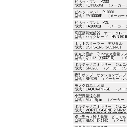
ピペットマン P200
型式：F144058M （メーカ
ピペットマンL P1000L
型式：FA10006P （メーカ
ピペットマンL P2L
型式：FA10001P （メーカ
高圧蒸気滅菌器 オートクレー
型式：ハイクレーブ HVN-5
ホットスターラー デジタル
型式：DSHS-1N／3-6514-
蛍光光度計・Qubit蛍光定量システム・Q
型式：Qubit3（Q33216） （メーカー
／invitrogen）
ボルテックスミキサー ジェニー2 
型式：SI-0286 （メーカー：SCI
吸引ポンプ サクションポンプ
型式：SP30S （メーカー：
モノクロ卓上pH計
型式：LAQUA-PH-SE （メ
小型微量遠心機
型式：Multi Spin （メーカ
ボルテックスミキサー ジェニ
型式：VORTEX-GENE 2 Mixe
ー：SCIENTIFIC INDUS
卓上型ガス除去装置 どこでも
トリーズ））
型式：SMST-DD-HD （メ