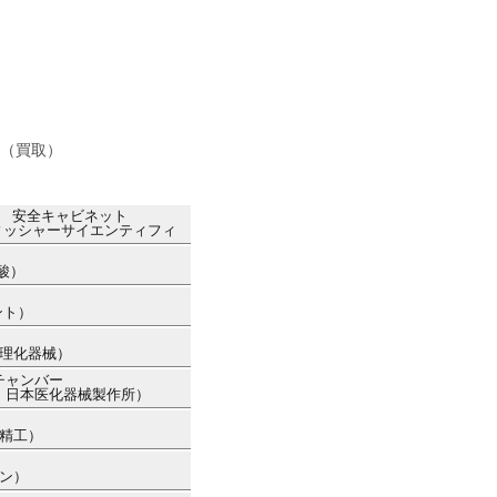
（買取）
ト 安全キャビネット
フィッシャーサイエンティフィ
酸）
ト
ント）
京理化器械）
チャンバー
カー：日本医化器械製作所）
ー精工）
ソン）