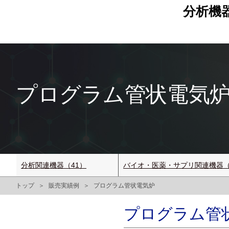
分析機
プログラム管状電気炉 TM
分析関連機器（41）
バイオ・医薬・サプリ関連機器（
トップ
販売実績例
プログラム管状電気炉
プログラム管状電