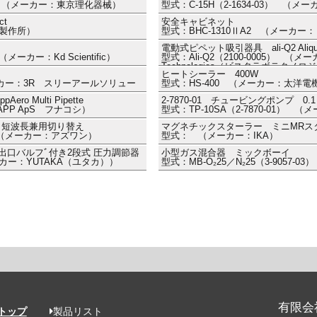
30） （メーカー：東京理化器械）
型式：C-15H（2-1634-03） （
t
安全キャビネット
場製作所）
型式：BHC-1310ⅡA2 （メーカ
電動式ピペット吸引器具 ali-Q2 Aliquoting
（メーカー：Kd Scientific）
型式：Ali-Q2（2100-0005） （メーカ
Technologies（ビスタラボテク
ヒートシーラー 400W
メーカー：3R スリーアールソリュー
型式：HS-400 （メーカー：太洋電
 Multi Pipette
2-7870-01 チュービングポンプ 0.1
APP ApS フナコシ）
型式：TP-10SA（2-7870-01）
・短波長兼用切り替え
マグネチックスターラー ミニMRス
7） （メーカー：アズワン）
型式： （メーカー：IKA）
出口バルフﾞ付き2段式 圧力調節器
小型ガス混合器 ミックボーイ
メーカー：YUTAKA（ユタカ））
型式：MB-O₂25／N₂25（3-9057
有限会
トップ
製品リスト