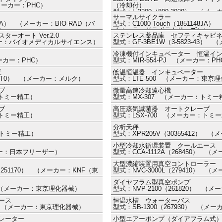
（メーカー：PHC）
（冷却付）
型式：L-2200（890-3020） 
サーマルサイクラー
ズ）
48JA） （メーカー：BIO-RAD（バ
型式：C1000 Touch（1851148J
）
イオ・ラッドラボラトリーズ））
オート Ver.2.0
ステンレス薬品庫 セフティキャビ
ーカー：バイオメディカルサイエンス）
型式：GF-3BE1W（3-5823-43
冷凍機付インキュベーター 恒温イ
メーカー：PHC）
型式：MIR-554-PJ （メーカー：PH
置
低温恒温器 インキュベーター
Q7005T0） （メーカー：メルク）
型式：LTE-500 （メーカー：東京
ブ
微量高速冷却遠心機
：トミー精工）
型式：MX-307 （メーカー：トミー
ブ
高圧蒸気滅菌器 オートクレーブ
：トミー精工）
型式：LSX-700 （メーカー：トミ
分析天秤
：トミー精工）
型式：XPR205V（30355412）
小型冷却水循環装置 クールエース
カー：日本フリーザー）
型式：CCA-1112A（268450） 
大型濃縮装置用真空コントローラー
0）（251170） （メーカー：KNF（東
型式：NVC-3000L（279410） 
ダイヤフラム型真空ポンプ
0） （メーカー：東京理化器械）
型式：NVP-2100（261820） 
ース
恒温水槽 ウォーターバス
70） （メーカー：東京理化器械）
型式：SB-1300（267930） （
レーター
小型エアーポンプ（ダイアフラム式