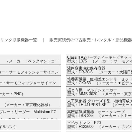
リンク取扱機器一覧 ｜ 販売実績例の中古販売・レンタル・新品機器
ClassⅡA2セーフティーキャビネッ
0144） （メーカー：ベックマン・コー
型式：1375 （メーカー：サーモ
ック）
液体窒素凍結保存容器
（メーカー：サーモフィッシャーサイエン
型式：DR-30-6 （メーカー：大陽日
Ⅱ
培養顕微鏡 位相差エントリーセッ
ーカー：サーモフィッシャーサイエン
型式：CKX53 （メーカー：エビデ
振とう機 マルチシェーカー
メーカー：PHC）
型式：MMS-3020 （メーカー：東
人工気象器 クローズド型 植物育成
70） （メーカー：東京理化器械）
型式：LH-411PFST-SP （メー
トリーダー Multiskan FC
高圧蒸気滅菌器 オートクレーブ
型式：LBS-325 （メーカー：トミ
ー：サーモフィッシャーサイエンティ
ピペットマン P20
：ギルソン）
型式：F123600 （メーカー：ギル