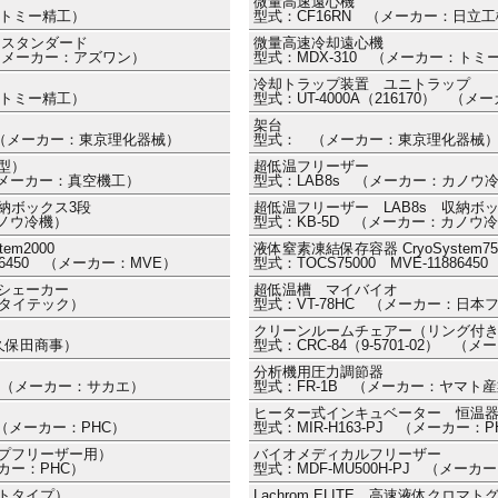
微量高速遠心機
：トミー精工）
型式：CF16RN （メーカー：日立
用スタンダード
微量高速冷却遠心機
） （メーカー：アズワン）
型式：MDX-310 （メーカー：トミ
冷却トラップ装置 ユニトラップ
：トミー精工）
型式：UT-4000A（216170） 
架台
0） （メーカー：東京理化器械）
型式： （メーカー：東京理化器械
型）
超低温フリーザー
 （メーカー：真空機工）
型式：LAB8s （メーカー：カノウ
収納ボックス3段
超低温フリーザー LAB8s 収納ボ
カノウ冷機）
型式：KB-5D （メーカー：カノウ
em2000
液体窒素凍結保存容器 CryoSystem75
886450 （メーカー：MVE）
型式：TOCS75000 MVE-118864
シェーカー
超低温槽 マイバイオ
：タイテック）
型式：VT-78HC （メーカー：日本
クリーンルームチェアー（リング付
：久保田商事）
型式：CRC-84（9-5701-02） 
分析機用圧力調節器
79） （メーカー：サカエ）
型式：FR-1B （メーカー：ヤマト
ヒーター式インキュベーター 恒温
J （メーカー：PHC）
型式：MIR-H163-PJ （メーカー：PH
プフリーザー用）
バイオメディカルフリーザー
ーカー：PHC）
型式：MDF-MU500H-PJ （メーカ
トタイプ）
Lachrom ELITE 高速液体ク