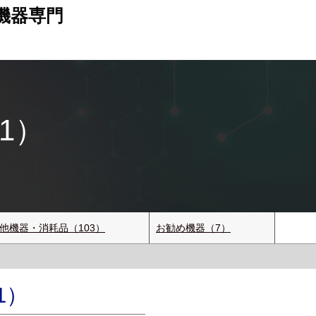
機器専門
21）
他機器・消耗品（103）
お勧め機器（7）
1）