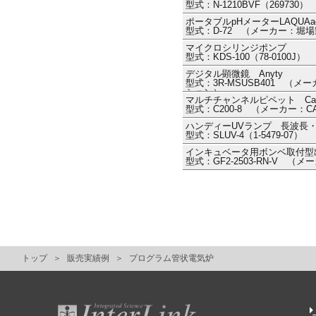
型式：N-1210BVF（2697
ポータブルpHメーターLAQUAac
型式：D-72 （メーカー：堀
マイクロシリンジポンプ
型式：KDS-100（78-0100J） 
デジタル顕微鏡 Anyty
型式：3R-MSUSB401 （
ション）
マルチチャンネルピペット CappAero
型式：C200-8 （メーカー：C
ハンディーUVランプ 長波長
型式：SLUV-4（1-5479-0
インキュベータ用ボンベ取付型
型式：GF2-2503-RN-V （
トップ
販売実績例
プログラム管状電気炉