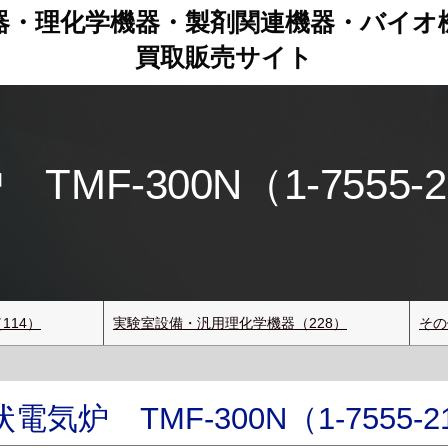
器・理化学機器・製剤関連機器
・
バイオ
買取販売サイト
F-300N（1-7555-
114）
実験室設備・汎用理化学機器（228）
その
気炉 TMF-300N（1-7555-2