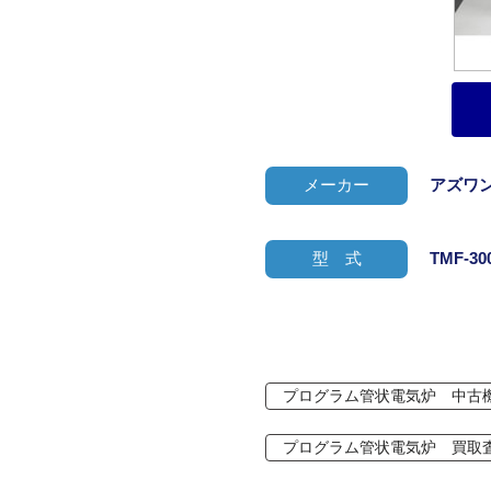
メーカー
アズワ
型 式
TMF-30
プログラム管状電気炉 中古
プログラム管状電気炉 買取