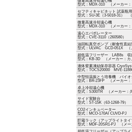
微量高速冷却遠心機
型式：MDX-310 （メーカー
セフティキャビネット 試薬瓶
型式：SU-3E（3-5018-31
微量高速冷却遠心機
型式：MDX-310 （メーカー
遠心エバポレーター
型式：CVE-3110（26058
油回転真空ポンプ（耐食性直結
型式：ULVAC GCD-051X
超低温フリーザー LAB8s 
型式：KB-3D （メーカー：
液体窒素凍結保存容器 CryoSyst
型式：TOCS20000 MVE-11
中型恒温振とう培養機 バイオ
型式：BR-23FP （メーカー
卓上冷却遠心機
型式：S300TR （メーカー
サイド実験台
型式：ST-15K（63-1268-
CO2インキュベーター
型式：MCO-170AI CUVD-P
貯蔵ラック（アップライトタイ
型式：MDF-20SR1-PJ （メ
超低温フリーザー（アップライ