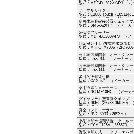
型式：MDF-DU302VX-PJ 
サーマルサイクラー
型式：C1000 Touch（18511
イオ・ラッドラボラトリーズ）
多検体細胞破砕装置シェイクマスター
型式：BMS-A20TP （メ
超低温フリーザー
型式：MDF-DC200V-PJ （
Elix(RO＋EDI)方式純水製造装
型式：Milli-Q IX7005（ZI
高圧蒸気滅菌器 オートクレー
型式：LSX-700 （メーカー
高圧蒸気滅菌器 オートクレー
型式：LSX-500 （メーカー
多目的冷却遠心機
型式：CAX-571 （メーカー
薬用冷蔵ショーケース
型式：NC-ME18HC （メー
ダイヤフラム型高真空ポンプ
型式：N950（26783-950.5
京理化器械））
真空コントローラー
型式：NVC-3000（26937
小型冷却水循環装置 クールエ
型式：CCA-1123A（2835
縦型冷却方式ロータリーエバポ