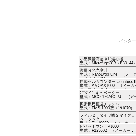
インター
小型微量高速冷却遠心機
型式：Mictofuge20R（B3
ルター）
微量分光光度計
型式：NanoDrop One 
ティフィック）
自動セルカウンター Countess
型式：AMQAX1000 （メ
ティフィック／Invitrogen）
CO2インキュベーター
型式：MCO-170AIC-PJ （
振盪機用恒温チャンバー
型式：FMS-1000型（1910
フィルタータイプ吸光マイクロプレー
ベーシック
型式：51119050 （メーカ
ピペットマン P1000
フィック ThermoFisher ）
型式：F123602 （メーカー