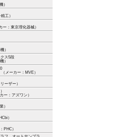
工機）
ー精工）
（メーカー：東京理化器械）
）
冷機）
ックス5段
冷機）
0
50 （メーカー：MVE）
フリーザー）
き）
（メーカー：アズワン）
産業）
器
Cbi）
ー：PHC）
ロマトグラフ オートサンプラ