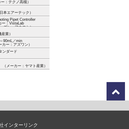
メーカー：テクノ高槻）
ー：日本エアーテック）
 Pipet Controller
ー：VistaLab
ノロジーズ） フナコシ）
機産業）
～90mL／min
 （メーカー：アズワン）
タンダード
-03） （メーカー：ヤマト産業）
社インターリンク