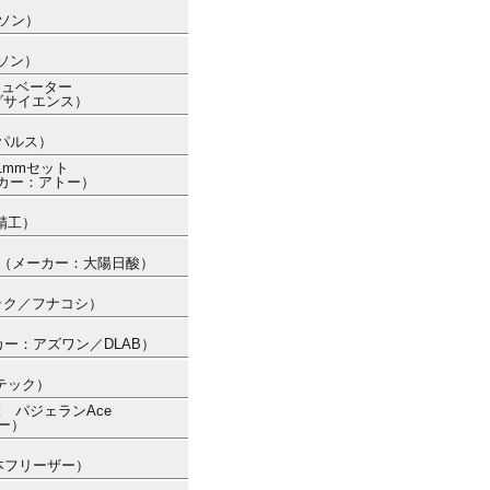
ルソン）
ルソン）
キュベーター
ダサイエンス）
ー
ンパルス）
1mmセット
メーカー：アトー）
精工）
0） （メーカー：大陽日酸）
ック／フナコシ）
メーカー：アズワン／DLAB）
イテック）
 パジェランAce
トー）
日本フリーザー）