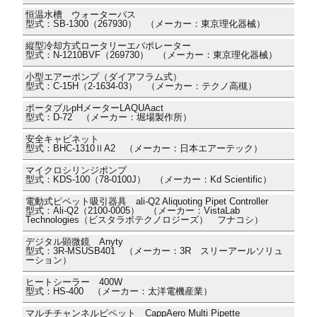
恒温水槽 ウォーターバス
型式：SB-1300（267930） （メーカー：東京理化器械）
縦型冷却方式ロータリーエバポレーター
型式：N-1210BVF（269730） （メーカー：東京理化器械）
小型エアーポンプ（ダイアフラム式）
型式：C-15H（2-1634-03） （メーカー：テクノ高槻）
ポータブルpHメーターLAQUAact
型式：D-72 （メーカー：堀場製作所）
安全キャビネット
型式：BHC-1310ⅡA2 （メーカー：日本エアーテック）
マイクロシリンジポンプ
型式：KDS-100（78-0100J） （メーカー：Kd Scientific）
電動式ピペット吸引器具 ali-Q2 Aliquoting Pipet Controller
型式：Ali-Q2（2100-0005） （メーカー：VistaLab
Technologies（ビスタラボテクノロジーズ） フナコシ）
デジタル顕微鏡 Anyty
型式：3R-MSUSB401 （メーカー：3R スリーアールソリュ
ーション）
ヒートシーラー 400W
型式：HS-400 （メーカー：太洋電機産業）
マルチチャンネルピペット CappAero Multi Pipette