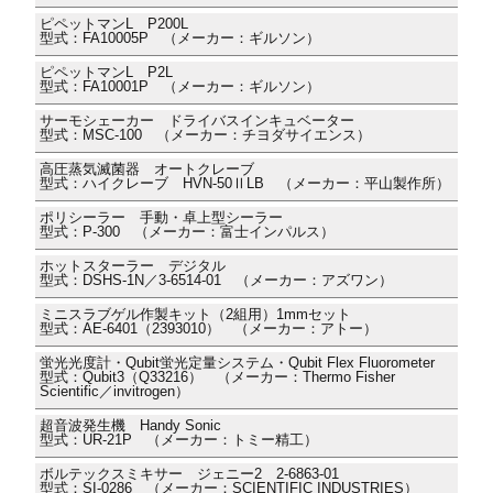
ピペットマンL P200L
型式：FA10005P （メーカー：ギルソン）
ピペットマンL P2L
型式：FA10001P （メーカー：ギルソン）
サーモシェーカー ドライバスインキュベーター
型式：MSC-100 （メーカー：チヨダサイエンス）
高圧蒸気滅菌器 オートクレーブ
型式：ハイクレーブ HVN-50ⅡLB （メーカー：平山製作所）
ポリシーラー 手動・卓上型シーラー
型式：P-300 （メーカー：富士インパルス）
ホットスターラー デジタル
型式：DSHS-1N／3-6514-01 （メーカー：アズワン）
ミニスラブゲル作製キット（2組用）1mmセット
型式：AE-6401（2393010） （メーカー：アトー）
蛍光光度計・Qubit蛍光定量システム・Qubit Flex Fluorometer
型式：Qubit3（Q33216） （メーカー：Thermo Fisher
Scientific／invitrogen）
超音波発生機 Handy Sonic
型式：UR-21P （メーカー：トミー精工）
ボルテックスミキサー ジェニー2 2-6863-01
型式：SI-0286 （メーカー：SCIENTIFIC INDUSTRIES）