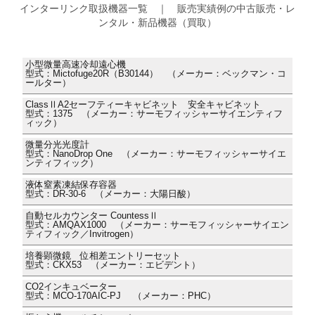
インターリンク取扱機器一覧 ｜ 販売実績例の中古販売・レ
ンタル・新品機器（買取）
小型微量高速冷却遠心機
型式：Mictofuge20R（B30144） （メーカー：ベックマン・コ
ールター）
ClassⅡA2セーフティーキャビネット 安全キャビネット
型式：1375 （メーカー：サーモフィッシャーサイエンティフ
ィック）
微量分光光度計
型式：NanoDrop One （メーカー：サーモフィッシャーサイエ
ンティフィック）
液体窒素凍結保存容器
型式：DR-30-6 （メーカー：大陽日酸）
自動セルカウンター CountessⅡ
型式：AMQAX1000 （メーカー：サーモフィッシャーサイエン
ティフィック／Invitrogen）
培養顕微鏡 位相差エントリーセット
型式：CKX53 （メーカー：エビデント）
CO2インキュベーター
型式：MCO-170AIC-PJ （メーカー：PHC）