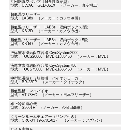
油回転真空ポンプ（耐食性直結型）
型式：ULVAC GCD-051X （メーカー：真空機工）
超低温フリーザー
型式：LAB8s （メーカー：カノウ冷機）
超低温フリーザー LAB8s 収納ボックス3段
型式：KB-3D （メーカー：カノウ冷機）
超低温フリーザー LAB8s 収納ボックス5段
型式：KB-5D （メーカー：カノウ冷機）
液体窒素凍結保存容器 CryoSystem2000
型式：TOCS20000 MVE-11886450 （メーカー：MVE）
液体窒素凍結保存容器 CryoSystem750
型式：TOCS75000 MVE-11886450 （メーカー：MVE）
中型恒温振とう培養機 バイオシェーカー
型式：BR-23FP （メーカー：タイテック）
超低温槽 マイバイオ
型式：VT-78HC （メーカー：日本フリーザー）
卓上冷却遠心機
型式：S300TR （メーカー：久保田商事）
クリーンルームチェアー（リング付き）
型式：CRC-84（9-5701-02） （メーカー：アズワン）
サイド実験台