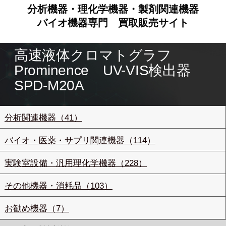
分析機器・理化学機器・製剤関連機器
バイオ機器専門
買取販売サイト
高速液体クロマトグラフ
Prominence UV-VIS検出器
SPD-M20A
分析関連機器（41）
バイオ・医薬・サプリ関連機器（114）
実験室設備・汎用理化学機器（228）
その他機器・消耗品（103）
お勧め機器（7）