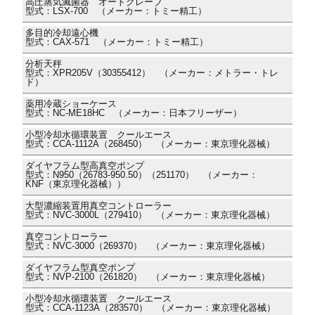
高圧蒸気滅菌器 オートクレーブ
型式：LSX-700 （メーカー：トミー精工）
多目的冷却遠心機
型式：CAX-571 （メーカー：トミー精工）
分析天秤
型式：XPR205V（30355412） （メーカー：メトラー・トレ
ド）
薬用冷蔵ショーケース
型式：NC-ME18HC （メーカー：日本フリーザー）
小型冷却水循環装置 クールエース
型式：CCA-1112A（268450） （メーカー：東京理化器械）
ダイヤフラム型高真空ポンプ
型式：N950（26783-950.50）（251170） （メーカー：
KNF（東京理化器械））
大型濃縮装置用真空コントローラー
型式：NVC-3000L（279410） （メーカー：東京理化器械）
真空コントローラー
型式：NVC-3000（269370） （メーカー：東京理化器械）
ダイヤフラム型真空ポンプ
型式：NVP-2100（261820） （メーカー：東京理化器械）
小型冷却水循環装置 クールエース
型式：CCA-1123A（283570） （メーカー：東京理化器械）