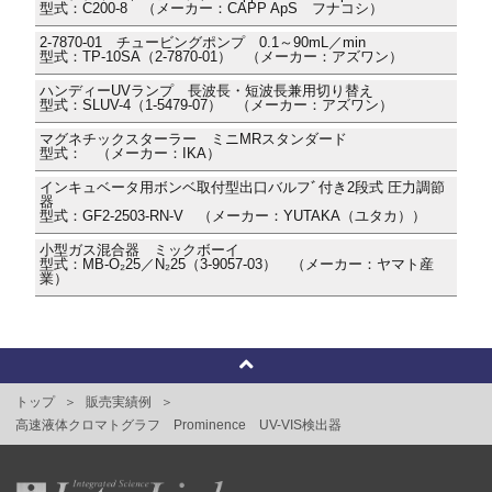
型式：C200-8 （メーカー：CAPP ApS フナコシ）
2-7870-01 チュービングポンプ 0.1～90mL／min
型式：TP-10SA（2-7870-01） （メーカー：アズワン）
ハンディーUVランプ 長波長・短波長兼用切り替え
型式：SLUV-4（1-5479-07） （メーカー：アズワン）
マグネチックスターラー ミニMRスタンダード
型式： （メーカー：IKA）
インキュベータ用ボンベ取付型出口バルフﾞ付き2段式 圧力調節
器
型式：GF2-2503-RN-V （メーカー：YUTAKA（ユタカ））
小型ガス混合器 ミックボーイ
型式：MB-O₂25／N₂25（3-9057-03） （メーカー：ヤマト産
業）
トップ
販売実績例
高速液体クロマトグラフ Prominence UV-VIS検出器