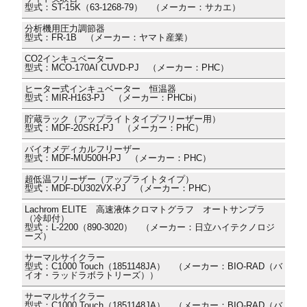
型式：ST-15K（63-1268-79） （メーカー：サカエ）
分析機用圧力調節器
型式：FR-1B （メーカー：ヤマト産業）
CO2インキュベーター
型式：MCO-170AI CUVD-PJ （メーカー：PHC）
ヒーター式インキュベーター 恒温器
型式：MIR-H163-PJ （メーカー：PHCbi）
貯蔵ラック（アップライトタイプフリーザー用）
型式：MDF-20SR1-PJ （メーカー：PHC）
バイオメディカルフリーザー
型式：MDF-MU500H-PJ （メーカー：PHC）
超低温フリーザー（アップライトタイプ）
型式：MDF-DU302VX-PJ （メーカー：PHC）
Lachrom ELITE 高速液体クロマトグラフ オートサンプラ
（冷却付）
型式：L-2200（890-3020） （メーカー：日立ハイテクノロジ
ーズ）
サーマルサイクラー
型式：C1000 Touch（1851148JA） （メーカー：BIO-RAD（バ
イオ・ラッドラボラトリーズ））
サーマルサイクラー
型式：C1000 Touch（1851148JA） （メーカー：BIO-RAD（バ