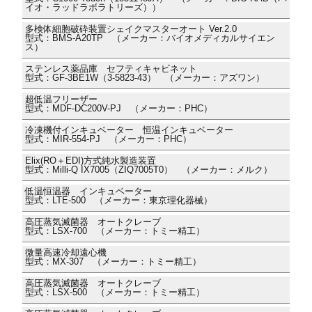
イオ・ラッドラボラトリーズ））
多検体細胞破砕装置シェイクマスターオート Ver.2.0
型式：BMS-A20TP （メーカー：バイオメディカルサイエン
ス）
ステンレス薬品庫 セフティキャビネット
型式：GF-3BE1W（3-5823-43） （メーカー：アズワン）
超低温フリーザー
型式：MDF-DC200V-PJ （メーカー：PHC）
冷凍機付インキュベーター 恒温インキュベーター
型式：MIR-554-PJ （メーカー：PHC）
Elix(RO＋EDI)方式純水製造装置
型式：Milli-Q IX7005（ZIQ7005T0） （メーカー：メルク）
低温恒温器 インキュベーター
型式：LTE-500 （メーカー：東京理化器械）
高圧蒸気滅菌器 オートクレーブ
型式：LSX-700 （メーカー：トミー精工）
微量高速冷却遠心機
型式：MX-307 （メーカー：トミー精工）
高圧蒸気滅菌器 オートクレーブ
型式：LSX-500 （メーカー：トミー精工）