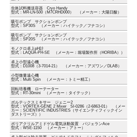
生体試料搬送容器 Cryo Handy
型式：MR-LN-500（M7CRHD000） （メーカー：大陽日酸）
吸引ポンプ サクションポンプ
型式：SP30S （メーカー：ハイテック／フナコシ）
吸引ポンプ サクションポンプ
型式：SP20S （メーカー：ハイテック／フナコシ）
モノクロ卓上pH計
型式：LAQUA-PH-SE （メーカー：堀場製作所（HORIBA））
卓上小型遠心機
型式：D1008（3-7014-21） （メーカー：アズワン／DLAB）
小型微量遠心機
型式：Multi Spin （メーカー：トミー精工）
回転培養機 ローテーター
型式：RT-30mini （メーカー：タイテック）
ボルテックスミキサー ジェニー2
型式：VORTEX-GENE 2 Mixer SI-0286（2-6863-01） （メー
カー：SCIENTIFIC INDUSTRIES（サイエンティフィックイン
ダストリーズ））
ポリアクリルアミドゲル電気泳動装置 パジェランAce
型式：WSE-1150 （メーカー：アトー）