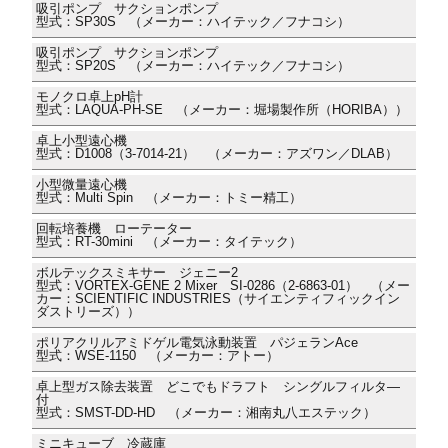
吸引ポンプ サクションポンプ
型式：SP30S （メーカー：ハイテック／フナコシ）
吸引ポンプ サクションポンプ
型式：SP20S （メーカー：ハイテック／フナコシ）
モノクロ卓上pH計
型式：LAQUA-PH-SE （メーカー：堀場製作所（HORIBA））
卓上小型遠心機
型式：D1008（3-7014-21） （メーカー：アズワン／DLAB）
小型微量遠心機
型式：Multi Spin （メーカー：トミー精工）
回転培養機 ローテーター
型式：RT-30mini （メーカー：タイテック）
ボルテックスミキサー ジェニー2
型式：VORTEX-GENE 2 Mixer SI-0286（2-6863-01） （メー
カー：SCIENTIFIC INDUSTRIES（サイエンティフィックイン
ダストリーズ））
ポリアクリルアミドゲル電気泳動装置 パジェランAce
型式：WSE-1150 （メーカー：アトー）
卓上型ガス除去装置 どこでもドラフト シングルフィルタ―
付
型式：SMST-DD-HD （メーカー：湘南丸八エステック）
ミニキューブ 冷蔵庫