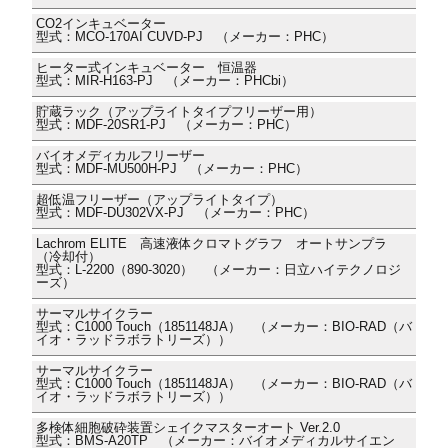
CO2インキュベーター
型式：MCO-170AI CUVD-PJ （メーカー：PHC）
ヒーター式インキュベーター 恒温器
型式：MIR-H163-PJ （メーカー：PHCbi）
貯蔵ラック（アップライトタイプフリーザー用）
型式：MDF-20SR1-PJ （メーカー：PHC）
バイオメディカルフリーザー
型式：MDF-MU500H-PJ （メーカー：PHC）
超低温フリーザー（アップライトタイプ）
型式：MDF-DU302VX-PJ （メーカー：PHC）
Lachrom ELITE 高速液体クロマトグラフ オートサンプラ
（冷却付）
型式：L-2200（890-3020） （メーカー：日立ハイテクノロジ
ーズ）
サーマルサイクラー
型式：C1000 Touch（1851148JA） （メーカー：BIO-RAD（バ
イオ・ラッドラボラトリーズ））
サーマルサイクラー
型式：C1000 Touch（1851148JA） （メーカー：BIO-RAD（バ
イオ・ラッドラボラトリーズ））
多検体細胞破砕装置シェイクマスターオート Ver.2.0
型式：BMS-A20TP （メーカー：バイオメディカルサイエン