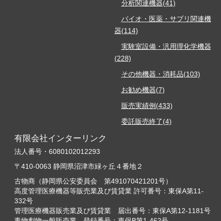
分析関連機器(41)
バイオ・医薬・サプリ関連機
器(114)
実験室設備・汎用理化学機器
(228)
その他機器・消耗品(103)
お勧め機器(7)
販売実績例(433)
委託販売終了(4)
有限会社インターリンク
法人番号・6080102012293
〒410-0063 静岡県沼津市緑ヶ丘４番地２
古物商（静岡県公安委員会 第491070421201号）
高度管理医療機器等販売業及び賃貸業 許可番号：東保A第11-
332号
管理医療機器販売業及び賃貸業 届出番号：東保A第12-1181号
毒物劇物一般販売業 登録番号：東保B第1-462号