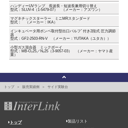
ハンディーUVランプ 長波長・短波長兼用切り替え
型式：SLUV-4（1-5479-07） （メーカー：アズワン）
マグネチックスターラー ミニMRスタンダード
型式： （メーカー：IKA）
インキュベータ用ボンベ取付型出口バルフﾞ付き2段式 圧力調節
器
型式：GF2-2503-RN-V （メーカー：YUTAKA（ユタカ））
小型ガス混合器 ミックボーイ
型式：MB-O₂25／N₂25（3-9057-03） （メーカー：ヤマト産
業）
トップ
販売実績例
サイド実験台
製品リスト
トップ