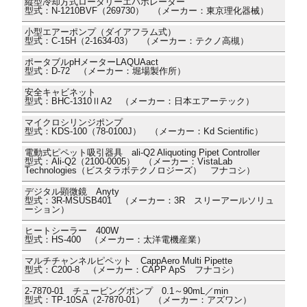
縦型冷却方式ロータリーエバポレーター
型式：N-1210BVF（269730） （メーカー：東京理化器械）
小型エアーポンプ（ダイアフラム式）
型式：C-15H（2-1634-03） （メーカー：テクノ高槻）
ポータブルpHメーターLAQUAact
型式：D-72 （メーカー：堀場製作所）
安全キャビネット
型式：BHC-1310ⅡA2 （メーカー：日本エアーテック）
マイクロシリンジポンプ
型式：KDS-100（78-0100J） （メーカー：Kd Scientific）
電動式ピペット吸引器具 ali-Q2 Aliquoting Pipet Controller
型式：Ali-Q2（2100-0005） （メーカー：VistaLab
Technologies（ビスタラボテクノロジーズ） フナコシ）
デジタル顕微鏡 Anyty
型式：3R-MSUSB401 （メーカー：3R スリーアールソリュ
ーション）
ヒートシーラー 400W
型式：HS-400 （メーカー：太洋電機産業）
マルチチャンネルピペット CappAero Multi Pipette
型式：C200-8 （メーカー：CAPP ApS フナコシ）
2-7870-01 チュービングポンプ 0.1～90mL／min
型式：TP-10SA（2-7870-01） （メーカー：アズワン）