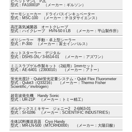
ピペットマンL P2L
型式：FA10001P （メーカー：ギルソン）
サーモシェーカー ドライバスインキュベーター
型式：MSC-100 （メーカー：チヨダサイエンス）
高圧蒸気滅菌器 オートクレーブ
型式：ハイクレーブ HVN-50ⅡLB （メーカー：平山製作所）
ポリシーラー 手動・卓上型シーラー
型式：P-300 （メーカー：富士インパルス）
ホットスターラー デジタル
型式：DSHS-1N／3-6514-01 （メーカー：アズワン）
ミニスラブゲル作製キット（2組用）1mmセット
型式：AE-6401（2393010） （メーカー：アトー）
蛍光光度計・Qubit蛍光定量システム・Qubit Flex Fluorometer
型式：Qubit3（Q33216） （メーカー：Thermo Fisher
Scientific／invitrogen）
超音波発生機 Handy Sonic
型式：UR-21P （メーカー：トミー精工）
ボルテックスミキサー ジェニー2 2-6863-01
型式：SI-0286 （メーカー：SCIENTIFIC INDUSTRIES）
生体試料搬送容器 Cryo Handy
型式：MR-LN-500（M7CRHD000） （メーカー：大陽日酸）