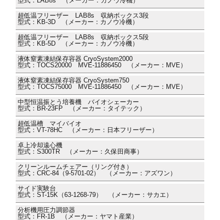
型式：LAB8s （メーカー：カノウ冷機）
超低温フリーザー LAB8s 収納ボックス3段
型式：KB-3D （メーカー：カノウ冷機）
超低温フリーザー LAB8s 収納ボックス5段
型式：KB-5D （メーカー：カノウ冷機）
液体窒素凍結保存容器 CryoSystem2000
型式：TOCS20000 MVE-11886450 （メーカー：MVE）
液体窒素凍結保存容器 CryoSystem750
型式：TOCS75000 MVE-11886450 （メーカー：MVE）
中型恒温振とう培養機 バイオシェーカー
型式：BR-23FP （メーカー：タイテック）
超低温槽 マイバイオ
型式：VT-78HC （メーカー：日本フリーザー）
卓上冷却遠心機
型式：S300TR （メーカー：久保田商事）
クリーンルームチェアー（リング付き）
型式：CRC-84（9-5701-02） （メーカー：アズワン）
サイド実験台
型式：ST-15K（63-1268-79） （メーカー：サカエ）
分析機用圧力調節器
型式：FR-1B （メーカー：ヤマト産業）