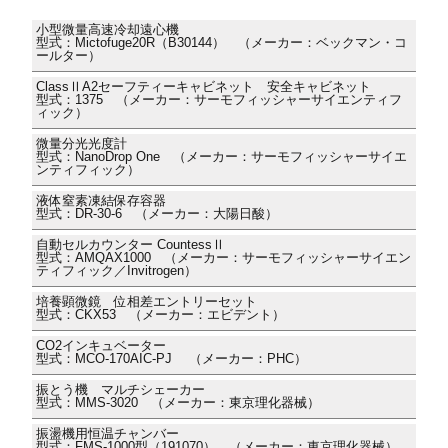
小型微量高速冷却遠心機
型式：Mictofuge20R（B30144） （メーカー：ベックマン・コ
ールター）
ClassⅡA2セーフティーキャビネット 安全キャビネット
型式：1375 （メーカー：サーモフィッシャーサイエンティフ
ィック）
微量分光光度計
型式：NanoDrop One （メーカー：サーモフィッシャーサイエ
ンティフィック）
液体窒素凍結保存容器
型式：DR-30-6 （メーカー：大陽日酸）
自動セルカウンター CountessⅡ
型式：AMQAX1000 （メーカー：サーモフィッシャーサイエン
ティフィック／Invitrogen）
培養顕微鏡 位相差エントリーセット
型式：CKX53 （メーカー：エビデント）
CO2インキュベーター
型式：MCO-170AIC-PJ （メーカー：PHC）
振とう機 マルチシェーカー
型式：MMS-3020 （メーカー：東京理化器械）
振盪機用恒温チャンバー
型式：FMS-1000型（191070） （メーカー：東京理化器械）