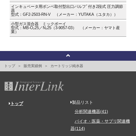
インキュベータ用ボンベ取付型出口バルフﾞ付き2段式 圧力調節
器
型式：GF2-2503-RN-V （メーカー：YUTAKA（ユタカ））
小型ガス混合器 ミックボーイ
型式：MB-O₂25／N₂25（3-9057-03） （メーカー：ヤマト産
業）
トップ
販売実績例
カートリッジ純水器
製品リスト
トップ
分析関連機器(41)
バイオ・医薬・サプリ関連機
器(114)