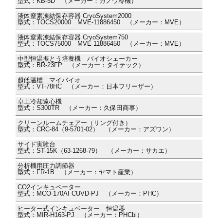
型式：KB-5D （メーカー：カノウ冷機）
液体窒素凍結保存容器 CryoSystem2000
型式：TOCS20000 MVE-11886450 （メーカー：MVE）
液体窒素凍結保存容器 CryoSystem750
型式：TOCS75000 MVE-11886450 （メーカー：MVE）
中型恒温振とう培養機 バイオシェーカー
型式：BR-23FP （メーカー：タイテック）
超低温槽 マイバイオ
型式：VT-78HC （メーカー：日本フリーザー）
卓上冷却遠心機
型式：S300TR （メーカー：久保田商事）
クリーンルームチェアー（リング付き）
型式：CRC-84（9-5701-02） （メーカー：アズワン）
サイド実験台
型式：ST-15K（63-1268-79） （メーカー：サカエ）
分析機用圧力調節器
型式：FR-1B （メーカー：ヤマト産業）
CO2インキュベーター
型式：MCO-170AI CUVD-PJ （メーカー：PHC）
ヒーター式インキュベーター 恒温器
型式：MIR-H163-PJ （メーカー：PHCbi）