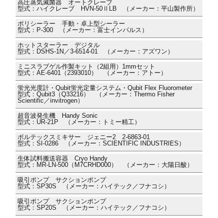
高圧蒸気滅菌器 オートクレーブ
型式：ハイクレーブ HVN-50ⅡLB （メーカー：平山製作所）
ポリシーラー 手動・卓上型シーラー
型式：P-300 （メーカー：富士インパルス）
ホットスターラー デジタル
型式：DSHS-1N／3-6514-01 （メーカー：アズワン）
ミニスラブゲル作製キット（2組用）1mmセット
型式：AE-6401（2393010） （メーカー：アトー）
蛍光光度計・Qubit蛍光定量システム・Qubit Flex Fluorometer
型式：Qubit3（Q33216） （メーカー：Thermo Fisher
Scientific／invitrogen）
超音波発生機 Handy Sonic
型式：UR-21P （メーカー：トミー精工）
ボルテックスミキサー ジェニー2 2-6863-01
型式：SI-0286 （メーカー：SCIENTIFIC INDUSTRIES）
生体試料搬送容器 Cryo Handy
型式：MR-LN-500（M7CRHD000） （メーカー：大陽日酸）
吸引ポンプ サクションポンプ
型式：SP30S （メーカー：ハイテック／フナコシ）
吸引ポンプ サクションポンプ
型式：SP20S （メーカー：ハイテック／フナコシ）