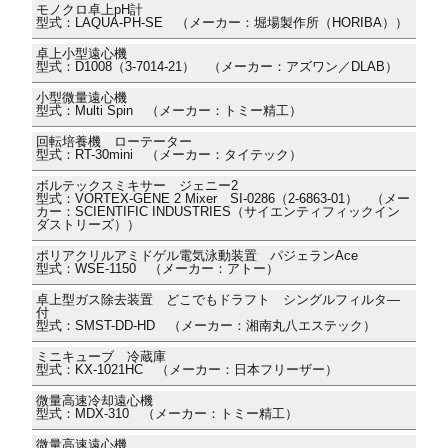
モノクロ卓上pH計
型式：LAQUA-PH-SE （メーカー：堀場製作所（HORIBA））
卓上小型遠心機
型式：D1008（3-7014-21） （メーカー：アズワン／DLAB）
小型微量遠心機
型式：Multi Spin （メーカー：トミー精工）
回転培養機 ローテーター
型式：RT-30mini （メーカー：タイテック）
ボルテックスミキサー ジェニー2
型式：VORTEX-GENE 2 Mixer SI-0286（2-6863-01） （メー
カー：SCIENTIFIC INDUSTRIES（サイエンティフィックイン
ダストリーズ））
ポリアクリルアミドゲル電気泳動装置 パジェランAce
型式：WSE-1150 （メーカー：アトー）
卓上型ガス除去装置 どこでもドラフト シングルフィルタ―
付
型式：SMST-DD-HD （メーカー：湘南丸八エステック）
ミニキューブ 冷蔵庫
型式：KX-1021HC （メーカー：日本フリーザー）
微量高速冷却遠心機
型式：MDX-310 （メーカー：トミー精工）
微量高速遠心機