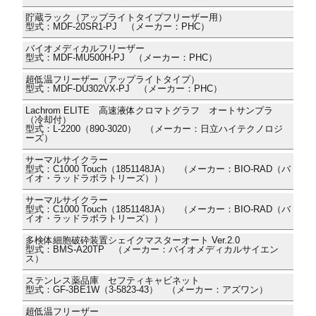
貯蔵ラック（アップライトタイプフリーザー用）
型式：MDF-20SR1-PJ （メーカー：PHC）
バイオメディカルフリーザー
型式：MDF-MU500H-PJ （メーカー：PHC）
超低温フリーザー（アップライトタイプ）
型式：MDF-DU302VX-PJ （メーカー：PHC）
Lachrom ELITE 高速液体クロマトグラフ オートサンプラ
（冷却付）
型式：L-2200（890-3020） （メーカー：日立ハイテクノロジ
ーズ）
サーマルサイクラー
型式：C1000 Touch（1851148JA） （メーカー：BIO-RAD（バ
イオ・ラッドラボラトリーズ））
サーマルサイクラー
型式：C1000 Touch（1851148JA） （メーカー：BIO-RAD（バ
イオ・ラッドラボラトリーズ））
多検体細胞破砕装置シェイクマスターオート Ver.2.0
型式：BMS-A20TP （メーカー：バイオメディカルサイエン
ス）
ステンレス薬品庫 セフティキャビネット
型式：GF-3BE1W（3-5823-43） （メーカー：アズワン）
超低温フリーザー