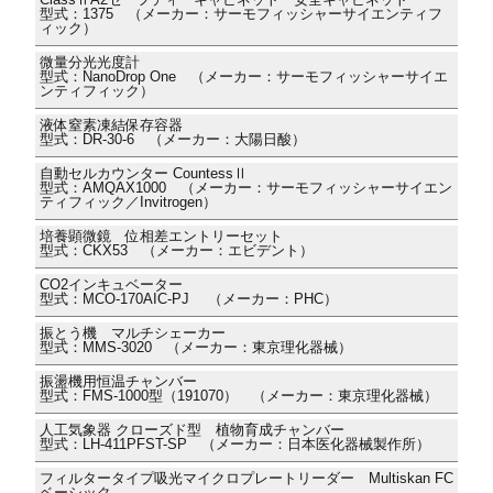
型式：1375 （メーカー：サーモフィッシャーサイエンティフ
ィック）
微量分光光度計
型式：NanoDrop One （メーカー：サーモフィッシャーサイエ
ンティフィック）
液体窒素凍結保存容器
型式：DR-30-6 （メーカー：大陽日酸）
自動セルカウンター CountessⅡ
型式：AMQAX1000 （メーカー：サーモフィッシャーサイエン
ティフィック／Invitrogen）
培養顕微鏡 位相差エントリーセット
型式：CKX53 （メーカー：エビデント）
CO2インキュベーター
型式：MCO-170AIC-PJ （メーカー：PHC）
振とう機 マルチシェーカー
型式：MMS-3020 （メーカー：東京理化器械）
振盪機用恒温チャンバー
型式：FMS-1000型（191070） （メーカー：東京理化器械）
人工気象器 クローズド型 植物育成チャンバー
型式：LH-411PFST-SP （メーカー：日本医化器械製作所）
フィルタータイプ吸光マイクロプレートリーダー Multiskan FC
ベーシック