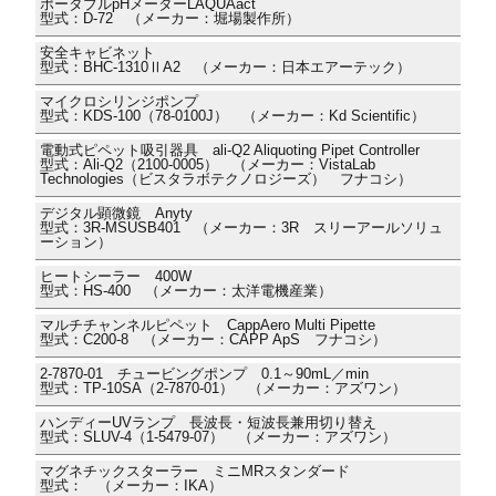
ポータブルpHメーターLAQUAact
型式：D-72 （メーカー：堀場製作所）
安全キャビネット
型式：BHC-1310ⅡA2 （メーカー：日本エアーテック）
マイクロシリンジポンプ
型式：KDS-100（78-0100J） （メーカー：Kd Scientific）
電動式ピペット吸引器具 ali-Q2 Aliquoting Pipet Controller
型式：Ali-Q2（2100-0005） （メーカー：VistaLab
Technologies（ビスタラボテクノロジーズ） フナコシ）
デジタル顕微鏡 Anyty
型式：3R-MSUSB401 （メーカー：3R スリーアールソリュ
ーション）
ヒートシーラー 400W
型式：HS-400 （メーカー：太洋電機産業）
マルチチャンネルピペット CappAero Multi Pipette
型式：C200-8 （メーカー：CAPP ApS フナコシ）
2-7870-01 チュービングポンプ 0.1～90mL／min
型式：TP-10SA（2-7870-01） （メーカー：アズワン）
ハンディーUVランプ 長波長・短波長兼用切り替え
型式：SLUV-4（1-5479-07） （メーカー：アズワン）
マグネチックスターラー ミニMRスタンダード
型式： （メーカー：IKA）