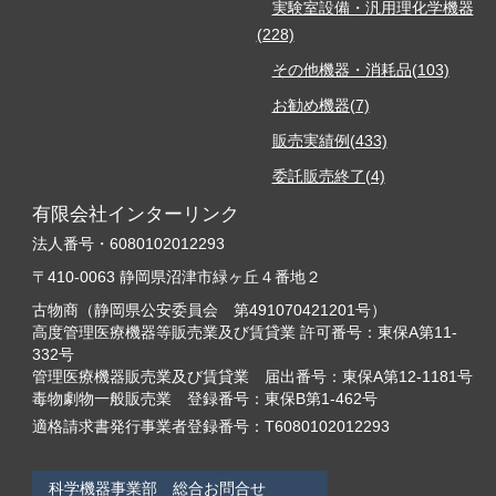
実験室設備・汎用理化学機器
(228)
その他機器・消耗品(103)
お勧め機器(7)
販売実績例(433)
委託販売終了(4)
有限会社インターリンク
法人番号・6080102012293
〒410-0063 静岡県沼津市緑ヶ丘４番地２
古物商（静岡県公安委員会 第491070421201号）
高度管理医療機器等販売業及び賃貸業 許可番号：東保A第11-
332号
管理医療機器販売業及び賃貸業 届出番号：東保A第12-1181号
毒物劇物一般販売業 登録番号：東保B第1-462号
適格請求書発行事業者登録番号：T6080102012293
科学機器事業部 総合お問合せ