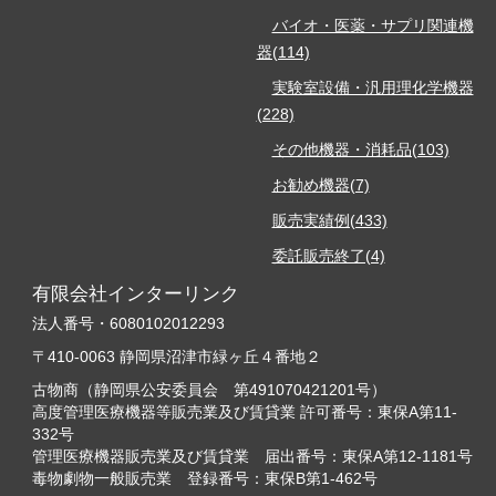
バイオ・医薬・サプリ関連機
器(114)
実験室設備・汎用理化学機器
(228)
その他機器・消耗品(103)
お勧め機器(7)
販売実績例(433)
委託販売終了(4)
有限会社インターリンク
法人番号・6080102012293
〒410-0063 静岡県沼津市緑ヶ丘４番地２
古物商（静岡県公安委員会 第491070421201号）
高度管理医療機器等販売業及び賃貸業 許可番号：東保A第11-
332号
管理医療機器販売業及び賃貸業 届出番号：東保A第12-1181号
毒物劇物一般販売業 登録番号：東保B第1-462号