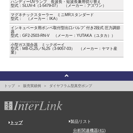
ハンディーUVランプ 長波長・短波長兼用切り替え
型式：SLUV-4（1-5479-07） （メーカー：アズワン）
マグネチックスターラー ミニMRスタンダード
型式： （メーカー：IKA）
インキュベータ用ボンベ取付型出口バルフﾞ付き2段式 圧力調節
器
型式：GF2-2503-RN-V （メーカー：YUTAKA（ユタカ））
小型ガス混合器 ミックボーイ
型式：MB-O₂25／N₂25（3-9057-03） （メーカー：ヤマト産
業）
トップ
販売実績例
ダイヤフラム型真空ポンプ
製品リスト
トップ
分析関連機器(41)