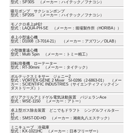
型式：SP30S （メーカー：ハイテック／フナコシ）
吸引ポンプ サクションポンプ
型式：SP20S （メーカー：ハイテック／フナコシ）
モノクロ卓上pH計
型式：LAQUA-PH-SE （メーカー：堀場製作所（HORIBA））
卓上小型遠心機
型式：D1008（3-7014-21） （メーカー：アズワン／DLAB）
小型微量遠心機
型式：Multi Spin （メーカー：トミー精工）
回転培養機 ローテーター
型式：RT-30mini （メーカー：タイテック）
ボルテックスミキサー ジェニー2
型式：VORTEX-GENE 2 Mixer SI-0286（2-6863-01） （メー
カー：SCIENTIFIC INDUSTRIES（サイエンティフィックイン
ダストリーズ））
ポリアクリルアミドゲル電気泳動装置 パジェランAce
型式：WSE-1150 （メーカー：アトー）
卓上型ガス除去装置 どこでもドラフト シングルフィルタ―
付
型式：SMST-DD-HD （メーカー：湘南丸八エステック）
ミニキューブ 冷蔵庫
型式：KX-1021HC （メーカー：日本フリーザー）