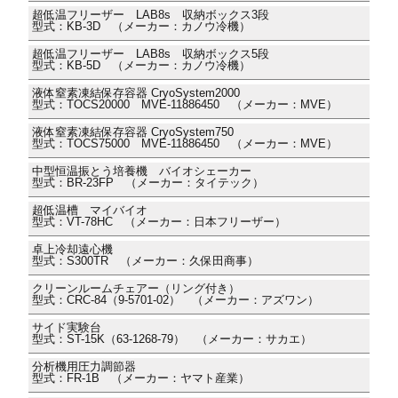
超低温フリーザー LAB8s 収納ボックス3段
型式：KB-3D （メーカー：カノウ冷機）
超低温フリーザー LAB8s 収納ボックス5段
型式：KB-5D （メーカー：カノウ冷機）
液体窒素凍結保存容器 CryoSystem2000
型式：TOCS20000 MVE-11886450 （メーカー：MVE）
液体窒素凍結保存容器 CryoSystem750
型式：TOCS75000 MVE-11886450 （メーカー：MVE）
中型恒温振とう培養機 バイオシェーカー
型式：BR-23FP （メーカー：タイテック）
超低温槽 マイバイオ
型式：VT-78HC （メーカー：日本フリーザー）
卓上冷却遠心機
型式：S300TR （メーカー：久保田商事）
クリーンルームチェアー（リング付き）
型式：CRC-84（9-5701-02） （メーカー：アズワン）
サイド実験台
型式：ST-15K（63-1268-79） （メーカー：サカエ）
分析機用圧力調節器
型式：FR-1B （メーカー：ヤマト産業）