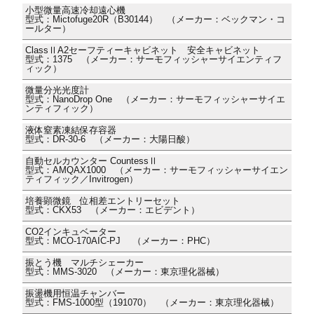
小型微量高速冷却遠心機
型式：Mictofuge20R（B30144） （メーカー：ベックマン・コ
ールター）
ClassⅡA2セーフティーキャビネット 安全キャビネット
型式：1375 （メーカー：サーモフィッシャーサイエンティフ
ィック）
微量分光光度計
型式：NanoDrop One （メーカー：サーモフィッシャーサイエ
ンティフィック）
液体窒素凍結保存容器
型式：DR-30-6 （メーカー：大陽日酸）
自動セルカウンター CountessⅡ
型式：AMQAX1000 （メーカー：サーモフィッシャーサイエン
ティフィック／Invitrogen）
培養顕微鏡 位相差エントリーセット
型式：CKX53 （メーカー：エビデント）
CO2インキュベーター
型式：MCO-170AIC-PJ （メーカー：PHC）
振とう機 マルチシェーカー
型式：MMS-3020 （メーカー：東京理化器械）
振盪機用恒温チャンバー
型式：FMS-1000型（191070） （メーカー：東京理化器械）