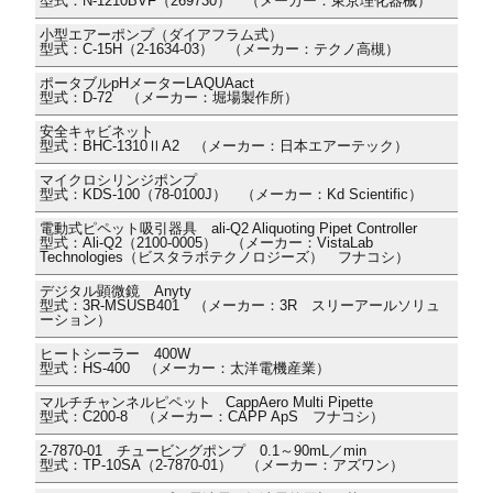
型式：N-1210BVF（269730） （メーカー：東京理化器械）
小型エアーポンプ（ダイアフラム式）
型式：C-15H（2-1634-03） （メーカー：テクノ高槻）
ポータブルpHメーターLAQUAact
型式：D-72 （メーカー：堀場製作所）
安全キャビネット
型式：BHC-1310ⅡA2 （メーカー：日本エアーテック）
マイクロシリンジポンプ
型式：KDS-100（78-0100J） （メーカー：Kd Scientific）
電動式ピペット吸引器具 ali-Q2 Aliquoting Pipet Controller
型式：Ali-Q2（2100-0005） （メーカー：VistaLab
Technologies（ビスタラボテクノロジーズ） フナコシ）
デジタル顕微鏡 Anyty
型式：3R-MSUSB401 （メーカー：3R スリーアールソリュ
ーション）
ヒートシーラー 400W
型式：HS-400 （メーカー：太洋電機産業）
マルチチャンネルピペット CappAero Multi Pipette
型式：C200-8 （メーカー：CAPP ApS フナコシ）
2-7870-01 チュービングポンプ 0.1～90mL／min
型式：TP-10SA（2-7870-01） （メーカー：アズワン）