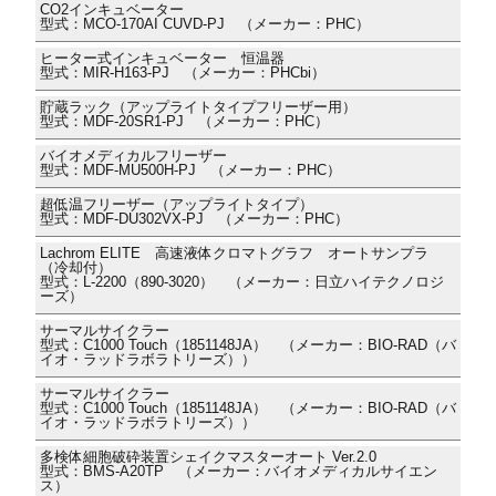
CO2インキュベーター
型式：MCO-170AI CUVD-PJ （メーカー：PHC）
ヒーター式インキュベーター 恒温器
型式：MIR-H163-PJ （メーカー：PHCbi）
貯蔵ラック（アップライトタイプフリーザー用）
型式：MDF-20SR1-PJ （メーカー：PHC）
バイオメディカルフリーザー
型式：MDF-MU500H-PJ （メーカー：PHC）
超低温フリーザー（アップライトタイプ）
型式：MDF-DU302VX-PJ （メーカー：PHC）
Lachrom ELITE 高速液体クロマトグラフ オートサンプラ
（冷却付）
型式：L-2200（890-3020） （メーカー：日立ハイテクノロジ
ーズ）
サーマルサイクラー
型式：C1000 Touch（1851148JA） （メーカー：BIO-RAD（バ
イオ・ラッドラボラトリーズ））
サーマルサイクラー
型式：C1000 Touch（1851148JA） （メーカー：BIO-RAD（バ
イオ・ラッドラボラトリーズ））
多検体細胞破砕装置シェイクマスターオート Ver.2.0
型式：BMS-A20TP （メーカー：バイオメディカルサイエン
ス）