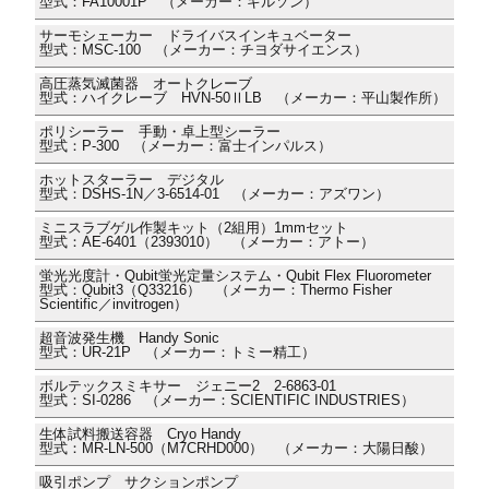
型式：FA10001P （メーカー：ギルソン）
サーモシェーカー ドライバスインキュベーター
型式：MSC-100 （メーカー：チヨダサイエンス）
高圧蒸気滅菌器 オートクレーブ
型式：ハイクレーブ HVN-50ⅡLB （メーカー：平山製作所）
ポリシーラー 手動・卓上型シーラー
型式：P-300 （メーカー：富士インパルス）
ホットスターラー デジタル
型式：DSHS-1N／3-6514-01 （メーカー：アズワン）
ミニスラブゲル作製キット（2組用）1mmセット
型式：AE-6401（2393010） （メーカー：アトー）
蛍光光度計・Qubit蛍光定量システム・Qubit Flex Fluorometer
型式：Qubit3（Q33216） （メーカー：Thermo Fisher
Scientific／invitrogen）
超音波発生機 Handy Sonic
型式：UR-21P （メーカー：トミー精工）
ボルテックスミキサー ジェニー2 2-6863-01
型式：SI-0286 （メーカー：SCIENTIFIC INDUSTRIES）
生体試料搬送容器 Cryo Handy
型式：MR-LN-500（M7CRHD000） （メーカー：大陽日酸）
吸引ポンプ サクションポンプ